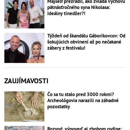
Majself prezradil, ako zvláda výchovu
pätnásťročného syna Nikolasa:
Ideálny tínedžer?!
Týždeň od škandálu Gáboríkovcov: Od
šokujúcich obvinení až po nečakané
zábery z festivalu!
ZAUJÍMAVOSTI
Čo sa tu stalo pred 3000 rokmi?
Archeológovia narazili na záhadné
pozostatky
Rozvod, výpoveď aj zbohom rodine: