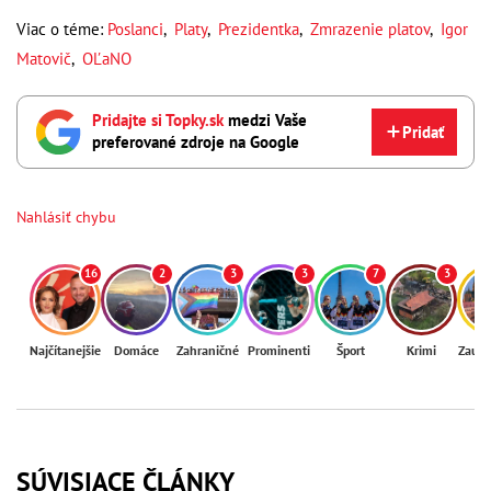
Viac o téme:
Poslanci
,
Platy
,
Prezidentka
,
Zmrazenie platov
,
Igor
Matovič
,
OĽaNO
Pridajte si Topky.sk
medzi Vaše
Pridať
preferované zdroje na Google
Nahlásiť chybu
16
2
3
3
7
3
Najčítanejšie
Domáce
Zahraničné
Prominenti
Šport
Krimi
Zaují
SÚVISIACE ČLÁNKY