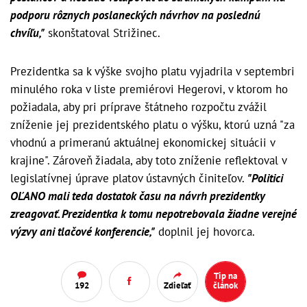
podporu rôznych poslaneckých návrhov na poslednú
chvíľu,"
skonštatoval Strižinec.
Prezidentka sa k výške svojho platu vyjadrila v septembri
minulého roka v liste premiérovi Hegerovi, v ktorom ho
požiadala, aby pri príprave štátneho rozpočtu zvážil
zníženie jej prezidentského platu o výšku, ktorú uzná "za
vhodnú a primeranú aktuálnej ekonomickej situácii v
krajine". Zároveň žiadala, aby toto zníženie reflektoval v
legislatívnej úprave platov ústavných činiteľov.
"Politici
OĽANO mali teda dostatok času na návrh prezidentky
zreagovať. Prezidentka k tomu nepotrebovala žiadne verejné
výzvy ani tlačové konferencie,"
doplnil jej hovorca.
Tip na
192
Zdieľať
článok