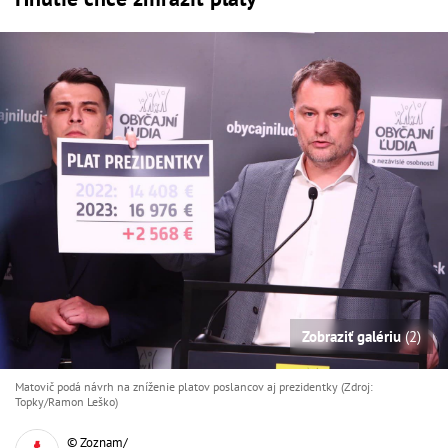
Zobraziť galériu
(2)
Matovič podá návrh na zníženie platov poslancov aj prezidentky (Zdroj:
Topky/Ramon Leško)
© Zoznam/