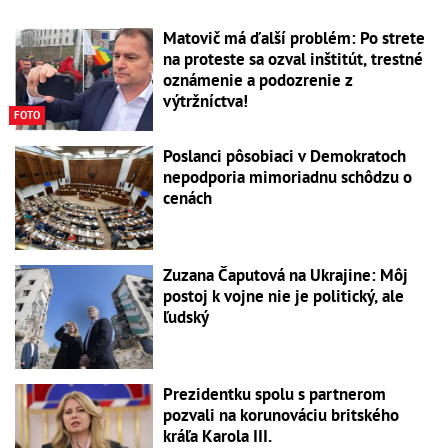
Matovič má ďalší problém: Po strete
na proteste sa ozval inštitút, trestné
oznámenie a podozrenie z
výtržníctva!
FOTO
Poslanci pôsobiaci v Demokratoch
nepodporia mimoriadnu schôdzu o
cenách
Zuzana Čaputová na Ukrajine: Môj
postoj k vojne nie je politický, ale
ľudský
Prezidentku spolu s partnerom
pozvali na korunováciu britského
kráľa Karola III.