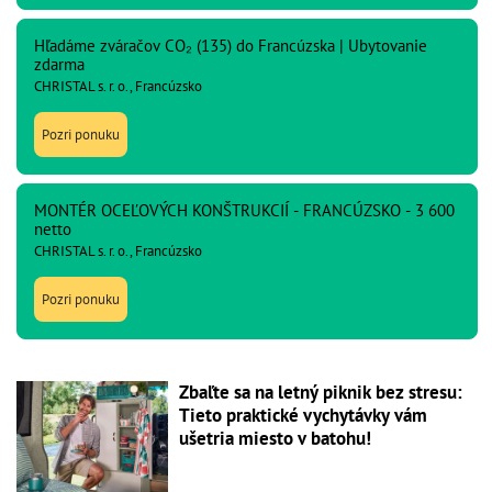
Hľadáme zváračov CO₂ (135) do Francúzska | Ubytovanie
zdarma
CHRISTAL s. r. o., Francúzsko
Pozri ponuku
MONTÉR OCEĽOVÝCH KONŠTRUKCIÍ - FRANCÚZSKO - 3 600
netto
CHRISTAL s. r. o., Francúzsko
Pozri ponuku
Zbaľte sa na letný piknik bez stresu:
Tieto praktické vychytávky vám
ušetria miesto v batohu!