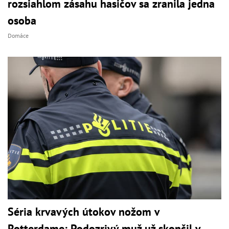
rozsiahlom zásahu hasičov sa zranila jedna
osoba
Domáce
Séria krvavých útokov nožom v
Rotterdame: Podozrivý muž už skončil v