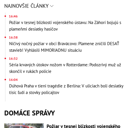
NAJNOVŠIE ČLÁNKY
16:46
Požiar v tesnej blízkosti vojenského ústavu: Na Záhorí bojujú s
plameňmi desiatky hasičov
16:38
Ničivý nočný požiar v obci Braväcovo: Plamene zničili DESAŤ
stavieb! Vyhlásili MIMORIADNU situáciu
16:32
Séria krvavých útokov nožom v Rotterdame: Podozrivý muž už
skončil v rukách polície
16:04
Dúhová Praha v tieni tragédie z Berlína: V uliciach boli desiatky
tisíc ľudí a stovky policajtov
DOMÁCE SPRÁVY
Požiar v tesnej blízkosti vojenského