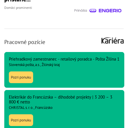
Domáci prominenti
Pracovné pozície
Priehradkový zamestnanec - retailový poradca - Pošta Žilina 1
Slovenská pošta, a.s., Žilinský kraj
Pozri ponuku
Elektrikár do Francúzska – dlhodobé projekty | 3 200 – 3
800 € netto
CHRISTAL s. r. o., Francúzsko
Pozri ponuku