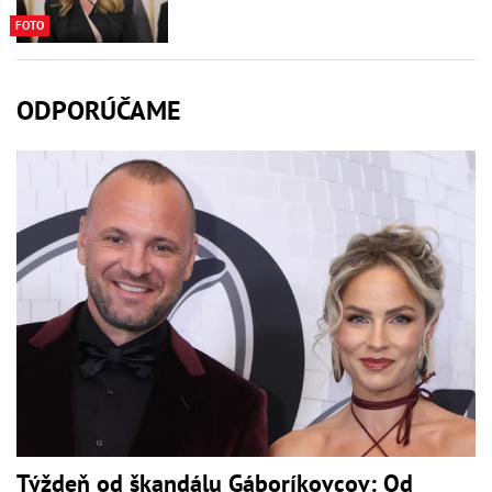
FOTO
ODPORÚČAME
Týždeň od škandálu Gáboríkovcov: Od