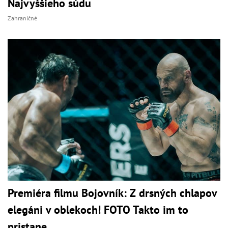
Najvyššieho súdu
Zahraničné
Premiéra filmu Bojovník: Z drsných chlapov
elegáni v oblekoch! FOTO Takto im to
pristane...