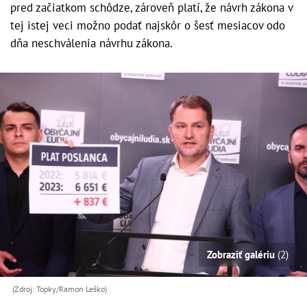
pred začiatkom schôdze, zároveň platí, že návrh zákona v
tej istej veci možno podať najskôr o šesť mesiacov odo
dňa neschválenia návrhu zákona.
Zobraziť galériu
(2)
(Zdroj: Topky/Ramon Leško)