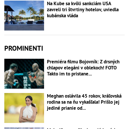
Na Kube sa kvôli sankciám USA
zavreli tri štvrtiny hotelov, uviedla
kubánska vláda
PROMINENTI
Premiéra filmu Bojovník: Z drsných
chlapov elegáni v oblekoch! FOTO
Takto im to pristane...
Meghan oslávila 45 rokov, kráľovská
rodina sa na ňu vykašľala! Prišlo jej
jediné prianie od...