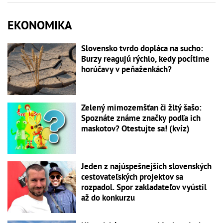
EKONOMIKA
Slovensko tvrdo dopláca na sucho:
Burzy reagujú rýchlo, kedy pocítime
horúčavy v peňaženkách?
Zelený mimozemšťan či žltý šašo:
Spoznáte známe značky podľa ich
maskotov? Otestujte sa! (kvíz)
Jeden z najúspešnejších slovenských
cestovateľských projektov sa
rozpadol. Spor zakladateľov vyústil
až do konkurzu