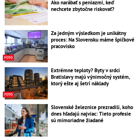
Ako narábať s peniazmi, keď
nechcete zbytočne riskovať?
Za jedným výsledkom je unikátny
proces: Na Slovensku máme špičkové
pracovisko
FOTO
Extrémne teploty? Byty v srdci
Bratislavy majú výnimočný systém,
ktorý ešte aj šetrí náklady
FOTO
Slovenské železnice prezradili, koho
dnes hľadajú najviac: Tieto profesie
sú mimoriadne žiadané