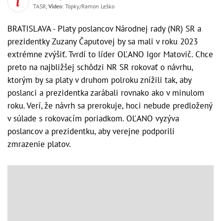
TASR,
Video
: Topky/Ramon Leško
BRATISLAVA - Platy poslancov Národnej rady (NR) SR a
prezidentky Zuzany Čaputovej by sa mali v roku 2023
extrémne zvýšiť. Tvrdí to líder OĽANO Igor Matovič. Chce
preto na najbližšej schôdzi NR SR rokovať o návrhu,
ktorým by sa platy v druhom polroku znížili tak, aby
poslanci a prezidentka zarábali rovnako ako v minulom
roku. Verí, že návrh sa prerokuje, hoci nebude predložený
v súlade s rokovacím poriadkom. OĽANO vyzýva
poslancov a prezidentku, aby verejne podporili
zmrazenie platov.