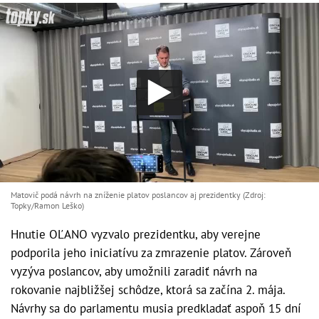
Matovič podá návrh na zníženie platov poslancov aj prezidentky (Zdroj:
Topky/Ramon Leško)
Hnutie OĽANO vyzvalo prezidentku, aby verejne
podporila jeho iniciatívu za zmrazenie platov. Zároveň
vyzýva poslancov, aby umožnili zaradiť návrh na
rokovanie najbližšej schôdze, ktorá sa začína 2. mája.
Návrhy sa do parlamentu musia predkladať aspoň 15 dní