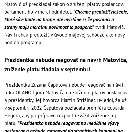
Matovič už predkladal zákon o znížení platov poslancov,
parlament ho v marci odmietol.
"Chceme predložiť riešenie,
ktoré síce bude na hrane, ale myslíme si, že poslanci a
strany majú morálnu povinnosť to podporiť,"
tvrdí Matovič.
Návrh chcú predložiť v úvode májovej schôdze ako nový
bod do programu.
Prezidentka nebude reagovať na návrh Matoviča,
zníženie platu žiadala v septembri
Prezidentka Zuzana Čaputová nebude reagovať na návrh
lídra OĽANO Igora Matoviča na zníženie platov poslancov
a prezidentky. Jej hovorca Martin Strižinec uviedol, že už
v septembri 2022 Čaputová požiadala premiéra Eduarda
Hegera, aby pri príprave rozpočtu zvážil zníženie jej
platu.
"Prezidentka nebude reagovať na mediálne výzvy
poslancov a nebude vstupovať do straníckych kampaní na