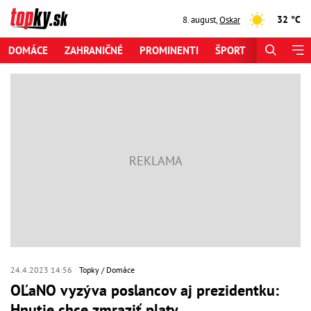
32 °C
8. august
,
Oskar
DOMÁCE
ZAHRANIČNÉ
PROMINENTI
ŠPORT
ZAUJÍMAV
24.4.2023 14:56
Topky
Domáce
OĽaNO vyzýva poslancov aj prezidentku:
Hnutie chce zmraziť platy