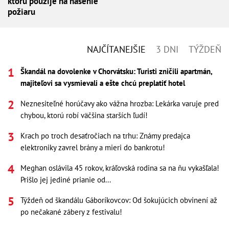
ktorú použije na hasenie
požiaru
NAJČÍTANEJŠIE
3 DNI
TÝŽDEŇ
Škandál na dovolenke v Chorvátsku: Turisti zničili apartmán,
majiteľovi sa vysmievali a ešte chcú preplatiť hotel
Neznesiteľné horúčavy ako vážna hrozba: Lekárka varuje pred
chybou, ktorú robí väčšina starších ľudí!
Krach po troch desaťročiach na trhu: Známy predajca
elektroniky zavrel brány a mieri do bankrotu!
Meghan oslávila 45 rokov, kráľovská rodina sa na ňu vykašľala!
Prišlo jej jediné prianie od...
Týždeň od škandálu Gáboríkovcov: Od šokujúcich obvinení až
po nečakané zábery z festivalu!