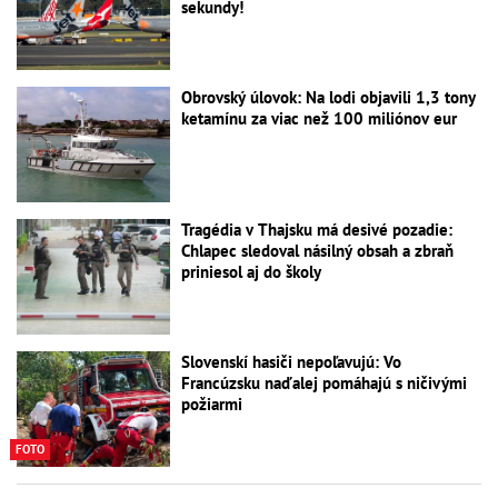
sekundy!
Obrovský úlovok: Na lodi objavili 1,3 tony
ketamínu za viac než 100 miliónov eur
Tragédia v Thajsku má desivé pozadie:
Chlapec sledoval násilný obsah a zbraň
priniesol aj do školy
Slovenskí hasiči nepoľavujú: Vo
Francúzsku naďalej pomáhajú s ničivými
požiarmi
FOTO