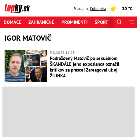
30 °C
9. august
,
Ľubomíra
DOMÁCE
ZAHRANIČNÉ
PROMINENTI
ŠPORT
ZAUJÍMAV
IGOR MATOVIČ
3.8.2026 11:23
Podráždený Matovič po sexuálnom
ŠKANDÁLE jeho exposlanca označil
kritikov za prasce! Zareagoval už aj
ŽILINKA