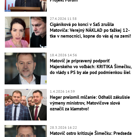
27.4.2026 11:58
Cigániková po konci v SaS zrušila
Matoviča: Verejný NÁKLAD po ťažkej 12-
tke v nemocnici, kopne do vás aj na zemi!
18.4.2026 14:56
Matovič je pripravený podporiť
Majerského vo voľbách: KRITIKA Šimečku,
do vlády s PS by ale pod podmienkou šiel
1.4.2026 14:59
Heger prelomil mlčanie: Odhalil zákulisie
výmeny ministrov, Matovičove slová
označil za klamstvo!
28.3.2026 16:22
Matovič ostro kritizuje Šimečku: Predseda