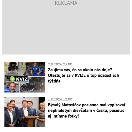
2.8.2026 23:00
Zaujíma vás, čo sa okolo nás deje?
Otestujte sa v KVÍZE o top udalostiach
týždňa
1.8.2026 12:00
Bývalý Matovičov poslanec mal vypisovať
neplnoletým dievčatám v Česku, posielal
aj intímne fotky!