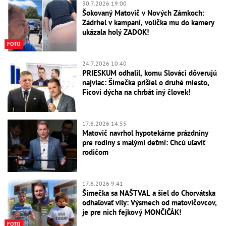
30.7.2026 19:00
Šokovaný Matovič v Nových Zámkoch:
Zádrhel v kampani, volička mu do kamery
ukázala holý ZADOK!
FOTO
24.7.2026 10:40
PRIESKUM odhalil, komu Slováci dôverujú
najviac: Šimečka prišiel o druhé miesto,
Ficovi dýcha na chrbát iný človek!
17.6.2026 14:55
Matovič navrhol hypotekárne prázdniny
pre rodiny s malými deťmi: Chcú uľaviť
rodičom
17.6.2026 9:41
Šimečka sa NAŠTVAL a šiel do Chorvátska
odhaľovať vily: Výsmech od matovičovcov,
je pre nich fejkový MONČIČÁK!
FOTO