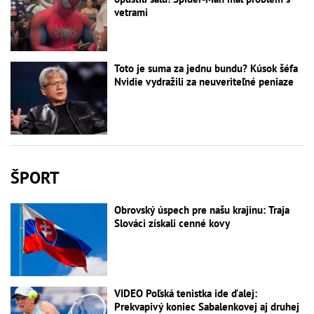
vetrami
Toto je suma za jednu bundu? Kúsok šéfa
Nvidie vydražili za neuveriteľné peniaze
ŠPORT
Obrovský úspech pre našu krajinu: Traja
Slováci získali cenné kovy
VIDEO Poľská tenistka ide ďalej:
Prekvapivý koniec Sabalenkovej aj druhej