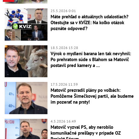
25.5.2026 0:01
Máte prehľad o aktuálnych udalostiach?
Otestujte sa v KVÍZE: Na koľko otázok
poznáte odpoveď?
18.5.2026 15:28
Výrok o mydlení barana len tak nevyhnil:
Po prehratom súde s Blahom sa Matovič
postavil pred kamery a ...
17.5.2026 11:59
Matovič prezradil plány po voľbách:
Pomôžeme Šimečkovej partii, ale budeme
im pozerať na prsty!
4.5.2026 16:49
Matovič vyzval PS, aby nerobilo
komunikačné prešľapy v prípade OZ
Projekt Fórum