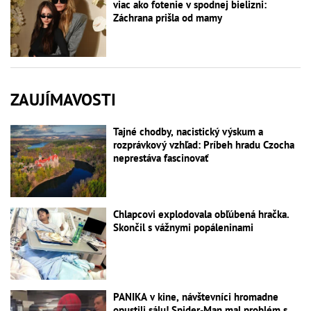
viac ako fotenie v spodnej bielizni:
Záchrana prišla od mamy
ZAUJÍMAVOSTI
Tajné chodby, nacistický výskum a
rozprávkový vzhľad: Príbeh hradu Czocha
neprestáva fascinovať
Chlapcovi explodovala obľúbená hračka.
Skončil s vážnymi popáleninami
PANIKA v kine, návštevníci hromadne
opustili sálu! Spider-Man mal problém s