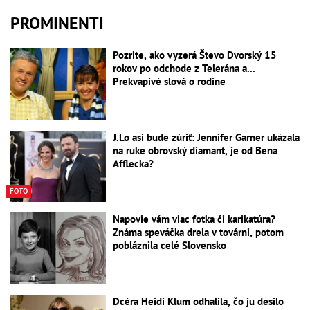
PROMINENTI
Pozrite, ako vyzerá Števo Dvorský 15
rokov po odchode z Telerána a...
Prekvapivé slová o rodine
J.Lo asi bude zúriť: Jennifer Garner ukázala
na ruke obrovský diamant, je od Bena
Afflecka?
FOTO
Napovie vám viac fotka či karikatúra?
Známa speváčka drela v továrni, potom
pobláznila celé Slovensko
Dcéra Heidi Klum odhalila, čo ju desilo