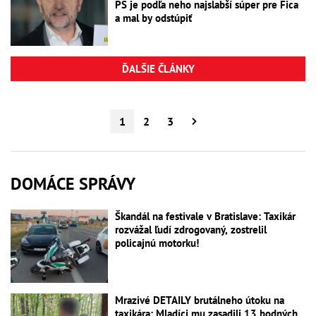
PS je podľa neho najslabší súper pre Fica
a mal by odstúpiť
ĎALŠIE ČLÁNKY
1
2
3
DOMÁCE SPRÁVY
Škandál na festivale v Bratislave: Taxikár
rozvážal ľudí zdrogovaný, zostrelil
policajnú motorku!
Mrazivé DETAILY brutálneho útoku na
taxikára: Mladíci mu zasadili 13 bodných