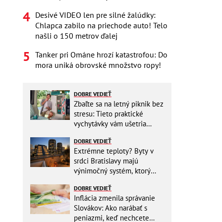
Desivé VIDEO len pre silné žalúdky:
Chlapca zabilo na priechode auto! Telo
našli o 150 metrov ďalej
Tanker pri Ománe hrozí katastrofou: Do
mora uniká obrovské množstvo ropy!
DOBRE VEDIEŤ
Zbaľte sa na letný piknik bez
stresu: Tieto praktické
vychytávky vám ušetria
miesto v batohu!
DOBRE VEDIEŤ
Extrémne teploty? Byty v
srdci Bratislavy majú
výnimočný systém, ktorý
ešte aj šetrí náklady
DOBRE VEDIEŤ
Inflácia zmenila správanie
Slovákov: Ako narábať s
peniazmi, keď nechcete