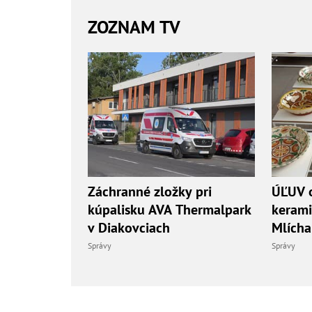
ZOZNAM TV
Záchranné zložky pri
ÚĽUV o
kúpalisku AVA Thermalpark
kerami
v Diakovciach
Mlícha
Správy
Správy