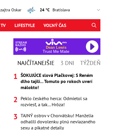
, zajtra Oskar
24 °C
 TV
LIFESTYLE
VOĽNÝ ČAS
STREAM
NAŽIVO
Dean Lewis
Trust Me Mate
NAJČÍTANEJŠIE
3 DNI
TÝŽDEŇ
ŠOKUJÚCE slová Plačkovej: S Reném
dlho tajili... Tomuto po rokoch uverí
málokto!
Peklo českého herca: Odmietol sa
rozviesť, a tak... Hrôza!
TAJNÝ ostrov v Chorvátsku! Manželia
odhalili dovolenku plnú neviazaného
sexu a pikatné detaily