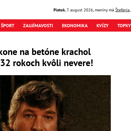
Piatok
,
7. august
2026
,
meniny má
Štefánia
ŠPORT
ZAUJÍMAVOSTI
EKONOMIKA
KVÍZY
TOPKY
..kone na betóne krachol
32 rokoch kvôli nevere!