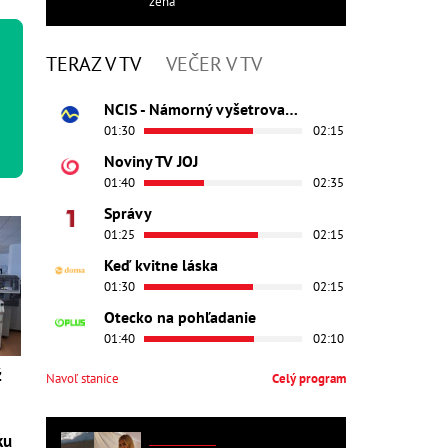
žena
TERAZ V TV
VEČER V TV
NCIS - Námorný vyšetrovací úrad
01:30
02:15
Noviny TV JOJ
01:40
02:35
Správy
01:25
02:15
Keď kvitne láska
01:30
02:15
Otecko na pohľadanie
01:40
02:10
ž
Navoľ stanice
Celý program
ku
ZAHRANIČNÉ