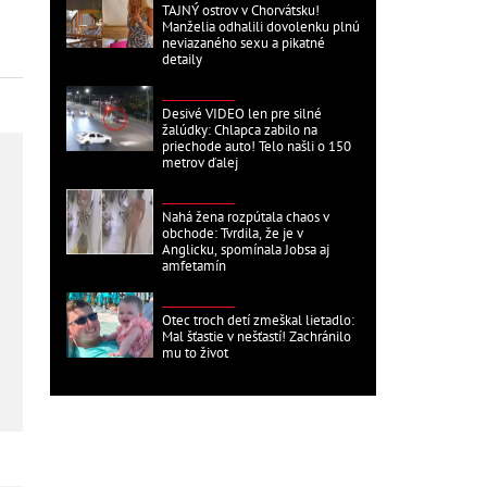
TAJNÝ ostrov v Chorvátsku!
Manželia odhalili dovolenku plnú
neviazaného sexu a pikatné
detaily
ZAHRANIČNÉ
Desivé VIDEO len pre silné
žalúdky: Chlapca zabilo na
priechode auto! Telo našli o 150
metrov ďalej
ZAHRANIČNÉ
Nahá žena rozpútala chaos v
obchode: Tvrdila, že je v
Anglicku, spomínala Jobsa aj
amfetamín
ZAHRANIČNÉ
Otec troch detí zmeškal lietadlo:
Mal šťastie v nešťastí! Zachránilo
mu to život