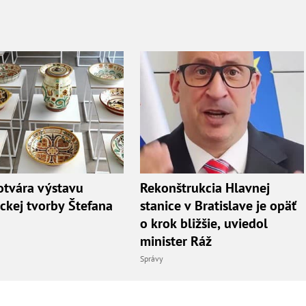
tvára výstavu
Rekonštrukcia Hlavnej
ckej tvorby Štefana
stanice v Bratislave je opäť
o krok bližšie, uviedol
minister Ráž
Správy