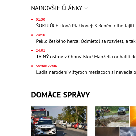
NAJNOVŠIE ČLÁNKY
01:30
ŠOKUJÚCE slová Plačkovej: S Reném dlho tajili.
24:10
Peklo českého herca: Odmietol sa rozviesť, a tak.
24:01
TAJNÝ ostrov v Chorvátsku! Manželia odhalili d
Štvrtok 22:06
Ľudia narodení v štyroch mesiacoch si nevedia o
DOMÁCE SPRÁVY