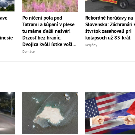
Po ničení pola pod
Rekordné horúčavy na
čave
Tatrami a kúpaní v plese
Slovensku: Záchranári 
tu máme ďalší nešvár!
štvrtok zasahovali pri
Drzosť bez hraníc:
kolapsoch už 83-krát
inesie
Dvojica kvôli fotke vošla
Regióny
do...
Domáce