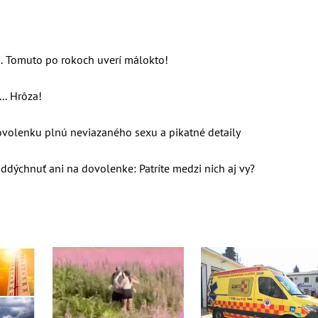
.. Tomuto po rokoch uverí málokto!
.. Hrôza!
ovolenku plnú neviazaného sexu a pikatné detaily
ddýchnuť ani na dovolenke: Patríte medzi nich aj vy?