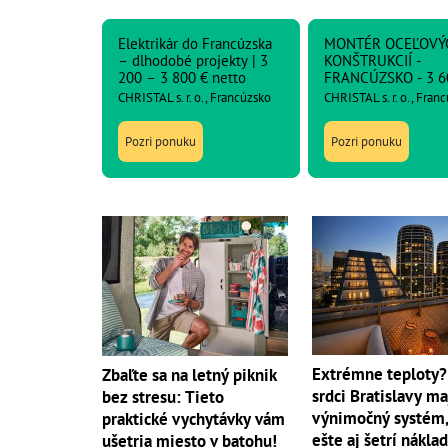
Elektrikár do Francúzska
MONTÉR OCEĽOVÝ
– dlhodobé projekty | 3
KONŠTRUKCIÍ -
200 – 3 800 € netto
FRANCÚZSKO - 3 6
netto
CHRISTAL s. r. o., Francúzsko
CHRISTAL s. r. o., Fran
Pozri ponuku
Pozri ponuku
Extrémne teploty?
Zbaľte sa na letný piknik
srdci Bratislavy ma
bez stresu: Tieto
výnimočný systém,
praktické vychytávky vám
ešte aj šetrí nákla
ušetria miesto v batohu!