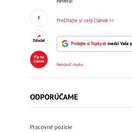
nevera!
Prečítajte si celý článok >>
Zdieľať
Pridajte si Topky.sk
medzi Vaše p
Tip na
článok
Nahlásiť chybu
ODPORÚČAME
Pracovné pozície