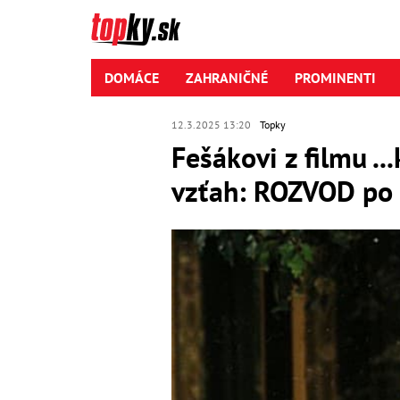
DOMÁCE
ZAHRANIČNÉ
PROMINENTI
12.3.2025 13:20
Topky
Fešákovi z filmu .
vzťah: ROZVOD po 