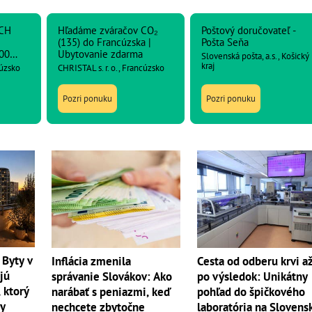
CH
Hľadáme zváračov CO₂
Poštový doručovateľ -
(135) do Francúzska |
Pošta Seňa
00
Ubytovanie zdarma
Slovenská pošta, a.s., Košický
kraj
cúzsko
CHRISTAL s. r. o., Francúzsko
Pozri ponuku
Pozri ponuku
 Byty v
Inflácia zmenila
Cesta od odberu krvi a
jú
správanie Slovákov: Ako
po výsledok: Unikátny
 ktorý
narábať s peniazmi, keď
pohľad do špičkového
dy
nechcete zbytočne
laboratória na Slovens