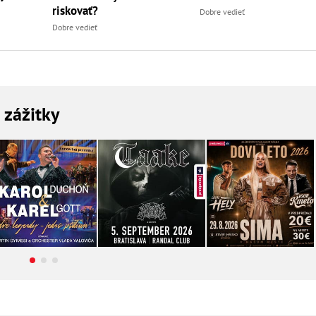
riskovať?
Dobre vedieť
Dobre vedieť
a zážitky