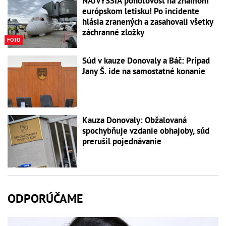
NAJVYŠŠIA pohotovosť na známom
európskom letisku! Po incidente
hlásia zranených a zasahovali všetky
záchranné zložky
FOTO
Súd v kauze Donovaly a Báč: Prípad
Jany Š. ide na samostatné konanie
Kauza Donovaly: Obžalovaná
spochybňuje vzdanie obhajoby, súd
prerušil pojednávanie
ODPORÚČAME