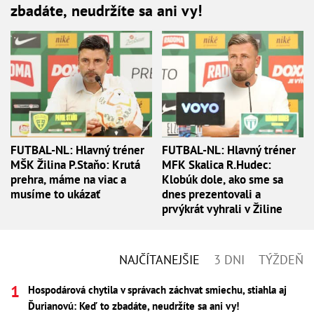
zbadáte, neudržíte sa ani vy!
FUTBAL-NL: Hlavný tréner
FUTBAL-NL: Hlavný tréner
MŠK Žilina P.Staňo: Krutá
MFK Skalica R.Hudec:
prehra, máme na viac a
Klobúk dole, ako sme sa
musíme to ukázať
dnes prezentovali a
prvýkrát vyhrali v Žiline
NAJČÍTANEJŠIE
3 DNI
TÝŽDEŇ
Hospodárová chytila v správach záchvat smiechu, stiahla aj
Ďurianovú: Keď to zbadáte, neudržíte sa ani vy!