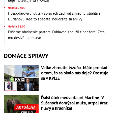
deje? Otestuje sa v KVÍZE
Nedeľa 22:00
Hospodárová chytila v správach záchvat smiechu, stiahla aj
Ďurianovú: Keď to zbadáte, neudržíte sa ani vy!
Nedeľa 22:00
Príšerné obvinenie pastora: Pohlavne zneužil tínedžera! Zatajil
mu desivé tajomstvo
DOMÁCE SPRÁVY
Veľké zhrnutie týždňa: Máte prehľad
o tom, čo sa okolo nás deje? Otestuje
sa v KVÍZE
Ďalší útok medveďa pri Martine: V
Sučanoch dohrýzol muža, utrpel úraz
hlavy a hrudníka!