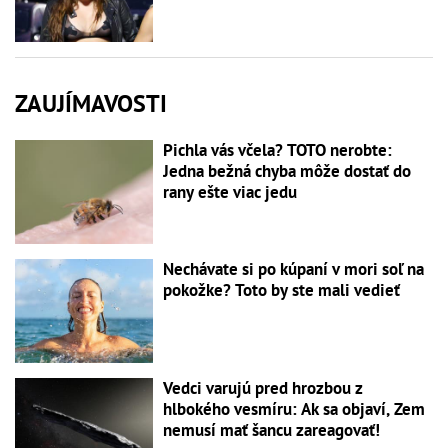
ZAUJÍMAVOSTI
Pichla vás včela? TOTO nerobte:
Jedna bežná chyba môže dostať do
rany ešte viac jedu
Nechávate si po kúpaní v mori soľ na
pokožke? Toto by ste mali vedieť
Vedci varujú pred hrozbou z
hlbokého vesmíru: Ak sa objaví, Zem
nemusí mať šancu zareagovať!