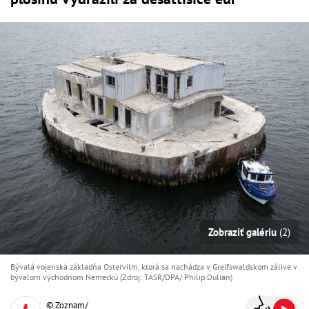
Zobraziť galériu
(2)
Bývalá vojenská základňa Ostervilm, ktorá sa nachádza v Greifswaldskom zálive v
bývalom východnom Nemecku (Zdroj: TASR/DPA/ Philip Dulian)
© Zoznam/