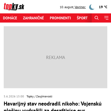
19 °C
10. august
,
Vavrinec
DOMÁCE
ZAHRANIČNÉ
PROMINENTI
ŠPORT
ZAUJÍMAV
5.6.2026 15:00
Topky
Zaujímavosti
Havarijný stav neodradil nikoho: Vojenskú
plošinu vydražili za desaťtisíce eur