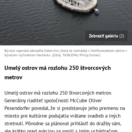
Zobraziť galériu
(2)
Bývalá vojenská základňa Ostervilm, ktorá sa nachádza v Greifswaldskom zálive v
bývalom východnom Nemecku (Zdroj: TASR/DPA/ Philip Dulian)
Umelý ostrov má rozlohu 250 štvorcových
metrov
Umelý ostrov má rozlohu 250 štvorcových metrov.
Generálny riaditeľ spoločnosti McCube Oliver
Pesendorfer povedal, že si predstavuje jeho premenu na
miesto pre kultúrne podujatia vrátane svadieb a iných
stretnutí. Pôvodne sa plánoval prihlásiť do dražby sám,
ale krátko pred aukciou sa spojil s iným uchádzačom.