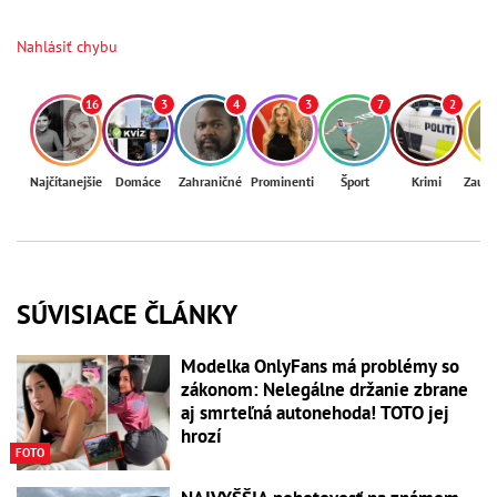
Nahlásiť chybu
16
3
4
3
7
2
Najčítanejšie
Domáce
Zahraničné
Prominenti
Šport
Krimi
Zaují
SÚVISIACE ČLÁNKY
Modelka OnlyFans má problémy so
zákonom: Nelegálne držanie zbrane
aj smrteľná autonehoda! TOTO jej
hrozí
FOTO