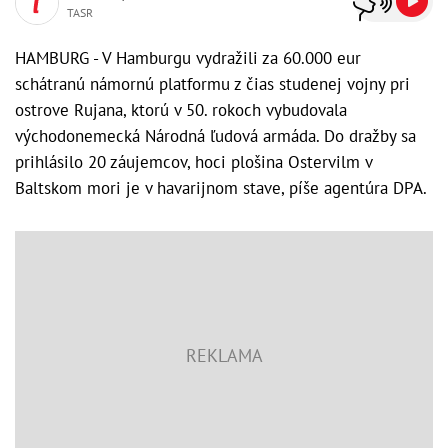
TASR
HAMBURG - V Hamburgu vydražili za 60.000 eur
schátranú námornú platformu z čias studenej vojny pri
ostrove Rujana, ktorú v 50. rokoch vybudovala
východonemecká Národná ľudová armáda. Do dražby sa
prihlásilo 20 záujemcov, hoci plošina Ostervilm v
Baltskom mori je v havarijnom stave, píše agentúra DPA.