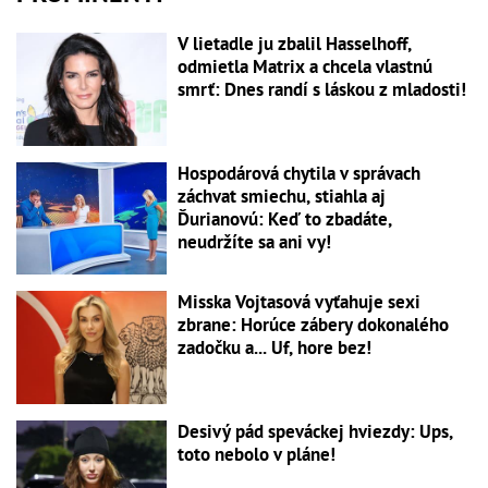
V lietadle ju zbalil Hasselhoff,
odmietla Matrix a chcela vlastnú
smrť: Dnes randí s láskou z mladosti!
Hospodárová chytila v správach
záchvat smiechu, stiahla aj
Ďurianovú: Keď to zbadáte,
neudržíte sa ani vy!
Misska Vojtasová vyťahuje sexi
zbrane: Horúce zábery dokonalého
zadočku a... Uf, hore bez!
Desivý pád speváckej hviezdy: Ups,
toto nebolo v pláne!