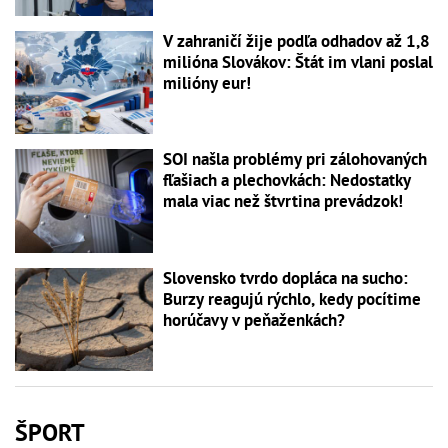
V zahraničí žije podľa odhadov až 1,8
milióna Slovákov: Štát im vlani poslal
milióny eur!
SOI našla problémy pri zálohovaných
fľašiach a plechovkách: Nedostatky
mala viac než štvrtina prevádzok!
Slovensko tvrdo dopláca na sucho:
Burzy reagujú rýchlo, kedy pocítime
horúčavy v peňaženkách?
ŠPORT