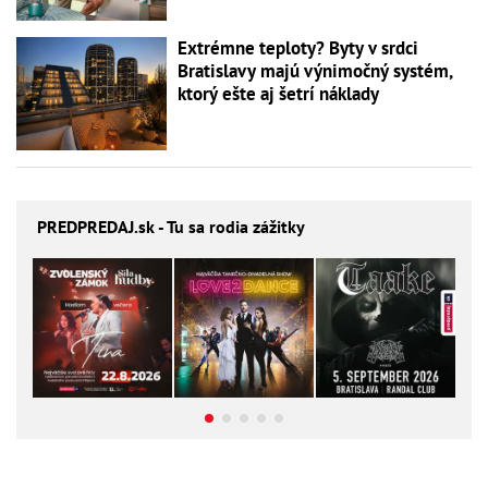
Extrémne teploty? Byty v srdci
Bratislavy majú výnimočný systém,
ktorý ešte aj šetrí náklady
PREDPREDAJ
.sk - Tu sa rodia zážitky