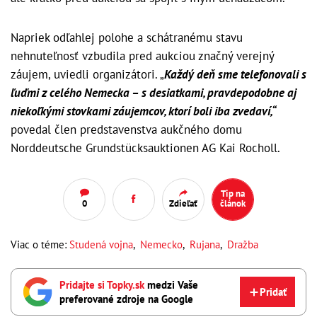
Napriek odľahlej polohe a schátranému stavu
nehnuteľnosť vzbudila pred aukciou značný verejný
záujem, uviedli organizátori. „
Každý deň sme telefonovali s
ľuďmi z celého Nemecka – s desiatkami, pravdepodobne aj
niekoľkými stovkami záujemcov, ktorí boli iba zvedaví,“
povedal člen predstavenstva aukčného domu
Norddeutsche Grundstücksauktionen AG Kai Rocholl.
Tip na
0
Zdieľať
článok
Viac o téme:
Studená vojna
,
Nemecko
,
Rujana
,
Dražba
Pridajte si Topky.sk
medzi Vaše
Pridať
preferované zdroje na Google