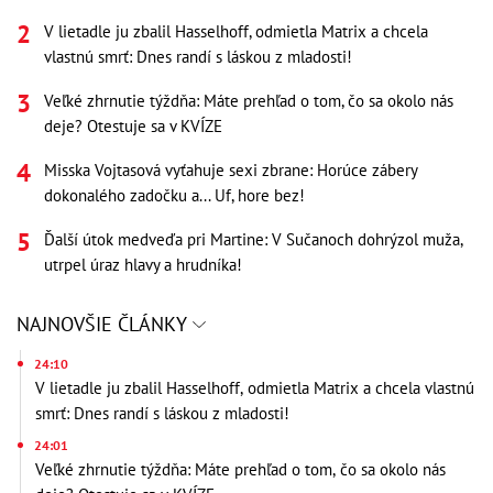
V lietadle ju zbalil Hasselhoff, odmietla Matrix a chcela
vlastnú smrť: Dnes randí s láskou z mladosti!
Veľké zhrnutie týždňa: Máte prehľad o tom, čo sa okolo nás
deje? Otestuje sa v KVÍZE
Misska Vojtasová vyťahuje sexi zbrane: Horúce zábery
dokonalého zadočku a... Uf, hore bez!
Ďalší útok medveďa pri Martine: V Sučanoch dohrýzol muža,
utrpel úraz hlavy a hrudníka!
NAJNOVŠIE ČLÁNKY
24:10
V lietadle ju zbalil Hasselhoff, odmietla Matrix a chcela vlastnú
smrť: Dnes randí s láskou z mladosti!
24:01
Veľké zhrnutie týždňa: Máte prehľad o tom, čo sa okolo nás