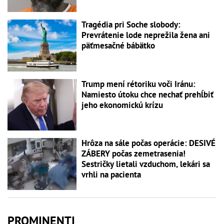
Tragédia pri Soche slobody:
Prevrátenie lode neprežila žena ani
päťmesačné bábätko
Trump mení rétoriku voči Iránu:
Namiesto útoku chce nechať prehĺbiť
jeho ekonomickú krízu
Hrôza na sále počas operácie: DESIVÉ
ZÁBERY počas zemetrasenia!
Sestričky lietali vzduchom, lekári sa
vrhli na pacienta
PROMINENTI