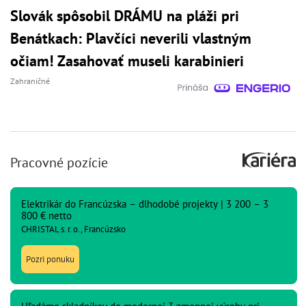
Slovák spôsobil DRÁMU na pláži pri
Benátkach: Plavčíci neverili vlastným
očiam! Zasahovať museli karabinieri
Zahraničné
Pracovné pozície
Elektrikár do Francúzska – dlhodobé projekty | 3 200 – 3
800 € netto
CHRISTAL s. r. o., Francúzsko
Pozri ponuku