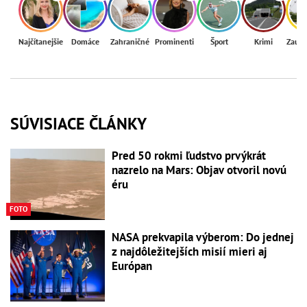
Najčítanejšie
Domáce
Zahraničné
Prominenti
Šport
Krimi
Zaují
SÚVISIACE ČLÁNKY
Pred 50 rokmi ľudstvo prvýkrát
nazrelo na Mars: Objav otvoril novú
éru
FOTO
NASA prekvapila výberom: Do jednej
z najdôležitejších misií mieri aj
Európan