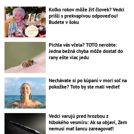
Koľko rokov môže žiť človek? Vedci
prišli s prekvapivou odpoveďou!
Budete v šoku
Pichla vás včela? TOTO nerobte:
Jedna bežná chyba môže dostať do
rany ešte viac jedu
Nechávate si po kúpaní v mori soľ na
pokožke? Toto by ste mali vedieť
Vedci varujú pred hrozbou z
hlbokého vesmíru: Ak sa objaví, Zem
nemusí mať šancu zareagovať!