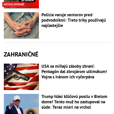
AKTUALIZOVANÉ
Polícia varuje seniorov pred
podvodníkmi: Tieto triky používajú
najčastejšie
ZAHRANIČNÉ
USA sa míňajú zásoby zbraní:
Pentagón dal zbrojárom ultimátum!
Vojna s Iránom ich vyčerpáva
Trump hlási kľúčovú posilu v Bielom
dome! Tento muž ho zastupoval na
súde: Teraz mieri na vrchol