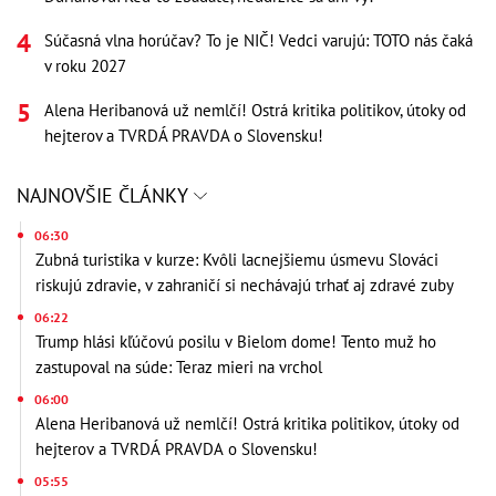
Súčasná vlna horúčav? To je NIČ! Vedci varujú: TOTO nás čaká
v roku 2027
Alena Heribanová už nemlčí! Ostrá kritika politikov, útoky od
hejterov a TVRDÁ PRAVDA o Slovensku!
NAJNOVŠIE ČLÁNKY
06:30
Zubná turistika v kurze: Kvôli lacnejšiemu úsmevu Slováci
riskujú zdravie, v zahraničí si nechávajú trhať aj zdravé zuby
06:22
Trump hlási kľúčovú posilu v Bielom dome! Tento muž ho
zastupoval na súde: Teraz mieri na vrchol
06:00
Alena Heribanová už nemlčí! Ostrá kritika politikov, útoky od
hejterov a TVRDÁ PRAVDA o Slovensku!
05:55