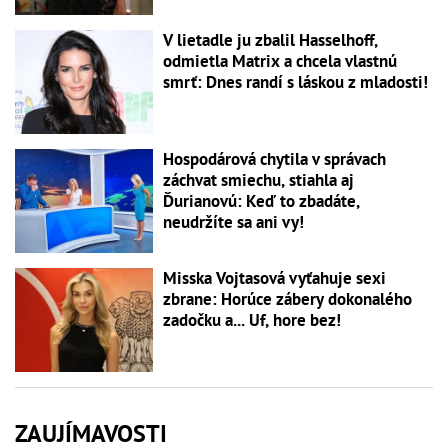
V lietadle ju zbalil Hasselhoff,
odmietla Matrix a chcela vlastnú
smrť: Dnes randí s láskou z mladosti!
Hospodárová chytila v správach
záchvat smiechu, stiahla aj
Ďurianovú: Keď to zbadáte,
neudržíte sa ani vy!
Misska Vojtasová vyťahuje sexi
zbrane: Horúce zábery dokonalého
zadočku a... Uf, hore bez!
ZAUJÍMAVOSTI