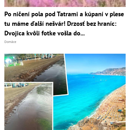
Po ničení pola pod Tatrami a kúpaní v plese
tu máme ďalší nešvár! Drzosť bez hraníc:
Dvojica kvôli fotke vošla do...
Domáce