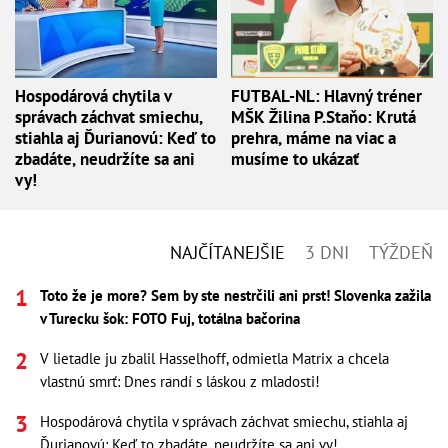
Hospodárová chytila v
FUTBAL-NL: Hlavný tréner
správach záchvat smiechu,
MŠK Žilina P.Staňo: Krutá
stiahla aj Ďurianovú: Keď to
prehra, máme na viac a
zbadáte, neudržíte sa ani
musíme to ukázať
vy!
NAJČÍTANEJŠIE
3 DNI
TÝŽDEŇ
Toto že je more? Sem by ste nestrčili ani prst! Slovenka zažila
v Turecku šok: FOTO Fuj, totálna bačorina
V lietadle ju zbalil Hasselhoff, odmietla Matrix a chcela
vlastnú smrť: Dnes randí s láskou z mladosti!
Hospodárová chytila v správach záchvat smiechu, stiahla aj
Ďurianovú: Keď to zbadáte, neudržíte sa ani vy!