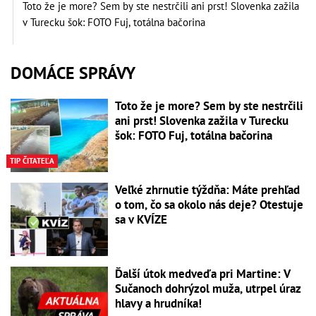
Toto že je more? Sem by ste nestrčili ani prst! Slovenka zažila
v Turecku šok: FOTO Fuj, totálna bačorina
DOMÁCE SPRÁVY
Toto že je more? Sem by ste nestrčili
ani prst! Slovenka zažila v Turecku
šok: FOTO Fuj, totálna bačorina
TIP ČITATEĽA
Veľké zhrnutie týždňa: Máte prehľad
o tom, čo sa okolo nás deje? Otestuje
sa v KVÍZE
Ďalší útok medveďa pri Martine: V
Sučanoch dohrýzol muža, utrpel úraz
hlavy a hrudníka!