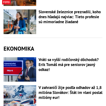
FOTO
Slovenské železnice prezradili, koho
dnes hľadajú najviac: Tieto profesie
sú mimoriadne žiadané
EKONOMIKA
Vráti sa vyšší rodičovský dôchodok?
Erik Tomáš má pre seniorov jasný
odkaz!
V zahraničí žije podľa odhadov až 1,8
milióna Slovákov: Štát im vlani poslal
milióny eur!