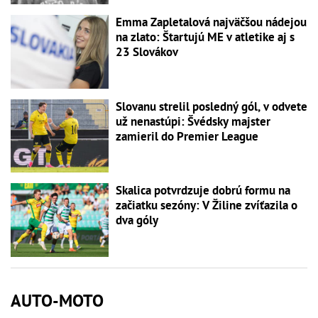
Emma Zapletalová najväčšou nádejou
na zlato: Štartujú ME v atletike aj s
23 Slovákov
Slovanu strelil posledný gól, v odvete
už nenastúpi: Švédsky majster
zamieril do Premier League
Skalica potvrdzuje dobrú formu na
začiatku sezóny: V Žiline zvíťazila o
dva góly
AUTO-MOTO