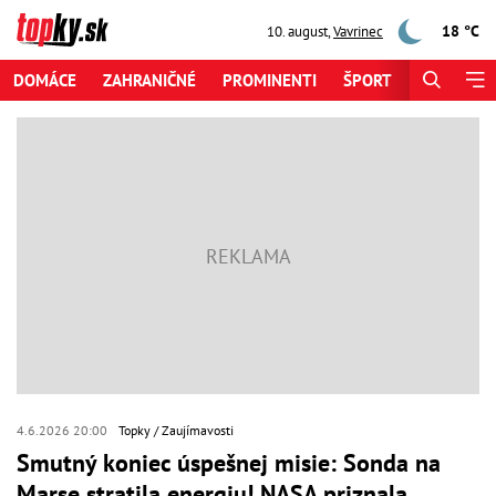
18 °C
10. august
,
Vavrinec
DOMÁCE
ZAHRANIČNÉ
PROMINENTI
ŠPORT
ZAUJÍMAV
4.6.2026 20:00
Topky
Zaujímavosti
Smutný koniec úspešnej misie: Sonda na
Marse stratila energiu! NASA priznala