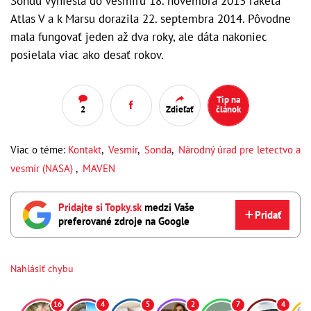
Sondu vyniesla do vesmíru 18. novembra 2013 raketa
Atlas V a k Marsu dorazila 22. septembra 2014. Pôvodne
mala fungovať jeden až dva roky, ale dáta nakoniec
posielala viac ako desať rokov.
Tip na
2
Zdieľať
článok
Viac o téme:
Kontakt
,
Vesmír
,
Sonda
,
Národný úrad pre letectvo a
vesmír (NASA)
,
MAVEN
Pridajte si Topky.sk
medzi Vaše
Pridať
preferované zdroje na Google
Nahlásiť chybu
16
4
5
2
7
4