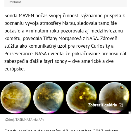
Reklama
Sonda MAVEN počas svojej činnosti významne prispela k
poznaniu vývoja atmosféry Marsu, sledovala tamojšie
počasie a v minulom roku pozorovala aj medzihviezdnu
kométu, povedala Tiffany Morganová z NASA. Zároveň
slúžila ako komunikačný uzol pre rovery Curiosity a
Perseverance. NASA uviedla, že pokračovanie prenosu dát
zabezpečia ďalšie štyri sondy – dve americké a dve
európske.
Zobraziť galériu
(2)
(Zdroj: TASR/NASA via AP)