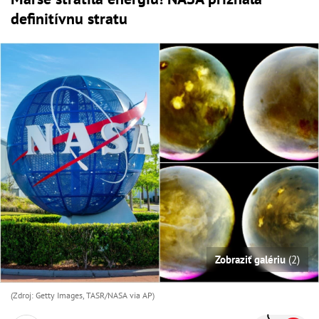
definitívnu stratu
Zobraziť galériu
(2)
(Zdroj: Getty Images, TASR/NASA via AP)