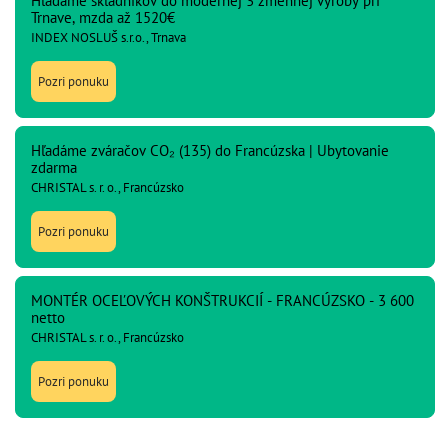
Hľadáme skladníkov do modernej 3 zmennej výroby pri
Trnave, mzda až 1520€
INDEX NOSLUŠ s.r.o., Trnava
Pozri ponuku
Hľadáme zváračov CO₂ (135) do Francúzska | Ubytovanie
zdarma
CHRISTAL s. r. o., Francúzsko
Pozri ponuku
MONTÉR OCEĽOVÝCH KONŠTRUKCIÍ - FRANCÚZSKO - 3 600
netto
CHRISTAL s. r. o., Francúzsko
Pozri ponuku