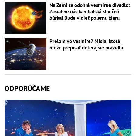
Na Zemi sa odohrá vesmírne divadlo:
Zasiahne nás kanibalská slnečná
búrka! Bude vidieť polárnu žiaru
Prelom vo vesmíre? Misia, ktorá
môže prepísať doterajšie pravidlá
ODPORÚČAME