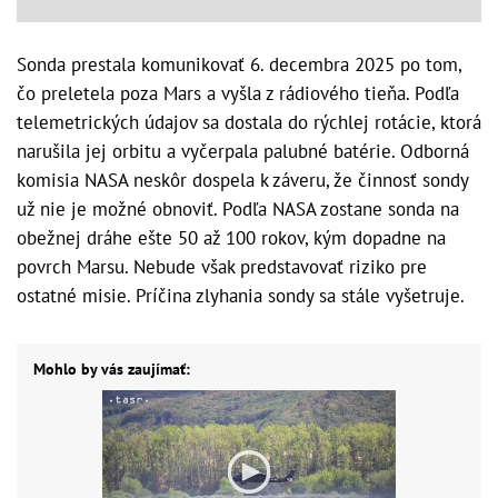
Sonda prestala komunikovať 6. decembra 2025 po tom,
čo preletela poza Mars a vyšla z rádiového tieňa. Podľa
telemetrických údajov sa dostala do rýchlej rotácie, ktorá
narušila jej orbitu a vyčerpala palubné batérie. Odborná
komisia NASA neskôr dospela k záveru, že činnosť sondy
už nie je možné obnoviť. Podľa NASA zostane sonda na
obežnej dráhe ešte 50 až 100 rokov, kým dopadne na
povrch Marsu. Nebude však predstavovať riziko pre
ostatné misie. Príčina zlyhania sondy sa stále vyšetruje.
Mohlo by vás zaujímať: