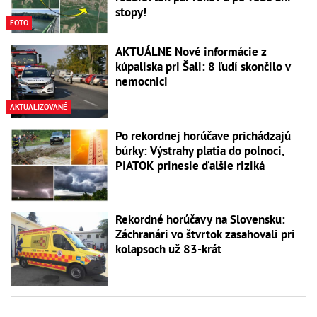
stopy!
FOTO
AKTUÁLNE Nové informácie z
kúpaliska pri Šali: 8 ľudí skončilo v
nemocnici
AKTUALIZOVANÉ
Po rekordnej horúčave prichádzajú
búrky: Výstrahy platia do polnoci,
PIATOK prinesie ďalšie riziká
Rekordné horúčavy na Slovensku:
Záchranári vo štvrtok zasahovali pri
kolapsoch už 83-krát