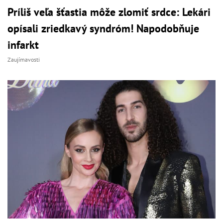
Príliš veľa šťastia môže zlomiť srdce: Lekári
opísali zriedkavý syndróm! Napodobňuje
infarkt
Zaujímavosti