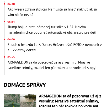
06:30
Ako vyzerá zdravá stolica? Nemusíte sa hneď zľaknúť, ak sa
vám niečo nezdá
06:24
Trump bojuje proti pôrodnej turistike v USA: Novým
nariadením chce odoprieť automatické občianstvo pre deti
06:00
Strach o hviezdu Let's Dance: Hrôzostrašná FOTO z nemocnice
a... Zvláštny odkaz!
05:55
ARMAGEDON sa dá pozorovať už aj z vesmíru: Mrazivé
satelitné snímky, rozdiel len pár rokov a po vode ani stopy!
DOMÁCE SPRÁVY
ARMAGEDON sa dá pozorovať už aj z
vesmíru: Mrazivé satelitné snímky,
rozdiel len pár rokov a po vode ani