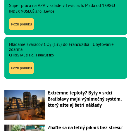
Super práca na VZV v sklade v Leviciach. Mzda od 1398€!
INDEX NOSLUŠ s.r.o., Levice
Pozri ponuku
Hľadáme zváračov CO₂ (135) do Francúzska | Ubytovanie
zdarma
CHRISTAL s. r. o., Francúzsko
Pozri ponuku
Extrémne teploty? Byty v srdci
Bratislavy majú výnimočný systém,
ktorý ešte aj šetrí náklady
Zbaľte sa na letný piknik bez stresu: