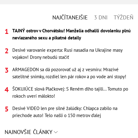
NAJČÍTANEJŠIE
3 DNI
TÝŽDEŇ
TAJNÝ ostrov v Chorvátsku! Manželia odhalili dovolenku plnú
neviazaného sexu a pikatné detaily
Desivé varovanie experta: Rusi nasadia na Ukrajine masy
vojakov! Drony nebudú stačiť
ARMAGEDON sa dá pozorovať už aj z vesmíru: Mrazivé
satelitné snímky, rozdiel len pár rokov a po vode ani stopy!
ŠOKUJÚCE slová Plačkovej: S Reném dlho tajili... Tomuto po
rokoch uverí málokto!
Desivé VIDEO len pre silné žalúdky: Chlapca zabilo na
priechode auto! Telo našli o 150 metrov ďalej
NAJNOVŠIE ČLÁNKY