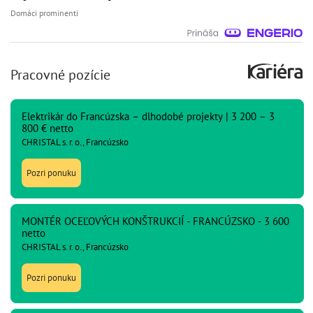
Domáci prominenti
Pracovné pozície
Elektrikár do Francúzska – dlhodobé projekty | 3 200 – 3
800 € netto
CHRISTAL s. r. o., Francúzsko
Pozri ponuku
MONTÉR OCEĽOVÝCH KONŠTRUKCIÍ - FRANCÚZSKO - 3 600
netto
CHRISTAL s. r. o., Francúzsko
Pozri ponuku