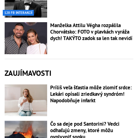
128 FB INTERAKCIÍ
Manželka Attilu Végha rozpálila
Chorvátsko: FOTO v plavkách vyráža
dych! TAKÝTO zadok sa len tak nevidí
ZAUJÍMAVOSTI
Príliš veľa šťastia môže zlomiť srdce:
Lekári opísali zriedkavý syndróm!
Napodobňuje infarkt
Čo sa deje pod Santorini? Vedci
odhaľujú zmeny, ktoré môžu
ovplyvniť sopku