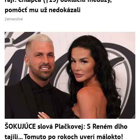
pomôcť mu už nedokázali
Zahraničné
ŠOKUJÚCE slová Plačkovej: S Reném dlho
tajili... Tomuto po rokoch uverí málokto!