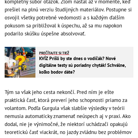
kompletný súbor otázok. Zlom nastal až v momente, keď
prešiel na plnú verziu študijných materiálov. Postupne si
osvojil všetky potrebné vedomosti a s každým ďalším
pokusom sa približoval k úspechu, až sa mu napokon
podarilo skúšku úspešne absolvovať.
PREČÍTAJTE SI TIEŽ
KVÍZ Prišli by ste dnes o vodičák? Nové
digitálne testy sú poriadny chyták! Schválne,
koľko bodov dáte?
Tým sa však jeho cesta nekončí. Pred ním je ešte
praktická časť, ktorá preverí jeho schopnosti priamo za
volantom. Podľa Gurgula však slabšie výsledky v teórii
nemusia automaticky znamenať neúspech aj v praxi. Ako
dodal, nie je výnimočné, že niektorí uchádzači opakujú
teoretickú časť viackrát, no jazdy zvládnu bez problémov