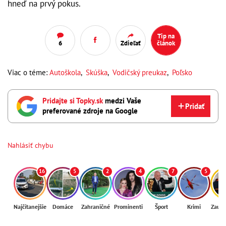
hneď na prvý pokus.
Tip na
6
Zdieľať
článok
Viac o téme:
Autoškola
,
Skúška
,
Vodičský preukaz
,
Poľsko
Pridajte si Topky.sk
medzi Vaše
Pridať
preferované zdroje na Google
Nahlásiť chybu
16
5
2
4
7
5
Najčítanejšie
Domáce
Zahraničné
Prominenti
Šport
Krimi
Zaují