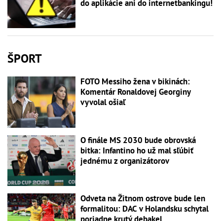
do aplikácie ani do internetbankingu!
ŠPORT
FOTO Messiho žena v bikinách:
Komentár Ronaldovej Georginy
vyvolal ošiaľ
O finále MS 2030 bude obrovská
bitka: Infantino ho už mal sľúbiť
jednému z organizátorov
Odveta na Žitnom ostrove bude len
formalitou: DAC v Holandsku schytal
poriadne krutý debakel