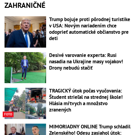
ZAHRANIČNÉ
Trump bojuje proti pôrodnej turistike
v USA: Novým nariadením chce
odoprieť automatické občianstvo pre
deti
Desivé varovanie experta: Rusi
nasadia na Ukrajine masy vojakov!
Drony nebudú stačiť
TRAGICKÝ útok počas vyučovania:
Študent strieľal na strednej škole!
Hlásia mŕtvych a množstvo
zranených
FOTO
MIMORIADNY ONLINE Trump schladil
Zelenského! Odesu zasiahol útok: