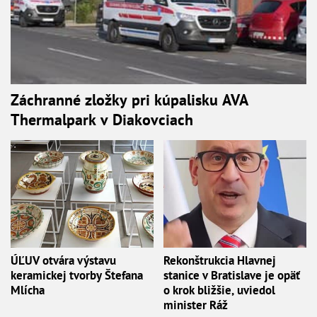
Záchranné zložky pri kúpalisku AVA
Thermalpark v Diakovciach
ÚĽUV otvára výstavu
Rekonštrukcia Hlavnej
keramickej tvorby Štefana
stanice v Bratislave je opäť
Mlícha
o krok bližšie, uviedol
minister Ráž