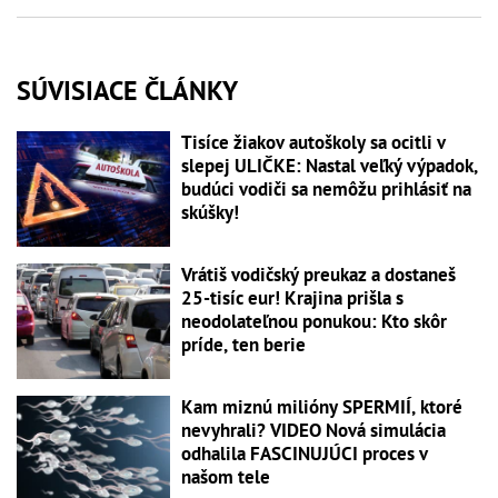
SÚVISIACE ČLÁNKY
Tisíce žiakov autoškoly sa ocitli v
slepej ULIČKE: Nastal veľký výpadok,
budúci vodiči sa nemôžu prihlásiť na
skúšky!
Vrátiš vodičský preukaz a dostaneš
25-tisíc eur! Krajina prišla s
neodolateľnou ponukou: Kto skôr
príde, ten berie
Kam miznú milióny SPERMIÍ, ktoré
nevyhrali? VIDEO Nová simulácia
odhalila FASCINUJÚCI proces v
našom tele