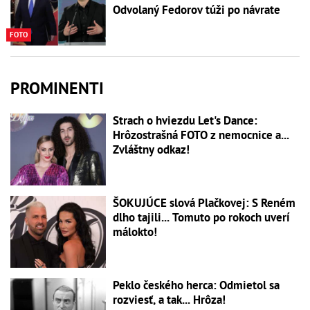
Odvolaný Fedorov túži po návrate
FOTO
PROMINENTI
Strach o hviezdu Let's Dance:
Hrôzostrašná FOTO z nemocnice a...
Zvláštny odkaz!
ŠOKUJÚCE slová Plačkovej: S Reném
dlho tajili... Tomuto po rokoch uverí
málokto!
Peklo českého herca: Odmietol sa
rozviesť, a tak... Hrôza!