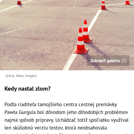
Zobraziť galériu
(2)
(Zdroj: Getty Images)
Kedy nastal zlom?
Podľa riaditeľa tamojšieho centra cestnej premávky
Pawła Gurgula bol dôvodom jeho dlhodobých problémov
najmä spôsob prípravy. Uchádzač totiž spočiatku využíval
len skúšobnú verziu testov, ktorá neobsahovala