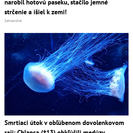
narobil hotovú paseku, stačilo jemné
strčenie a išiel k zemi!
Zahraničné
Smrtiaci útok v obľúbenom dovolenkovom
raji: Chlapca (†13) obkľúčili medúzy,