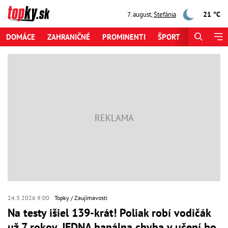
21 °C
7. august
,
Štefánia
DOMÁCE
ZAHRANIČNÉ
PROMINENTI
ŠPORT
ZAUJÍMAV
24.3.2026 9:00
Topky
Zaujímavosti
Na testy išiel 139-krát! Poliak robí vodičák
už 7 rokov, JEDNA banálna chyba v učení ho