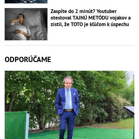
Zaspíte do 2 minút? Youtuber
otestoval TAJNÚ METÓDU vojakov a
zistil, že TOTO je kľúčom k úspechu
ODPORÚČAME