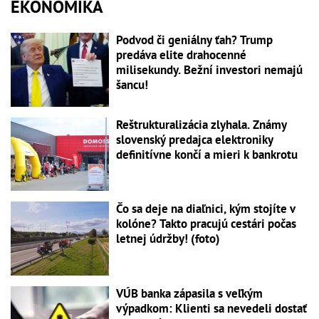
EKONOMIKA
Podvod či geniálny ťah? Trump
predáva elite drahocenné
milisekundy. Bežní investori nemajú
šancu!
Reštrukturalizácia zlyhala. Známy
slovenský predajca elektroniky
definitívne končí a mieri k bankrotu
Čo sa deje na diaľnici, kým stojíte v
kolóne? Takto pracujú cestári počas
letnej údržby! (foto)
VÚB banka zápasila s veľkým
výpadkom: Klienti sa nevedeli dostať