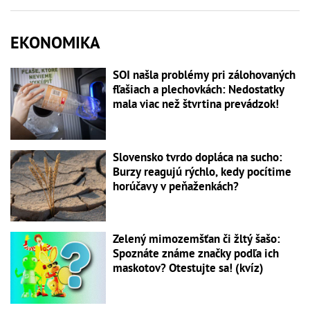
EKONOMIKA
SOI našla problémy pri zálohovaných
fľašiach a plechovkách: Nedostatky
mala viac než štvrtina prevádzok!
Slovensko tvrdo dopláca na sucho:
Burzy reagujú rýchlo, kedy pocítime
horúčavy v peňaženkách?
Zelený mimozemšťan či žltý šašo:
Spoznáte známe značky podľa ich
maskotov? Otestujte sa! (kvíz)