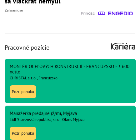
sa viackrát nemýlil
Zahraničné
Pracovné pozície
MONTÉR OCEĽOVÝCH KONŠTRUKCIÍ - FRANCÚZSKO - 3 600
netto
CHRISTAL s. r. o., Francúzsko
Pozri ponuku
Manažérka predajne (ž/m), Myjava
Lidl Slovenská republika, s.r.o., Okres Myjava
Pozri ponuku