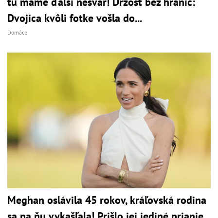
tu máme ďalší nešvár! Drzosť bez hraníc:
Dvojica kvôli fotke vošla do...
Domáce
Meghan oslávila 45 rokov, kráľovská rodina
sa na ňu vykašľala! Prišlo jej jediné prianie