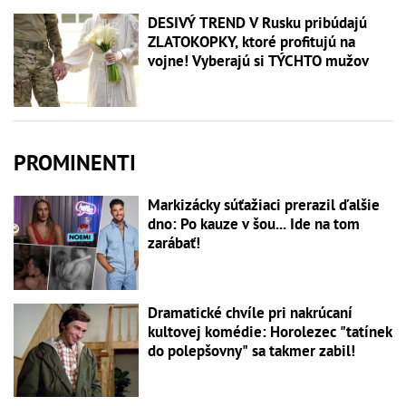
DESIVÝ TREND V Rusku pribúdajú
ZLATOKOPKY, ktoré profitujú na
vojne! Vyberajú si TÝCHTO mužov
PROMINENTI
Markizácky súťažiaci prerazil ďalšie
dno: Po kauze v šou... Ide na tom
zarábať!
Dramatické chvíle pri nakrúcaní
kultovej komédie: Horolezec "tatínek
do polepšovny" sa takmer zabil!