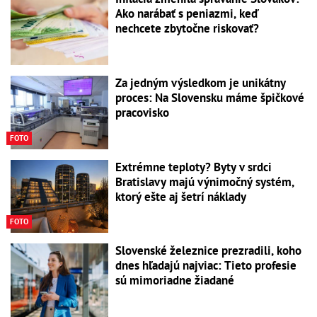
Ako narábať s peniazmi, keď
nechcete zbytočne riskovať?
Za jedným výsledkom je unikátny
proces: Na Slovensku máme špičkové
pracovisko
FOTO
Extrémne teploty? Byty v srdci
Bratislavy majú výnimočný systém,
ktorý ešte aj šetrí náklady
FOTO
Slovenské železnice prezradili, koho
dnes hľadajú najviac: Tieto profesie
sú mimoriadne žiadané