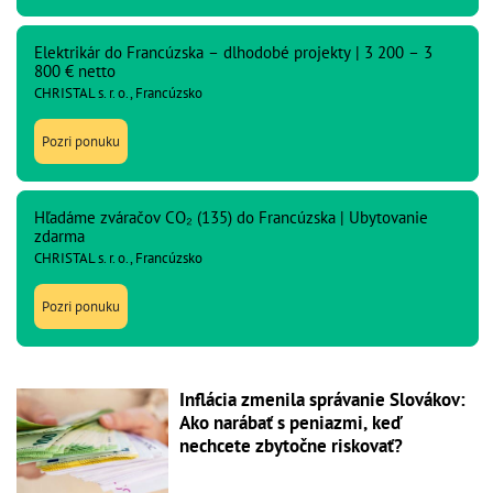
Elektrikár do Francúzska – dlhodobé projekty | 3 200 – 3
800 € netto
CHRISTAL s. r. o., Francúzsko
Pozri ponuku
Hľadáme zváračov CO₂ (135) do Francúzska | Ubytovanie
zdarma
CHRISTAL s. r. o., Francúzsko
Pozri ponuku
Inflácia zmenila správanie Slovákov:
Ako narábať s peniazmi, keď
nechcete zbytočne riskovať?