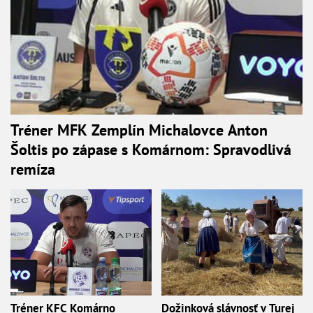
Tréner MFK Zemplín Michalovce Anton
Šoltis po zápase s Komárnom: Spravodlivá
remíza
Tréner KFC Komárno
Dožinková slávnosť v Turej