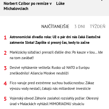
Norbert Czibor po remíze v
Lúke
Michalovciach
NAJČÍTANEJŠIE
3 DNI
TÝŽDEŇ
Astronomické divadlo roka: Už o pár dní nás čaká čiastočné
zatmenie Slnka! Zapíšte si presný čas, kedy to začne
Markizácky súťažiaci prerazil ďalšie dno: Po kauze v šou... Ide
na tom zarábať!
Desivé vyhlásenie veliteľa: Rusko už NATO a Európu
zneškodnilo! Aliancia Moskve neublíži
Fico varuje pred extrémne suchou budúcnosťou: Zákaz
vývozu vody nestačí, čakajú nás miliardové investície
Vojenský obvod Záhorie zasiahol rozsiahly požiar: Okresný
úrad v Malackách vyhlásil MIMORIADNU situáciu