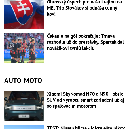
Obrovský úspech pre našu krajinu na
ME: Trio Slovákov si odnáša cenný
kov!
Čakanie na gól pokračuje: Trnava
rozhodla už do prestávky, Spartak dal
nováčikovi tvrdú lekciu
AUTO-MOTO
Xiaomi SkyNomad N70 a N90 - obrie
SUV od výrobcu smart zariadení už aj
so spaľovacím motorom
TEST: Nissan Micra - Micra ešte nikdy