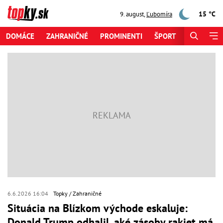
15 °C
9. august
,
Ľubomíra
DOMÁCE
ZAHRANIČNÉ
PROMINENTI
ŠPORT
ZAUJÍMAV
6.6.2026 16:04
Topky
Zahraničné
Situácia na Blízkom východe eskaluje:
Donald Trump odhalil, aké zásoby rakiet má