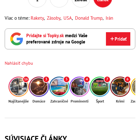
Viac o téme:
Rakety
,
Zásoby
,
USA
,
Donald Trump
,
Irán
Pridajte si Topky.sk
medzi Vaše
Pridať
preferované zdroje na Google
Nahlásiť chybu
16
3
5
4
7
6
Najčítanejšie
Domáce
Zahraničné
Prominenti
Šport
Krimi
Zaují
SÚVISIACE ČLÁNKY