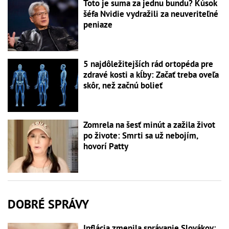
Toto je suma za jednu bundu? Kúsok
šéfa Nvidie vydražili za neuveriteľné
peniaze
5 najdôležitejších rád ortopéda pre
zdravé kosti a kĺby: Začať treba oveľa
skôr, než začnú bolieť
Zomrela na šesť minút a zažila život
po živote: Smrti sa už nebojím,
hovorí Patty
DOBRÉ SPRÁVY
Inflácia zmenila správanie Slovákov: