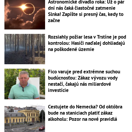
Astronomické divadlo roka: Už o pár
dní nás čaká čiastočné zatmenie
Slnka! Zapíšte si presný čas, kedy to
začne
Rozsiahly požiar lesa v Trstíne je pod
kontrolou: Hasiči naďalej dohliadajú
na poškodené územie
Fico varuje pred extrémne suchou
budúcnosťou: Zákaz vývozu vody
nestačí, čakajú nás miliardové
investície
Cestujete do Nemecka? Od októbra
bude na staniciach platiť zákaz
alkoholu: Pozor na nové pravidlá