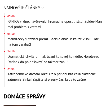
NAJNOVŠIE ČLÁNKY
05:00
PANIKA v kine, návštevníci hromadne opustili sálu! Spider-Man
mal problém s vetrami
01:30
Markizácky súťažiaci prerazil ďalšie dno: Po kauze v šou... Ide
na tom zarábať!
24:10
Dramatické chvíle pri nakrúcaní kultovej komédie: Horolezec
"tatínek do polepšovny" sa takmer zabil!
24:01
Astronomické divadlo roka: Už o pár dní nás čaká čiastočné
zatmenie Slnka! Zapíšte si presný čas, kedy to začne
DOMÁCE SPRÁVY