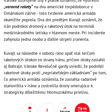
Iránske ozbrojené sily v piatok oznámili, že vystrelili
„varovné rakety“
na dva americké torpédoborce v
Ománskom zálive - toto tvrdenie americká armáda
okamžite poprela. Dva dni predtým Kuvajt oznámil, že
Irán podnikol dronový a raketový útok na terminál
medzinárodného letiska v hlavnom meste. Pri incidente
zahynula jedna osoba a ďalšie utrpeli zranenia.
Kuvajt sa následne v sobotu ráno opäť stal terčom
raketových útokov zo strany Iránu, pričom útoky zasiahli
aj Bahrajn. Iránske Revolučné gardy uviedli, že podnikli
raketové útoky proti „nepriateľským základniam“ po tom,
čo americká armáda oznámila, že zasiahla radarové
stanovištia v Iráne a zostrelila drony smerujúce k
strategicky dôležitému Hormuzskému prielivu.
Tip na
2
Zdieľať
článok