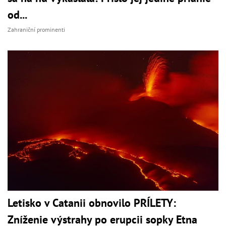
od...
Zahraniční prominenti
Letisko v Catanii obnovilo PRÍLETY:
Zníženie výstrahy po erupcii sopky Etna