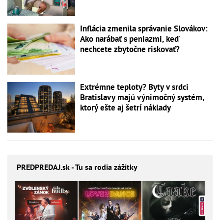
Inflácia zmenila správanie Slovákov:
Ako narábať s peniazmi, keď
nechcete zbytočne riskovať?
Extrémne teploty? Byty v srdci
Bratislavy majú výnimočný systém,
ktorý ešte aj šetrí náklady
PREDPREDAJ
.sk - Tu sa rodia zážitky