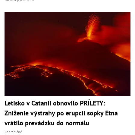
Letisko v Catanii obnovilo PRÍLETY:
Zníženie výstrahy po erupcii sopky Etna
vrátilo prevádzku do normálu
Zahraničné