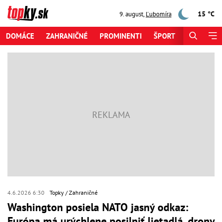
15 °C
9. august
,
Ľubomíra
DOMÁCE
ZAHRANIČNÉ
PROMINENTI
ŠPORT
ZAUJÍMAV
4.6.2026 6:30
Topky
Zahraničné
Washington posiela NATO jasný odkaz:
Európa má urýchlene posilniť lietadlá, drony