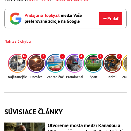
Pridajte si Topky.sk
medzi Vaše
Pridať
preferované zdroje na Google
Nahlásiť chybu
16
3
5
4
7
6
Najčítanejšie
Domáce
Zahraničné
Prominenti
Šport
Krimi
Zaují
SÚVISIACE ČLÁNKY
Otvorenie mosta medzi Kanadou a