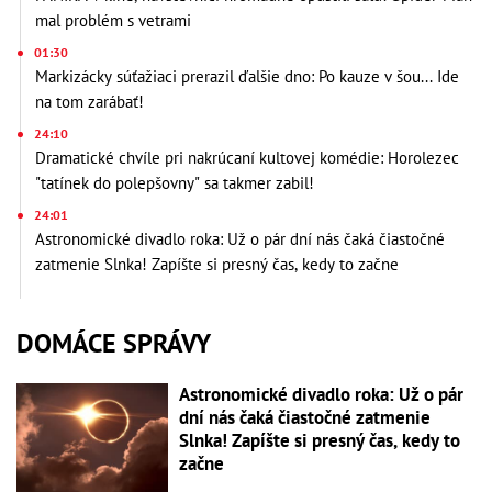
mal problém s vetrami
01:30
Markizácky súťažiaci prerazil ďalšie dno: Po kauze v šou... Ide
na tom zarábať!
24:10
Dramatické chvíle pri nakrúcaní kultovej komédie: Horolezec
"tatínek do polepšovny" sa takmer zabil!
24:01
Astronomické divadlo roka: Už o pár dní nás čaká čiastočné
zatmenie Slnka! Zapíšte si presný čas, kedy to začne
DOMÁCE SPRÁVY
Astronomické divadlo roka: Už o pár
dní nás čaká čiastočné zatmenie
Slnka! Zapíšte si presný čas, kedy to
začne