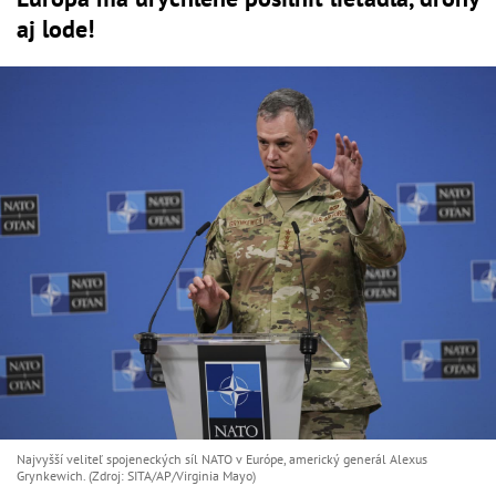
aj lode!
Najvyšší veliteľ spojeneckých síl NATO v Európe, americký generál Alexus
Grynkewich. (Zdroj: SITA/AP/Virginia Mayo)