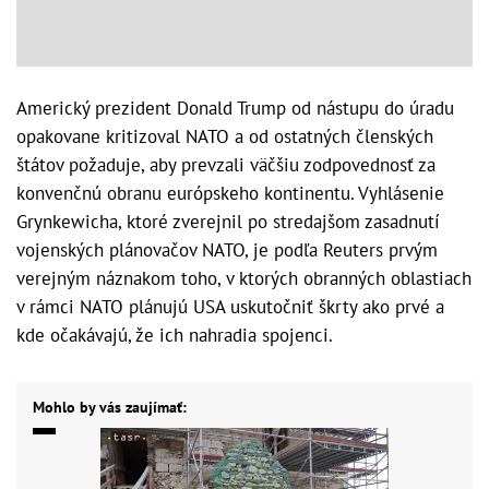
Americký prezident Donald Trump od nástupu do úradu
opakovane kritizoval NATO a od ostatných členských
štátov požaduje, aby prevzali väčšiu zodpovednosť za
konvenčnú obranu európskeho kontinentu. Vyhlásenie
Grynkewicha, ktoré zverejnil po stredajšom zasadnutí
vojenských plánovačov NATO, je podľa Reuters prvým
verejným náznakom toho, v ktorých obranných oblastiach
v rámci NATO plánujú USA uskutočniť škrty ako prvé a
kde očakávajú, že ich nahradia spojenci.
Mohlo by vás zaujímať: