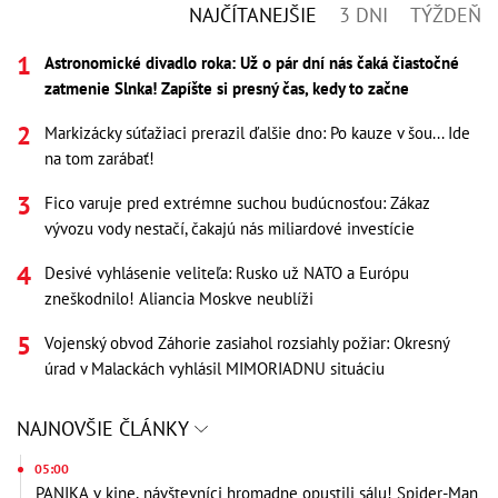
NAJČÍTANEJŠIE
3 DNI
TÝŽDEŇ
Astronomické divadlo roka: Už o pár dní nás čaká čiastočné
zatmenie Slnka! Zapíšte si presný čas, kedy to začne
Markizácky súťažiaci prerazil ďalšie dno: Po kauze v šou... Ide
na tom zarábať!
Fico varuje pred extrémne suchou budúcnosťou: Zákaz
vývozu vody nestačí, čakajú nás miliardové investície
Desivé vyhlásenie veliteľa: Rusko už NATO a Európu
zneškodnilo! Aliancia Moskve neublíži
Vojenský obvod Záhorie zasiahol rozsiahly požiar: Okresný
úrad v Malackách vyhlásil MIMORIADNU situáciu
NAJNOVŠIE ČLÁNKY
05:00
PANIKA v kine, návštevníci hromadne opustili sálu! Spider-Man