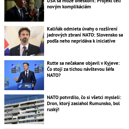
USA sa môže oneskoriť: Projekt čelí
novým komplikáciám
Kaliňák odmieta úvahy o rozšírení
jadrových zbraní NATO: Slovensko sa
podľa neho nepridáva k iniciatíve
Rutte sa nečakane objavil v Kyjeve:
Čo stojí za tichou návštevou šéfa
NATO?
NATO potvrdilo, čo si všetci mysleli:
Dron, ktorý zasiahol Rumunsko, bol
ruský!