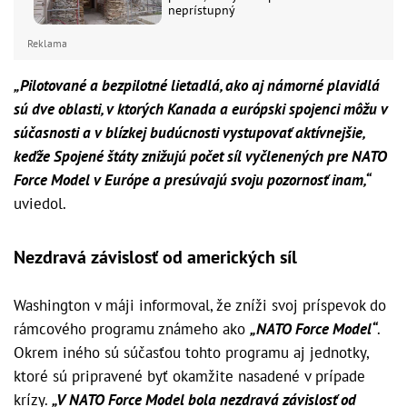
neprístupný
Reklama
„Pilotované a bezpilotné lietadlá, ako aj námorné plavidlá
sú dve oblasti, v ktorých Kanada a európski spojenci môžu v
súčasnosti a v blízkej budúcnosti vystupovať aktívnejšie,
keďže Spojené štáty znižujú počet síl vyčlenených pre NATO
Force Model v Európe a presúvajú svoju pozornosť inam,“
uviedol.
Nezdravá závislosť od amerických síl
Washington v máji informoval, že zníži svoj príspevok do
rámcového programu známeho ako
„NATO Force Model“
.
Okrem iného sú súčasťou tohto programu aj jednotky,
ktoré sú pripravené byť okamžite nasadené v prípade
krízy.
„V NATO Force Model bola nezdravá závislosť od