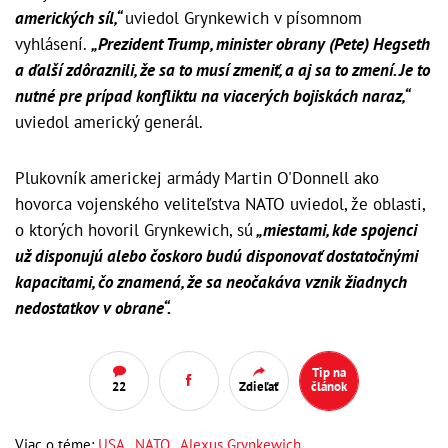
amerických síl,“
uviedol Grynkewich v písomnom
vyhlásení.
„Prezident Trump, minister obrany (Pete) Hegseth
a ďalší zdôraznili, že sa to musí zmeniť, a aj sa to zmení. Je to
nutné pre prípad konfliktu na viacerých bojiskách naraz,“
uviedol americký generál.
Plukovník americkej armády Martin O'Donnell ako
hovorca vojenského veliteľstva NATO uviedol, že oblasti,
o ktorých hovoril Grynkewich, sú
„miestami, kde spojenci
už disponujú alebo čoskoro budú disponovať dostatočnými
kapacitami, čo znamená, že sa neočakáva vznik žiadnych
nedostatkov v obrane“.
Tip na
22
Zdieľať
článok
Viac o téme:
USA
,
NATO
,
Alexus Grynkewich