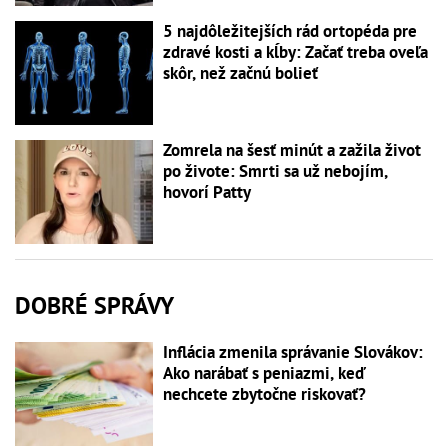
5 najdôležitejších rád ortopéda pre
zdravé kosti a kĺby: Začať treba oveľa
skôr, než začnú bolieť
Zomrela na šesť minút a zažila život
po živote: Smrti sa už nebojím,
hovorí Patty
DOBRÉ SPRÁVY
Inflácia zmenila správanie Slovákov:
Ako narábať s peniazmi, keď
nechcete zbytočne riskovať?