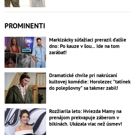
PROMINENTI
Markizácky súťažiaci prerazil ďalšie
dno: Po kauze v šou... Ide na tom
zarábať!
Dramatické chvíle pri nakrúcaní
kultovej komédie: Horolezec "tatínek
do polepšovny" sa takmer zabil!
Rozžiarila leto: Hviezda Mamy na
prenájom prekvapuje záberom v
bikinách. Ukázala viac než úsmev!