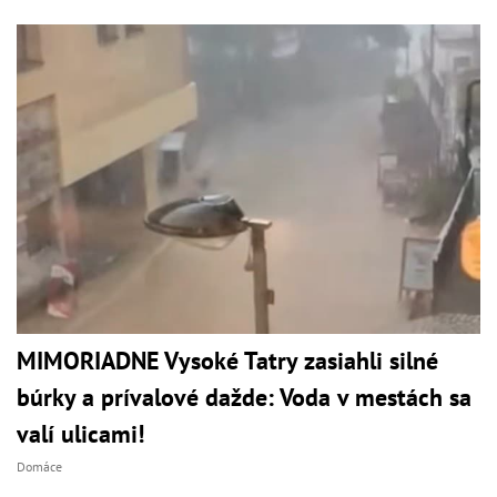
MIMORIADNE Vysoké Tatry zasiahli silné
búrky a prívalové dažde: Voda v mestách sa
valí ulicami!
Domáce