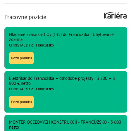
Pracovné pozície
Hľadáme zváračov CO₂ (135) do Francúzska | Ubytovanie
zdarma
CHRISTAL s. r. o., Francúzsko
Pozri ponuku
Elektrikár do Francúzska – dlhodobé projekty | 3 200 – 3
800 € netto
CHRISTAL s. r. o., Francúzsko
Pozri ponuku
MONTÉR OCEĽOVÝCH KONŠTRUKCIÍ - FRANCÚZSKO - 3 600
netto