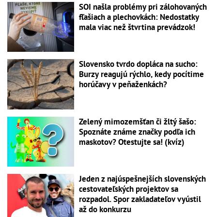
SOI našla problémy pri zálohovaných
fľašiach a plechovkách: Nedostatky
mala viac než štvrtina prevádzok!
Slovensko tvrdo dopláca na sucho:
Burzy reagujú rýchlo, kedy pocítime
horúčavy v peňaženkách?
Zelený mimozemšťan či žltý šašo:
Spoznáte známe značky podľa ich
maskotov? Otestujte sa! (kvíz)
Jeden z najúspešnejších slovenských
cestovateľských projektov sa
rozpadol. Spor zakladateľov vyústil
až do konkurzu