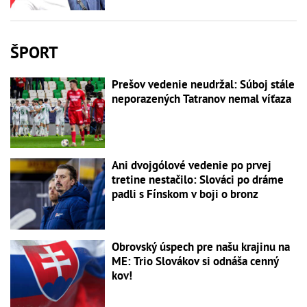
ŠPORT
Prešov vedenie neudržal: Súboj stále
neporazených Tatranov nemal víťaza
Ani dvojgólové vedenie po prvej
tretine nestačilo: Slováci po dráme
padli s Fínskom v boji o bronz
Obrovský úspech pre našu krajinu na
ME: Trio Slovákov si odnáša cenný
kov!