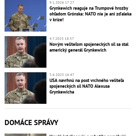
9.1.2026 17:27
Grynkewich reaguje na Trumpové hrozby
ohľadom Grónska: NATO nie je ani zďaleka
v kríze!
4.7.2025 18:57
Novým veliteľom spojeneckých síl sa stal
americký generál Grynkewich
5.6.2025 16:47
USA navrhnú na post vrchného veliteľa
spojeneckých síl NATO Alexusa
Grynkewicha
DOMÁCE SPRÁVY