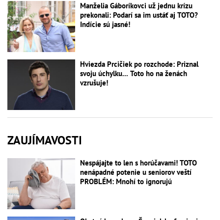
Manželia Gáboríkovci už jednu krízu
prekonali: Podarí sa im ustáť aj TOTO?
Indície sú jasné!
Hviezda Prcičiek po rozchode: Priznal
svoju úchylku... Toto ho na ženách
vzrušuje!
ZAUJÍMAVOSTI
Nespájajte to len s horúčavami! TOTO
nenápadné potenie u seniorov veští
PROBLÉM: Mnohí to ignorujú