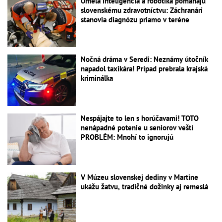
Umelá inteligencia a robotika pomáhajú
slovenskému zdravotníctvu: Záchranári
stanovia diagnózu priamo v teréne
Nočná dráma v Seredi: Neznámy útočník
napadol taxikára! Prípad prebrala krajská
kriminálka
Nespájajte to len s horúčavami! TOTO
nenápadné potenie u seniorov veští
PROBLÉM: Mnohí to ignorujú
V Múzeu slovenskej dediny v Martine
ukážu žatvu, tradičné dožinky aj remeslá