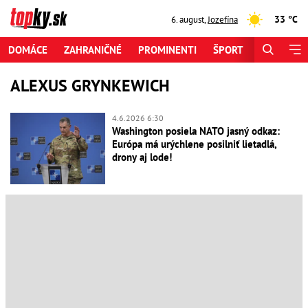
33 °C
6. august
,
Jozefína
DOMÁCE
ZAHRANIČNÉ
PROMINENTI
ŠPORT
ZAUJÍMAV
ALEXUS GRYNKEWICH
4.6.2026 6:30
Washington posiela NATO jasný odkaz:
Európa má urýchlene posilniť lietadlá,
drony aj lode!