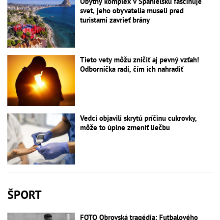
Obytný komplex v Španielsku fascinuje
svet, jeho obyvatelia museli pred
turistami zavrieť brány
Tieto vety môžu zničiť aj pevný vzťah!
Odborníčka radí, čím ich nahradiť
Vedci objavili skrytú príčinu cukrovky,
môže to úplne zmeniť liečbu
ŠPORT
FOTO Obrovská tragédia: Futbalového