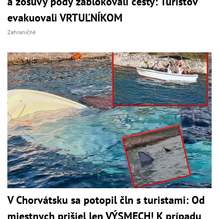
a zosuvy pôdy zablokovali cesty: Turistov
evakuovali VRTUĽNÍKOM
Zahraničné
V Chorvátsku sa potopil čln s turistami: Od
miestnych prišiel len VÝSMECH! K prípadu