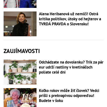
Alena Heribanová už nemlčí! Ostrá
kritika politikov, útoky od hejterov a
TVRDÁ PRAVDA o Slovensku!
ZAUJÍMAVOSTI
Odchádzate na dovolenku? Trik za pár
eur udrží rastliny v kvetináčoch
poliate celé dni
Koľko rokov môže žiť človek? Vedci
prišli s prekvapivou odpoveďou!
Budete v šoku