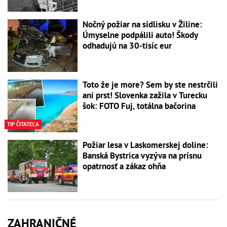
Nočný požiar na sídlisku v Žiline:
Úmyselne podpálili auto! Škody
odhadujú na 30-tisíc eur
Toto že je more? Sem by ste nestrčili
ani prst! Slovenka zažila v Turecku
šok: FOTO Fuj, totálna bačorina
TIP ČITATEĽA
Požiar lesa v Laskomerskej doline:
Banská Bystrica vyzýva na prísnu
opatrnosť a zákaz ohňa
ZAHRANIČNÉ