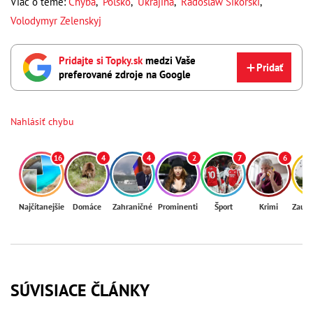
Viac o téme:
Chyba
,
Poľsko
,
Ukrajina
,
Radoslaw Sikorski
,
Volodymyr Zelenskyj
Pridajte si Topky.sk
medzi Vaše
Pridať
preferované zdroje na Google
Nahlásiť chybu
16
4
4
2
7
6
Najčítanejšie
Domáce
Zahraničné
Prominenti
Šport
Krimi
Zaují
SÚVISIACE ČLÁNKY