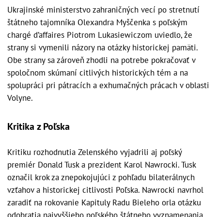
Ukrajinské ministerstvo zahraničných vecí po stretnutí
štátneho tajomníka Olexandra Myščenka s poľským
chargé d’affaires Piotrom Lukasiewiczom uviedlo, že
strany si vymenili názory na otázky historickej pamäti.
Obe strany sa zároveň zhodli na potrebe pokračovať v
spoločnom skúmaní citlivých historických tém a na
spolupráci pri pátracích a exhumačných prácach v oblasti
Volyne.
Kritika z Poľska
Kritiku rozhodnutia Zelenského vyjadrili aj poľský
premiér Donald Tusk a prezident Karol Nawrocki. Tusk
označil krok za znepokojujúci z pohľadu bilaterálnych
vzťahov a historickej citlivosti Poľska. Nawrocki navrhol
zaradiť na rokovanie Kapituly Radu Bieleho orla otázku
odobratia najvyššieho poľského štátneho vyznamenania,