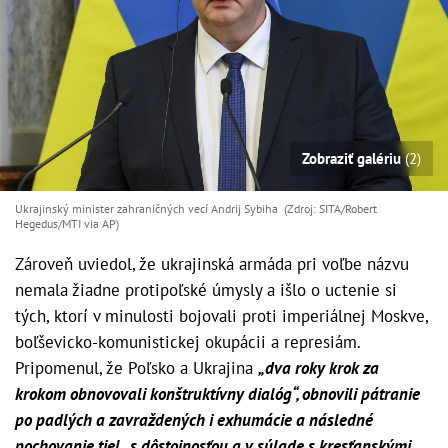
Zobraziť galériu
(2)
Ukrajinský minister zahraničných vecí Andrij Sybiha (Zdroj: SITA/Robert
Hegedus/MTI via AP)
Zároveň uviedol, že ukrajinská armáda pri voľbe názvu
nemala žiadne protipoľské úmysly a išlo o uctenie si
tých, ktorí v minulosti bojovali proti imperiálnej Moskve,
boľševicko-komunistickej okupácii a represiám.
Pripomenul, že Poľsko a Ukrajina
„dva roky krok za
krokom obnovovali konštruktívny dialóg“, obnovili pátranie
po padlých a zavraždených i exhumácie a následné
pochovanie tiel „s dôstojnosťou a v súlade s kresťanskými