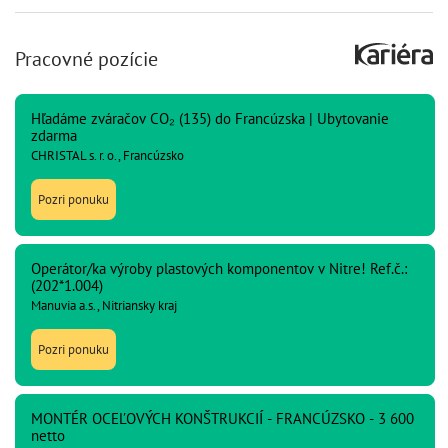
Pracovné pozície
Hľadáme zváračov CO₂ (135) do Francúzska | Ubytovanie
zdarma
CHRISTAL s. r. o., Francúzsko
Pozri ponuku
Operátor/ka výroby plastových komponentov v Nitre! Ref.č.:
(202*1.004)
Manuvia a.s., Nitriansky kraj
Pozri ponuku
MONTÉR OCEĽOVÝCH KONŠTRUKCIÍ - FRANCÚZSKO - 3 600
netto