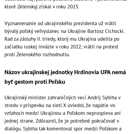
ktoré Zelenskyj získal v roku 2023.
Vyznamenanie od ukrajinského prezidenta už vrátil
bývalý poľský veľvyslanec na Ukrajine Bartosz Cichocki.
Rad za zásluhy II. triedy, ktorý mu Ukrajina udelila po
začiatku ruskej invázie v roku 2022, vrátil na protest
proti Zelenského rozhodnutiu.
Názov ukrajinskej jednotky Hrdinovia UPA nemá
byť gestom proti Poľsku
Ukrajinský minister zahraničných vecí Andrij Sybiha v
stredu v príspevku na sieti X uviedol, že napätie vo
vzťahoch medzi Ukrajinou a Poľskom neprospieva ani
jednej strane. Zdôraznil, že je potrebné pokračovať v
dialógu. Sybiha tak komentoval spor medzi Poľskom a