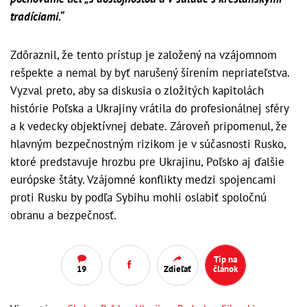
tradíciami.“
Zdôraznil, že tento prístup je založený na vzájomnom
rešpekte a nemal by byť narušený šírením nepriateľstva.
Vyzval preto, aby sa diskusia o zložitých kapitolách
histórie Poľska a Ukrajiny vrátila do profesionálnej sféry
a k vedecky objektívnej debate. Zároveň pripomenul, že
hlavným bezpečnostným rizikom je v súčasnosti Rusko,
ktoré predstavuje hrozbu pre Ukrajinu, Poľsko aj ďalšie
európske štáty. Vzájomné konflikty medzi spojencami
proti Rusku by podľa Sybihu mohli oslabiť spoločnú
obranu a bezpečnosť.
Tip na
19
Zdieľať
článok