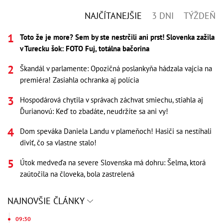
NAJČÍTANEJŠIE
3 DNI
TÝŽDEŇ
Toto že je more? Sem by ste nestrčili ani prst! Slovenka zažila
v Turecku šok: FOTO Fuj, totálna bačorina
Škandál v parlamente: Opozičná poslankyňa hádzala vajcia na
premiéra! Zasiahla ochranka aj polícia
Hospodárová chytila v správach záchvat smiechu, stiahla aj
Ďurianovú: Keď to zbadáte, neudržíte sa ani vy!
Dom speváka Daniela Landu v plameňoch! Hasiči sa nestíhali
diviť, čo sa vlastne stalo!
Útok medveďa na severe Slovenska má dohru: Šelma, ktorá
zaútočila na človeka, bola zastrelená
NAJNOVŠIE ČLÁNKY
09:30