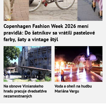
Copenhagen Fashion Week 2026 mení
pravidlá: Do šatníkov sa vrátili pastelové
farby, šaty a vintage štýl
Na obnove Vinianskeho
Voda a oheň na hudbu
hradu pracuje dvadsaťdva
Mariána Vargu
nezamestnaných