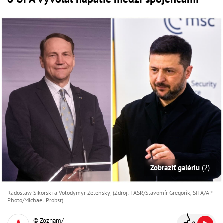
Zobraziť galériu
(2)
Radoslaw Sikorski a Volodymyr Zelenskyj (Zdroj: TASR/Slavomír Gregorík, SITA/AP
Photo/Michael Probst)
© Zoznam/