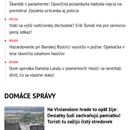
Škandál v parlamente: Opozičná poslankyňa hádzala vajcia na
premiéra! Zasiahla ochranka aj polícia
09:26
Vráti sa vyšší rodičovský dôchodok? Erik Tomáš má pre seniorov
jasný odkaz!
09:09
Hazardovanie pri Banskej Bystrici vyústilo v požiar: Opekačka v
lese skončila zásahom hasičov
09:00
Dom speváka Daniela Landu v plameňoch! Hasiči sa nestíhali
diviť, čo sa vlastne stalo!
DOMÁCE SPRÁVY
Na Vinianskom hrade to opäť žije:
Desiatky ľudí zachraňujú pamiatku!
Turisti tu zažijú čistý stredovek