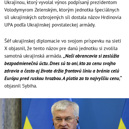
Ukrajinou, ktorý vyvolal výnos podpísaný prezidentom
Volodymyrom Zelenským, ktorým jednotka špeciálnych
síl ukrajinských ozbrojených síl dostala názov Hrdinovia
UPA podľa Ukrajinskej povstaleckej armády.
Šéf ukrajinskej diplomacie vo svojom príspevku na sieti
X objasnil, že tento názov pre danú jednotku si zvolila
samotná ukrajinská armáda.
„Naši obrancovia si zaslúžia
bezpodmienečnú úctu. Dnes sú to oni, kto za cenu svojho
zdravia a často aj života držia frontovú líniu a bránia celú
Európu pred ruskou hrozbou. A platia za to najvyššiu cenu,“
objasnil Sybiha.