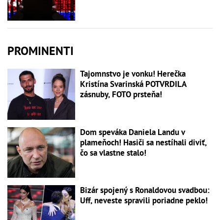
PROMINENTI
Tajomnstvo je vonku! Herečka
Kristína Svarinská POTVRDILA
zásnuby, FOTO prsteňa!
Dom speváka Daniela Landu v
plameňoch! Hasiči sa nestíhali diviť,
čo sa vlastne stalo!
Bizár spojený s Ronaldovou svadbou:
Uff, neveste spravili poriadne peklo!