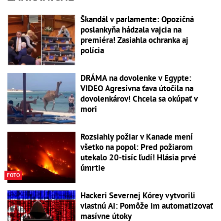
Škandál v parlamente: Opozičná
poslankyňa hádzala vajcia na
premiéra! Zasiahla ochranka aj
polícia
DRÁMA na dovolenke v Egypte:
VIDEO Agresívna ťava útočila na
dovolenkárov! Chcela sa okúpať v
mori
Rozsiahly požiar v Kanade mení
všetko na popol: Pred požiarom
utekalo 20-tisíc ľudí! Hlásia prvé
úmrtie
FOTO
Hackeri Severnej Kórey vytvorili
vlastnú AI: Pomôže im automatizovať
masívne útoky