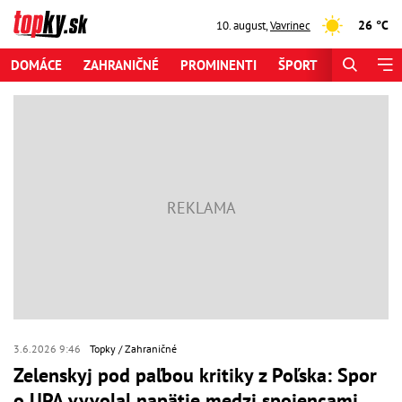
26 °C
10. august
,
Vavrinec
DOMÁCE
ZAHRANIČNÉ
PROMINENTI
ŠPORT
ZAUJÍMAV
3.6.2026 9:46
Topky
Zahraničné
Zelenskyj pod paľbou kritiky z Poľska: Spor
o UPA vyvolal napätie medzi spojencami