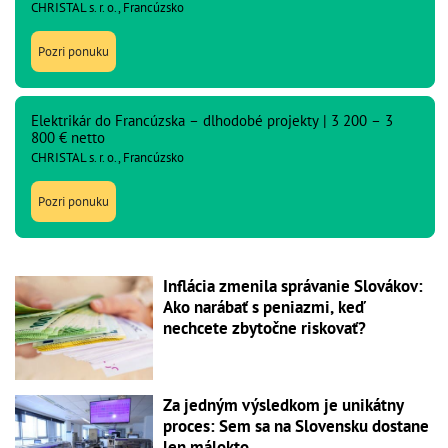
CHRISTAL s. r. o., Francúzsko
Pozri ponuku
Elektrikár do Francúzska – dlhodobé projekty | 3 200 – 3
800 € netto
CHRISTAL s. r. o., Francúzsko
Pozri ponuku
Inflácia zmenila správanie Slovákov:
Ako narábať s peniazmi, keď
nechcete zbytočne riskovať?
Za jedným výsledkom je unikátny
proces: Sem sa na Slovensku dostane
len málokto