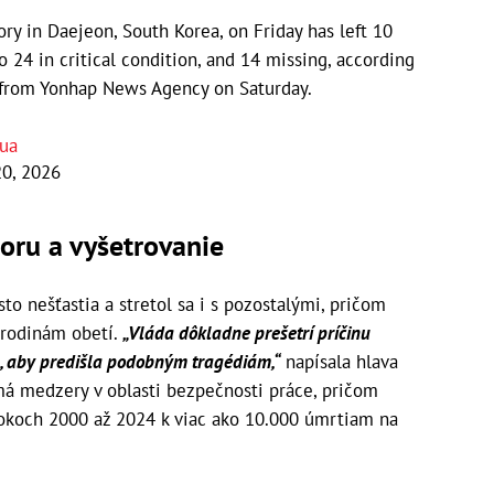
tory in Daejeon, South Korea, on Friday has left 10
o 24 in critical condition, and 14 missing, according
ort from Yonhap News Agency on Saturday.
uua
0, 2026
oru a vyšetrovanie
to nešťastia a stretol sa i s pozostalými, pričom
 rodinám obetí.
„Vláda dôkladne prešetrí príčinu
, aby predišla podobným tragédiám,“
napísala hlava
má medzery v oblasti bezpečnosti práce, pričom
v rokoch 2000 až 2024 k viac ako 10.000 úmrtiam na