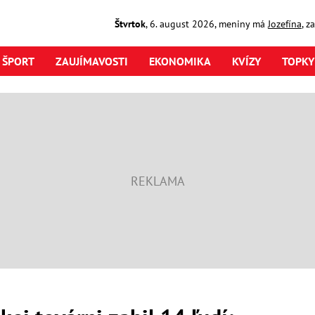
Štvrtok
,
6. august
2026
,
meniny má
Jozefína
, z
ŠPORT
ZAUJÍMAVOSTI
EKONOMIKA
KVÍZY
TOPKY