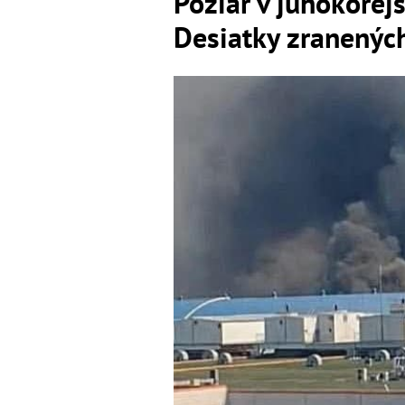
Požiar v juhokórejs
Desiatky zranených