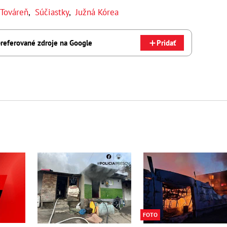
Továreň
,
Súčiastky
,
Južná Kórea
referované zdroje na Google
Pridať
FOTO