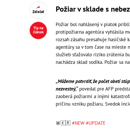
Požiar v sklade s neb
Zdieľať
Požiar bol nahlásený v piatok pribl
Tip na
protipožiarna agentúra vyhlásila mo
článok
rozsah zásahu presahuje hasičské k
agentúry sa v tom čase na mieste 
služieb sťažovalo riziko zrútenia 
nachádza sklad sodíka. Požiar sa n
„Môžeme potvrdiť, že počet obetí stúp
nezvestný,“
povedal pre AFP predstav
zaoberá požiarmi a inými katastrof
príčinu vzniku požiaru. Svedok inci
🚨🇰🇷
#NEW
#UPDATE