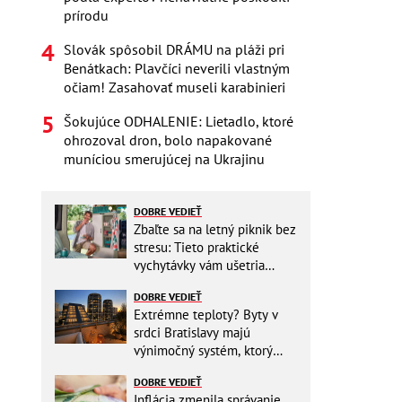
prírodu
Slovák spôsobil DRÁMU na pláži pri
Benátkach: Plavčíci neverili vlastným
očiam! Zasahovať museli karabinieri
Šokujúce ODHALENIE: Lietadlo, ktoré
ohrozoval dron, bolo napakované
muníciou smerujúcej na Ukrajinu
DOBRE VEDIEŤ
Zbaľte sa na letný piknik bez
stresu: Tieto praktické
vychytávky vám ušetria
miesto v batohu!
DOBRE VEDIEŤ
Extrémne teploty? Byty v
srdci Bratislavy majú
výnimočný systém, ktorý
ešte aj šetrí náklady
DOBRE VEDIEŤ
Inflácia zmenila správanie