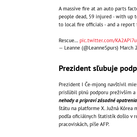
A massive fire at an auto parts fac
people dead, 59 injured - with up t
to local fire officials - and a rep
Rescue…
pic.twitter.com/KA2APi7
— Leanne (@LeanneSpurs)
March 2
Prezident sľubuje podp
Prezident I Če-mjong navštívil mies
prisľúbil plnú podporu preživším a
nehody a pripraví zásadné opatrenia
štátu na platforme X. Južná Kórea 
podľa oficiálnych štatistík došlo 
pracoviskách, píše AFP.