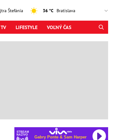
ajtra Štefánia
36 °C
 TV
LIFESTYLE
VOĽNÝ ČAS
STREAM
NAŽIVO
Gabry Ponte & Sam Harper