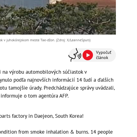
ok v juhokórejskom meste Tae-džon. (Zdroj: X/LeanneSpurs)
Vypočuť
článok
i na výrobu automobilových súčiastok v
nulo podľa najnovších informácií 14 ľudí a ďalších
botu tamojšie úrady. Predchádzajúce správy uvádzali,
, informuje o tom agentúra AFP.
parts factory in Daejeon, South Korea!
 condition from smoke inhalation & burns. 14 people