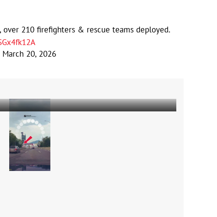
, over 210 firefighters & rescue teams deployed.
hSGx4fk12A
)
March 20, 2026