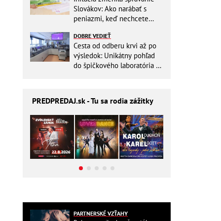
Slovákov: Ako narábať s
peniazmi, keď nechcete
zbytočne riskovať?
DOBRE VEDIEŤ
Cesta od odberu krvi až po
výsledok: Unikátny pohľad
do špičkového laboratória na
Slovensku
PREDPREDAJ
.sk - Tu sa rodia zážitky
PARTNERSKÉ VZŤAHY