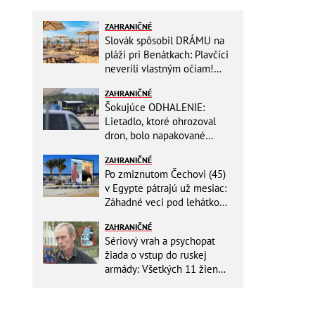
ZAHRANIČNÉ
Slovák spôsobil DRÁMU na
pláži pri Benátkach: Plavčíci
neverili vlastným očiam!
Zasahovať museli karabinieri
ZAHRANIČNÉ
Šokujúce ODHALENIE:
Lietadlo, ktoré ohrozoval
dron, bolo napakované
muníciou smerujúcej na
ZAHRANIČNÉ
Ukrajinu
Po zmiznutom Čechovi (45)
v Egypte pátrajú už mesiac:
Záhadné veci pod lehátkom,
stratené záznamy aj zmena
ZAHRANIČNÉ
vypovede
Sériový vrah a psychopat
žiada o vstup do ruskej
armády: Všetkých 11 žien
ZABIL rovnakým spôsobom!