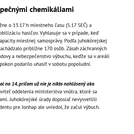
ezpečnými chemikáliami
ižne o 13.17 h miestneho času (5.17 SEČ) a
bilizáciu hasičov. Vyhlasuje sa v prípade, keď
apacity miestnej samosprávy. Podľa juhokórejskej
nachádzalo približne 170 osôb. Zásah záchranných
budovy a nebezpečenstvo výbuchu, keďže sa v areáli
apokon podarilo uhasiť v sobotu popoludní.
ol na 14, pričom už nie je nikto nahlásený ako
iteľ oddelenia ministerstva vnútra, ktoré sa
ami. Juhokórejské úrady doposiaľ nevysvetlili
dentu pre Jonhap ale uviedol, že začul výbuch.