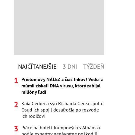
NAJČÍTANEJŠIE
3 DNI
TÝŽDEŇ
Prielomový NÁLEZ z čias Inkov! Vedci z
múmií získali DNA vírusu, ktorý zabíjal
milióny ľudí
Kaia Gerber a syn Richarda Gerea spolu:
Osud ich spojil desaťročia po rozvode
ich rodičov!
Práce na hoteli Trumpových v Albánsku
podľa expertov nenávratne poškodili