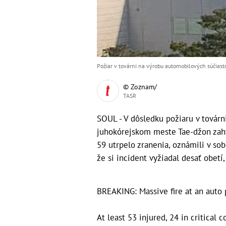
Požiar v továrni na výrobu automobilových súčiast
© Zoznam/
TASR
SOUL - V dôsledku požiaru v továrn
juhokórejskom meste Tae-džon zahy
59 utrpelo zranenia, oznámili v so
že si incident vyžiadal desať obetí
BREAKING: Massive fire at an auto 
At least 53 injured, 24 in critical