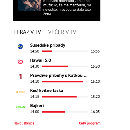
Bola som milenkou ženatého
muža: To, že má manželku, mi
nevadilo, hrozbou sa stala táto
žena
TERAZ V TV
VEČER V TV
Susedské prípady
14:50
15:55
Hawaii 5.0
14:30
15:30
Pravdivé príbehy s Katkou Brychtovou
14:10
15:10
Keď kvitne láska
14:15
15:20
Bajkeri
14:00
16:05
Navoľ stanice
Celý program