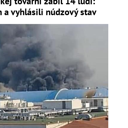
kej továrni zabil 14 ľudí:
 a vyhlásili núdzový stav