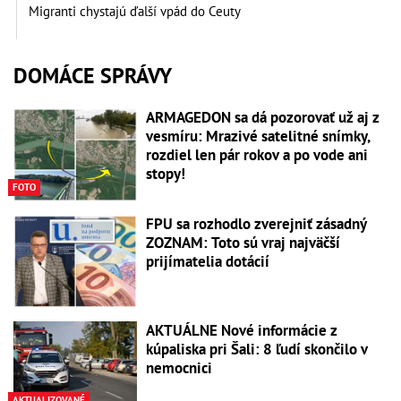
Migranti chystajú ďalší vpád do Ceuty
DOMÁCE SPRÁVY
ARMAGEDON sa dá pozorovať už aj z
vesmíru: Mrazivé satelitné snímky,
rozdiel len pár rokov a po vode ani
stopy!
FOTO
FPU sa rozhodlo zverejniť zásadný
ZOZNAM: Toto sú vraj najväčší
prijímatelia dotácií
AKTUÁLNE Nové informácie z
kúpaliska pri Šali: 8 ľudí skončilo v
nemocnici
AKTUALIZOVANÉ