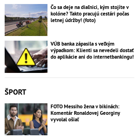
Čo sa deje na diaľnici, kým stojíte v
kolóne? Takto pracujú cestári počas
letnej údržby! (foto)
VÚB banka zápasila s veľkým
výpadkom: Klienti sa nevedeli dostať
do aplikácie ani do internetbankingu!
ŠPORT
FOTO Messiho žena v bikinách:
Komentár Ronaldovej Georginy
vyvolal ošiaľ