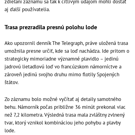
zdieľaní záznamu sa tak k citlivým údajom mohli dostať
aj ďalší používatelia.
Trasa prezradila presnú polohu lode
Ako upozornil denník The Telegraph, práve uložená trasa
umožnila presne určiť, kde sa loď nachádza. Ide pritom o
strategicky mimoriadne významné plavidlo – jedinú
jadrovú lietadlovú loď vo francúzskom námorníctve a
zároveň jedinú svojho druhu mimo flotily Spojených
štátov.
Zo záznamu bolo možné vyčítať aj detaily samotného
behu. Námorník počas približne 36 minút prekonal viac
než 7,2 kilometra. Výsledná trasa mala zvláštny zvlnený
tvar, ktorý vznikol kombináciou jeho pohybu a plavby
lode.