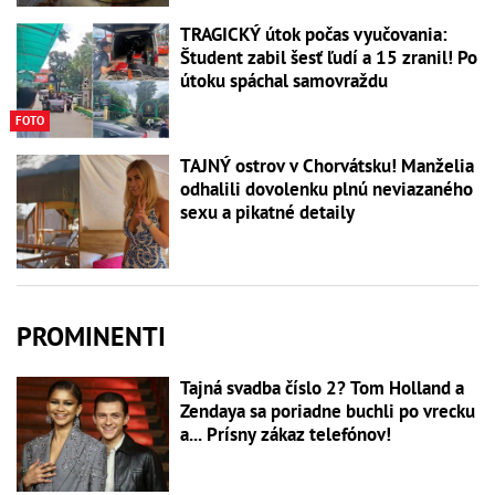
TRAGICKÝ útok počas vyučovania:
Študent zabil šesť ľudí a 15 zranil! Po
útoku spáchal samovraždu
FOTO
TAJNÝ ostrov v Chorvátsku! Manželia
odhalili dovolenku plnú neviazaného
sexu a pikatné detaily
PROMINENTI
Tajná svadba číslo 2? Tom Holland a
Zendaya sa poriadne buchli po vrecku
a... Prísny zákaz telefónov!