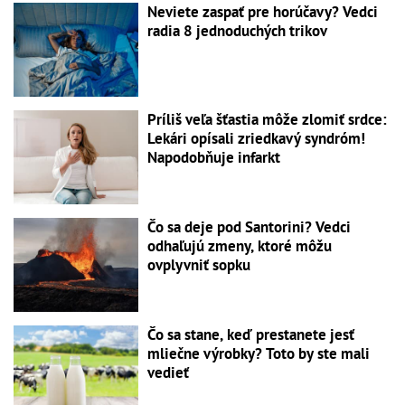
Neviete zaspať pre horúčavy? Vedci
radia 8 jednoduchých trikov
Príliš veľa šťastia môže zlomiť srdce:
Lekári opísali zriedkavý syndróm!
Napodobňuje infarkt
Čo sa deje pod Santorini? Vedci
odhaľujú zmeny, ktoré môžu
ovplyvniť sopku
Čo sa stane, keď prestanete jesť
mliečne výrobky? Toto by ste mali
vedieť