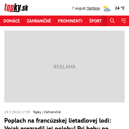
24 °C
7. august
,
Štefánia
DOMÁCE
ZAHRANIČNÉ
PROMINENTI
ŠPORT
ZAUJÍMAV
20.3.2026 17:59
Topky
Zahraničné
Poplach na francúzskej lietadlovej lodi:
Vojak prezradil jej polohu! Pri behu po