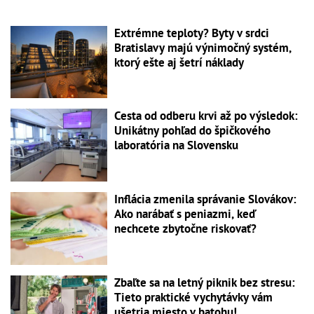
Extrémne teploty? Byty v srdci
Bratislavy majú výnimočný systém,
ktorý ešte aj šetrí náklady
Cesta od odberu krvi až po výsledok:
Unikátny pohľad do špičkového
laboratória na Slovensku
Inflácia zmenila správanie Slovákov:
Ako narábať s peniazmi, keď
nechcete zbytočne riskovať?
Zbaľte sa na letný piknik bez stresu:
Tieto praktické vychytávky vám
ušetria miesto v batohu!