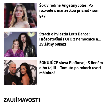
Šok v rodine Angeliny Jolie: Po
rozvode s manželkou priznal - som
gay!
Strach o hviezdu Let's Dance:
Hrôzostrašná FOTO z nemocnice a...
Zvláštny odkaz!
ŠOKUJÚCE slová Plačkovej: S Reném
dlho tajili... Tomuto po rokoch uverí
málokto!
ZAUJÍMAVOSTI