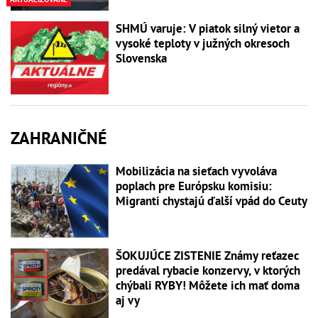
SHMÚ varuje: V piatok silný vietor a
vysoké teploty v južných okresoch
Slovenska
ZAHRANIČNÉ
Mobilizácia na sieťach vyvoláva
poplach pre Európsku komisiu:
Migranti chystajú ďalší vpád do Ceuty
ŠOKUJÚCE ZISTENIE Známy reťazec
predával rybacie konzervy, v ktorých
chýbali RYBY! Môžete ich mať doma
aj vy