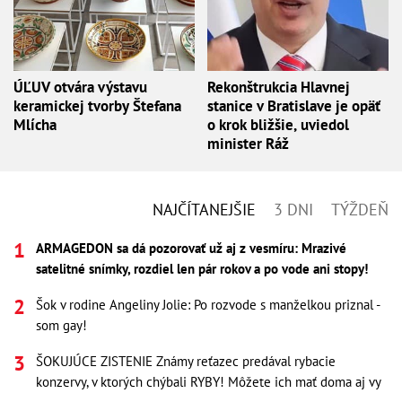
ÚĽUV otvára výstavu
Rekonštrukcia Hlavnej
keramickej tvorby Štefana
stanice v Bratislave je opäť
Mlícha
o krok bližšie, uviedol
minister Ráž
NAJČÍTANEJŠIE
3 DNI
TÝŽDEŇ
ARMAGEDON sa dá pozorovať už aj z vesmíru: Mrazivé
satelitné snímky, rozdiel len pár rokov a po vode ani stopy!
Šok v rodine Angeliny Jolie: Po rozvode s manželkou priznal -
som gay!
ŠOKUJÚCE ZISTENIE Známy reťazec predával rybacie
konzervy, v ktorých chýbali RYBY! Môžete ich mať doma aj vy