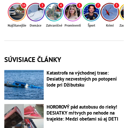
16
3
4
3
7
5
Najčítanejšie
Domáce
Zahraničné
Prominenti
Šport
Krimi
Zaují
SÚVISIACE ČLÁNKY
Katastrofa na východnej trase:
Desiatky nezvestných po potopení
lode pri Džibutsku
HOROROVÝ pád autobusu do rieky!
DESIATKY mŕtvych po nehode na
trajekte: Medzi obeťami sú aj DETI