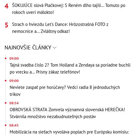
ŠOKUJÚCE slová Plačkovej: S Reném dlho tajili... Tomuto po
rokoch uverí málokto!
Strach o hviezdu Let's Dance: Hrôzostrašná FOTO z
nemocnice a... Zvláštny odkaz!
NAJNOVŠIE ČLÁNKY
09:00
Tajná svadba číslo 2? Tom Holland a Zendaya sa poriadne buchli
po vrecku a... Prísny zákaz telefónov!
09:00
Neviete zaspať pre horúčavy? Vedci radia 8 jednoduchých
trikov
08:54
OBROVSKÁ STRATA Zomrela významná slovenská HEREČKA!
Stvárnila množstvo nezabudnuteľných postáv
08:45
Mobilizácia na sieťach vyvoláva poplach pre Európsku komisiu: