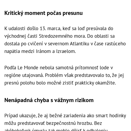
Kritický moment počas presunu
K udalosti došlo 13. marca, keď sa loď presúvala do
východnej časti Stredozemného mora. Do oblasti sa
dostala po cvičení v severnom Atlantiku v čase rastúceho
napätia medzi Iránom a Izraelom.
Podľa Le Monde nebola samotná prítomnosť lode v
regióne utajovaná. Problém však predstavovalo to, že jej
presnú polohu bolo možné zistiť prakticky okamžite.
Nenápadná chyba s vážnym rizikom
Prípad ukazuje, že aj bežné zariadenia ako smart hodinky
môžu predstavovať bezpečnostnú hrozbu. Bez
akéhokoľvek úmyslu tak mohlo dôjsť k odhaleniu