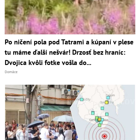
Po ničení pola pod Tatrami a kúpaní v plese
tu máme ďalší nešvár! Drzosť bez hraníc:
Dvojica kvôli fotke vošla do...
Domáce