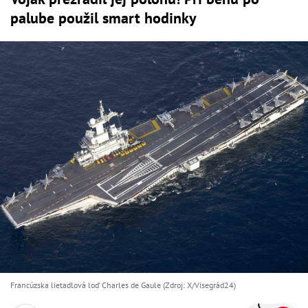
palube použil smart hodinky
Francúzska lietadlová loď Charles de Gaule (Zdroj: X/Visegrád24)