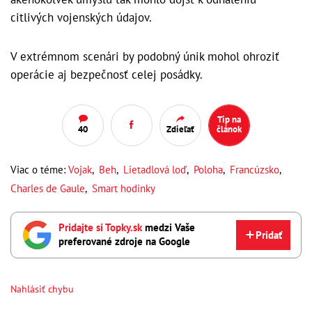
citlivých vojenských údajov.
V extrémnom scenári by podobný únik mohol ohroziť
operácie aj bezpečnosť celej posádky.
Tip na
40
Zdieľať
článok
Viac o téme:
Vojak
,
Beh
,
Lietadlová loď
,
Poloha
,
Francúzsko
,
Charles de Gaule
,
Smart hodinky
Pridajte si Topky.sk
medzi Vaše
Pridať
preferované zdroje na Google
Nahlásiť chybu