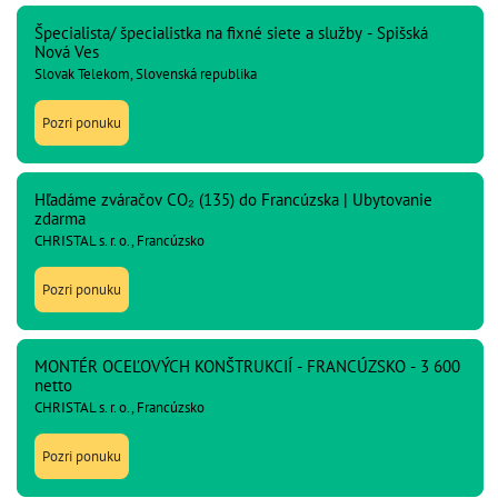
Špecialista/ špecialistka na fixné siete a služby - Spišská
Nová Ves
Slovak Telekom, Slovenská republika
Pozri ponuku
Hľadáme zváračov CO₂ (135) do Francúzska | Ubytovanie
zdarma
CHRISTAL s. r. o., Francúzsko
Pozri ponuku
MONTÉR OCEĽOVÝCH KONŠTRUKCIÍ - FRANCÚZSKO - 3 600
netto
CHRISTAL s. r. o., Francúzsko
Pozri ponuku