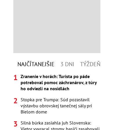
NAJČÍTANEJŠIE
3 DNI
TÝŽDEŇ
Zranenie v horách: Turista po páde
potreboval pomoc záchranárov, z túry
ho odviezli na nosidlách
Stopka pre Trumpa: Súd pozastavil
výstavbu obrovskej tanečnej sály pri
Bielom dome
Silná búrka zasiahla juh Slovenska:
Vietor vyvracal stromy, hasiči zasahovali