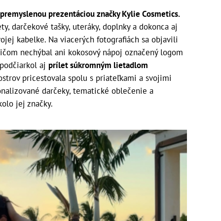
premyslenou prezentáciou značky Kylie Cosmetics.
ety, darčekové tašky, uteráky, doplnky a dokonca aj
ojej kabelke. Na viacerých fotografiách sa objavili
pričom nechýbal ani kokosový nápoj označený logom
 podčiarkol aj
prílet súkromným lietadlom
ostrov pricestovala spolu s priateľkami a svojimi
sonalizované darčeky, tematické oblečenie a
olo jej značky.