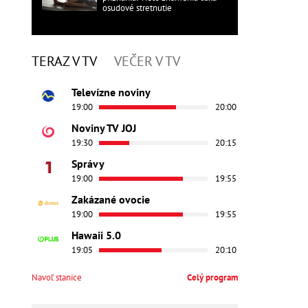
osudové stretnutie
TERAZ V TV
VEČER V TV
Televízne noviny
19:00
20:00
Noviny TV JOJ
19:30
20:15
Správy
19:00
19:55
Zakázané ovocie
19:00
19:55
Hawaii 5.0
19:05
20:10
Navoľ stanice
Celý program