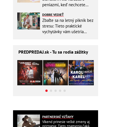
peniazmi, keď nechcete
zbytočne riskovať?
DOBRE VEDIEŤ
Zbaľte sa na letný piknik bez
stresu: Tieto praktické
vychytávky vám ušetria
miesto v batohu!
PREDPREDAJ
.sk - Tu sa rodia zážitky
PARTNERSKÉ VZŤAHY
Víkend prinesie veľké zmeny aj
priznania: Tieto znamenia čaká