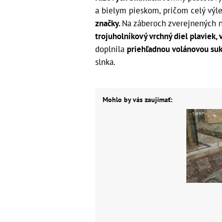
a bielym pieskom, pričom celý výle
značky.
Na záberoch zverejnených n
trojuholníkový vrchný diel plaviek
doplnila
priehľadnou volánovou su
slnka.
Mohlo by vás zaujímať: