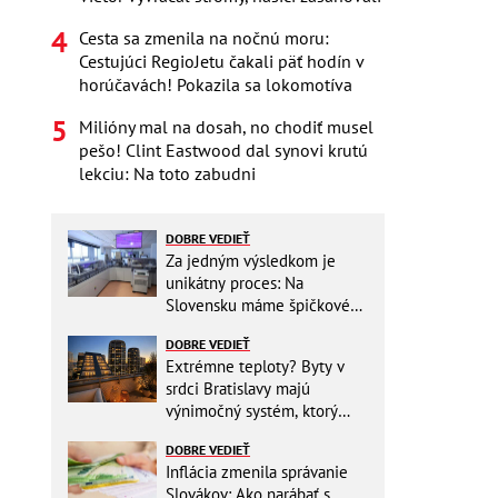
Cesta sa zmenila na nočnú moru:
Cestujúci RegioJetu čakali päť hodín v
horúčavách! Pokazila sa lokomotíva
Milióny mal na dosah, no chodiť musel
pešo! Clint Eastwood dal synovi krutú
lekciu: Na toto zabudni
DOBRE VEDIEŤ
Za jedným výsledkom je
unikátny proces: Na
Slovensku máme špičkové
pracovisko
DOBRE VEDIEŤ
Extrémne teploty? Byty v
srdci Bratislavy majú
výnimočný systém, ktorý
ešte aj šetrí náklady
DOBRE VEDIEŤ
Inflácia zmenila správanie
Slovákov: Ako narábať s