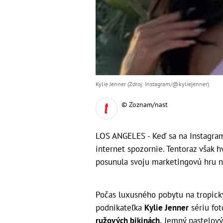
Kylie Jenner (Zdroj: Instagram/@kyliejenner)
© Zoznam/nast
LOS ANGELES - Keď sa na Instagrame
internet spozornie. Tentoraz však h
posunula svoju marketingovú hru n
Počas luxusného pobytu na tropický
podnikateľka
Kylie Jenner
sériu fot
ružových bikinách.
Jemný pastelový