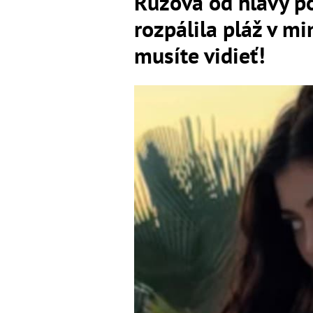
Ružová od hlavy po
rozpálila pláž v mi
musíte vidieť!