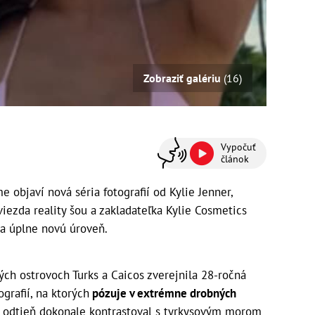
Zobraziť galériu
(16)
Vypočuť
článok
 objaví nová séria fotografií od Kylie Jenner,
viezda reality šou a zakladateľka Kylie Cosmetics
a úplne novú úroveň.
ch ostrovoch Turks a Caicos zverejnila 28-ročná
ografií, na ktorých
pózuje v extrémne drobných
 odtieň dokonale kontrastoval s tyrkysovým morom