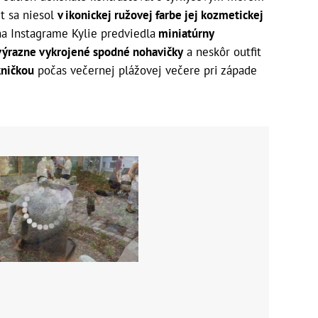
t sa niesol
v ikonickej ružovej farbe jej kozmetickej
a Instagrame Kylie predviedla
miniatúrny
, výrazne vykrojené spodné nohavičky
a neskôr outfit
kničkou
počas večernej plážovej večere pri západe