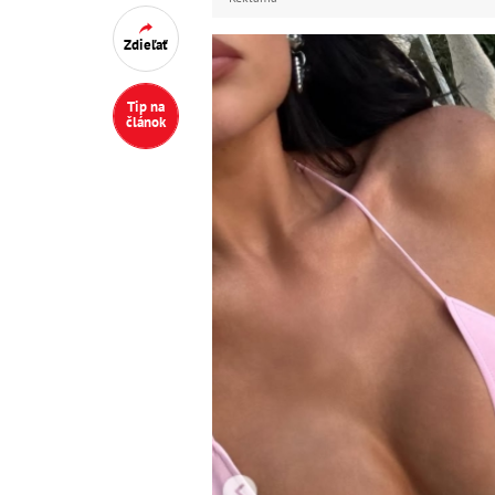
Zdieľať
Tip na
článok