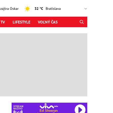
, zajtra Oskar
32 °C
 TV
LIFESTYLE
VOĽNÝ ČAS
STREAM
NAŽIVO
Ed Sheeran