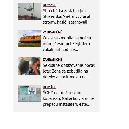
DOMÁCE
Silná búrka zasiahla juh
Slovenska: Vietor vyvracal
stromy, hasiči zasahovali
ZAHRANIČNÉ
Cesta sa zmenila na nočnú
moru: Cestujúci RegioJetu
čakali päť hodín v
horúčavách! Pokazila sa
ZAHRANIČNÉ
lokomotíva
Sexuálne obťažovanie počas
letu: Žena sa zobudila na
dotyky a pocit mokra na
šatách! Mladý Pakistanec sa
DOMÁCE
priznal
ŠOKY na prešovskom
kúpalisku: Naháčku v sprche
prepadli inštalatéri, ešte
väčšia hrôza číhala v
BAZÉNE