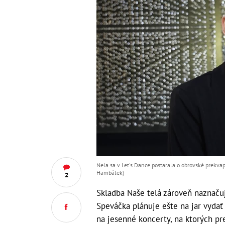
Nela sa v Let's Dance postarala o obrovské prekva
Hambálek)
2
Skladba Naše telá zároveň naznačuj
Speváčka plánuje ešte na jar vydať
na jesenné koncerty, na ktorých pr