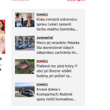
DOMÁCE
Kiska zverejnil srdcervúcu
správu: Lekári zastavili
liečbu malého Dominika,
zostávajú mu posledné
ZAHRANIČNÉ
týždne života
Niečo jej nesedelo: Pekárka
išla skontrolovať stálych
zákazníkov, zachránila im
život
s
DOMÁCE
..
Piatková noc plná hrôzy: V
o
obci pri Brezne vzbĺkli
budovy, pri požiari sa
intoxikovala jedna osoba
DOMÁCE
Krvavá dráma v
Krompachoch: Rodinné
spory riešili hromadnou
bitkou s lopatami a nožom!