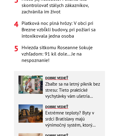
skontrolovať stálych zákazníkov,
zachránila im život
Piatková noc plná hrôzy: V obci pri
Brezne vzbĺkli budovy, pri požiari sa
intoxikovala jedna osoba
Hviezda sitkomu Roseanne šokuje
vzhľadom: 91 kíl dole... Je na
nespoznanie!
DOBRE VEDIEŤ
Zbaľte sa na letný piknik bez
stresu: Tieto praktické
vychytávky vám ušetria
miesto v batohu!
DOBRE VEDIEŤ
Extrémne teploty? Byty v
srdci Bratislavy majú
výnimočný systém, ktorý
ešte aj šetrí náklady
DOBRE VEDIEŤ