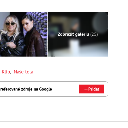
Zobraziť galériu
(25)
,
Klip
,
Naše telá
referované zdroje na Google
Pridať