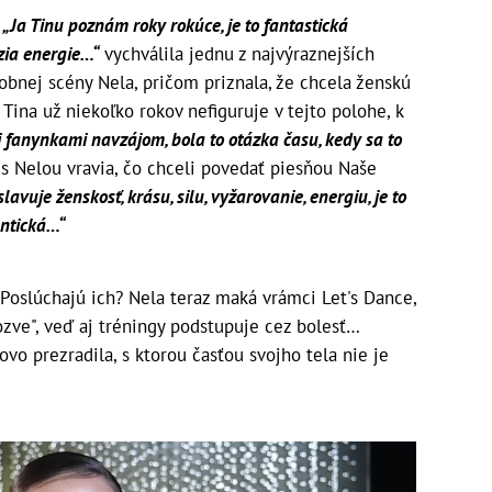
„Ja Tinu poznám roky rokúce, je to fantastická
zia energie…“
vychválila jednu z najvýraznejších
bnej scény Nela, pričom priznala, že chcela ženskú
 Tina už niekoľko rokov nefiguruje v tejto polohe, k
 fanynkami navzájom, bola to otázka času, kedy sa to
 s Nelou vravia, čo chceli povedať piesňou Naše
avuje ženskosť, krásu, silu, vyžarovanie, energiu, je to
entická…“
 Poslúchajú ich? Nela teraz maká vrámci Let's Dance,
"ozve", veď aj tréningy podstupuje cez bolesť…
vo prezradila, s ktorou časťou svojho tela nie je