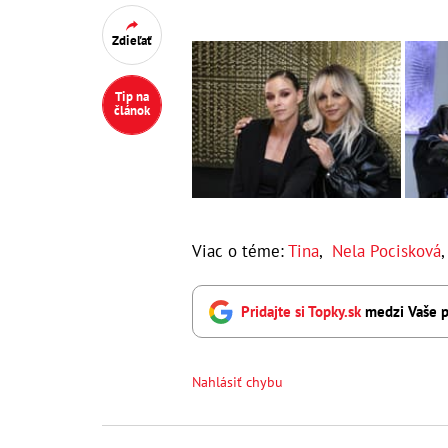
Zdieľať
Tip na
článok
Viac o téme:
Tina
,
Nela Pocisková
Pridajte si Topky.sk
medzi Vaše p
Nahlásiť chybu