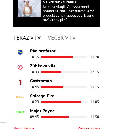
SLOVENSKÉ CELEBRITY
Jasmina Alagič Vrbovská mení
pohľad na krásu bez filtrov: Tento
produkt ženám zabezpečí krásnu
rozžiarenú pleť
TERAZ V TV
VEČER V TV
Pán profesor
10:15
11:20
Zúbková víla
10:00
12:15
Gastromap
10:45
11:15
Chicago Fire
10:20
11:05
Major Payne
09:45
11:50
Navoľ stanice
Celý program