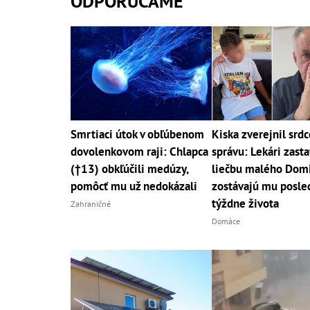
ODPORÚČAME
Smrtiaci útok v obľúbenom
Kiska zverejnil srd
dovolenkovom raji: Chlapca
správu: Lekári zasta
(†13) obkľúčili medúzy,
liečbu malého Domi
pomôcť mu už nedokázali
zostávajú mu posle
týždne života
Zahraničné
Domáce