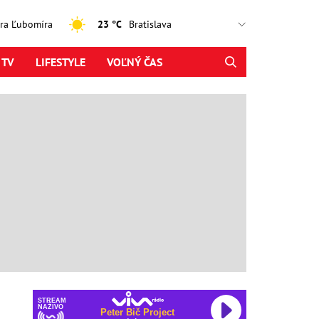
jtra Ľubomíra
23 °C
 TV
LIFESTYLE
VOĽNÝ ČAS
STREAM
NAŽIVO
Peter Bič Project