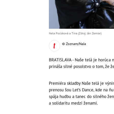
Nela Pocisková a Tina (Zdroj: Ján Zemiar)
© Zoznam/NaJa
BRATISLAVA - Naše telá je horúca n
prináša silné posolstvo o tom, že ž
Premiéra skladby Naše telá je výni
prenosu šou Let’s Dance, kde na ňu
spája hudbu a tanec do silného žen
a solidaritu medzi ženami.