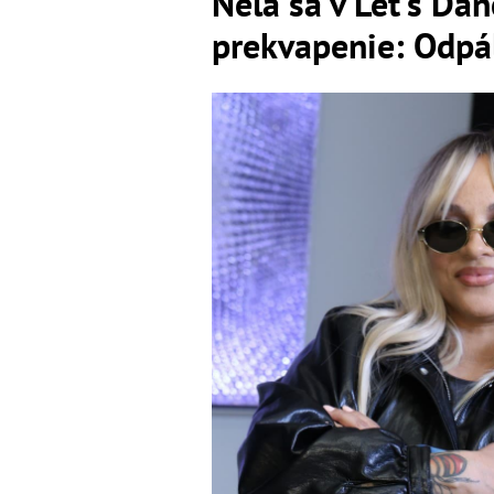
Nela sa v Let's Da
prekvapenie: Odpál