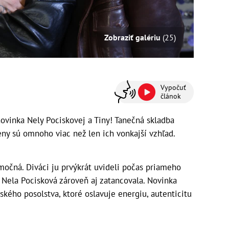
Zobraziť galériu
(25)
Vypočuť
článok
ovinka Nely Pociskovej a Tiny! Tanečná skladba
eny sú omnoho viac než len ich vonkajší vzhľad.
močná. Diváci ju prvýkrát uvideli počas priameho
 Nela Pocisková zároveň aj zatancovala. Novinka
ského posolstva, ktoré oslavuje energiu, autenticitu