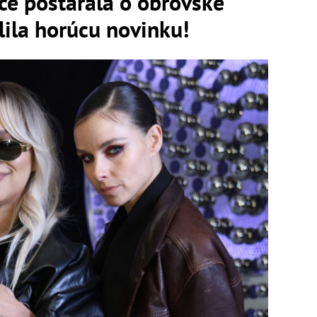
nce postarala o obrovské
ila horúcu novinku!