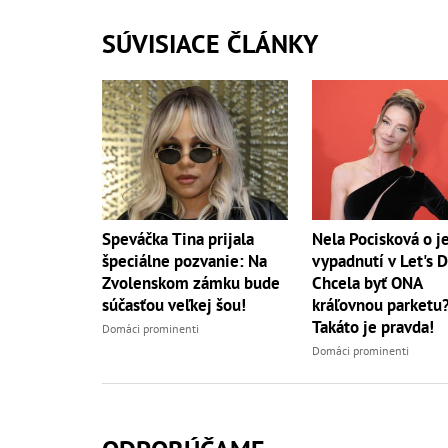
SÚVISIACE ČLÁNKY
Speváčka Tina prijala
Nela Pocisková o je
špeciálne pozvanie: Na
vypadnutí v Let's 
Zvolenskom zámku bude
Chcela byť ONA
súčasťou veľkej šou!
kráľovnou parketu
Takáto je pravda!
Domáci prominenti
Domáci prominenti