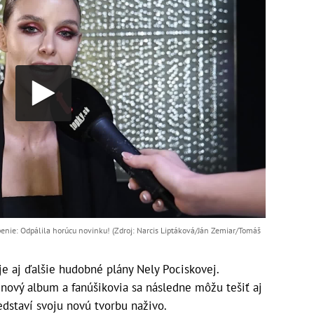
penie: Odpálila horúcu novinku! (Zdroj: Narcis Liptáková/Ján Zemiar/Tomáš
e aj ďalšie hudobné plány Nely Pociskovej.
 nový album a fanúšikovia sa následne môžu tešiť aj
edstaví svoju novú tvorbu naživo.