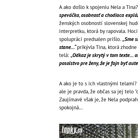
A ako došlo k spojeniu Nela a Tina?
speváčka, osobnosť a chodiaca expló
ženských osobností slovenskej hudo
interpretku, ktorá by rapovala. Hoci
spolupráci predsalen prišlo.
„Sme si
stane…“
prikývla Tina, ktorá zhodne
telá:
„Odkaz je skrytý v tom texte… osl
posolstvo pre ženy, že je fajn byť aut
A ako je to s ich vlastnými telami?
ale je pravda, že občas sa jej telo 
Zaujímavé však je, že Nela podpraho
spokojná…