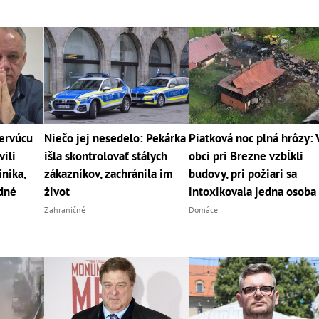
cervúcu
Niečo jej nesedelo: Pekárka
Piatková noc plná hrôzy: 
vili
išla skontrolovať stálych
obci pri Brezne vzbĺkli
nika,
zákazníkov, zachránila im
budovy, pri požiari sa
dné
život
intoxikovala jedna osoba
Zahraničné
Domáce