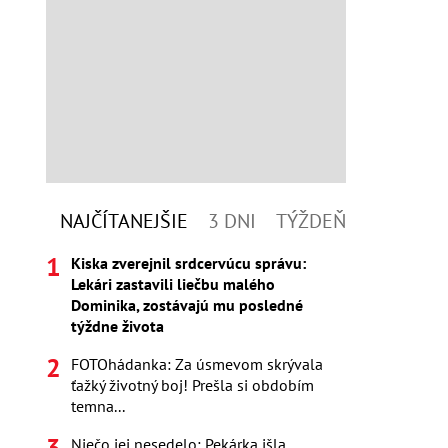
NAJČÍTANEJŠIE
3 DNI
TÝŽDEŇ
Kiska zverejnil srdcervúcu správu:
Lekári zastavili liečbu malého
Dominika, zostávajú mu posledné
týždne života
FOTOhádanka: Za úsmevom skrývala
ťažký životný boj! Prešla si obdobím
temna...
Niečo jej nesedelo: Pekárka išla