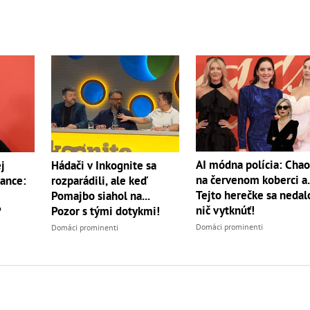
AI módna polícia: Chao
j
Hádači v Inkognite sa
na červenom koberci a.
Dance:
rozparádili, ale keď
Tejto herečke sa nedal
Pomajbo siahol na...
nič vytknúť!
?
Pozor s tými dotykmi!
Domáci prominenti
Domáci prominenti