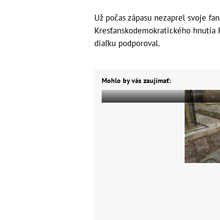
Už počas zápasu nezaprel svoje fa
Kresťanskodemokratického hnutia P
diaľku podporoval.
Mohlo by vás zaujímať: