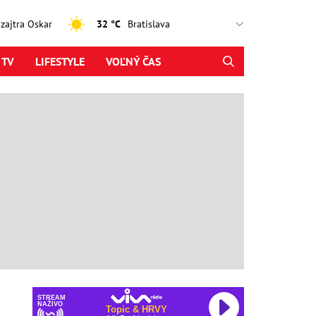
, zajtra Oskar
32 °C
 TV
LIFESTYLE
VOĽNÝ ČAS
STREAM
NAŽIVO
Topic & HRVY