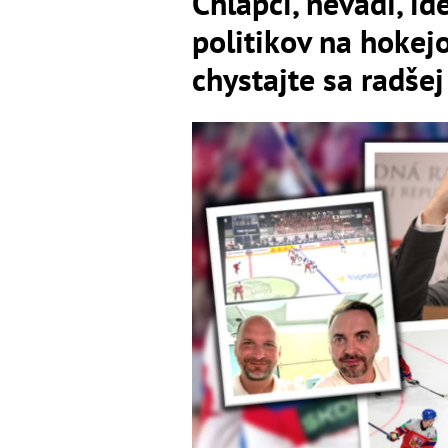
Chlapci, nevadí, i
politikov na hokej
chystajte sa radše