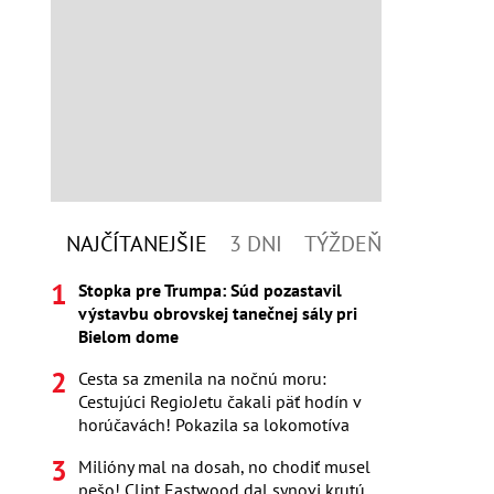
NAJČÍTANEJŠIE
3 DNI
TÝŽDEŇ
Stopka pre Trumpa: Súd pozastavil
výstavbu obrovskej tanečnej sály pri
Bielom dome
Cesta sa zmenila na nočnú moru:
Cestujúci RegioJetu čakali päť hodín v
horúčavách! Pokazila sa lokomotíva
Milióny mal na dosah, no chodiť musel
pešo! Clint Eastwood dal synovi krutú