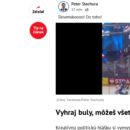
Zdieľať
Tip na
článok
(Zdroj: Facebook/Peter Stachura)
Vyhraj buly, môžeš vše
Kreatívnu politickú hlášku si vymy