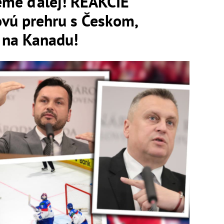
deme ďalej! REAKCIE
ovú prehru s Českom,
j na Kanadu!