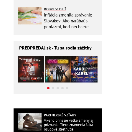
pracovisko
DOBRE VEDIEŤ
Inflácia zmenila správanie
Slovákov: Ako narábať s
peniazmi, keď nechcete
zbytočne riskovať?
PREDPREDAJ
.sk - Tu sa rodia zážitky
PARTNERSKÉ VZŤAHY
Víkend prinesie veľké zmeny aj
priznania: Tieto znamenia čaká
osudové stretnutie