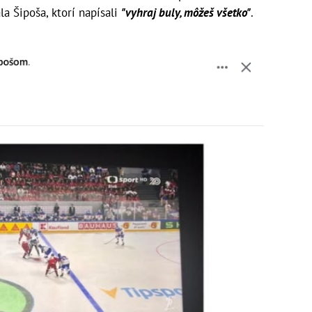
a Šipoša, ktorí napísali
"vyhraj buly, môžeš všetko"
.