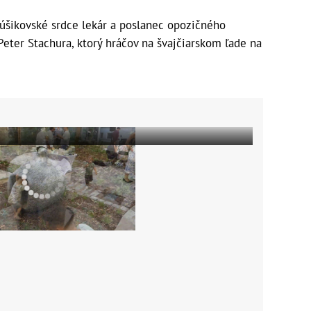
núšikovské srdce lekár a poslanec opozičného
eter Stachura, ktorý hráčov na švajčiarskom ľade na