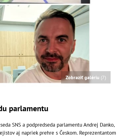
Zobraziť galériu
(7)
du parlamentu
redseda SNS a podpredseda parlamentu Andrej Danko,
kejistov aj napriek prehre s Českom. Reprezentantom