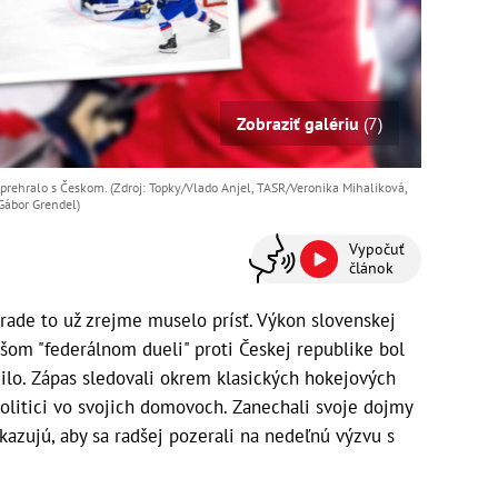
Zobraziť galériu
(7)
prehralo s Českom. (Zdroj: Topky/Vlado Anjel, TASR/Veronika Mihaliková,
Gábor Grendel)
Vypočuť
článok
rade to už zrejme muselo prísť. Výkon slovenskej
šom "federálnom dueli" proti Českej republike bol
ilo. Zápas sledovali okrem klasických hokejových
politici vo svojich domovoch. Zanechali svoje dojmy
azujú, aby sa radšej pozerali na nedeľnú výzvu s