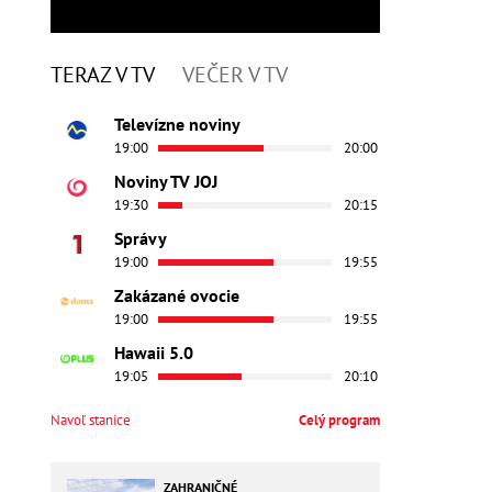
TERAZ V TV
VEČER V TV
Televízne noviny
19:00
20:00
Noviny TV JOJ
19:30
20:15
Správy
19:00
19:55
Zakázané ovocie
19:00
19:55
Hawaii 5.0
19:05
20:10
Navoľ stanice
Celý program
ZAHRANIČNÉ