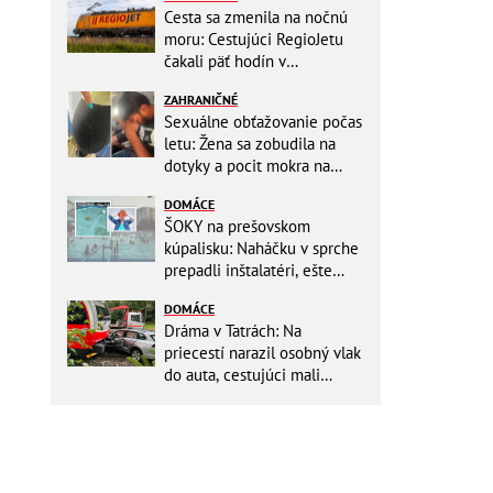
Cesta sa zmenila na nočnú
moru: Cestujúci RegioJetu
čakali päť hodín v
horúčavách! Pokazila sa
ZAHRANIČNÉ
lokomotíva
Sexuálne obťažovanie počas
letu: Žena sa zobudila na
dotyky a pocit mokra na
šatách! Mladý Pakistanec sa
DOMÁCE
priznal
ŠOKY na prešovskom
kúpalisku: Naháčku v sprche
prepadli inštalatéri, ešte
väčšia hrôza číhala v
DOMÁCE
BAZÉNE
Dráma v Tatrách: Na
priecestí narazil osobný vlak
do auta, cestujúci mali
obrovské šťastie