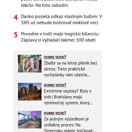
lekciu: Na toto zabudni
Danko posiela odkaz vlastným ľuďom: V
SNS už nebude tolerovať niektoré veci
Povodne v Indii majú tragickú bilanciu:
Záplavy si vyžiadali takmer 100 obetí
DOBRE VEDIEŤ
Zbaľte sa na letný piknik bez
stresu: Tieto praktické
vychytávky vám ušetria
miesto v batohu!
DOBRE VEDIEŤ
Extrémne teploty? Byty v
srdci Bratislavy majú
výnimočný systém, ktorý
ešte aj šetrí náklady
DOBRE VEDIEŤ
Za jedným výsledkom je
unikátny proces: Na
Slovensku máme špičkové