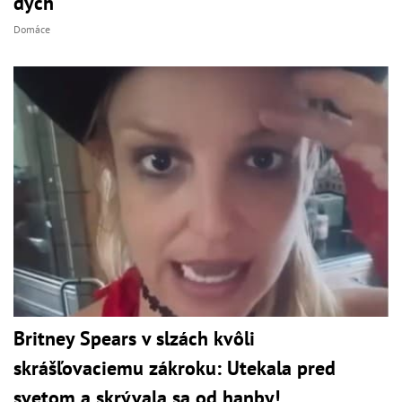
dych
Domáce
Britney Spears v slzách kvôli
skrášľovaciemu zákroku: Utekala pred
svetom a skrývala sa od hanby!