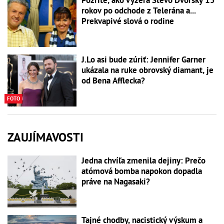
Pozrite, ako vyzerá Števo Dvorský 15
rokov po odchode z Telerána a...
Prekvapivé slová o rodine
J.Lo asi bude zúriť: Jennifer Garner
ukázala na ruke obrovský diamant, je
od Bena Afflecka?
FOTO
ZAUJÍMAVOSTI
Jedna chvíľa zmenila dejiny: Prečo
atómová bomba napokon dopadla
práve na Nagasaki?
Tajné chodby, nacistický výskum a