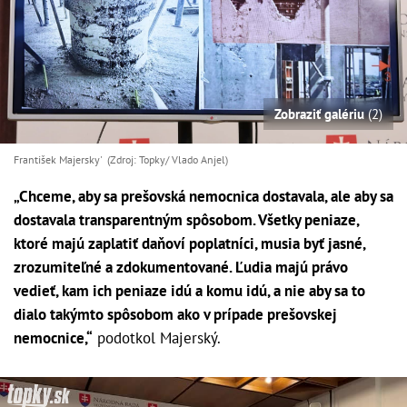
Zobraziť galériu
(2)
František Majersky' (Zdroj: Topky/ Vlado Anjel)
„Chceme, aby sa prešovská nemocnica dostavala, ale aby sa
dostavala transparentným spôsobom. Všetky peniaze,
ktoré majú zaplatiť daňoví poplatníci, musia byť jasné,
zrozumiteľné a zdokumentované. Ľudia majú právo
vedieť, kam ich peniaze idú a komu idú, a nie aby sa to
dialo takýmto spôsobom ako v prípade prešovskej
nemocnice,“
podotkol Majerský.