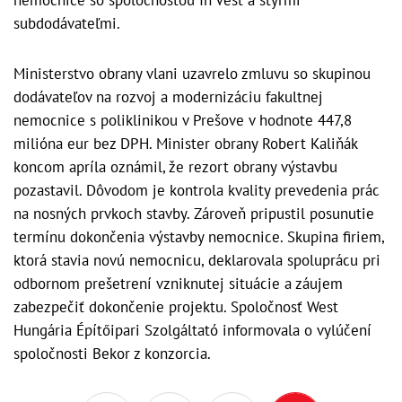
nemocnice so spoločnosťou In Vest a štyrmi
subdodávateľmi.
Ministerstvo obrany vlani uzavrelo zmluvu so skupinou
dodávateľov na rozvoj a modernizáciu fakultnej
nemocnice s poliklinikou v Prešove v hodnote 447,8
milióna eur bez DPH. Minister obrany Robert Kaliňák
koncom apríla oznámil, že rezort obrany výstavbu
pozastavil. Dôvodom je kontrola kvality prevedenia prác
na nosných prvkoch stavby. Zároveň pripustil posunutie
termínu dokončenia výstavby nemocnice. Skupina firiem,
ktorá stavia novú nemocnicu, deklarovala spoluprácu pri
odbornom prešetrení vzniknutej situácie a záujem
zabezpečiť dokončenie projektu. Spoločnosť West
Hungária Építőipari Szolgáltató informovala o vylúčení
spoločnosti Bekor z konzorcia.