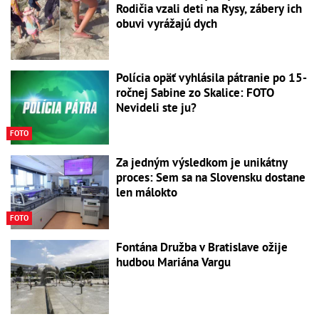
Rodičia vzali deti na Rysy, zábery ich
obuvi vyrážajú dych
Polícia opäť vyhlásila pátranie po 15-
ročnej Sabine zo Skalice: FOTO
Nevideli ste ju?
FOTO
Za jedným výsledkom je unikátny
proces: Sem sa na Slovensku dostane
len málokto
FOTO
Fontána Družba v Bratislave ožije
hudbou Mariána Vargu