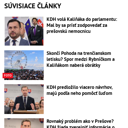
SÚVISIACE ČLÁNKY
KDH volá Kaliňáka do parlamentu:
Mal by sa prísť zodpovedať za
prešovskú nemocnicu
Skončí Pohoda na trenčianskom
letisku? Spor medzi Rybníčkom a
Kaliňákom naberá obrátky
FOTO
KDH predložilo viacero návrhov,
majú podľa neho pomôcť ľuďom
Rovnaký problém ako v Prešove?
KDH žiada zverejniť informácie o