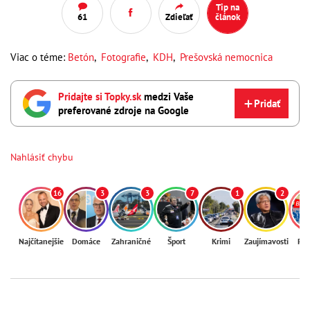
Tip na
61
Zdieľať
článok
Viac o téme:
Betón
,
Fotografie
,
KDH
,
Prešovská nemocnica
Pridajte si Topky.sk
medzi Vaše
Pridať
preferované zdroje na Google
Nahlásiť chybu
16
3
3
7
1
2
Najčítanejšie
Domáce
Zahraničné
Šport
Krimi
Zaujímavosti
Reg