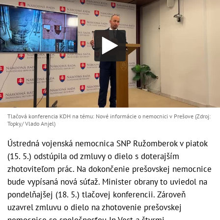
Tlačová konferencia KDH na tému: Nové informácie o nemocnici v Prešove (Zdroj:
Topky/ Vlado Anjel)
Ústredná vojenská nemocnica SNP Ružomberok v piatok
(15. 5.) odstúpila od zmluvy o dielo s doterajším
zhotoviteľom prác. Na dokončenie prešovskej nemocnice
bude vypísaná nová súťaž. Minister obrany to uviedol na
pondelňajšej (18. 5.) tlačovej konferencii. Zároveň
uzavrel zmluvu o dielo na zhotovenie prešovskej