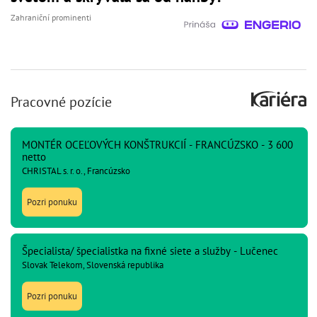
Zahraniční prominenti
Pracovné pozície
MONTÉR OCEĽOVÝCH KONŠTRUKCIÍ - FRANCÚZSKO - 3 600
netto
CHRISTAL s. r. o., Francúzsko
Pozri ponuku
Špecialista/ špecialistka na fixné siete a služby - Lučenec
Slovak Telekom, Slovenská republika
Pozri ponuku