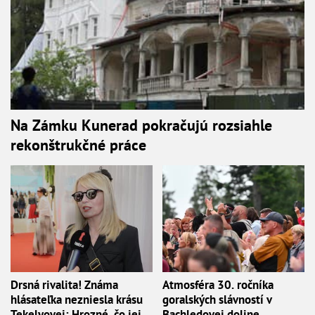
Na Zámku Kunerad pokračujú rozsiahle
rekonštrukčné práce
Drsná rivalita! Známa
Atmosféra 30. ročníka
hlásateľka nezniesla krásu
goralských slávností v
Tekelyovej: Hrozné, čo jej
Bachledovej doline