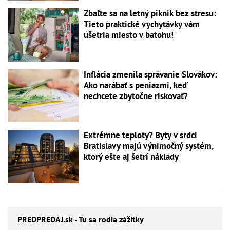
Zbaľte sa na letný piknik bez stresu:
Tieto praktické vychytávky vám
ušetria miesto v batohu!
Inflácia zmenila správanie Slovákov:
Ako narábať s peniazmi, keď
nechcete zbytočne riskovať?
Extrémne teploty? Byty v srdci
Bratislavy majú výnimočný systém,
ktorý ešte aj šetrí náklady
PREDPREDAJ
.sk - Tu sa rodia zážitky