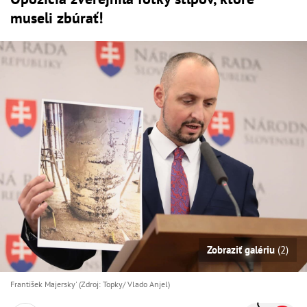
museli zbúrať!
Zobraziť galériu
(2)
František Majersky' (Zdroj: Topky/ Vlado Anjel)