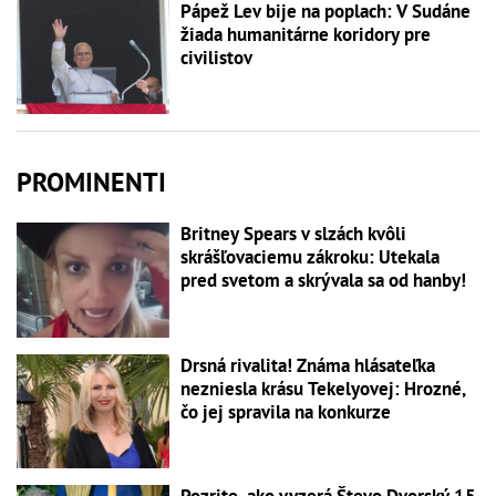
Pápež Lev bije na poplach: V Sudáne
žiada humanitárne koridory pre
civilistov
PROMINENTI
Britney Spears v slzách kvôli
skrášľovaciemu zákroku: Utekala
pred svetom a skrývala sa od hanby!
Drsná rivalita! Známa hlásateľka
nezniesla krásu Tekelyovej: Hrozné,
čo jej spravila na konkurze