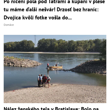
Po ničení pola pod Tatrami a kúpaní v plese
tu máme ďalší nešvár! Drzosť bez hraníc:
Dvojica kvôli fotke vošla do...
Domáce
Nález ženského tela v Bratislave: Bolo na