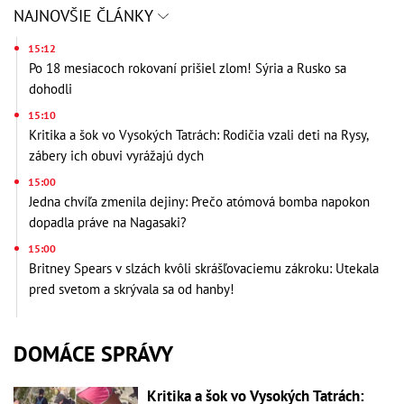
NAJNOVŠIE ČLÁNKY
15:12
Po 18 mesiacoch rokovaní prišiel zlom! Sýria a Rusko sa
dohodli
15:10
Kritika a šok vo Vysokých Tatrách: Rodičia vzali deti na Rysy,
zábery ich obuvi vyrážajú dych
15:00
Jedna chvíľa zmenila dejiny: Prečo atómová bomba napokon
dopadla práve na Nagasaki?
15:00
Britney Spears v slzách kvôli skrášľovaciemu zákroku: Utekala
pred svetom a skrývala sa od hanby!
DOMÁCE SPRÁVY
Kritika a šok vo Vysokých Tatrách: