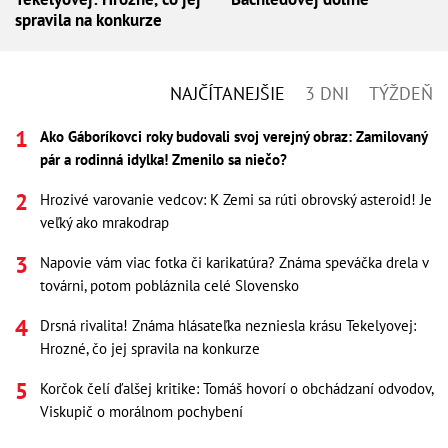
spravila na konkurze
NAJČÍTANEJŠIE
3 DNI
TÝŽDEŇ
Ako Gáboríkovci roky budovali svoj verejný obraz: Zamilovaný
pár a rodinná idylka! Zmenilo sa niečo?
Hrozivé varovanie vedcov: K Zemi sa rúti obrovský asteroid! Je
veľký ako mrakodrap
Napovie vám viac fotka či karikatúra? Známa speváčka drela v
továrni, potom pobláznila celé Slovensko
Drsná rivalita! Známa hlásateľka nezniesla krásu Tekelyovej:
Hrozné, čo jej spravila na konkurze
Korčok čelí ďalšej kritike: Tomáš hovorí o obchádzaní odvodov,
Viskupič o morálnom pochybení