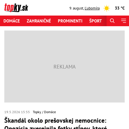
33 °C
9. august
,
Ľubomíra
DOMÁCE
ZAHRANIČNÉ
PROMINENTI
ŠPORT
ZAUJÍMAV
19.5.2026 15:55
Topky
Domáce
Škandál okolo prešovskej nemocnice:
Opozícia zverejnila fotky stĺpov, ktoré