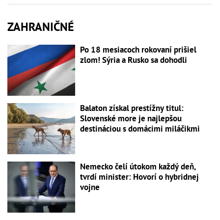
ZAHRANIČNÉ
Po 18 mesiacoch rokovaní prišiel
zlom! Sýria a Rusko sa dohodli
Balaton získal prestížny titul:
Slovenské more je najlepšou
destináciou s domácimi miláčikmi
Nemecko čelí útokom každý deň,
tvrdí minister: Hovorí o hybridnej
vojne