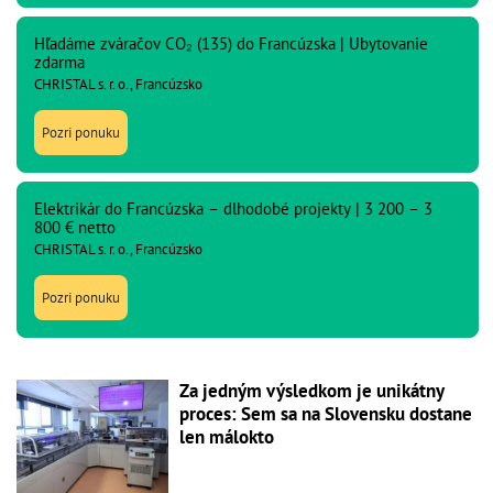
Hľadáme zváračov CO₂ (135) do Francúzska | Ubytovanie
zdarma
CHRISTAL s. r. o., Francúzsko
Pozri ponuku
Elektrikár do Francúzska – dlhodobé projekty | 3 200 – 3
800 € netto
CHRISTAL s. r. o., Francúzsko
Pozri ponuku
Za jedným výsledkom je unikátny
proces: Sem sa na Slovensku dostane
len málokto