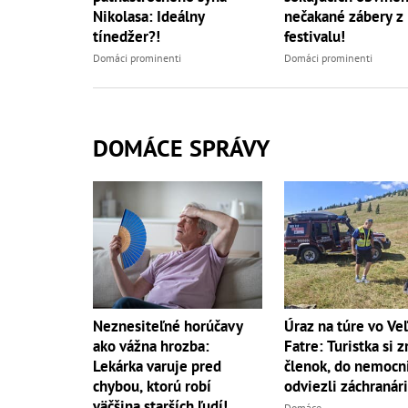
Nikolasa: Ideálny
nečakané zábery z
tínedžer?!
festivalu!
Domáci prominenti
Domáci prominenti
DOMÁCE SPRÁVY
Neznesiteľné horúčavy
Úraz na túre vo Ve
ako vážna hrozba:
Fatre: Turistka si z
Lekárka varuje pred
členok, do nemocni
chybou, ktorú robí
odviezli záchranári
väčšina starších ľudí!
Domáce