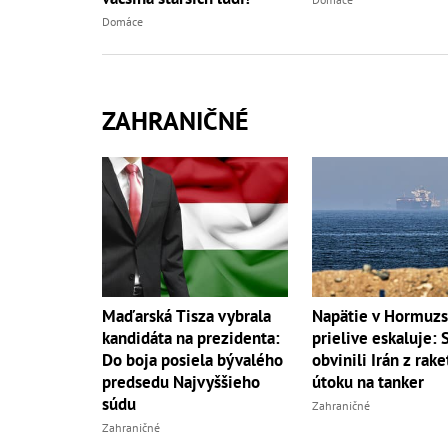
Domáce
ZAHRANIČNÉ
Maďarská Tisza vybrala
Napätie v Hormuz
kandidáta na prezidenta:
prielive eskaluje: 
Do boja posiela bývalého
obvinili Irán z rak
predsedu Najvyššieho
útoku na tanker
súdu
Zahraničné
Zahraničné