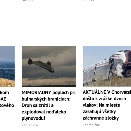
AKTUÁLNE V Chorváts
skom
MIMORIADNY poplach pri
došlo k zrážke dvoch
SAE
bulharských hraniciach:
vlakov: Na mieste
etového
Dron sa zrútil a
zasahujú všetky
explodoval neďaleko
záchranné zložky
plynovodu!
Zahraničné
Zahraničné