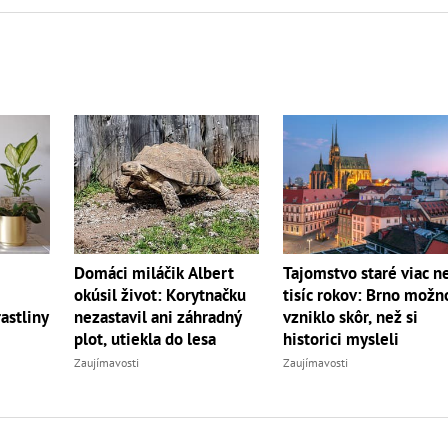
Domáci miláčik Albert
Tajomstvo staré viac n
okúsil život: Korytnačku
tisíc rokov: Brno možn
nezastavil ani záhradný
astliny
vzniklo skôr, než si
plot, utiekla do lesa
historici mysleli
Zaujímavosti
Zaujímavosti