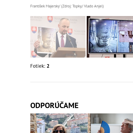
František Majersky' (Zdroj: Topky/ Vlado Anjel)
Fotiek:
2
ODPORÚČAME