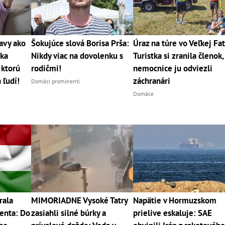
avy ako
Šokujúce slová Borisa Prša:
Úraz na túre vo Veľkej Fat
rka
Nikdy viac na dovolenku s
Turistka si zranila členok,
 ktorú
rodičmi!
nemocnice ju odviezli
 ľudí!
záchranári
Domáci prominenti
Domáce
rala
MIMORIADNE Vysoké Tatry
Napätie v Hormuzskom
enta: Do
zasiahli silné búrky a
prielive eskaluje: SAE