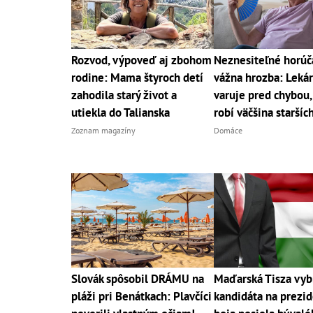
Rozvod, výpoveď aj zbohom
Neznesiteľné horúč
rodine: Mama štyroch detí
vážna hrozba: Leká
zahodila starý život a
varuje pred chybou,
utiekla do Talianska
robí väčšina starších
Zoznam magazíny
Domáce
Slovák spôsobil DRÁMU na
Maďarská Tisza vyb
pláži pri Benátkach: Plavčíci
kandidáta na prezid