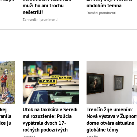
muži ho ani trochu
obdobím temna...
nešetrili!
Domáci prominenti
Zahraniční prominenti
ľkej
Trenčín žije umením:
Útok na taxikára v Seredi
ranila
Nová výstava v Župno
má rozuzlenie: Polícia
ce ju
dome otvára aktuálne
vypátrala dvoch 17-
globálne témy
ročných podozrivých
Trenčín
Domáce