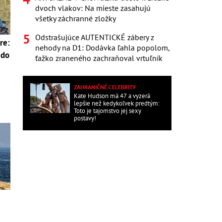
dvoch vlakov: Na mieste zasahujú
všetky záchranné zložky
Odstrašujúce AUTENTICKÉ zábery z
re:
nehody na D1: Dodávka ľahla popolom,
 do
ťažko zraneného zachraňoval vrtuľník
ZAHRANIČNÉ CELEBRITY
Kate Hudson má 47 a vyzerá
lepšie než kedykoľvek predtým:
Toto je tajomstvo jej sexy
postavy!