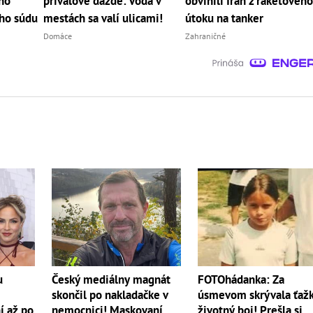
ho
prívalové dažde: Voda v
obvinili Irán z raketovéh
ho súdu
mestách sa valí ulicami!
útoku na tanker
Domáce
Zahraničné
Český mediálny magnát
u
FOTOhádanka: Za
skončil po nakladačke v
úsmevom skrývala ťaž
nemocnici! Maskovaní
í až po
životný boj! Prešla si