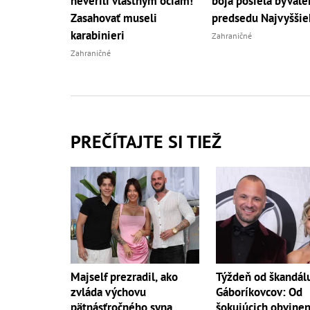
neverili vlastným očiam!
boja posiela bývalé
Zasahovať museli
predsedu Najvyššie
karabinieri
Zahraničné
Zahraničné
PREČÍTAJTE SI TIEŽ
Majself prezradil, ako
Týždeň od škandál
zvláda výchovu
Gáboríkovcov: Od
pätnásťročného syna
šokujúcich obvinen