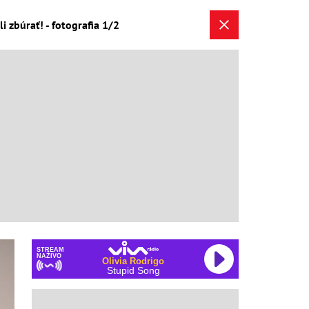
i zbúrať! - fotografia 1/2
STREAM
NAŽIVO
Olivia Rodrigo
Stupid Song