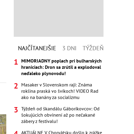
NAJČÍTANEJŠIE
3 DNI
TÝŽDEŇ
MIMORIADNY poplach pri bulharských
hraniciach: Dron sa zrútil a explodoval
neďaleko plynovodu!
Masaker v Slovenskom raji: Známa
roklina praská vo švíkoch! VIDEO Rad
ako na banány za socializmu
Týždeň od škandálu Gáboríkovcov: Od
šokujúcich obvinení až po nečakané
zábery z festivalu!
AKTUÁLNE V Chorvátsku došlo k zrážke