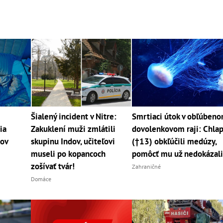
Šialený incident v Nitre:
Smrtiaci útok v obľúben
ia
Zakuklení muži zmlátili
dovolenkovom raji: Chla
kov
skupinu Indov, učiteľovi
(†13) obkľúčili medúzy,
museli po kopancoch
pomôcť mu už nedokázal
zošívať tvár!
Zahraničné
Domáce