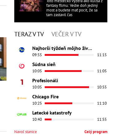
Toto mestečko vyzerá ako kulisa z
fantasy filmu: Vedie doň jediný
most a budete mať pocit, že sa
tam zastavil čas
TERAZ V TV
VEČER V TV
Najhorší týždeň môjho života
09:55
11:15
Súdna sieň
10:05
11:05
Profesionáli
10:05
10:55
Chicago Fire
10:25
11:10
Letecké katastrofy
10:40
11:55
Navoľ stanice
Celý program