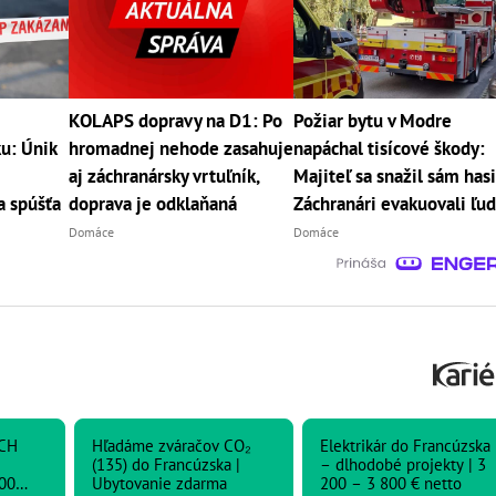
KOLAPS dopravy na D1: Po
Požiar bytu v Modre
u: Únik
hromadnej nehode zasahuje
napáchal tisícové škody:
aj záchranársky vrtuľník,
Majiteľ sa snažil sám hasi
 spúšťa
doprava je odklaňaná
Záchranári evakuovali ľud
Domáce
Domáce
CH
Hľadáme zváračov CO₂
Elektrikár do Francúzska
(135) do Francúzska |
– dlhodobé projekty | 3
00
Ubytovanie zdarma
200 – 3 800 € netto