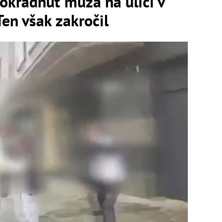
okradnúť muža na ulici v
Ten však zakročil