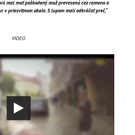
ktorú mal mať poškodený muž prevesenú cez rameno a
r v priesvitnom obale. S lupom mali odkráčať preč,“
VIDEO