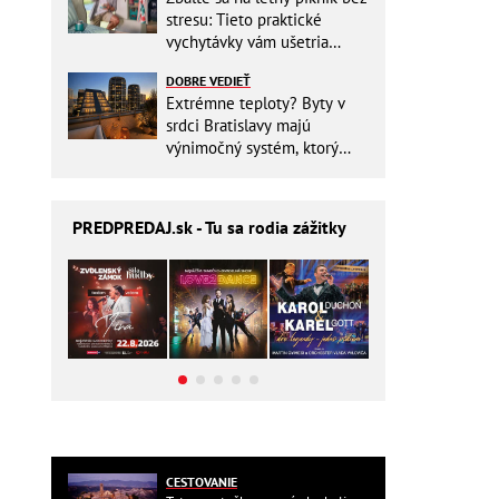
stresu: Tieto praktické
vychytávky vám ušetria
miesto v batohu!
DOBRE VEDIEŤ
Extrémne teploty? Byty v
srdci Bratislavy majú
výnimočný systém, ktorý
ešte aj šetrí náklady
PREDPREDAJ
.sk - Tu sa rodia zážitky
CESTOVANIE