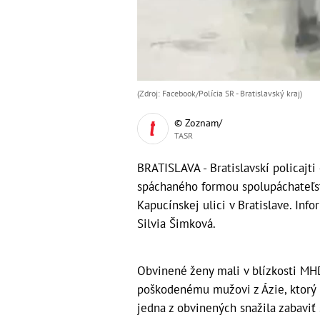
(Zdroj: Facebook/Polícia SR - Bratislavský kraj )
© Zoznam/
TASR
BRATISLAVA - Bratislavskí policajti
spáchaného formou spolupáchateľstv
Kapucínskej ulici v Bratislave. Inf
Silvia Šimková.
Obvinené ženy mali v blízkosti MH
poškodenému mužovi z Ázie, ktorý 
jedna z obvinených snažila zabaviť 