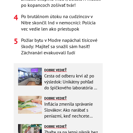
po kopancoch zošívať tvár!
Po brutálnom útoku na cudzincov v
Nitre skončil Ind v nemocnici: Polícia
vec vedie len ako priestupok
Požiar bytu v Modre napáchal tisícové
škody: Majiteľ sa snažil sám hasiť!
Záchranári evakuovali ľudí
DOBRE VEDIEŤ
Cesta od odberu krvi až po
výsledok: Unikátny pohľad
do špičkového laboratória na
Slovensku
DOBRE VEDIEŤ
Inflácia zmenila správanie
Slovákov: Ako narábať s
peniazmi, keď nechcete
zbytočne riskovať?
DOBRE VEDIEŤ
Zbaľte sa na letný piknik bez