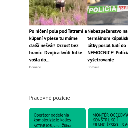
Po ničení pola pod Tatrami a
Nebezpečenstvo na
kúpaní v plese tu máme
termálnom kúpalisk
ďalší nešvár! Drzosť bez
látky poslal ľudí do
hraníc: Dvojica kvôli fotke
NEMOCNICE! Polícia
vošla do...
vyšetrovanie
Domáce
Domáce
Pracovné pozície
Operátor oddelenia
MONTÉR OCEĽOVÝ
kompletizácie kolies
KONŠTRUKCIÍ -
FRANCÚZSKO - 3 6
ACTIVE JOB, s.r.o., Žilina