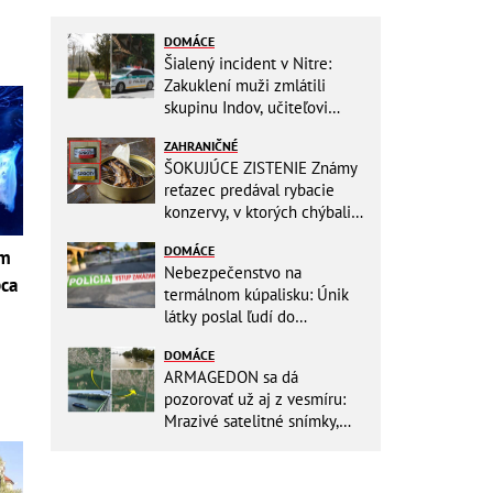
DOMÁCE
Šialený incident v Nitre:
Zakuklení muži zmlátili
skupinu Indov, učiteľovi
museli po kopancoch zošívať
ZAHRANIČNÉ
tvár!
ŠOKUJÚCE ZISTENIE Známy
reťazec predával rybacie
konzervy, v ktorých chýbali
RYBY! Môžete ich mať doma
DOMÁCE
aj vy
om
Nebezpečenstvo na
pca
termálnom kúpalisku: Únik
látky poslal ľudí do
NEMOCNICE! Polícia spúšťa
i
DOMÁCE
vyšetrovanie
ARMAGEDON sa dá
pozorovať už aj z vesmíru:
Mrazivé satelitné snímky,
rozdiel len pár rokov a po
vode ani stopy!