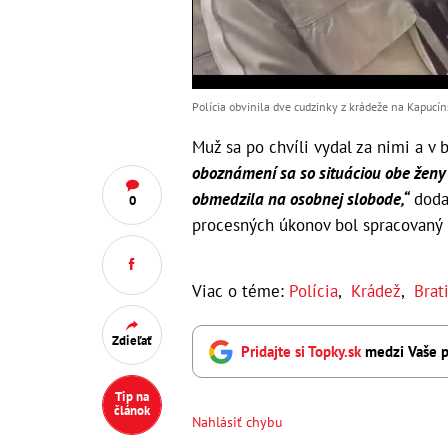
Polícia obvinila dve cudzinky z krádeže na Kapucínsk
Muž sa po chvíli vydal za nimi a v 
oboznámení sa so situáciou obe ženy
obmedzila na osobnej slobode,“
doda
0
procesných úkonov bol spracovaný 
Viac o téme:
Polícia
,
Krádež
,
Brat
Zdieľať
Pridajte si Topky.sk
medzi Vaše p
Tip na
článok
Nahlásiť chybu