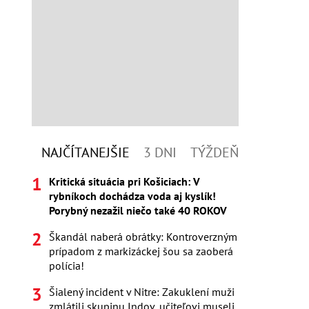
NAJČÍTANEJŠIE
3 DNI
TÝŽDEŇ
Kritická situácia pri Košiciach: V
rybníkoch dochádza voda aj kyslík!
Porybný nezažil niečo také 40 ROKOV
Škandál naberá obrátky: Kontroverzným
prípadom z markizáckej šou sa zaoberá
polícia!
Šialený incident v Nitre: Zakuklení muži
zmlátili skupinu Indov, učiteľovi museli