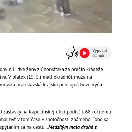
Vypočuť
článok
 obvinili dve ženy z Chorvátska za prečin krádeže
a. V piatok (15. 5.) mali okradnúť muža na
ormovala bratislavská krajská policajná hovorkyňa
D zastávky na Kapucínskej ulici podísť k 68-ročnému
mal byť v tom čase v spoločnosti známeho. Toho sa
spýtaním sa na cestu. „
Medzitým mala druhá z