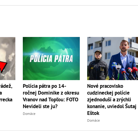
rádež,
Polícia pátra po 14-
Nové pracovisko
a
ročnej Dominike z okresu
cudzineckej polície
vrecka
Vranov nad Topľou: FOTO
zjednoduší a zrýchli
Nevideli ste ju?
konanie, uviedol Šutaj
Eštok
Domáce
Domáce