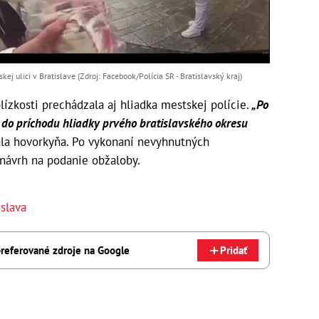
ej ulici v Bratislave (Zdroj: Facebook/Polícia SR - Bratislavský kraj )
blízkosti prechádzala aj hliadka mestskej polície.
„Po
 do príchodu hliadky prvého bratislavského okresu
la hovorkyňa. Po vykonaní nevyhnutných
návrh na podanie obžaloby.
islava
referované zdroje na Google
Pridať