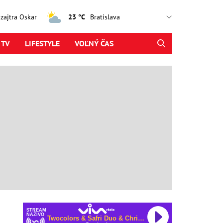
, zajtra Oskar
23 °C
 TV
LIFESTYLE
VOĽNÝ ČAS
STREAM
NAŽIVO
Twocolors & Safri Duo & Chris de Sarandy