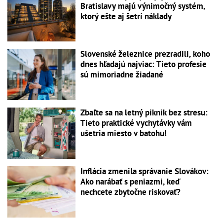
Bratislavy majú výnimočný systém,
ktorý ešte aj šetrí náklady
Slovenské železnice prezradili, koho
dnes hľadajú najviac: Tieto profesie
sú mimoriadne žiadané
Zbaľte sa na letný piknik bez stresu:
Tieto praktické vychytávky vám
ušetria miesto v batohu!
Inflácia zmenila správanie Slovákov:
Ako narábať s peniazmi, keď
nechcete zbytočne riskovať?