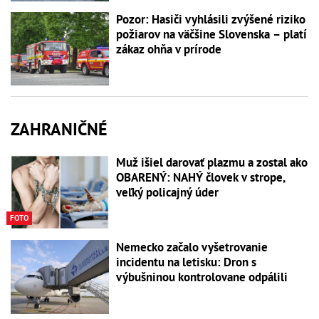
Pozor: Hasiči vyhlásili zvýšené riziko
požiarov na väčšine Slovenska – platí
zákaz ohňa v prírode
ZAHRANIČNÉ
Muž išiel darovať plazmu a zostal ako
OBARENÝ: NAHÝ človek v strope,
veľký policajný úder
FOTO
Nemecko začalo vyšetrovanie
incidentu na letisku: Dron s
výbušninou kontrolovane odpálili