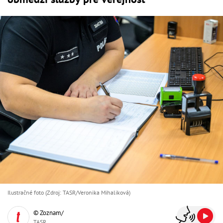
Ilustračné foto (Zdroj: TASR/Veronika Mihaliková)
© Zoznam/
TASR