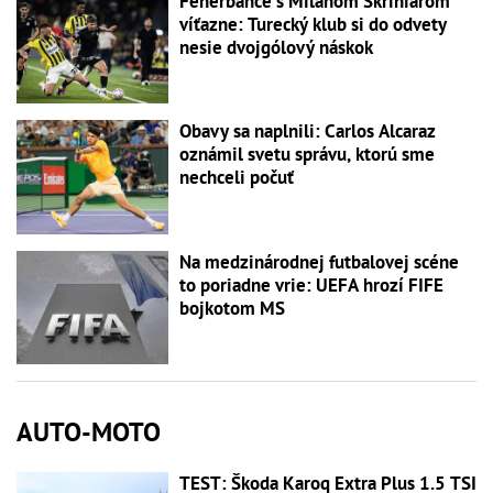
Fenerbahce s Milanom Škriniarom
víťazne: Turecký klub si do odvety
nesie dvojgólový náskok
Obavy sa naplnili: Carlos Alcaraz
oznámil svetu správu, ktorú sme
nechceli počuť
Na medzinárodnej futbalovej scéne
to poriadne vrie: UEFA hrozí FIFE
bojkotom MS
AUTO-MOTO
TEST: Škoda Karoq Extra Plus 1.5 TSI