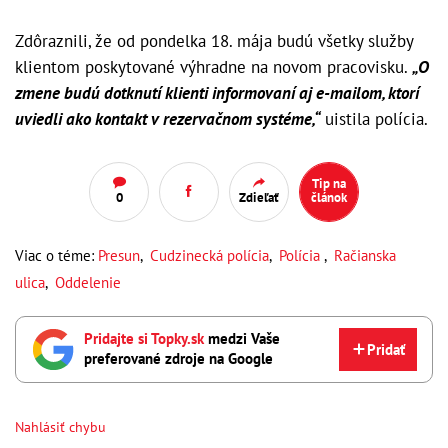
Zdôraznili, že od pondelka 18. mája budú všetky služby
klientom poskytované výhradne na novom pracovisku.
„O
zmene budú dotknutí klienti informovaní aj e-mailom, ktorí
uviedli ako kontakt v rezervačnom systéme,“
uistila polícia.
Tip na
0
Zdieľať
článok
Viac o téme:
Presun
,
Cudzinecká polícia
,
Polícia
,
Račianska
ulica
,
Oddelenie
Pridajte si Topky.sk
medzi Vaše
Pridať
preferované zdroje na Google
Nahlásiť chybu