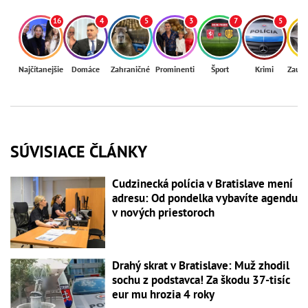
16
4
5
3
7
5
Najčítanejšie
Domáce
Zahraničné
Prominenti
Šport
Krimi
Zaují
SÚVISIACE ČLÁNKY
Cudzinecká polícia v Bratislave mení
adresu: Od pondelka vybavíte agendu
v nových priestoroch
Drahý skrat v Bratislave: Muž zhodil
sochu z podstavca! Za škodu 37-tisíc
eur mu hrozia 4 roky