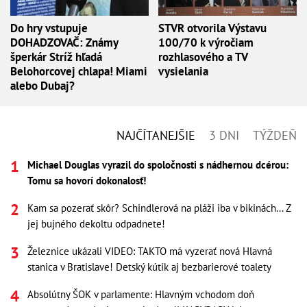
Do hry vstupuje
STVR otvorila Výstavu
DOHADZOVAČ: Známy
100/70 k výročiam
šperkár Stríž hľadá
rozhlasového a TV
Belohorcovej chlapa! Miami
vysielania
alebo Dubaj?
NAJČÍTANEJŠIE
3 DNI
TÝŽDEŇ
Michael Douglas vyrazil do spoločnosti s nádhernou dcérou:
Tomu sa hovorí dokonalosť!
Kam sa pozerať skôr? Schindlerová na pláži iba v bikinách... Z
jej bujného dekoltu odpadnete!
Železnice ukázali VIDEO: TAKTO má vyzerať nová Hlavná
stanica v Bratislave! Detský kútik aj bezbarierové toalety
Absolútny ŠOK v parlamente: Hlavným vchodom doň