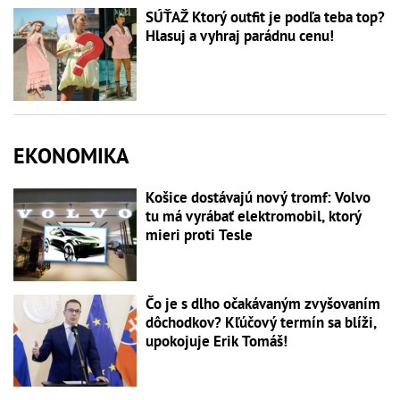
SÚŤAŽ Ktorý outfit je podľa teba top?
Hlasuj a vyhraj parádnu cenu!
EKONOMIKA
Košice dostávajú nový tromf: Volvo
tu má vyrábať elektromobil, ktorý
mieri proti Tesle
Čo je s dlho očakávaným zvyšovaním
dôchodkov? Kľúčový termín sa blíži,
upokojuje Erik Tomáš!