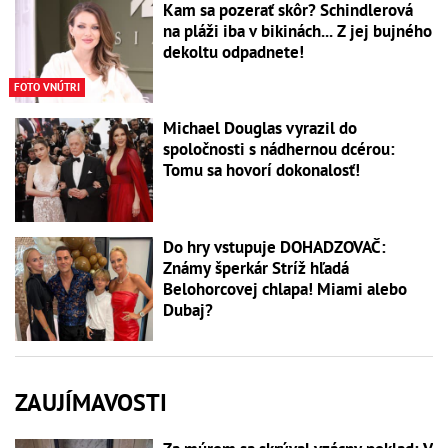
Kam sa pozerať skôr? Schindlerová
na pláži iba v bikinách... Z jej bujného
dekoltu odpadnete!
FOTO VNÚTRI
Michael Douglas vyrazil do
spoločnosti s nádhernou dcérou:
Tomu sa hovorí dokonalosť!
Do hry vstupuje DOHADZOVAČ:
Známy šperkár Stríž hľadá
Belohorcovej chlapa! Miami alebo
Dubaj?
ZAUJÍMAVOSTI