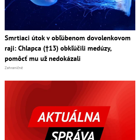
Smrtiaci útok v obľúbenom dovolenkovom
raji: Chlapca (†13) obkľúčili medúzy,
pomôcť mu už nedokázali
Zahraničné