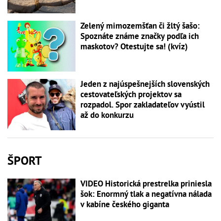
Zelený mimozemšťan či žltý šašo:
Spoznáte známe značky podľa ich
maskotov? Otestujte sa! (kvíz)
Jeden z najúspešnejších slovenských
cestovateľských projektov sa
rozpadol. Spor zakladateľov vyústil
až do konkurzu
ŠPORT
VIDEO Historická prestrelka priniesla
šok: Enormný tlak a negatívna nálada
v kabíne českého giganta