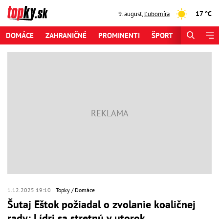
17 °C
9. august
,
Ľubomíra
DOMÁCE
ZAHRANIČNÉ
PROMINENTI
ŠPORT
ZAUJÍMAV
1.12.2025 19:10
Topky
Domáce
Šutaj Eštok požiadal o zvolanie koaličnej
rady: Lídri sa stretnú v utorok