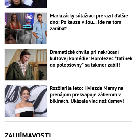
Markizácky súťažiaci prerazil ďalšie
dno: Po kauze v šou... Ide na tom
zarábať!
Dramatické chvíle pri nakrúcaní
kultovej komédie: Horolezec "tatínek
do polepšovny" sa takmer zabil!
Rozžiarila leto: Hviezda Mamy na
prenájom prekvapuje záberom v
bikinách. Ukázala viac než úsmev!
ZAUJÍMAVOSTI