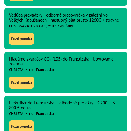
Vedúca prevádzky - odborná pracovníčka v záložni vo
Veľkých Kapušanoch - nástupný plat brutto 1260€ + stravné
POŠTOVÁ ZÁLOŽŇA a.s., Veľké Kapušany
Pozri ponuku
Hľadáme zváračov CO₂ (135) do Francúzska | Ubytovanie
zdarma
CHRISTAL s. r. o., Francúzsko
Pozri ponuku
Elektrikár do Francúzska – dlhodobé projekty | 3 200 – 3
800 € netto
CHRISTAL s. r. o., Francúzsko
Pozri ponuku