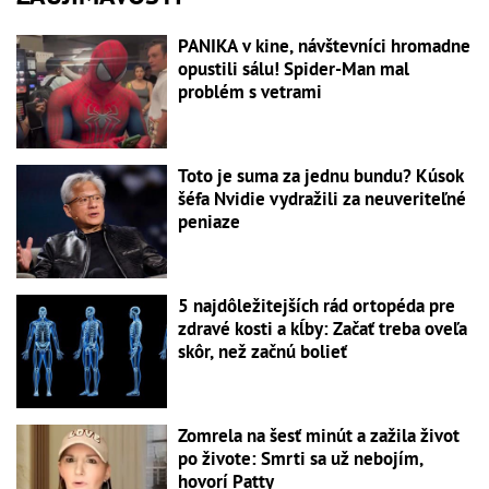
PANIKA v kine, návštevníci hromadne
opustili sálu! Spider-Man mal
problém s vetrami
Toto je suma za jednu bundu? Kúsok
šéfa Nvidie vydražili za neuveriteľné
peniaze
5 najdôležitejších rád ortopéda pre
zdravé kosti a kĺby: Začať treba oveľa
skôr, než začnú bolieť
Zomrela na šesť minút a zažila život
po živote: Smrti sa už nebojím,
hovorí Patty