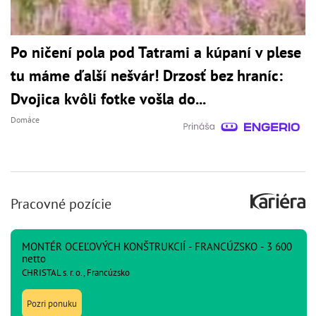
Po ničení pola pod Tatrami a kúpaní v plese
tu máme ďalší nešvár! Drzosť bez hraníc:
Dvojica kvôli fotke vošla do...
Domáce
Pracovné pozície
MONTÉR OCEĽOVÝCH KONŠTRUKCIÍ - FRANCÚZSKO - 3 600
netto
CHRISTAL s. r. o., Francúzsko
Pozri ponuku