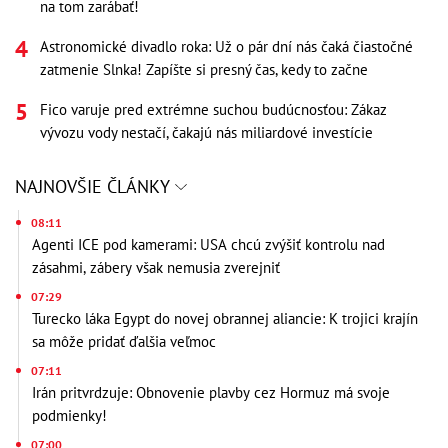
na tom zarábať!
Astronomické divadlo roka: Už o pár dní nás čaká čiastočné
zatmenie Slnka! Zapíšte si presný čas, kedy to začne
Fico varuje pred extrémne suchou budúcnosťou: Zákaz
vývozu vody nestačí, čakajú nás miliardové investície
NAJNOVŠIE ČLÁNKY
08:11
Agenti ICE pod kamerami: USA chcú zvýšiť kontrolu nad
zásahmi, zábery však nemusia zverejniť
07:29
Turecko láka Egypt do novej obrannej aliancie: K trojici krajín
sa môže pridať ďalšia veľmoc
07:11
Irán pritvrdzuje: Obnovenie plavby cez Hormuz má svoje
podmienky!
07:00