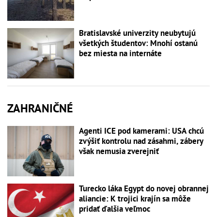
Bratislavské univerzity neubytujú
všetkých študentov: Mnohí ostanú
bez miesta na internáte
ZAHRANIČNÉ
Agenti ICE pod kamerami: USA chcú
zvýšiť kontrolu nad zásahmi, zábery
však nemusia zverejniť
Turecko láka Egypt do novej obrannej
aliancie: K trojici krajín sa môže
pridať ďalšia veľmoc