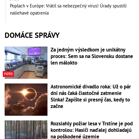
Poplach v Európe: Vrátil sa nebezpečný vírus! Úrady spustili
naliehavé opatrenia
DOMÁCE SPRÁVY
Za jedným výsledkom je unikátny
proces: Sem sa na Slovensku dostane
len málokto
FOTO
Astronomické divadlo roka: Už o pár
dní nás čaká čiastočné zatmenie
Slnka! Zapíšte si presný čas, kedy to
začne
Rozsiahly požiar lesa v Trstíne je pod
kontrolou: Hasiči naďalej dohliadajú
na poškodené územie