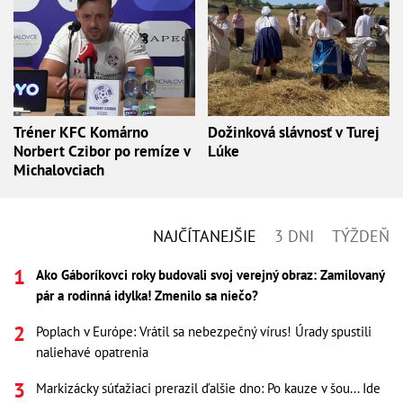
Tréner KFC Komárno
Dožinková slávnosť v Turej
Norbert Czibor po remíze v
Lúke
Michalovciach
NAJČÍTANEJŠIE
3 DNI
TÝŽDEŇ
Ako Gáboríkovci roky budovali svoj verejný obraz: Zamilovaný
pár a rodinná idylka! Zmenilo sa niečo?
Poplach v Európe: Vrátil sa nebezpečný vírus! Úrady spustili
naliehavé opatrenia
Markizácky súťažiaci prerazil ďalšie dno: Po kauze v šou... Ide