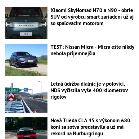
Xiaomi SkyNomad N70 a N90 - obrie
SUV od výrobcu smart zariadení už aj
so spaľovacím motorom
TEST: Nissan Micra - Micra ešte nikdy
nebola príjemnejšia
Letná údržba diaľnic je v polovici,
NDS vyčistila vyše 400 kilometrov
rigolov
Nová Trieda CLA 45 s výkonom 680
koní sa sotva predstavila a už má
rekord na Nurburgringu