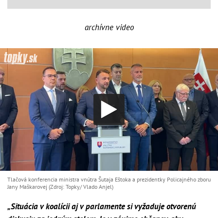
archívne video
Tlačová konferencia ministra vnútra Šutaja Eštoka a prezidentky Policajného zboru
Jany Maškarovej (Zdroj: Topky/ Vlado Anjel)
„Situácia v koalícii aj v parlamente si vyžaduje otvorenú