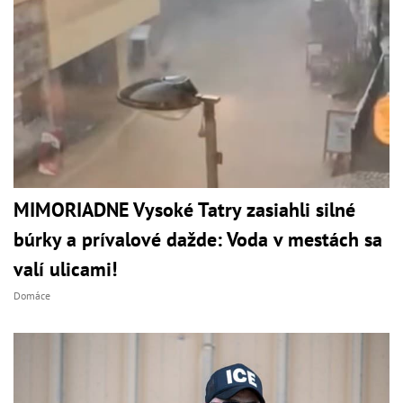
MIMORIADNE Vysoké Tatry zasiahli silné
búrky a prívalové dažde: Voda v mestách sa
valí ulicami!
Domáce