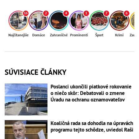
16
2
4
1
7
6
Najčítanejšie
Domáce
Zahraničné
Prominenti
Šport
Krimi
Zaují
SÚVISIACE ČLÁNKY
Poslanci ukončili piatkové rokovanie
o niečo skôr: Debatovali o zmene
Úradu na ochranu oznamovateľov
Koaličná rada sa dohodla na úpravách
programu tejto schôdze, uviedol Raši