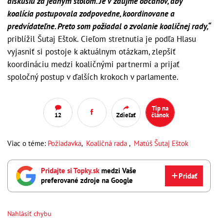
diskusiu za jedným stolom. Je v záujme občanov, aby
koalícia postupovala zodpovedne, koordinovane a
predvídateľne. Preto som požiadal o zvolanie koaličnej rady,“
priblížil Šutaj Eštok. Cieľom stretnutia je podľa Hlasu
vyjasniť si postoje k aktuálnym otázkam, zlepšiť
koordináciu medzi koaličnými partnermi a prijať
spoločný postup v ďalších krokoch v parlamente.
Tip na
12
Zdieľať
článok
Viac o téme:
Požiadavka
,
Koaličná rada
,
Matúš Šutaj Eštok
Pridajte si Topky.sk
medzi Vaše
Pridať
preferované zdroje na Google
Nahlásiť chybu