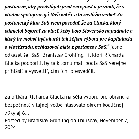
poslancov, aby predstúpili pred verejnosť a priznali, že s
vládou spolupracujú. Vaši voliči si to zaslúžia vedieť. Za
poslanecký klub SaS viem povedať, že za Glücka, ktorý
odmietol bojovať za vlasť, keby bolo Slovensko napadnuté a
ktorý by mohol byť akurát tak šéfom výboru pre kapituláciu
a vlastizradu, nehlasoval nikto z poslancov SaS,“
jasne
odkázal šéf SaS Branislav Gröhling. Tí, ktorí Richarda
Glücka podporili, by sa k tomu mali podľa SaS verejne
prihlásiť a vysvetliť, čím ich presvedčil.
Za bitkára Richarda Glücka na šéfa výboru pre obranu a
bezpečnosť v tajnej voľbe hlasovalo okrem koaličnej
79ky aj 6...
Posted by
Branislav Gröhling
on
Thursday, November 7,
2024