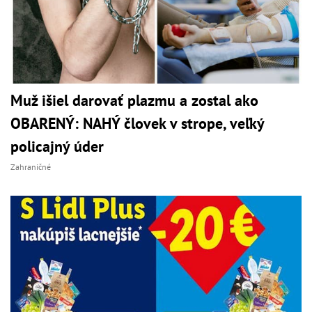
Muž išiel darovať plazmu a zostal ako
OBARENÝ: NAHÝ človek v strope, veľký
policajný úder
Zahraničné