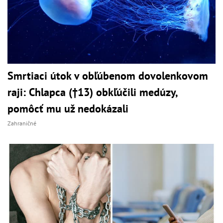
Smrtiaci útok v obľúbenom dovolenkovom
raji: Chlapca (†13) obkľúčili medúzy,
pomôcť mu už nedokázali
Zahraničné