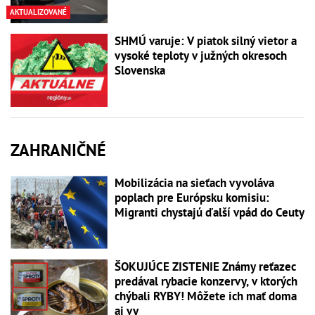
AKTUALIZOVANÉ
SHMÚ varuje: V piatok silný vietor a
vysoké teploty v južných okresoch
Slovenska
ZAHRANIČNÉ
Mobilizácia na sieťach vyvoláva
poplach pre Európsku komisiu:
Migranti chystajú ďalší vpád do Ceuty
ŠOKUJÚCE ZISTENIE Známy reťazec
predával rybacie konzervy, v ktorých
chýbali RYBY! Môžete ich mať doma
aj vy