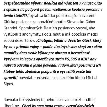
bezpečnostného výboru. Koalícia má však len 79 hlasov. Kto
z opozície ho podporil po tom všetkom, čo koalícia porobila v
tomto štáte???,“
pýtal sa krátko po stredajšom zvolení
Glücka poslanec za opozičné hnutie Slovensko Gábor
Grendel. Spomínaných šiestich poslancov vyzval, aby
vystúpili z anonymity. Podľa hnutia má opozícia medzi
sebou dezertérov.
„Chuligán, bitkár a dezertér Glück, ktorý
by sa v prípade vojny – podľa vlastných slov skryl za sukňu
mamičky dnes vedie Výbor pre obranu a bezpečnosť.
Vyzývam kolegov z opozičných strán PS, SaS a KDH, aby
nabrali odvahu a jasne povedali ľuďom, ktorí poslanci z ich
klubov tohto zbabelca podporili a vysvetlili prečo tak
spravili,“
povedal predseda poslaneckého klubu Michal
Šipoš.
Rovnako tak výsledky tajného hlasovania rozhorčili aj
liberálov.
„Chcel by som touto cestou vyzvať dotyčných