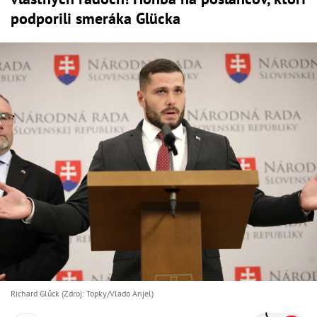
podporili smeráka Glücka
Richard Glűck (Zdroj: Topky/Vlado Anjel)