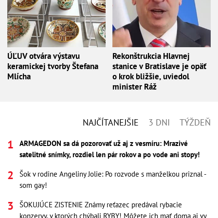
ÚĽUV otvára výstavu
Rekonštrukcia Hlavnej
keramickej tvorby Štefana
stanice v Bratislave je opäť
Mlícha
o krok bližšie, uviedol
minister Ráž
NAJČÍTANEJŠIE
3 DNI
TÝŽDEŇ
ARMAGEDON sa dá pozorovať už aj z vesmíru: Mrazivé
satelitné snímky, rozdiel len pár rokov a po vode ani stopy!
Šok v rodine Angeliny Jolie: Po rozvode s manželkou priznal -
som gay!
ŠOKUJÚCE ZISTENIE Známy reťazec predával rybacie
konzervy, v ktorých chýbali RYBY! Môžete ich mať doma aj vy