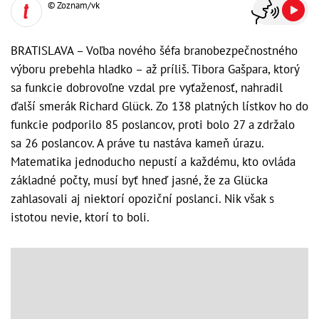
© Zoznam/vk
BRATISLAVA – Voľba nového šéfa branobezpečnostného
výboru prebehla hladko – až príliš. Tibora Gašpara, ktorý
sa funkcie dobrovoľne vzdal pre vyťaženosť, nahradil
ďalší smerák Richard Glück. Zo 138 platných lístkov ho do
funkcie podporilo 85 poslancov, proti bolo 27 a zdržalo
sa 26 poslancov. A práve tu nastáva kameň úrazu.
Matematika jednoducho nepustí a každému, kto ovláda
základné počty, musí byť hneď jasné, že za Glücka
zahlasovali aj niektorí opoziční poslanci. Nik však s
istotou nevie, ktorí to boli.