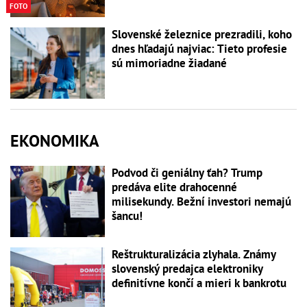
FOTO
Slovenské železnice prezradili, koho
dnes hľadajú najviac: Tieto profesie
sú mimoriadne žiadané
EKONOMIKA
Podvod či geniálny ťah? Trump
predáva elite drahocenné
milisekundy. Bežní investori nemajú
šancu!
Reštrukturalizácia zlyhala. Známy
slovenský predajca elektroniky
definitívne končí a mieri k bankrotu