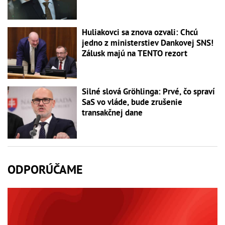
Huliakovci sa znova ozvali: Chcú
jedno z ministerstiev Dankovej SNS!
Zálusk majú na TENTO rezort
Silné slová Gröhlinga: Prvé, čo spraví
SaS vo vláde, bude zrušenie
transakčnej dane
ODPORÚČAME