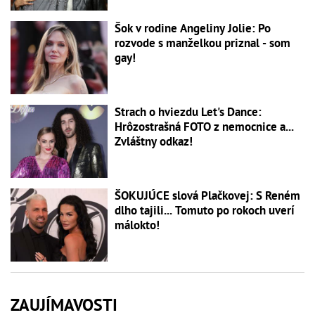
Šok v rodine Angeliny Jolie: Po
rozvode s manželkou priznal - som
gay!
Strach o hviezdu Let's Dance:
Hrôzostrašná FOTO z nemocnice a...
Zvláštny odkaz!
ŠOKUJÚCE slová Plačkovej: S Reném
dlho tajili... Tomuto po rokoch uverí
málokto!
ZAUJÍMAVOSTI