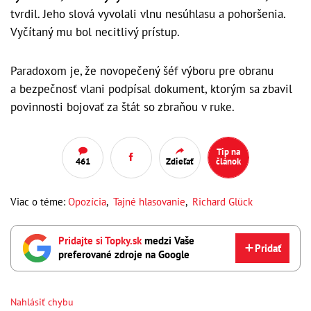
tvrdil. Jeho slová vyvolali vlnu nesúhlasu a pohoršenia.
Vyčítaný mu bol necitlivý prístup.
Paradoxom je, že novopečený šéf výboru pre obranu
a bezpečnosť vlani podpísal dokument, ktorým sa zbavil
povinnosti bojovať za štát so zbraňou v ruke.
Tip na
461
Zdieľať
článok
Viac o téme:
Opozícia
,
Tajné hlasovanie
,
Richard Glück
Pridajte si Topky.sk
medzi Vaše
Pridať
preferované zdroje na Google
Nahlásiť chybu