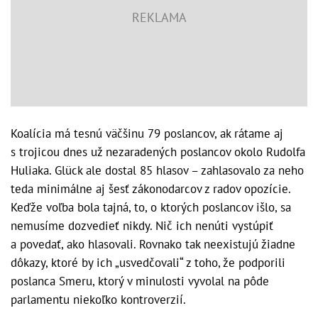
Koalícia má tesnú väčšinu 79 poslancov, ak rátame aj
s trojicou dnes už nezaradených poslancov okolo Rudolfa
Huliaka. Glück ale dostal 85 hlasov – zahlasovalo za neho
teda minimálne aj šesť zákonodarcov z radov opozície.
Keďže voľba bola tajná, to, o ktorých poslancov išlo, sa
nemusíme dozvedieť nikdy. Nič ich nenúti vystúpiť
a povedať, ako hlasovali. Rovnako tak neexistujú žiadne
dôkazy, ktoré by ich „usvedčovali“ z toho, že podporili
poslanca Smeru, ktorý v minulosti vyvolal na pôde
parlamentu niekoľko kontroverzií.