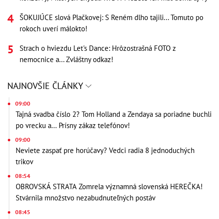
ŠOKUJÚCE slová Plačkovej: S Reném dlho tajili... Tomuto po
rokoch uverí málokto!
Strach o hviezdu Let's Dance: Hrôzostrašná FOTO z
nemocnice a... Zvláštny odkaz!
NAJNOVŠIE ČLÁNKY
09:00
Tajná svadba číslo 2? Tom Holland a Zendaya sa poriadne buchli
po vrecku a... Prísny zákaz telefónov!
09:00
Neviete zaspať pre horúčavy? Vedci radia 8 jednoduchých
trikov
08:54
OBROVSKÁ STRATA Zomrela významná slovenská HEREČKA!
Stvárnila množstvo nezabudnuteľných postáv
08:45