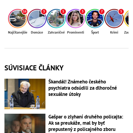
16
3
5
3
7
5
Najčítanejšie
Domáce
Zahraničné
Prominenti
Šport
Krimi
Zaují
SÚVISIACE ČLÁNKY
Škandál! Známeho českého
psychiatra odsúdili za dlhoročné
sexuálne útoky
Gašpar o zlyhaní druhého policajta:
Ak sa preukáže, mal by byť
prepustený z policajného zboru