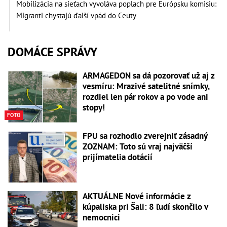
Mobilizácia na sieťach vyvoláva poplach pre Európsku komisiu:
Migranti chystajú ďalší vpád do Ceuty
DOMÁCE SPRÁVY
ARMAGEDON sa dá pozorovať už aj z
vesmíru: Mrazivé satelitné snímky,
rozdiel len pár rokov a po vode ani
stopy!
FOTO
FPU sa rozhodlo zverejniť zásadný
ZOZNAM: Toto sú vraj najväčší
prijímatelia dotácií
AKTUÁLNE Nové informácie z
kúpaliska pri Šali: 8 ľudí skončilo v
nemocnici