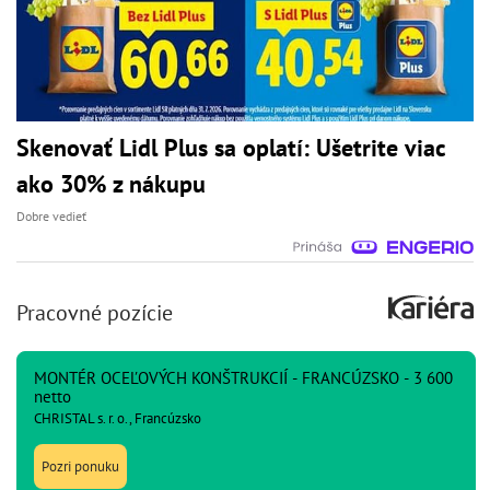
Skenovať Lidl Plus sa oplatí: Ušetrite viac
ako 30% z nákupu
Dobre vedieť
Pracovné pozície
MONTÉR OCEĽOVÝCH KONŠTRUKCIÍ - FRANCÚZSKO - 3 600
netto
CHRISTAL s. r. o., Francúzsko
Pozri ponuku