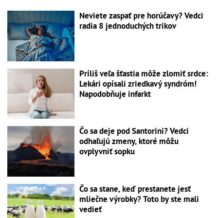
Neviete zaspať pre horúčavy? Vedci
radia 8 jednoduchých trikov
Príliš veľa šťastia môže zlomiť srdce:
Lekári opísali zriedkavý syndróm!
Napodobňuje infarkt
Čo sa deje pod Santorini? Vedci
odhaľujú zmeny, ktoré môžu
ovplyvniť sopku
Čo sa stane, keď prestanete jesť
mliečne výrobky? Toto by ste mali
vedieť