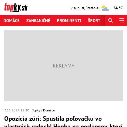
24 °C
7. august
,
Štefánia
DOMÁCE
ZAHRANIČNÉ
PROMINENTI
ŠPORT
ZAUJÍMAV
7.11.2024 12:30
Topky
Domáce
Opozícia zúri: Spustila poľovačku vo
vlastných radoch! Honba na poslancov, ktorí