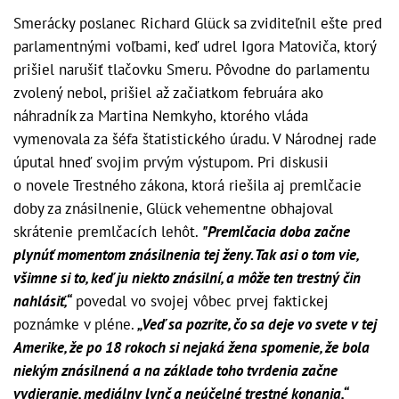
Smerácky poslanec Richard Glück sa zviditeľnil ešte pred
parlamentnými voľbami, keď udrel Igora Matoviča, ktorý
prišiel narušiť tlačovku Smeru. Pôvodne do parlamentu
zvolený nebol, prišiel až začiatkom februára ako
náhradník za Martina Nemkyho, ktorého vláda
vymenovala za šéfa štatistického úradu. V Národnej rade
úputal hneď svojim prvým výstupom. Pri diskusii
o novele Trestného zákona, ktorá riešila aj premlčacie
doby za znásilnenie, Glück vehementne obhajoval
skrátenie premlčacích lehôt.
"Premlčacia doba začne
plynúť momentom znásilnenia tej ženy. Tak asi o tom vie,
všimne si to, keď ju niekto znásilní, a môže ten trestný čin
nahlásiť,“
povedal vo svojej vôbec prvej faktickej
poznámke v pléne.
„Veď sa pozrite, čo sa deje vo svete v tej
Amerike, že po 18 rokoch si nejaká žena spomenie, že bola
niekým znásilnená a na základe toho tvrdenia začne
vydieranie, mediálny lynč a neúčelné trestné konania,“