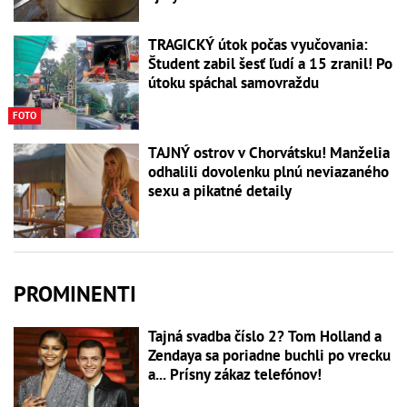
TRAGICKÝ útok počas vyučovania:
Študent zabil šesť ľudí a 15 zranil! Po
útoku spáchal samovraždu
FOTO
TAJNÝ ostrov v Chorvátsku! Manželia
odhalili dovolenku plnú neviazaného
sexu a pikatné detaily
PROMINENTI
Tajná svadba číslo 2? Tom Holland a
Zendaya sa poriadne buchli po vrecku
a... Prísny zákaz telefónov!