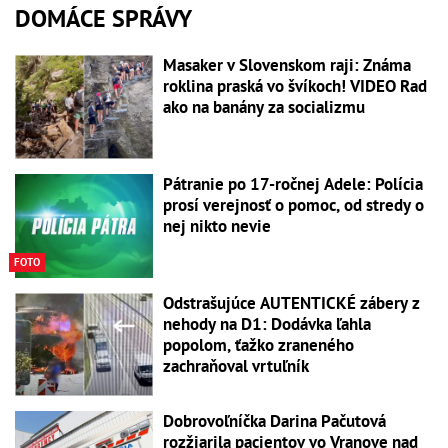
DOMÁCE SPRÁVY
Masaker v Slovenskom raji: Známa
roklina praská vo švíkoch! VIDEO Rad
ako na banány za socializmu
Pátranie po 17-ročnej Adele: Polícia
prosí verejnosť o pomoc, od stredy o
nej nikto nevie
FOTO
Odstrašujúce AUTENTICKÉ zábery z
nehody na D1: Dodávka ľahla
popolom, ťažko zraneného
zachraňoval vrtuľník
Dobrovoľníčka Darina Pačutová
rozžiarila pacientov vo Vranove nad