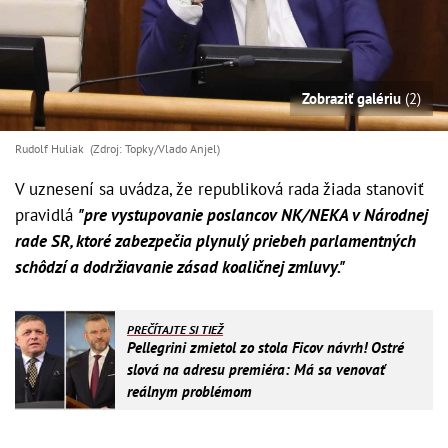
Zobraziť galériu
(2)
Rudolf Huliak (Zdroj: Topky/Vlado Anjel)
V uznesení sa uvádza, že republiková rada žiada stanoviť
pravidlá
"pre vystupovanie poslancov NK/NEKA v Národnej
rade SR, ktoré zabezpečia plynulý priebeh parlamentných
schôdzí a dodržiavanie zásad koaličnej zmluvy."
PREČÍTAJTE SI TIEŽ
Pellegrini zmietol zo stola Ficov návrh! Ostré
slová na adresu premiéra: Má sa venovať
reálnym problémom