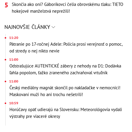
Skončia ako oni? Gáboríkovci čelia obrovskému tlaku: TIETO
hokejové manželstvá neprežili!
NAJNOVŠIE ČLÁNKY
11:20
Pátranie po 17-ročnej Adele: Polícia prosí verejnosť o pomoc,
od stredy o nej nikto nevie
11:00
Odstrašujúce AUTENTICKÉ zábery z nehody na D1: Dodávka
ľahla popolom, ťažko zraneného zachraňoval vrtuľník
11:00
Český mediálny magnát skončil po nakladačke v nemocnici!
Maskovaní muži ho ani trochu nešetrili!
10:59
Horúčavy opäť udierajú na Slovensku: Meteorológovia vydali
výstrahy pre viaceré okresy