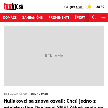
28 °C
8. august
,
Oskar
DOMÁCE
ZAHRANIČNÉ
PROMINENTI
ŠPORT
ZAUJÍMAV
10.11.2024 18:00
Topky
Domáce
Huliakovci sa znova ozvali: Chcú jedno z
ministerstiev Dankovej SNS! Zálusk majú na