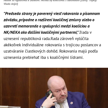
Huliak sa vyjadroval k Dankovi: Nemal by koketovať s alkoholom (Zdroj: Topky/
Vlado Anjel)
"Predseda strany je poverený viesť rokovania o písomnom
záväzku, prípadne o rozšírení koaličnej zmluvy alebo o
uzavretí memoranda o spolupráci medzi koalíciou a
NK/NEKA ako ďalšími koaličnými partnermi,"
žiada v
uznesení republiková rada.Rada zároveň vylúčila
akékoľvek individuálne rokovania s trojicou poslancov a
uzatváranie čiastkových dohôd. Rokovania majú podľa
uznesenia prebiehať iba s koaličnými lídrami.