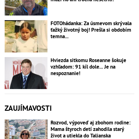
FOTOhádanka: Za úsmevom skrývala
ťažký životný boj! Prešla si obdobím
temna...
Hviezda sitkomu Roseanne šokuje
vzhľadom: 91 kíl dole... Je na
nespoznanie!
ZAUJÍMAVOSTI
Rozvod, výpoveď aj zbohom rodine:
Mama štyroch detí zahodila starý
život a utiekla do Talianska