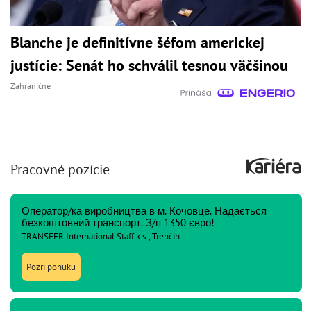
Blanche je definitívne šéfom americkej
justície: Senát ho schválil tesnou väčšinou
Zahraničné
Pracovné pozície
Оператор/ка виробництва в м. Кочовце. Надається
безкоштовний транспорт. З/п 1350 євро!
TRANSFER International Staff k.s., Trenčín
Pozri ponuku