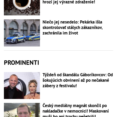
hrozí jej výrazné zdraženie!
Niečo jej nesedelo: Pekárka išla
skontrolovať stálych zákazníkov,
zachránila im život
PROMINENTI
Týždeň od škandálu Gáboríkovcov: Od
šokujúcich obvinení až po nečakané
zábery z festivalu!
Český mediálny magnát skončil po
nakladačke v nemocnici! Maskovaní
muži ho ani trochu nešetrili!