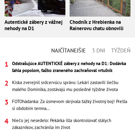
Autentické zábery z vážnej
Chodník z Hrebienka na
nehody na D1
Rainerovu chatu obnovili
NAJČÍTANEJŠIE
3 DNI
TÝŽDEŇ
Odstrašujúce AUTENTICKÉ zábery z nehody na D1: Dodávka
ľahla popolom, ťažko zraneného zachraňoval vrtuľník
Kiska zverejnil srdcervúcu správu: Lekári zastavili liečbu
malého Dominika, zostávajú mu posledné týždne života
FOTOhádanka: Za úsmevom skrývala ťažký životný boj! Prešla
si obdobím temna...
Niečo jej nesedelo: Pekárka išla skontrolovať stálych
zákazníkov, zachránila im život