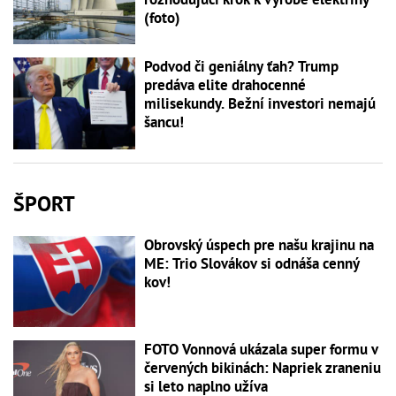
(foto)
Podvod či geniálny ťah? Trump
predáva elite drahocenné
milisekundy. Bežní investori nemajú
šancu!
ŠPORT
Obrovský úspech pre našu krajinu na
ME: Trio Slovákov si odnáša cenný
kov!
FOTO Vonnová ukázala super formu v
červených bikinách: Napriek zraneniu
si leto naplno užíva