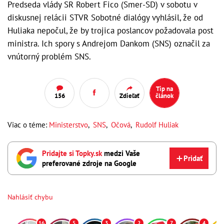
Predseda vlády SR Robert Fico (Smer-SD) v sobotu v
diskusnej relácii STVR Sobotné dialógy vyhlásil, že od
Huliaka nepočul, že by trojica poslancov požadovala post
ministra. Ich spory s Andrejom Dankom (SNS) označil za
vnútorný problém SNS.
Tip na
156
Zdieľať
článok
Viac o téme:
Ministerstvo
,
SNS
,
Očová
,
Rudolf Huliak
Pridajte si Topky.sk
medzi Vaše
Pridať
preferované zdroje na Google
Nahlásiť chybu
16
5
3
2
7
4