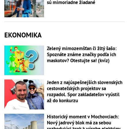
sú mimoriadne žiadané
EKONOMIKA
Zelený mimozemšťan či žltý šašo:
Spoznáte známe značky podľa ich
maskotov? Otestujte sa! (kvíz)
Jeden z najúspešnejších slovenských
cestovateľských projektov sa
rozpadol. Spor zakladateľov vyústil
až do konkurzu
Historický moment v Mochovciach:
Nový jadrový blok má za sebou
rozhodujúci krok k výrobe elektriny