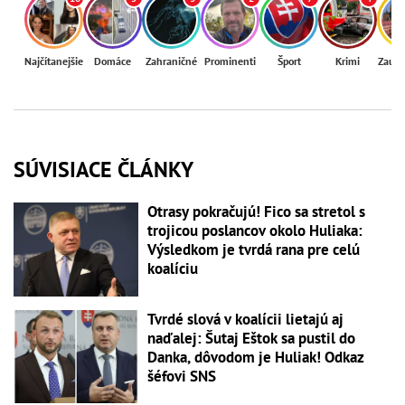
Najčítanejšie
Domáce
Zahraničné
Prominenti
Šport
Krimi
Zaují
SÚVISIACE ČLÁNKY
Otrasy pokračujú! Fico sa stretol s
trojicou poslancov okolo Huliaka:
Výsledkom je tvrdá rana pre celú
koalíciu
Tvrdé slová v koalícii lietajú aj
naďalej: Šutaj Eštok sa pustil do
Danka, dôvodom je Huliak! Odkaz
šéfovi SNS