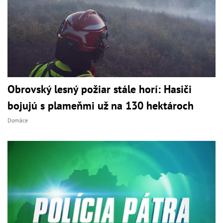
Obrovský lesný požiar stále horí: Hasiči
bojujú s plameňmi už na 130 hektároch
Domáce