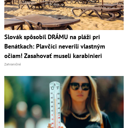
Slovák spôsobil DRÁMU na pláži pri
Benátkach: Plavčíci neverili vlastným
očiam! Zasahovať museli karabinieri
Zahraničné