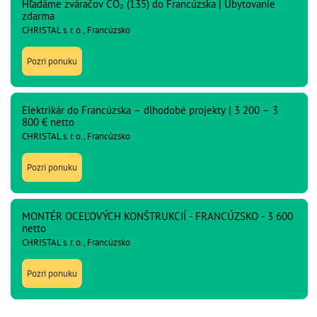
Hľadáme zváračov CO₂ (135) do Francúzska | Ubytovanie
zdarma
CHRISTAL s. r. o., Francúzsko
Pozri ponuku
Elektrikár do Francúzska – dlhodobé projekty | 3 200 – 3
800 € netto
CHRISTAL s. r. o., Francúzsko
Pozri ponuku
MONTÉR OCEĽOVÝCH KONŠTRUKCIÍ - FRANCÚZSKO - 3 600
netto
CHRISTAL s. r. o., Francúzsko
Pozri ponuku