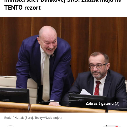
TENTO rezort
Zobraziť galériu
(2)
Rudolf Huliak (Zdroj: Topky/Vlado Anjel)