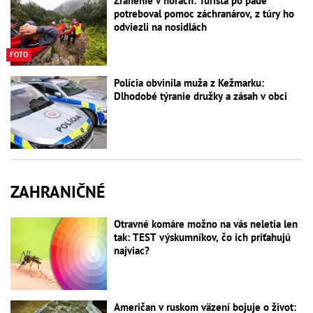
Zranenie v horách: Turista po páde
potreboval pomoc záchranárov, z túry ho
odviezli na nosidlách
FOTO
Polícia obvinila muža z Kežmarku:
Dlhodobé týranie družky a zásah v obci
ZAHRANIČNÉ
Otravné komáre možno na vás neletia len
tak: TEST výskumníkov, čo ich priťahujú
najviac?
Američan v ruskom väzení bojuje o život: