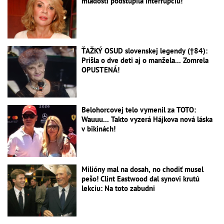
mladosti podstúpila interrupciu!
ŤAŽKÝ OSUD slovenskej legendy (†84):
Prišla o dve deti aj o manžela... Zomrela
OPUSTENÁ!
Belohorcovej telo vymenil za TOTO:
Wauuu... Takto vyzerá Hájkova nová láska
v bikinách!
Milióny mal na dosah, no chodiť musel
pešo! Clint Eastwood dal synovi krutú
lekciu: Na toto zabudni