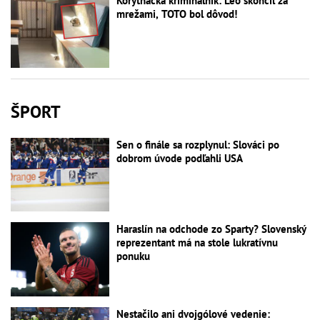
Korytnačka kriminálnik: Leo skončil za
mrežami, TOTO bol dôvod!
ŠPORT
Sen o finále sa rozplynul: Slováci po
dobrom úvode podľahli USA
Haraslín na odchode zo Sparty? Slovenský
reprezentant má na stole lukratívnu
ponuku
Nestačilo ani dvojgólové vedenie: