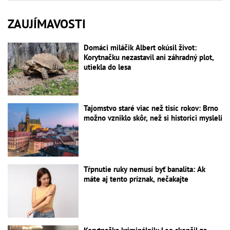
ZAUJÍMAVOSTI
Domáci miláčik Albert okúsil život:
Korytnačku nezastavil ani záhradný plot,
utiekla do lesa
Tajomstvo staré viac než tisíc rokov: Brno
možno vzniklo skôr, než si historici mysleli
Tŕpnutie ruky nemusí byť banalita: Ak
máte aj tento príznak, nečakajte