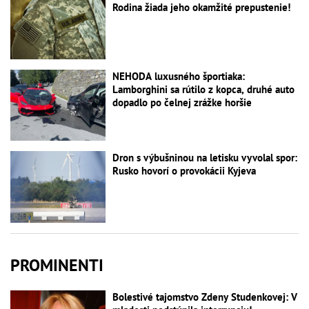
Rodina žiada jeho okamžité prepustenie!
NEHODA luxusného športiaka:
Lamborghini sa rútilo z kopca, druhé auto
dopadlo po čelnej zrážke horšie
Dron s výbušninou na letisku vyvolal spor:
Rusko hovorí o provokácii Kyjeva
PROMINENTI
Bolestivé tajomstvo Zdeny Studenkovej: V