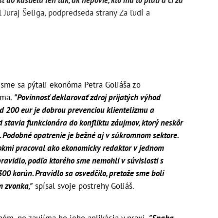
ť do kaštieľa len tak, ak nepovie, kto mu to platí a či za
Juraj Šeliga, podpredseda strany Za ľudí a
 sme sa pýtali ekonóma Petra Goliáša zo
íma.
"Povinnosť deklarovať zdroj prijatých výhod
d 200 eur je dobrou prevenciou klientelizmu a
 stavia funkcionára do konfliktu záujmov, ktorý neskôr
 Podobné opatrenie je bežné aj v súkromnom sektore.
okmi pracoval ako ekonomicky redaktor v jednom
ravidlo, podľa ktorého sme nemohli v súvislosti s
00 korún. Pravidlo sa osvedčilo, pretože sme boli
m zvonka,"
spísal svoje postrehy Goliáš.