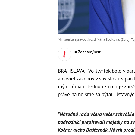
Ministerka spravodlivosti Mária Kolíková. (Zdroj: T
© Zoznam/msz
BRATISLAVA - Vo štvrtok bolo v pa
a noviel zákonov v súvislosti s pa
iným témam. Jednou z nich je zaisť
práve na ne sme sa pýtali ústavný
"Národná rada včera večer schválila 
podvodníci prepisovali majetky na sv
Kočner alebo Bašternák. Návrh predlo