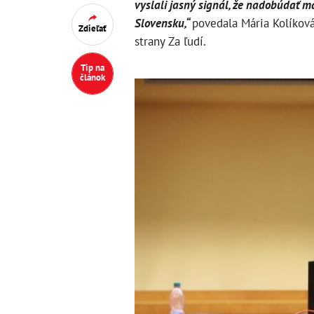
vyslali jasný signál, že nadobúdať m
Slovensku,“
povedala Mária Kolíková
Zdieľať
strany Za ľudí.
Tip na
článok