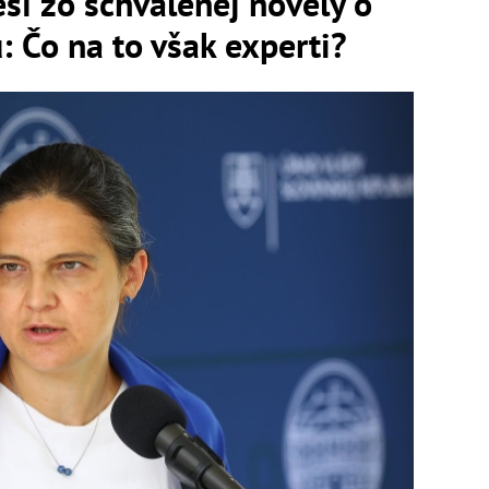
eší zo schválenej novely o
: Čo na to však experti?