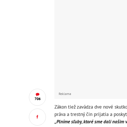
Reklama
706
Zákon tiež zavádza dve nové skutko
práva a trestný čin prijatia a posky
„Plníme sľuby, ktoré sme dali našim v