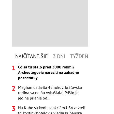
NAJČÍTANEJŠIE
3 DNI
TÝŽDEŇ
Čo sa tu stalo pred 3000 rokmi?
Archeológovia narazili na záhadné
pozostatky
Meghan oslávila 45 rokov, kráľovská
rodina sa na ňu vykašľala! Prišlo jej
jediné prianie od...
Na Kube sa kvôli sankciám USA zavreli
tri štvrtiny hotelov, uviedla kubánska