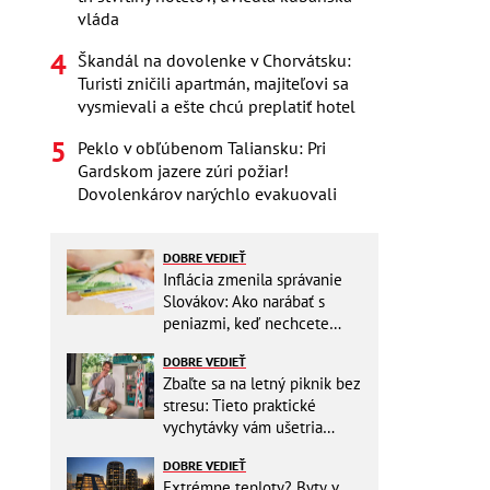
vláda
Škandál na dovolenke v Chorvátsku:
Turisti zničili apartmán, majiteľovi sa
vysmievali a ešte chcú preplatiť hotel
Peklo v obľúbenom Taliansku: Pri
Gardskom jazere zúri požiar!
Dovolenkárov narýchlo evakuovali
DOBRE VEDIEŤ
Inflácia zmenila správanie
Slovákov: Ako narábať s
peniazmi, keď nechcete
zbytočne riskovať?
DOBRE VEDIEŤ
Zbaľte sa na letný piknik bez
stresu: Tieto praktické
vychytávky vám ušetria
miesto v batohu!
DOBRE VEDIEŤ
Extrémne teploty? Byty v