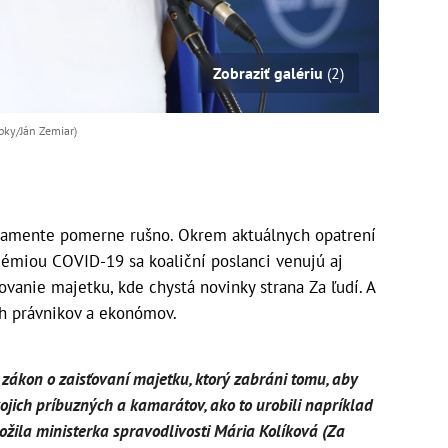
Zobraziť galériu
(2)
opky/Ján Zemiar)
rlamente pomerne rušno. Okrem aktuálnych opatrení
ndémiou COVID-19 sa koaliční poslanci venujú aj
ovanie majetku, kde chystá novinky strana Za ľudí. A
ch právnikov a ekonómov.
zákon o zaisťovaní majetku, ktorý zabráni tomu, aby
ojich príbuzných a kamarátov, ako to urobili napríklad
žila ministerka spravodlivosti Mária Kolíková (Za