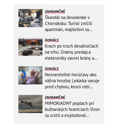
ZAHRANIČNÉ
Škandál na dovolenke v
Chorvátsku: Turisti zničili
apartmán, majiteľovi sa
vysmievali a ešte chcú
DOMÁCE
preplatiť hotel
Krach po troch desaťročiach
na trhu: Známy predajca
elektroniky zavrel brány a
mieri do bankrotu!
DOMÁCE
Neznesiteľné horúčavy ako
vážna hrozba: Lekárka varuje
pred chybou, ktorú robí
väčšina starších ľudí!
ZAHRANIČNÉ
MIMORIADNY poplach pri
bulharských hraniciach: Dron
sa zrútil a explodoval
neďaleko plynovodu!