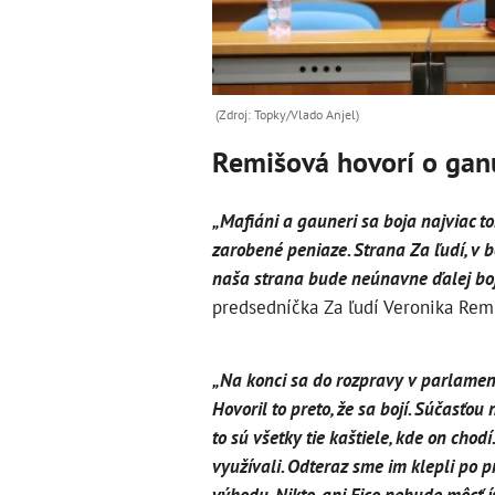
(Zdroj: Topky/Vlado Anjel)
Remišová hovorí o gan
„Mafiáni a gauneri sa boja najviac t
zarobené peniaze. Strana Za ľudí, v boj
naša strana bude neúnavne ďalej boj
predsedníčka Za ľudí Veronika Rem
„Na konci sa do rozpravy v parlamente
Hovoril to preto, že sa bojí. Súčasťou 
to sú všetky tie kaštiele, kde on chodí
využívali. Odteraz sme im klepli po 