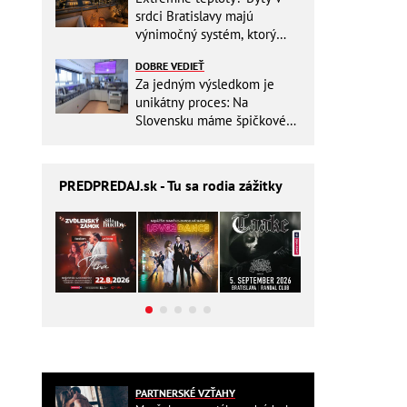
srdci Bratislavy majú
výnimočný systém, ktorý
ešte aj šetrí náklady
DOBRE VEDIEŤ
Za jedným výsledkom je
unikátny proces: Na
Slovensku máme špičkové
pracovisko
PREDPREDAJ
.sk - Tu sa rodia zážitky
PARTNERSKÉ VZŤAHY