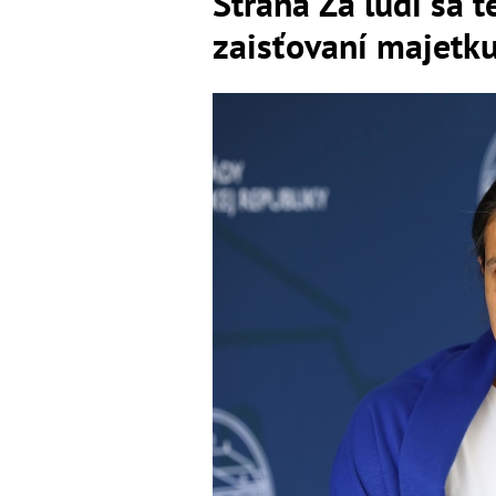
Strana Za ľudí sa t
zaisťovaní majetku