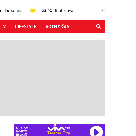
jtra Ľubomíra
32 °C
 TV
LIFESTYLE
VOĽNÝ ČAS
STREAM
NAŽIVO
Temper City