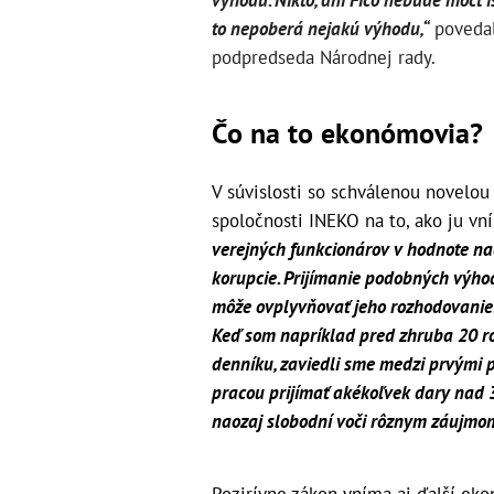
výhodu. Nikto, ani Fico nebude môcť ís
to nepoberá nejakú výhodu,“
povedal 
podpredseda Národnej rady.
Čo na to ekonómovia?
V súvislosti so schválenou novelou
spoločnosti INEKO na to, ako ju vn
verejných funkcionárov v hodnote na
korupcie. Prijímanie podobných výhod
môže ovplyvňovať jeho rozhodovanie.
Keď som napríklad pred zhruba 20 r
denníku, zaviedli sme medzi prvými p
pracou prijímať akékoľvek dary nad 3
naozaj slobodní voči rôznym záujmo