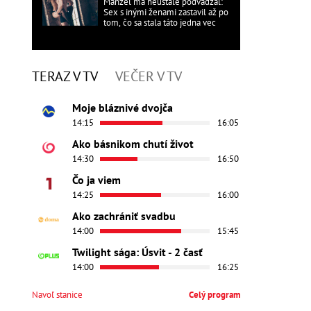
Manžel ma neustále podvádzal:
Sex s inými ženami zastavil až po
tom, čo sa stala táto jedna vec
TERAZ V TV
VEČER V TV
Moje bláznivé dvojča
14:15
16:05
Ako básnikom chutí život
14:30
16:50
Čo ja viem
14:25
16:00
Ako zachrániť svadbu
14:00
15:45
Twilight sága: Úsvit - 2 časť
14:00
16:25
Navoľ stanice
Celý program