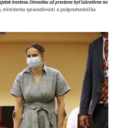
ajetok trestnou činnosťou už prestane byť lukratívne na
, ministerka spravodlivosti a podpredsedníčka