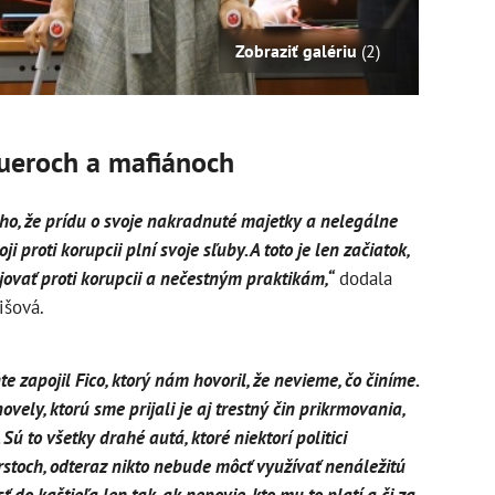
Zobraziť galériu
(2)
ueroch a mafiánoch
oho, že prídu o svoje nakradnuté majetky a nelegálne
i proti korupcii plní svoje sľuby. A toto je len začiatok,
ovať proti korupcii a nečestným praktikám,“
dodala
išová.
 zapojil Fico, ktorý nám hovoril, že nevieme, čo činíme.
novely, ktorú sme prijali je aj trestný čin prikrmovania,
. Sú to všetky drahé autá, ktoré niektorí politici
prstoch, odteraz nikto nebude môcť využívať nenáležitú