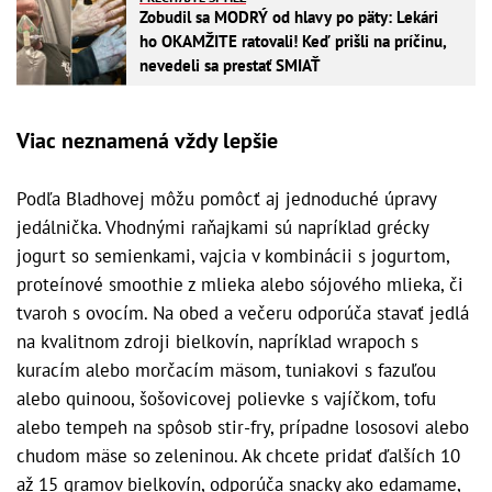
Zobudil sa MODRÝ od hlavy po päty: Lekári
ho OKAMŽITE ratovali! Keď prišli na príčinu,
nevedeli sa prestať SMIAŤ
Viac neznamená vždy lepšie
Podľa Bladhovej môžu pomôcť aj jednoduché úpravy
jedálnička. Vhodnými raňajkami sú napríklad grécky
jogurt so semienkami, vajcia v kombinácii s jogurtom,
proteínové smoothie z mlieka alebo sójového mlieka, či
tvaroh s ovocím. Na obed a večeru odporúča stavať jedlá
na kvalitnom zdroji bielkovín, napríklad wrapoch s
kuracím alebo morčacím mäsom, tuniakovi s fazuľou
alebo quinoou, šošovicovej polievke s vajíčkom, tofu
alebo tempeh na spôsob stir-fry, prípadne lososovi alebo
chudom mäse so zeleninou. Ak chcete pridať ďalších 10
až 15 gramov bielkovín, odporúča snacky ako edamame,