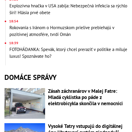
Explozívna hnačka v USA zabíja: Nebezpečná infekcia sa rýchlo
šíri! Hlásia prvé obete
18:54
Rokovania s Iránom o Hormuzskom prielive prebiehajú v
pozitívnej atmosfére, tvrdí Omán
18:39
FOTOHÁDANKA: Spevák, ktorý chcel preraziť v politike a miluje
luxus! Spoznávate ho?
DOMÁCE SPRÁVY
Zásah záchranárov v Malej Fatre:
Mladá cyklistka po páde z
elektrobicykla skončila v nemocnici
Vysoké Tatry vstupujú do digitálnej