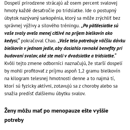
Dospelí prirodzene strácajú až osem percent svalovej
hmoty každé desaťročie po tridsiatke. Ide o postupný
úbytok nazývaný sarkopénia, ktorý sa môže zrýchliť bez
správnej výživy a silového tréningu.
„Po päťdesiatke sú
vaše svaly oveľa menej citlivé na príjem bielkovín ako
kedysi,“
pokračoval Chao.
„Vaše telo potrebuje väčšiu dávku
bielkovín v jednom jedle, aby dosiahlo rovnaké benefity pri
budovaní svalov, aké ste mali v dvadsiatke a tridsiatke.“
Kvôli tejto zmene odborníci naznačujú, že starší dospelí
by mohli profitovať z príjmu aspoň 1,2 gramu bielkovín
na kilogram telesnej hmotnosti denne a to najmä tí,
ktorí sú fyzicky aktívni, zotavujú sa z choroby alebo sa
snažia predísť ďalšiemu úbytku svalov.
Ženy môžu mať po menopauze ešte vyššie
potreby