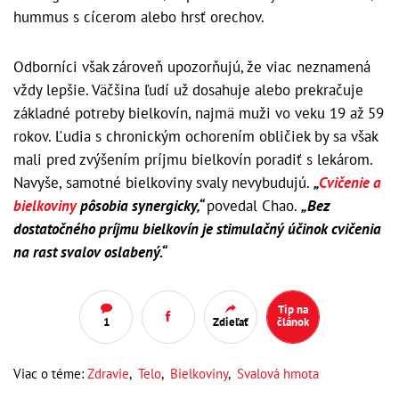
hummus s cícerom alebo hrsť orechov.
Odborníci však zároveň upozorňujú, že viac neznamená
vždy lepšie. Väčšina ľudí už dosahuje alebo prekračuje
základné potreby bielkovín, najmä muži vo veku 19 až 59
rokov. Ľudia s chronickým ochorením obličiek by sa však
mali pred zvýšením príjmu bielkovín poradiť s lekárom.
Navyše, samotné bielkoviny svaly nevybudujú.
„
Cvičenie a
bielkoviny
pôsobia synergicky,“
povedal Chao.
„Bez
dostatočného príjmu bielkovín je stimulačný účinok cvičenia
na rast svalov oslabený.“
Tip na
1
Zdieľať
článok
Viac o téme:
Zdravie
,
Telo
,
Bielkoviny
,
Svalová hmota