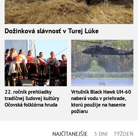
Dožinková slávnosť v Turej Lúke
22. ročník prehliadky
Vrtuľník Black Hawk UH-60
tradičnej ľudovej kultúry
naberá vodu v priehrade,
Očovská folklórna hruda
ktorú použije na hasenie
požiaru
NAJČÍTANEJŠIE
3 DNI
TÝŽDEŇ