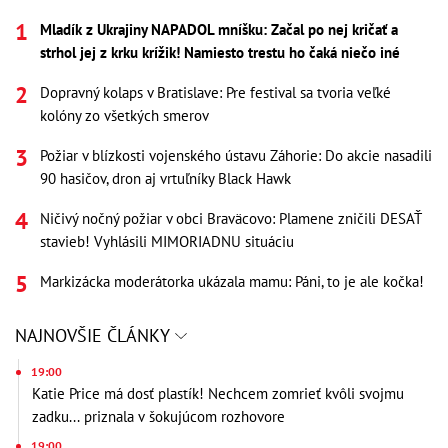
Mladík z Ukrajiny NAPADOL mníšku: Začal po nej kričať a
strhol jej z krku krížik! Namiesto trestu ho čaká niečo iné
Dopravný kolaps v Bratislave: Pre festival sa tvoria veľké
kolóny zo všetkých smerov
Požiar v blízkosti vojenského ústavu Záhorie: Do akcie nasadili
90 hasičov, dron aj vrtuľníky Black Hawk
Ničivý nočný požiar v obci Braväcovo: Plamene zničili DESAŤ
stavieb! Vyhlásili MIMORIADNU situáciu
Markizácka moderátorka ukázala mamu: Páni, to je ale kočka!
NAJNOVŠIE ČLÁNKY
19:00
Katie Price má dosť plastík! Nechcem zomrieť kvôli svojmu
zadku... priznala v šokujúcom rozhovore
19:00