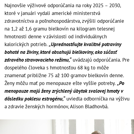
Najnovšie výživové odporúčania na roky 2025 – 2030,
ktoré v januári vydali americké ministerstvá
zdravotníctva a poľnohospodárstva, zvýšili odporúčanie
na 1,2 až 1,6 gramu bielkovín na kilogram telesnej
hmotnosti denne v závislosti od individuálnych
kalorických potrieb.
„Uprednostňujte kvalitné potraviny
bohaté na živiny, ktoré obsahujú bielkoviny, ako súčasť
zdravého stravovacieho režimu,“
uvádzajú odporúčania. Pre
dospelého človeka s hmotnosťou 68 kg to môže
znamenať približne 75 až 100 gramov bielkovín denne.
Ženy môžu mať po menopauze ešte vyššie potreby.
„Po
menopauze majú ženy zrýchlený úbytok svalovej hmoty v
dôsledku poklesu estrogénu,“
uviedla odborníčka na výživu
a zdravie ženských hormónov, Alison Bladhovbá.