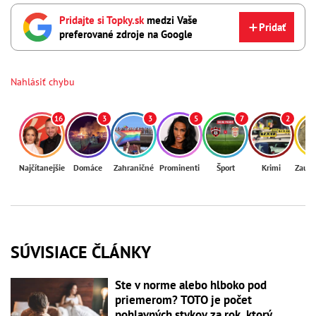
Pridajte si Topky.sk
medzi Vaše
Pridať
preferované zdroje na Google
Nahlásiť chybu
16
3
3
5
7
2
Najčítanejšie
Domáce
Zahraničné
Prominenti
Šport
Krimi
Zaují
SÚVISIACE ČLÁNKY
Ste v norme alebo hlboko pod
priemerom? TOTO je počet
pohlavných stykov za rok, ktorý