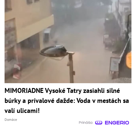
MIMORIADNE Vysoké Tatry zasiahli silné
búrky a prívalové dažde: Voda v mestách sa
valí ulicami!
Domáce