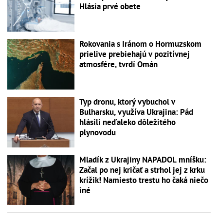
Hlásia prvé obete
Rokovania s Iránom o Hormuzskom
prielive prebiehajú v pozitívnej
atmosfére, tvrdí Omán
Typ dronu, ktorý vybuchol v
Bulharsku, využíva Ukrajina: Pád
hlásili neďaleko dôležitého
plynovodu
Mladík z Ukrajiny NAPADOL mníšku:
Začal po nej kričať a strhol jej z krku
krížik! Namiesto trestu ho čaká niečo
iné