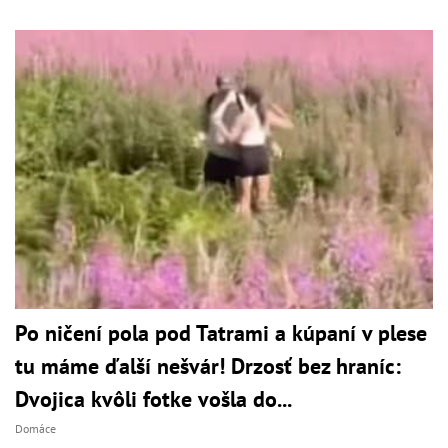
Po ničení pola pod Tatrami a kúpaní v plese
tu máme ďalší nešvár! Drzosť bez hraníc:
Dvojica kvôli fotke vošla do...
Domáce