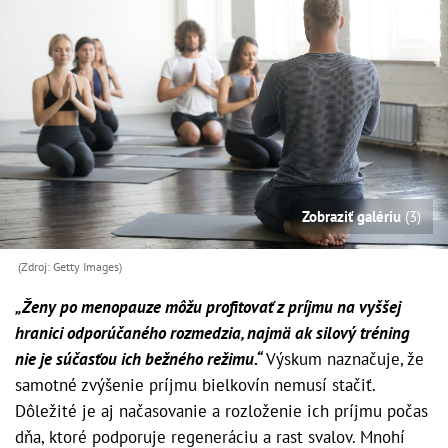
Zobraziť galériu
(3)
(Zdroj: Getty Images)
„Ženy po menopauze môžu profitovať z príjmu na vyššej
hranici odporúčaného rozmedzia, najmä ak silový tréning
nie je súčasťou ich bežného režimu.“
Výskum naznačuje, že
samotné zvýšenie príjmu bielkovín nemusí stačiť.
Dôležité je aj načasovanie a rozloženie ich príjmu počas
dňa, ktoré podporuje regeneráciu a rast svalov. Mnohí