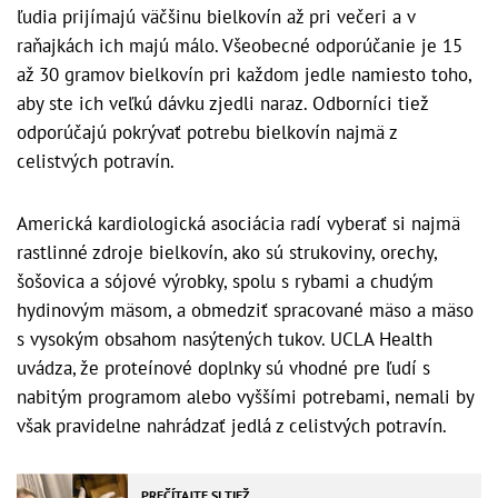
ľudia prijímajú väčšinu bielkovín až pri večeri a v
raňajkách ich majú málo. Všeobecné odporúčanie je 15
až 30 gramov bielkovín pri každom jedle namiesto toho,
aby ste ich veľkú dávku zjedli naraz. Odborníci tiež
odporúčajú pokrývať potrebu bielkovín najmä z
celistvých potravín.
Americká kardiologická asociácia radí vyberať si najmä
rastlinné zdroje bielkovín, ako sú strukoviny, orechy,
šošovica a sójové výrobky, spolu s rybami a chudým
hydinovým mäsom, a obmedziť spracované mäso a mäso
s vysokým obsahom nasýtených tukov. UCLA Health
uvádza, že proteínové doplnky sú vhodné pre ľudí s
nabitým programom alebo vyššími potrebami, nemali by
však pravidelne nahrádzať jedlá z celistvých potravín.
PREČÍTAJTE SI TIEŽ