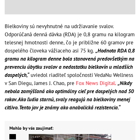
Bielkoviny sú nevyhnutné na udržiavanie svalov.
Odporúčaná denná dávka (RDA) je 0,8 gramu na kilogram
telesnej hmotnosti denne, čo je približne 60 gramov pre
dospelého človeka vážiaceho asi 75 kg.
„Hodnota RDA 0,8
gramu na kilogram denne bola stanovená predovšetkým na
prevenciu úbytku svalov a nedostatku bielkovín u mladších
dospelých,“
uviedol riaditeľ spoločnosti VedaNu Wellness
v San Diegu, James J. Chao, pre
Fox News Digital
.
„Nikdy
nebola zamýšľaná ako optimálny cieľ pre dospelých nad 50
rokov. Ako ľudia starnú, svaly reagujú na bielkoviny menej
citlivo. Tento jav je známy ako anabolická rezistencia.“
Mohlo by vás zaujímať: