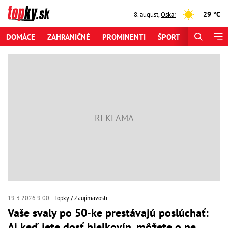
29 °C
8. august
,
Oskar
DOMÁCE
ZAHRANIČNÉ
PROMINENTI
ŠPORT
ZAUJÍMAV
19.3.2026 9:00
Topky
Zaujímavosti
Vaše svaly po 50-ke prestávajú poslúchať:
Aj keď jete dosť bielkovín, môžete o ne