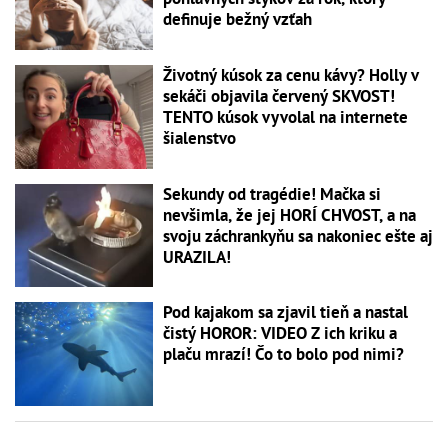
definuje bežný vzťah
Životný kúsok za cenu kávy? Holly v
sekáči objavila červený SKVOST!
TENTO kúsok vyvolal na internete
šialenstvo
Sekundy od tragédie! Mačka si
nevšimla, že jej HORÍ CHVOST, a na
svoju záchrankyňu sa nakoniec ešte aj
URAZILA!
Pod kajakom sa zjavil tieň a nastal
čistý HOROR: VIDEO Z ich kriku a
plaču mrazí! Čo to bolo pod nimi?