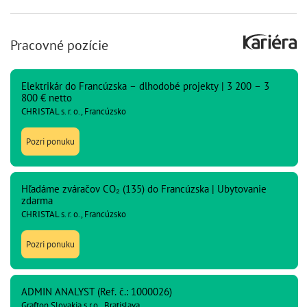
Pracovné pozície
Elektrikár do Francúzska – dlhodobé projekty | 3 200 – 3
800 € netto
CHRISTAL s. r. o., Francúzsko
Pozri ponuku
Hľadáme zváračov CO₂ (135) do Francúzska | Ubytovanie
zdarma
CHRISTAL s. r. o., Francúzsko
Pozri ponuku
ADMIN ANALYST (Ref. č.: 1000026)
Grafton Slovakia s.r.o., Bratislava