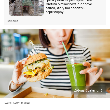
Spišský hrad sa postupne mení:
Martina Šimkovičová o obnove
paláca, ktorý bol spočiatku
neprístupný
Reklama
Zobraziť galériu
(3)
(Zdroj: Getty Images)