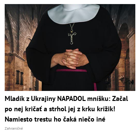
Mladík z Ukrajiny NAPADOL mníšku: Začal
po nej kričať a strhol jej z krku krížik!
Namiesto trestu ho čaká niečo iné
Zahraničné