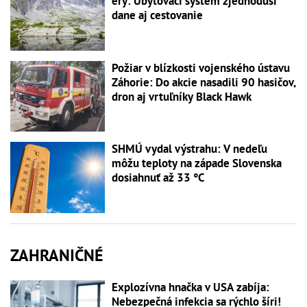
éry: Ubytovací systém zjednoduší
dane aj cestovanie
Požiar v blízkosti vojenského ústavu
Záhorie: Do akcie nasadili 90 hasičov,
dron aj vrtuľníky Black Hawk
SHMÚ vydal výstrahu: V nedeľu
môžu teploty na západe Slovenska
dosiahnuť až 33 °C
ZAHRANIČNÉ
Explozívna hnačka v USA zabíja:
Nebezpečná infekcia sa rýchlo šíri!