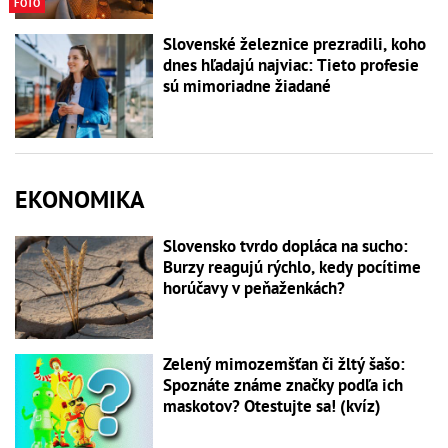
FOTO
Slovenské železnice prezradili, koho
dnes hľadajú najviac: Tieto profesie
sú mimoriadne žiadané
EKONOMIKA
Slovensko tvrdo dopláca na sucho:
Burzy reagujú rýchlo, kedy pocítime
horúčavy v peňaženkách?
Zelený mimozemšťan či žltý šašo:
Spoznáte známe značky podľa ich
maskotov? Otestujte sa! (kvíz)