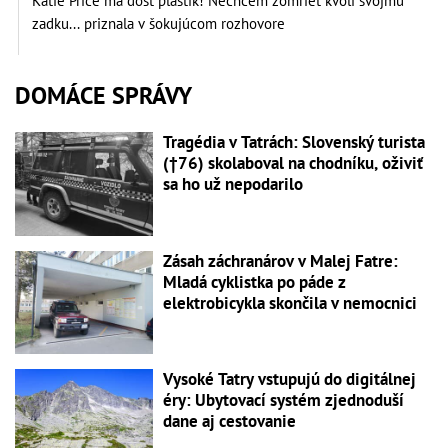
Katie Price má dosť plastík! Nechcem zomrieť kvôli svojmu
zadku... priznala v šokujúcom rozhovore
DOMÁCE SPRÁVY
Tragédia v Tatrách: Slovenský turista
(†76) skolaboval na chodníku, oživiť
sa ho už nepodarilo
Zásah záchranárov v Malej Fatre:
Mladá cyklistka po páde z
elektrobicykla skončila v nemocnici
Vysoké Tatry vstupujú do digitálnej
éry: Ubytovací systém zjednoduší
dane aj cestovanie