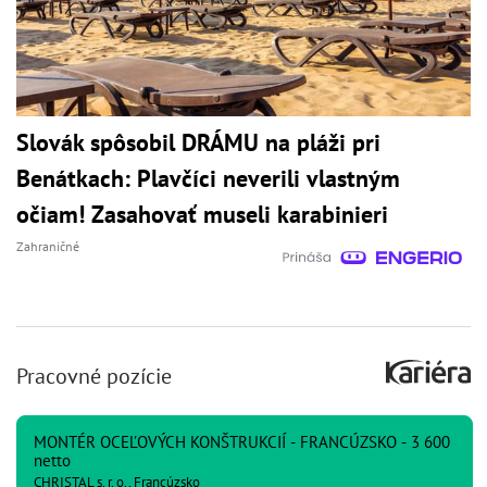
Slovák spôsobil DRÁMU na pláži pri
Benátkach: Plavčíci neverili vlastným
očiam! Zasahovať museli karabinieri
Zahraničné
Pracovné pozície
MONTÉR OCEĽOVÝCH KONŠTRUKCIÍ - FRANCÚZSKO - 3 600
netto
CHRISTAL s. r. o., Francúzsko