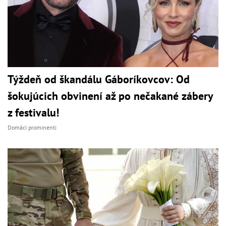
Týždeň od škandálu Gáboríkovcov: Od
šokujúcich obvinení až po nečakané zábery
z festivalu!
Domáci prominenti