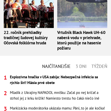
22. ročník prehliadky
Vrtuľník Black Hawk UH-60
tradičnej ľudovej kultúry
naberá vodu v priehrade,
Očovská folklórna hruda
ktorú použije na hasenie
požiaru
NAJČÍTANEJŠIE
3 DNI
TÝŽDEŇ
Explozívna hnačka v USA zabíja: Nebezpečná infekcia sa
rýchlo šíri! Hlásia prvé obete
Mladík z Ukrajiny NAPADOL mníšku: Začal po nej kričať a
strhol jej z krku krížik! Namiesto trestu ho čaká niečo iné
Markizácka moderátorka ukázala mamu: Páni, to je ale kočka!