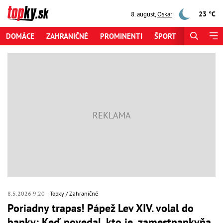
23 °C
8. august
,
Oskar
DOMÁCE
ZAHRANIČNÉ
PROMINENTI
ŠPORT
ZAUJÍMAV
8.5.2026 9:20
Topky
Zahraničné
Poriadny trapas! Pápež Lev XIV. volal do
banky: Keď povedal, kto je, zamestnankyňa