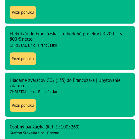
Pozri ponuku
Elektrikár do Francúzska – dlhodobé projekty | 3 200 – 3
800 € netto
CHRISTAL s. r. o., Francúzsko
Pozri ponuku
Hľadáme zváračov CO₂ (135) do Francúzska | Ubytovanie
zdarma
CHRISTAL s. r. o., Francúzsko
Pozri ponuku
Osobný bankár/ka (Ref. č.: 1005269)
Grafton Slovakia s.r.o., Brezno