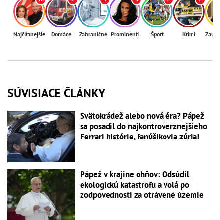
Najčítanejšie
Domáce
Zahraničné
Prominenti
Šport
Krimi
Zaují
SÚVISIACE ČLÁNKY
Svätokrádež alebo nová éra? Pápež
sa posadil do najkontroverznejšieho
Ferrari histórie, fanúšikovia zúria!
Pápež v krajine ohňov: Odsúdil
ekologickú katastrofu a volá po
zodpovednosti za otrávené územie