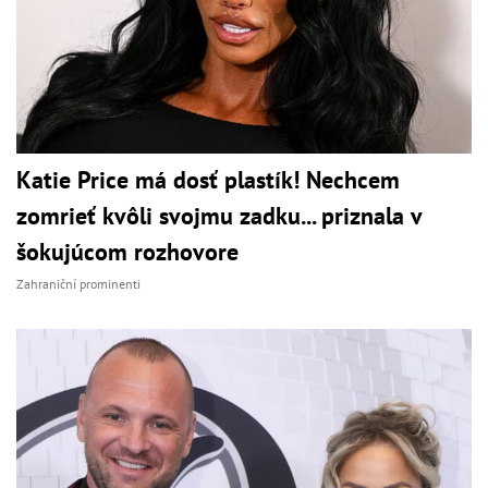
Katie Price má dosť plastík! Nechcem
zomrieť kvôli svojmu zadku... priznala v
šokujúcom rozhovore
Zahraniční prominenti