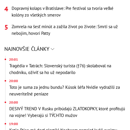
Dopravný kolaps v Bratislave: Pre festival sa tvoria veľké
kolóny zo všetkých smerov
Zomrela na šesť minút a zažila život po živote: Smrti sa už
nebojím, hovorí Patty
NAJNOVŠIE ČLÁNKY
20:01
Tragédia v Tatrách: Slovenský turista (†76) skolaboval na
chodníku, oživiť sa ho už nepodarilo
20:00
Toto je suma za jednu bundu? Kúsok šéfa Nvidie vydražili za
neuveriteľné peniaze
20:00
DESIVÝ TREND V Rusku pribúdajú ZLATOKOPKY, ktoré profitujú
na vojne! Vyberajú si TÝCHTO mužov
19:00