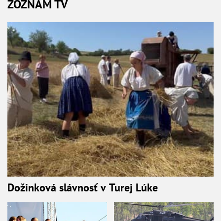
ZOZNAM TV
Dožinková slávnosť v Turej Lúke