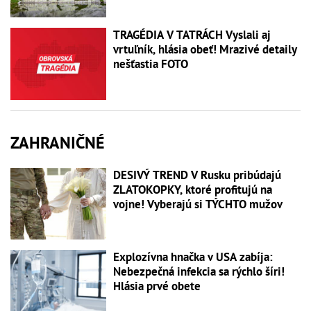
TRAGÉDIA V TATRÁCH Vyslali aj
vrtuľník, hlásia obeť! Mrazivé detaily
nešťastia FOTO
ZAHRANIČNÉ
DESIVÝ TREND V Rusku pribúdajú
ZLATOKOPKY, ktoré profitujú na
vojne! Vyberajú si TÝCHTO mužov
Explozívna hnačka v USA zabíja:
Nebezpečná infekcia sa rýchlo šíri!
Hlásia prvé obete