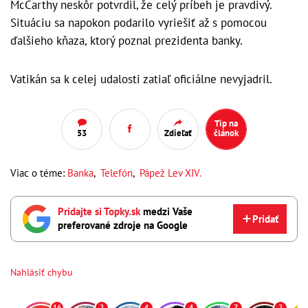
McCarthy neskôr potvrdil, že celý príbeh je pravdivý.
Situáciu sa napokon podarilo vyriešiť až s pomocou
ďalšieho kňaza, ktorý poznal prezidenta banky.
Vatikán sa k celej udalosti zatiaľ oficiálne nevyjadril.
Tip na
53
Zdieľať
článok
Viac o téme:
Banka
,
Telefón
,
Pápež Lev XIV.
Pridajte si Topky.sk
medzi Vaše
Pridať
preferované zdroje na Google
Nahlásiť chybu
16
2
4
4
7
2