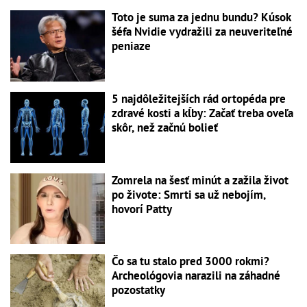
Toto je suma za jednu bundu? Kúsok
šéfa Nvidie vydražili za neuveriteľné
peniaze
5 najdôležitejších rád ortopéda pre
zdravé kosti a kĺby: Začať treba oveľa
skôr, než začnú bolieť
Zomrela na šesť minút a zažila život
po živote: Smrti sa už nebojím,
hovorí Patty
Čo sa tu stalo pred 3000 rokmi?
Archeológovia narazili na záhadné
pozostatky