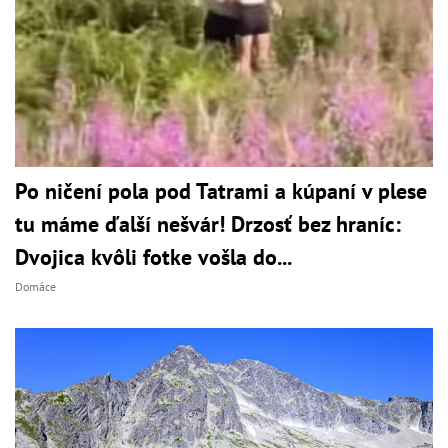
Po ničení pola pod Tatrami a kúpaní v plese
tu máme ďalší nešvár! Drzosť bez hraníc:
Dvojica kvôli fotke vošla do...
Domáce