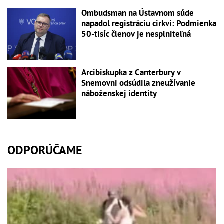
Ombudsman na Ústavnom súde
napadol registráciu cirkví: Podmienka
50-tisíc členov je nesplniteľná
Arcibiskupka z Canterbury v
Snemovni odsúdila zneužívanie
náboženskej identity
ODPORÚČAME