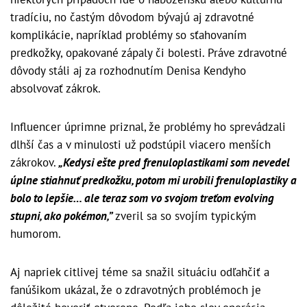
tradíciu, no častým dôvodom bývajú aj zdravotné
komplikácie, napríklad problémy so sťahovaním
predkožky, opakované zápaly či bolesti. Práve zdravotné
dôvody stáli aj za rozhodnutím Denisa Kendyho
absolvovať zákrok.
Influencer úprimne priznal, že problémy ho sprevádzali
dlhší čas a v minulosti už podstúpil viacero menších
zákrokov.
„Kedysi ešte pred frenuloplastikami som nevedel
úplne stiahnuť predkožku, potom mi urobili frenuloplastiky a
bolo to lepšie… ale teraz som vo svojom treťom evolving
stupni, ako pokémon,”
zveril sa so svojím typickým
humorom.
Aj napriek citlivej téme sa snažil situáciu odľahčiť a
fanúšikom ukázal, že o zdravotných problémoch je