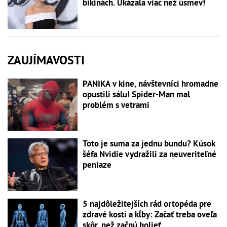
bikinách. Ukázala viac než úsmev!
ZAUJÍMAVOSTI
PANIKA v kine, návštevníci hromadne
opustili sálu! Spider-Man mal
problém s vetrami
Toto je suma za jednu bundu? Kúsok
šéfa Nvidie vydražili za neuveriteľné
peniaze
5 najdôležitejších rád ortopéda pre
zdravé kosti a kĺby: Začať treba oveľa
skôr, než začnú bolieť