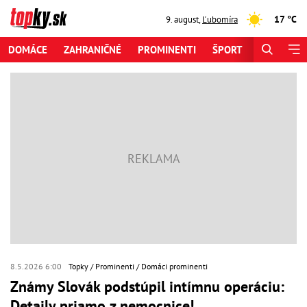
17 °C
9. august
,
Ľubomíra
DOMÁCE
ZAHRANIČNÉ
PROMINENTI
ŠPORT
ZAUJÍMAV
8.5.2026 6:00
Topky
Prominenti
Domáci prominenti
Známy Slovák podstúpil intímnu operáciu:
Detaily priamo z nemocnice!