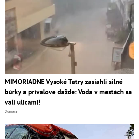
MIMORIADNE Vysoké Tatry zasiahli silné
búrky a prívalové dažde: Voda v mestách sa
valí ulicami!
Domáce