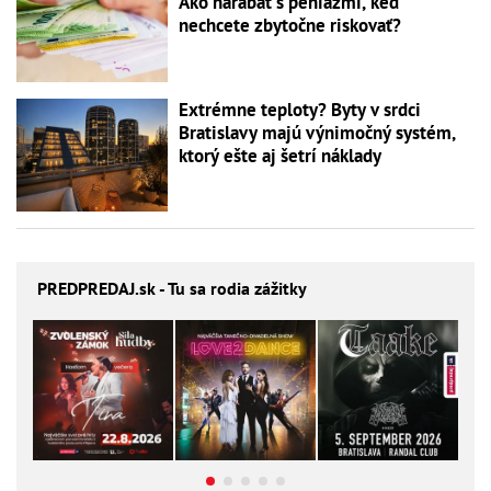
Ako narábať s peniazmi, keď
nechcete zbytočne riskovať?
Extrémne teploty? Byty v srdci
Bratislavy majú výnimočný systém,
ktorý ešte aj šetrí náklady
PREDPREDAJ
.sk - Tu sa rodia zážitky