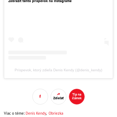
Zobraziť tento príspevok na Instagrame
Príspevok, ktorý zdieľa Denis Kendy (@denis_kendy)
Tip na
Zdieľať
článok
Viac o téme:
Denis Kendy
,
Obriezka