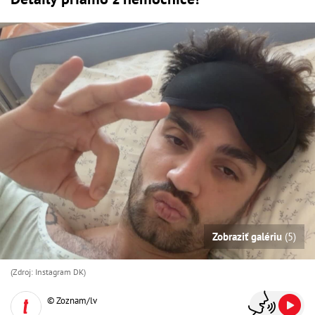
Zobraziť galériu
(5)
(Zdroj: Instagram DK)
© Zoznam/lv