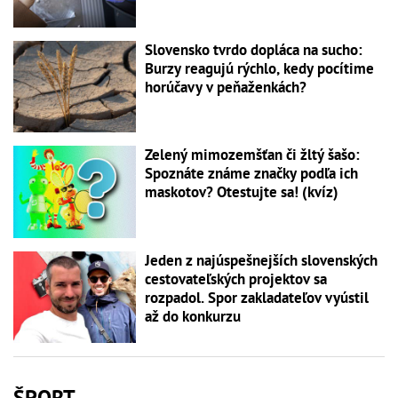
Slovensko tvrdo dopláca na sucho:
Burzy reagujú rýchlo, kedy pocítime
horúčavy v peňaženkách?
Zelený mimozemšťan či žltý šašo:
Spoznáte známe značky podľa ich
maskotov? Otestujte sa! (kvíz)
Jeden z najúspešnejších slovenských
cestovateľských projektov sa
rozpadol. Spor zakladateľov vyústil
až do konkurzu
ŠPORT