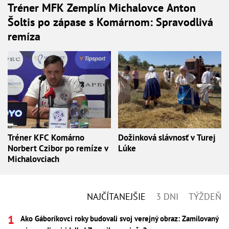
Tréner MFK Zemplín Michalovce Anton
Šoltis po zápase s Komárnom: Spravodlivá
remíza
Tréner KFC Komárno
Dožinková slávnosť v Turej
Norbert Czibor po remíze v
Lúke
Michalovciach
NAJČÍTANEJŠIE
3 DNI
TÝŽDEŇ
Ako Gáboríkovci roky budovali svoj verejný obraz: Zamilovaný