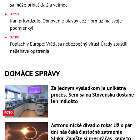
sa môže pridať ďalšia veľmoc
07:11
Irán pritvrdzuje: Obnovenie plavby cez Hormuz má svoje
podmienky!
07:00
Poplach v Európe: Vrátil sa nebezpečný vírus! Úrady spustili
naliehavé opatrenia
DOMÁCE SPRÁVY
Za jedným výsledkom je unikátny
proces: Sem sa na Slovensku dostane
len málokto
FOTO
Astronomické divadlo roka: Už o pár
dní nás čaká čiastočné zatmenie
Slnka! Zapíšte si presný čas, kedy to