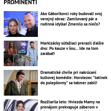
PROMINENTI
Ako Gáboríkovci roky budovali svoj
verejný obraz: Zamilovaný pár a
rodinná idylka! Zmenilo sa niečo?
Markizácky súťažiaci prerazil ďalšie
dno: Po kauze v šou... Ide na tom
zarábať!
Dramatické chvíle pri nakrúcaní
kultovej komédie: Horolezec "tatínek
do polepšovny" sa takmer zabil!
Rozžiarila leto: Hviezda Mamy na
prenájom prekvapuje záberom v