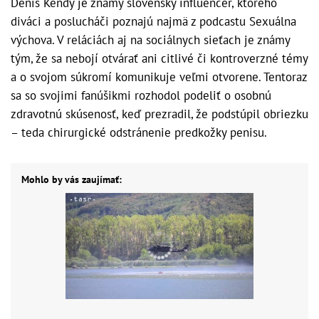
Denis Kendy je známy slovenský influencer, ktorého
diváci a poslucháči poznajú najmä z podcastu Sexuálna
výchova. V reláciách aj na sociálnych sieťach je známy
tým, že sa nebojí otvárať ani citlivé či kontroverzné témy
a o svojom súkromí komunikuje veľmi otvorene. Tentoraz
sa so svojimi fanúšikmi rozhodol podeliť o osobnú
zdravotnú skúsenosť, keď prezradil, že podstúpil obriezku
– teda chirurgické odstránenie predkožky penisu.
Mohlo by vás zaujímať: