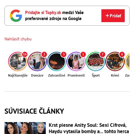
Pridajte si Topky.sk
medzi Vaše
Pridať
preferované zdroje na Google
Nahlásiť chybu
16
2
3
1
7
6
Najčítanejšie
Domáce
Zahraničné
Prominenti
Šport
Krimi
Zaují
SÚVISIACE ČLÁNKY
Krst piesne Anity Soul: Sexi Cifrová,
Haydu vytasila bomby a... tohto herca