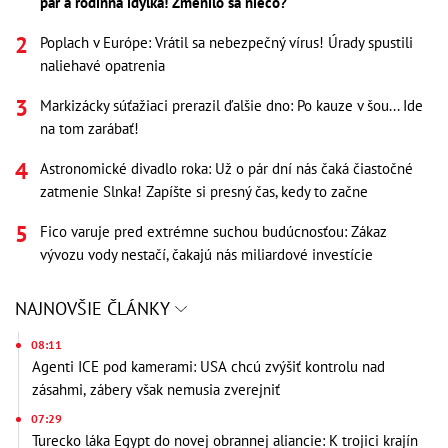
pár a rodinná idylka! Zmenilo sa niečo?
Poplach v Európe: Vrátil sa nebezpečný vírus! Úrady spustili
naliehavé opatrenia
Markizácky súťažiaci prerazil ďalšie dno: Po kauze v šou... Ide
na tom zarábať!
Astronomické divadlo roka: Už o pár dní nás čaká čiastočné
zatmenie Slnka! Zapíšte si presný čas, kedy to začne
Fico varuje pred extrémne suchou budúcnosťou: Zákaz
vývozu vody nestačí, čakajú nás miliardové investície
NAJNOVŠIE ČLÁNKY
08:11
Agenti ICE pod kamerami: USA chcú zvýšiť kontrolu nad
zásahmi, zábery však nemusia zverejniť
07:29
Turecko láka Egypt do novej obrannej aliancie: K trojici krajín