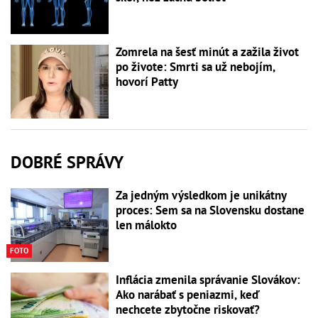
Zomrela na šesť minút a zažila život
po živote: Smrti sa už nebojím,
hovorí Patty
DOBRÉ SPRÁVY
Za jedným výsledkom je unikátny
proces: Sem sa na Slovensku dostane
len málokto
FOTO
Inflácia zmenila správanie Slovákov:
Ako narábať s peniazmi, keď
nechcete zbytočne riskovať?