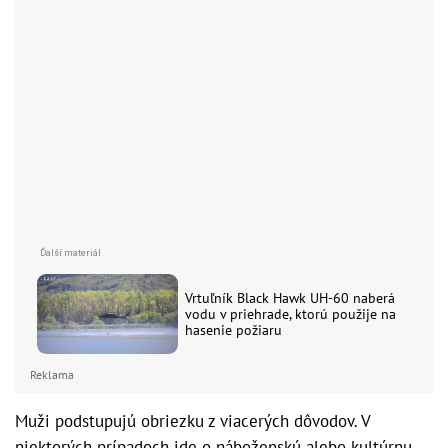
Vrtuľník Black Hawk UH-60 naberá
vodu v priehrade, ktorú použije na
hasenie požiaru
Reklama
Muži podstupujú obriezku z viacerých dôvodov. V
niektorých prípadoch ide o náboženskú alebo kultúrnu