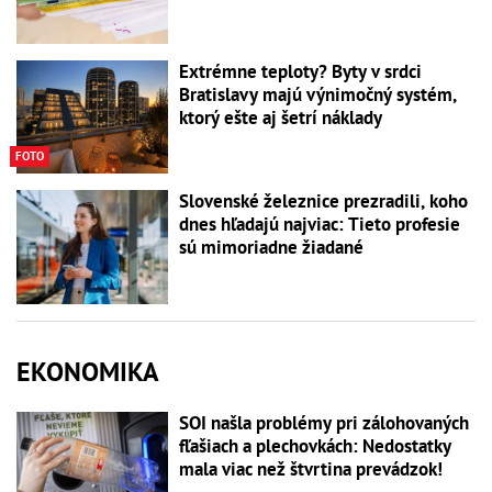
Extrémne teploty? Byty v srdci
Bratislavy majú výnimočný systém,
ktorý ešte aj šetrí náklady
FOTO
Slovenské železnice prezradili, koho
dnes hľadajú najviac: Tieto profesie
sú mimoriadne žiadané
EKONOMIKA
SOI našla problémy pri zálohovaných
fľašiach a plechovkách: Nedostatky
mala viac než štvrtina prevádzok!