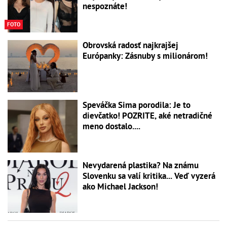
nespoznáte!
FOTO
Obrovská radosť najkrajšej
Európanky: Zásnuby s milionárom!
Speváčka Sima porodila: Je to
dievčatko! POZRITE, aké netradičné
meno dostalo....
Nevydarená plastika? Na známu
Slovenku sa valí kritika... Veď vyzerá
ako Michael Jackson!