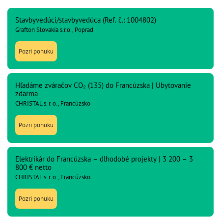
Stavbyvedúci/stavbyvedúca (Ref. č.: 1004802)
Grafton Slovakia s.r.o., Poprad
Pozri ponuku
Hľadáme zváračov CO₂ (135) do Francúzska | Ubytovanie
zdarma
CHRISTAL s. r. o., Francúzsko
Pozri ponuku
Elektrikár do Francúzska – dlhodobé projekty | 3 200 – 3
800 € netto
CHRISTAL s. r. o., Francúzsko
Pozri ponuku