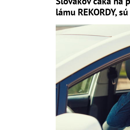
Slovákov čaká na 
lámu REKORDY, sú 