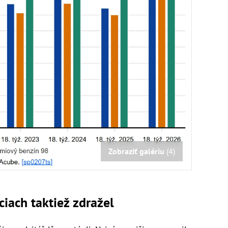
Zobraziť galériu
(4)
ciach taktiež zdražel