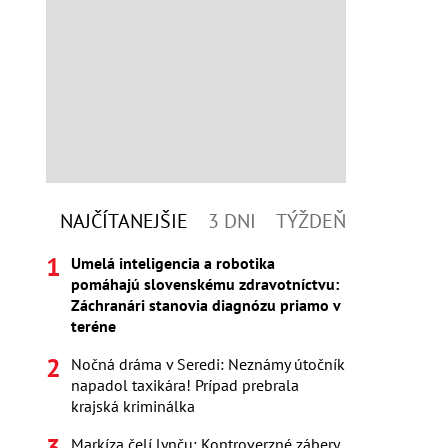
NAJČÍTANEJŠIE
3 DNI
TÝŽDEŇ
Umelá inteligencia a robotika
pomáhajú slovenskému zdravotníctvu:
Záchranári stanovia diagnózu priamo v
teréne
Nočná dráma v Seredi: Neznámy útočník
napadol taxikára! Prípad prebrala
krajská kriminálka
Markíza čelí lynču: Kontroverzné zábery