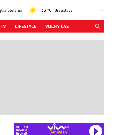
ajtra Štefánia
33 °C
 TV
LIFESTYLE
VOĽNÝ ČAS
STREAM
NAŽIVO
Dennyiah