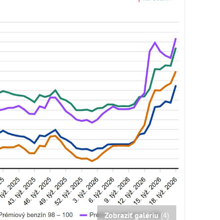
Zobraziť galériu
(4)