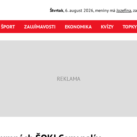
Štvrtok
,
6. august
2026
,
meniny má
Jozefína
, z
ŠPORT
ZAUJÍMAVOSTI
EKONOMIKA
KVÍZY
TOPKY