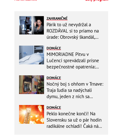
ZAHRANIČNÉ
Párik to už nevydržal a
ROZDÁVAL si to priamo na
úrade: Obrovský škandál,
obidvoch na mieste vyhodili
DOMÁCE
MIMORIADNE Pitvu v
Lučenci sprevádzali prísne
bezpečnostné opatrenia:
Zasahovali hasiči aj chemici!
DOMÁCE
Nočný boj s ohňom v Trnave:
Traja ľudia sa nadýchali
dymu, jeden z nich sa
zachoval ako hrdina!
DOMÁCE
Peklo konečne končí! Na
Slovensku sa už o pár hodín
radikálne ochladí! Čaká nás
TEPLOTNÝ ŠOK