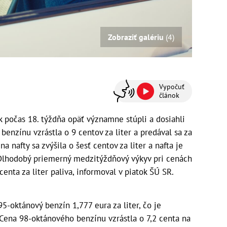
Zobraziť galériu
(4)
Vypočuť
článok
 počas 18. týždňa opäť významne stúpli a dosiahli
nzínu vzrástla o 9 centov za liter a predával sa za
 nafty sa zvýšila o šesť centov za liter a nafta je
Dlhodobý priemerný medzitýždňový výkyv pri cenách
enta za liter paliva, informoval v piatok ŠÚ SR.
95-oktánový benzín 1,777 eura za liter, čo je
Cena 98-oktánového benzínu vzrástla o 7,2 centa na