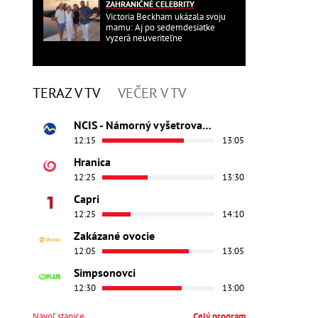
ZAHRANIČNÉ CELEBRITY
Victoria Beckham ukázala svoju
mamu: Aj po sedemdesiatke
vyzerá neuveriteľne
TERAZ V TV
VEČER V TV
NCIS - Námorný vyšetrovací úrad
12:15
13:05
Hranica
12:25
13:30
Capri
12:25
14:10
Zakázané ovocie
12:05
13:05
Simpsonovci
12:30
13:00
Navoľ stanice
Celý program