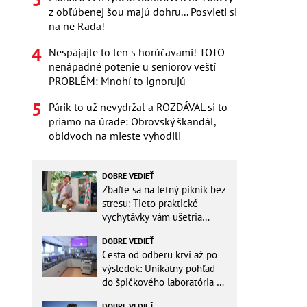
z obľúbenej šou majú dohru... Posvieti si
na ne Rada!
Nespájajte to len s horúčavami! TOTO
nenápadné potenie u seniorov veští
PROBLÉM: Mnohí to ignorujú
Párik to už nevydržal a ROZDÁVAL si to
priamo na úrade: Obrovský škandál,
obidvoch na mieste vyhodili
DOBRE VEDIEŤ
Zbaľte sa na letný piknik bez
stresu: Tieto praktické
vychytávky vám ušetria
miesto v batohu!
DOBRE VEDIEŤ
Cesta od odberu krvi až po
výsledok: Unikátny pohľad
do špičkového laboratória na
Slovensku
DOBRE VEDIEŤ