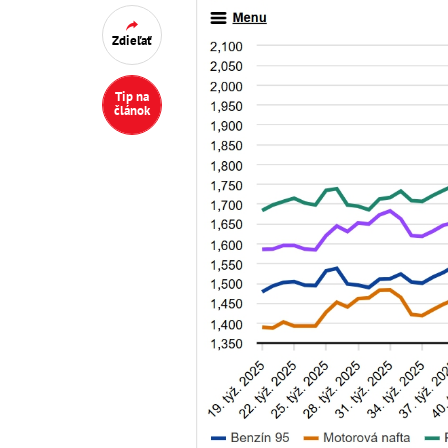
Zdieľať
Tip na
článok