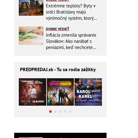
Extrémne teploty? Byty v
srdci Bratislavy majú
výnimočný systém, ktorý
ešte aj šetrí náklady
DOBRE VEDIEŤ
Inflácia zmenila správanie
Slovákov: Ako narábať s
peniazmi, keď nechcete
zbytočne riskovať?
PREDPREDAJ
.sk - Tu sa rodia zážitky