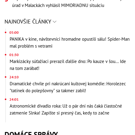
úrad v Malackách vyhlásil MIMORIADNU situáciu
NAJNOVŠIE ČLÁNKY
05:00
PANIKA v kine, návštevníci hromadne opustili sálu! Spider-Man
mal problém s vetrami
01:30
Markizácky súťažiaci prerazil ďalšie dno: Po kauze v šou... Ide
na tom zarábať!
24:10
Dramatické chvíle pri nakrúcaní kultovej komédie: Horolezec
"tatínek do polepšovny" sa takmer zabil!
24:01
Astronomické divadlo roka: Už o pár dní nás čaká čiastočné
zatmenie Slnka! Zapíšte si presný čas, kedy to začne
DOMÁCE SPRÁVY