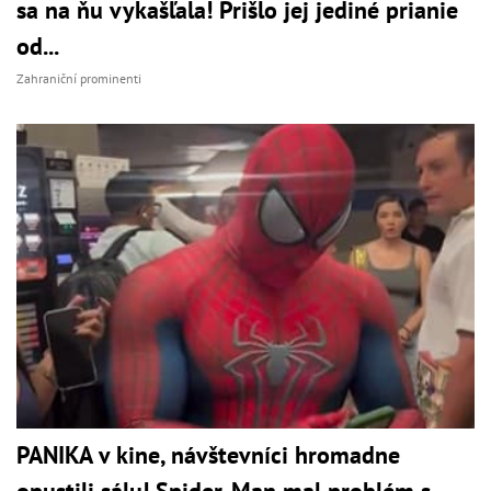
sa na ňu vykašľala! Prišlo jej jediné prianie
od...
Zahraniční prominenti
PANIKA v kine, návštevníci hromadne