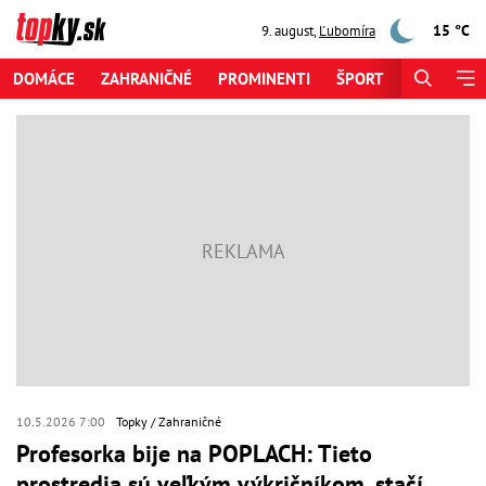
15 °C
9. august
,
Ľubomíra
DOMÁCE
ZAHRANIČNÉ
PROMINENTI
ŠPORT
ZAUJÍMAV
10.5.2026 7:00
Topky
Zahraničné
Profesorka bije na POPLACH: Tieto
prostredia sú veľkým výkričníkom, stačí