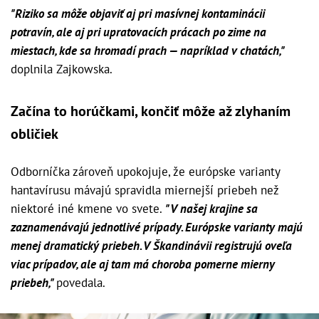
"Riziko sa môže objaviť aj pri masívnej kontaminácii
potravín, ale aj pri upratovacích prácach po zime na
miestach, kde sa hromadí prach — napríklad v chatách,"
doplnila Zajkowska.
Začína to horúčkami, končiť môže až zlyhaním
obličiek
Odborníčka zároveň upokojuje, že európske varianty
hantavírusu mávajú spravidla miernejší priebeh než
niektoré iné kmene vo svete.
"V našej krajine sa
zaznamenávajú jednotlivé prípady. Európske varianty majú
menej dramatický priebeh. V Škandinávii registru
jú oveľa
viac prípadov, ale aj tam má choroba pomerne mierny
priebeh,"
povedala.