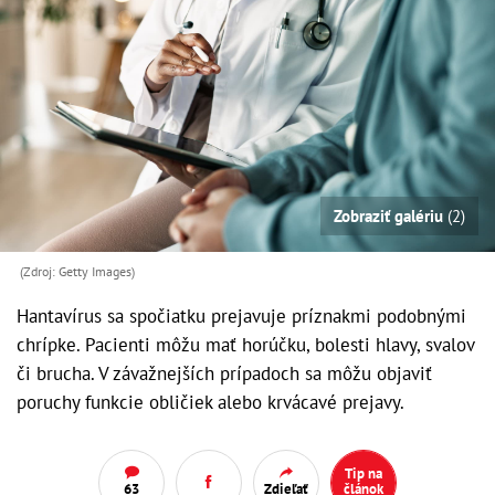
Zobraziť galériu
(2)
(Zdroj: Getty Images)
Hantavírus sa spočiatku prejavuje príznakmi podobnými
chrípke. Pacienti môžu mať horúčku, bolesti hlavy, svalov
či brucha. V závažnejších prípadoch sa môžu objaviť
poruchy funkcie obličiek alebo krvácavé prejavy.
Tip na
63
Zdieľať
článok