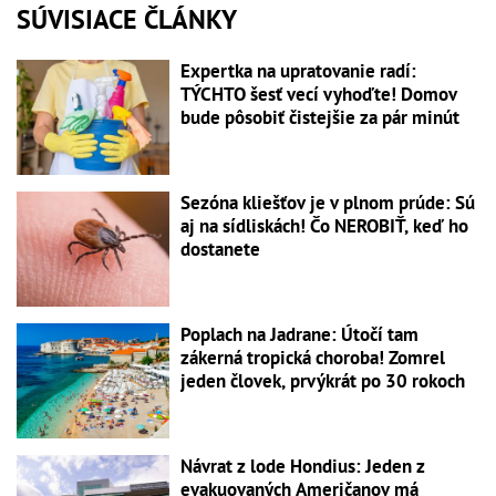
SÚVISIACE ČLÁNKY
Expertka na upratovanie radí:
TÝCHTO šesť vecí vyhoďte! Domov
bude pôsobiť čistejšie za pár minút
Sezóna kliešťov je v plnom prúde: Sú
aj na sídliskách! Čo NEROBIŤ, keď ho
dostanete
Poplach na Jadrane: Útočí tam
zákerná tropická choroba! Zomrel
jeden človek, prvýkrát po 30 rokoch
Návrat z lode Hondius: Jeden z
evakuovaných Američanov má