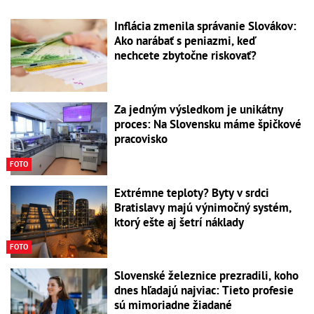
Inflácia zmenila správanie Slovákov:
Ako narábať s peniazmi, keď
nechcete zbytočne riskovať?
Za jedným výsledkom je unikátny
proces: Na Slovensku máme špičkové
pracovisko
FOTO
Extrémne teploty? Byty v srdci
Bratislavy majú výnimočný systém,
ktorý ešte aj šetrí náklady
FOTO
Slovenské železnice prezradili, koho
dnes hľadajú najviac: Tieto profesie
sú mimoriadne žiadané