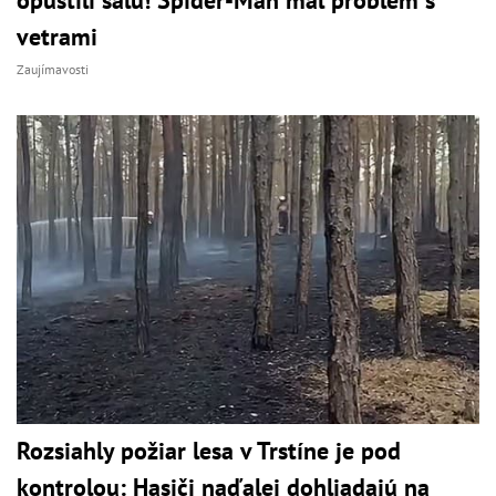
opustili sálu! Spider-Man mal problém s
vetrami
Zaujímavosti
Rozsiahly požiar lesa v Trstíne je pod
kontrolou: Hasiči naďalej dohliadajú na