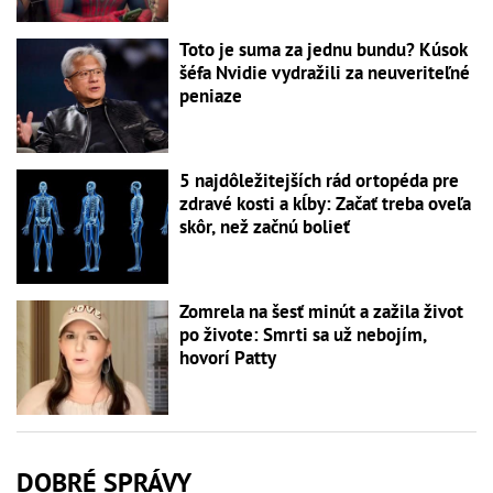
Toto je suma za jednu bundu? Kúsok
šéfa Nvidie vydražili za neuveriteľné
peniaze
5 najdôležitejších rád ortopéda pre
zdravé kosti a kĺby: Začať treba oveľa
skôr, než začnú bolieť
Zomrela na šesť minút a zažila život
po živote: Smrti sa už nebojím,
hovorí Patty
DOBRÉ SPRÁVY