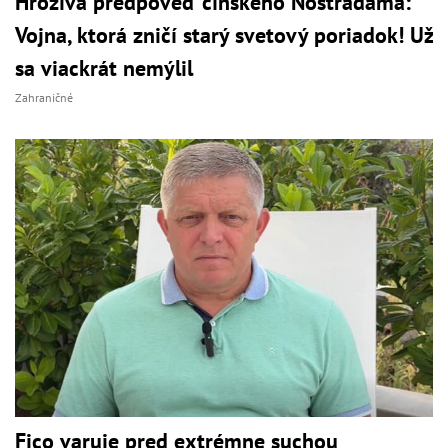
Hrozivá predpoveď čínskeho Nostradama:
Vojna, ktorá zničí starý svetový poriadok! Už
sa viackrát nemýlil
Zahraničné
Fico varuje pred extrémne suchou