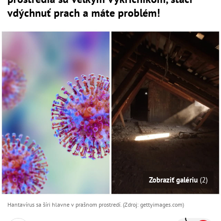
vdýchnuť prach a máte problém!
Zobraziť galériu
(2)
Hantavírus sa šíri hlavne v prašnom prostredí. (Zdroj: gettyimages.com)