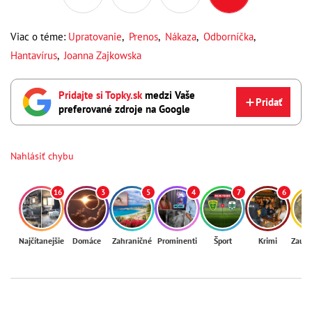
Viac o téme:
Upratovanie
,
Prenos
,
Nákaza
,
Odborníčka
,
Hantavírus
,
Joanna Zajkowska
Pridajte si Topky.sk
medzi Vaše
Pridať
preferované zdroje na Google
Nahlásiť chybu
16
3
5
4
7
6
Najčítanejšie
Domáce
Zahraničné
Prominenti
Šport
Krimi
Zaují