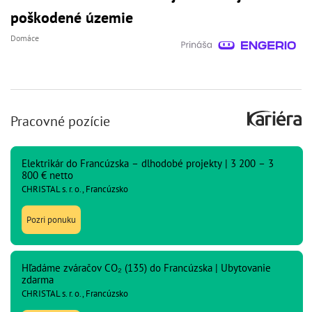
poškodené územie
Domáce
Pracovné pozície
Elektrikár do Francúzska – dlhodobé projekty | 3 200 – 3
800 € netto
CHRISTAL s. r. o., Francúzsko
Pozri ponuku
Hľadáme zváračov CO₂ (135) do Francúzska | Ubytovanie
zdarma
CHRISTAL s. r. o., Francúzsko