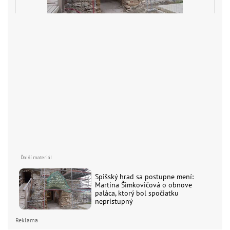
Spišský hrad sa postupne mení:
Martina Šimkovičová o obnove
paláca, ktorý bol spočiatku
neprístupný
Reklama