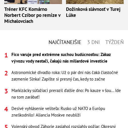
Tréner KFC Komárno
Dožinková slávnosť v Turej
Norbert Czibor po remíze v
Lúke
Michalovciach
NAJČÍTANEJŠIE
3 DNI
TÝŽDEŇ
Fico varuje pred extrémne suchou budúcnosťou: Zákaz
vývozu vody nestačí, čakajú nás miliardové investície
Astronomické divadlo roka: Už o pár dní nás čaká čiastočné
zatmenie Slnka! Zapíšte si presný čas, kedy to začne
Markizácky súťažiaci prerazil ďalšie dno: Po kauze v šou... Ide
na tom zarábať!
Desivé vyhlásenie veliteľa: Rusko už NATO a Európu
zneškodnilo! Aliancia Moskve neublíži
Vojenský obvod Záhorie zasiahol rozsiahly požiar: Okresný