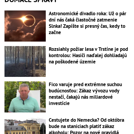
Astronomické divadlo roka: Už o pár
dní nás čaká čiastočné zatmenie
Slnka! Zapíšte si presný čas, kedy to
začne
Rozsiahly požiar lesa v Trstíne je pod
kontrolou: Hasiči naďalej dohliadajú
na poškodené územie
Fico varuje pred extrémne suchou
budúcnosťou: Zákaz vývozu vody
nestačí, čakajú nás miliardové
investície
Cestujete do Nemecka? Od októbra
bude na staniciach platiť zákaz
alkoholu: Pozor na nové pravidlá