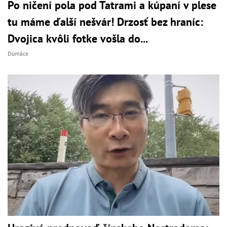
Po ničení pola pod Tatrami a kúpaní v plese
tu máme ďalší nešvár! Drzosť bez hraníc:
Dvojica kvôli fotke vošla do...
Domáce