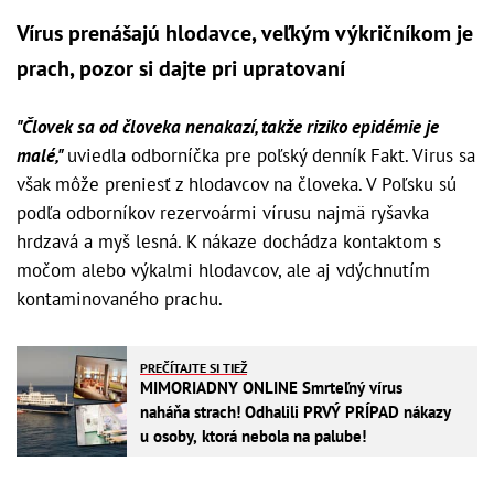
Vírus prenášajú hlodavce, veľkým výkričníkom je
prach, pozor si dajte pri upratovaní
"Človek sa od človeka nenakazí, takže riziko epidémie je
malé,"
uviedla odborníčka pre poľský denník Fakt. Virus sa
však môže preniesť z hlodavcov na človeka. V Poľsku sú
podľa odborníkov rezervoármi vírusu najmä ryšavka
hrdzavá a myš lesná. K nákaze dochádza kontaktom s
močom alebo výkalmi hlodavcov, ale aj vdýchnutím
kontaminovaného prachu.
PREČÍTAJTE SI TIEŽ
MIMORIADNY ONLINE Smrteľný vírus
naháňa strach! Odhalili PRVÝ PRÍPAD nákazy
u osoby, ktorá nebola na palube!