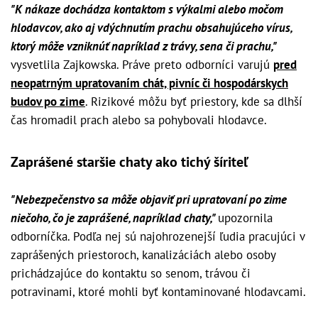
"K nákaze dochádza kontaktom s výkalmi alebo močom
hlodavcov, ako aj vdýchnutím prachu obsahujúceho vírus,
ktorý môže vzniknúť napríklad z trávy, sena či prachu,"
vysvetlila Zajkowska. Práve preto odborníci varujú
pred
neopatrným upratovaním chát, pivníc či hospodárskych
budov po zime
. Rizikové môžu byť priestory, kde sa dlhší
čas hromadil prach alebo sa pohybovali hlodavce.
Zaprášené staršie chaty ako tichý šíriteľ
"Nebezpečenstvo sa môže objaviť pri upratovaní po zime
niečoho, čo je zaprášené, napríklad chaty,"
upozornila
odborníčka. Podľa nej sú najohrozenejší ľudia pracujúci v
zaprášených priestoroch, kanalizáciách alebo osoby
prichádzajúce do kontaktu so senom, trávou či
potravinami, ktoré mohli byť kontaminované hlodavcami.