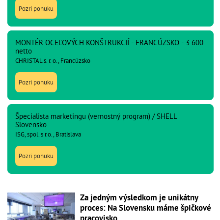
Pozri ponuku
MONTÉR OCEĽOVÝCH KONŠTRUKCIÍ - FRANCÚZSKO - 3 600
netto
CHRISTAL s. r. o., Francúzsko
Pozri ponuku
Špecialista marketingu (vernostný program) / SHELL
Slovensko
ISG, spol. s r.o., Bratislava
Pozri ponuku
Za jedným výsledkom je unikátny
proces: Na Slovensku máme špičkové
pracovisko