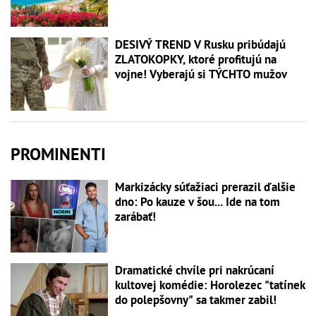
DESIVÝ TREND V Rusku pribúdajú
ZLATOKOPKY, ktoré profitujú na
vojne! Vyberajú si TÝCHTO mužov
PROMINENTI
Markizácky súťažiaci prerazil ďalšie
dno: Po kauze v šou... Ide na tom
zarábať!
Dramatické chvíle pri nakrúcaní
kultovej komédie: Horolezec "tatínek
do polepšovny" sa takmer zabil!