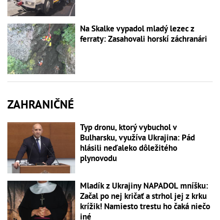
Na Skalke vypadol mladý lezec z
ferraty: Zasahovali horskí záchranári
ZAHRANIČNÉ
Typ dronu, ktorý vybuchol v
Bulharsku, využíva Ukrajina: Pád
hlásili neďaleko dôležitého
plynovodu
Mladík z Ukrajiny NAPADOL mníšku:
Začal po nej kričať a strhol jej z krku
krížik! Namiesto trestu ho čaká niečo
iné