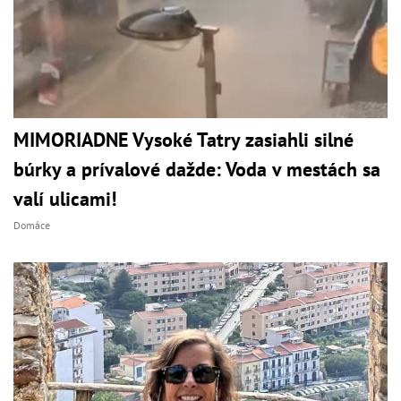
MIMORIADNE Vysoké Tatry zasiahli silné
búrky a prívalové dažde: Voda v mestách sa
valí ulicami!
Domáce