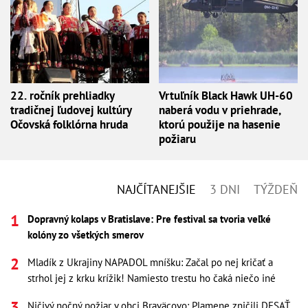
22. ročník prehliadky
Vrtuľník Black Hawk UH-60
tradičnej ľudovej kultúry
naberá vodu v priehrade,
Očovská folklórna hruda
ktorú použije na hasenie
požiaru
NAJČÍTANEJŠIE
3 DNI
TÝŽDEŇ
Dopravný kolaps v Bratislave: Pre festival sa tvoria veľké
kolóny zo všetkých smerov
Mladík z Ukrajiny NAPADOL mníšku: Začal po nej kričať a
strhol jej z krku krížik! Namiesto trestu ho čaká niečo iné
Ničivý nočný požiar v obci Braväcovo: Plamene zničili DESAŤ