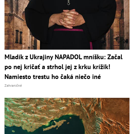
Mladík z Ukrajiny NAPADOL mníšku: Začal
po nej kričať a strhol jej z krku krížik!
Namiesto trestu ho čaká niečo iné
Zahraničné