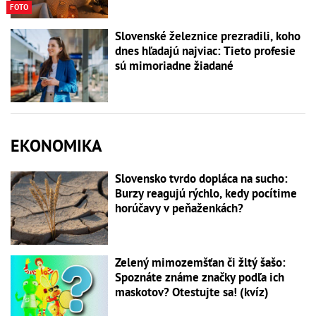
FOTO
Slovenské železnice prezradili, koho
dnes hľadajú najviac: Tieto profesie
sú mimoriadne žiadané
EKONOMIKA
Slovensko tvrdo dopláca na sucho:
Burzy reagujú rýchlo, kedy pocítime
horúčavy v peňaženkách?
Zelený mimozemšťan či žltý šašo:
Spoznáte známe značky podľa ich
maskotov? Otestujte sa! (kvíz)