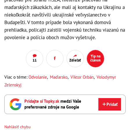
maďarských zákazkách, ale mali aj kontakty na Ukrajinu a
niekoľkokrát navštívili ukrajinské veľvyslanectvo v
Budapešti. V tomto prípade bola vykonaná domová
prehliadka, policajti zaistili vojenskú techniku viazanú na
povolenie a polícia oboch mužov vyšetruje.
Tip na
11
Zdieľať
článok
Viac o téme:
Odvolanie
,
Maďarsko
,
Viktor Orbán
,
Volodymyr
Zelenskyj
Pridajte si Topky.sk
medzi Vaše
Pridať
preferované zdroje na Google
Nahlásiť chybu