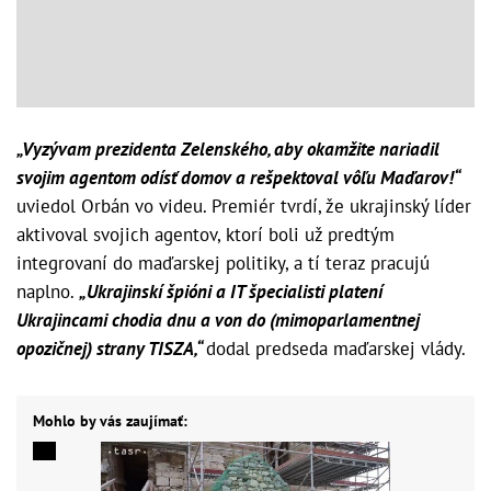
„Vyzývam prezidenta Zelenského, aby okamžite nariadil
svojim agentom odísť domov a rešpektoval vôľu Maďarov!“
uviedol Orbán vo videu. Premiér tvrdí, že ukrajinský líder
aktivoval svojich agentov, ktorí boli už predtým
integrovaní do maďarskej politiky, a tí teraz pracujú
naplno.
„Ukrajinskí špióni a IT špecialisti platení
Ukrajincami chodia dnu a von do (mimoparlamentnej
opozičnej) strany TISZA,“
dodal predseda maďarskej vlády.
Mohlo by vás zaujímať: