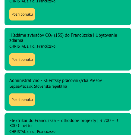
CHRISTAL s. r. o., Francúzsko
Pozri ponuku
Hľadáme zváračov CO₂ (135) do Francúzska | Ubytovanie
zdarma
CHRISTAL s. r. o., Francúzsko
Pozri ponuku
Administratívno - Klientsky pracovník/čka Prešov
LepsiaPraca.sk, Slovenská republika
Pozri ponuku
Elektrikár do Francúzska – dlhodobé projekty | 3 200 – 3
800 € netto
CHRISTAL s. r. o., Francúzsko