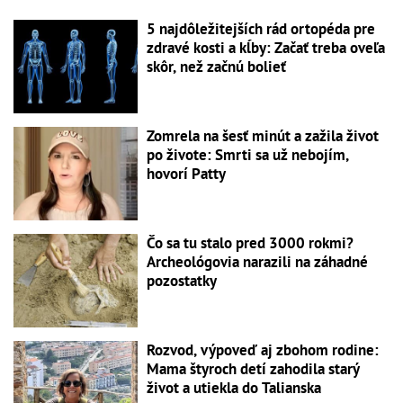
5 najdôležitejších rád ortopéda pre
zdravé kosti a kĺby: Začať treba oveľa
skôr, než začnú bolieť
Zomrela na šesť minút a zažila život
po živote: Smrti sa už nebojím,
hovorí Patty
Čo sa tu stalo pred 3000 rokmi?
Archeológovia narazili na záhadné
pozostatky
Rozvod, výpoveď aj zbohom rodine:
Mama štyroch detí zahodila starý
život a utiekla do Talianska