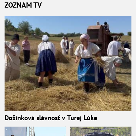
ZOZNAM TV
Dožinková slávnosť v Turej Lúke