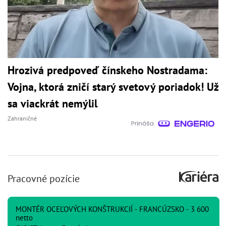
Hrozivá predpoveď čínskeho Nostradama:
Vojna, ktorá zničí starý svetový poriadok! Už
sa viackrát nemýlil
Zahraničné
Pracovné pozície
MONTÉR OCEĽOVÝCH KONŠTRUKCIÍ - FRANCÚZSKO - 3 600
netto