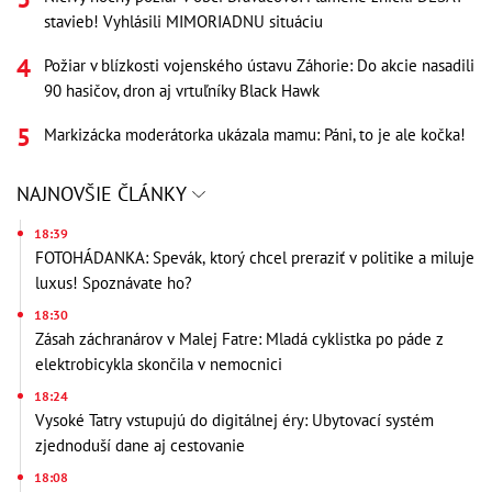
stavieb! Vyhlásili MIMORIADNU situáciu
Požiar v blízkosti vojenského ústavu Záhorie: Do akcie nasadili
90 hasičov, dron aj vrtuľníky Black Hawk
Markizácka moderátorka ukázala mamu: Páni, to je ale kočka!
NAJNOVŠIE ČLÁNKY
18:39
FOTOHÁDANKA: Spevák, ktorý chcel preraziť v politike a miluje
luxus! Spoznávate ho?
18:30
Zásah záchranárov v Malej Fatre: Mladá cyklistka po páde z
elektrobicykla skončila v nemocnici
18:24
Vysoké Tatry vstupujú do digitálnej éry: Ubytovací systém
zjednoduší dane aj cestovanie
18:08