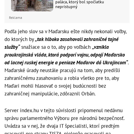
paláca, ktorý bol spočiatku
neprístupný
Reklama
Podľa jeho slov sa v Maďarsku ešte nikdy nekonali voľby,
do ktorých by
„tak hlboko zasahovali zahraničné tajné
služby“
snažiace sa o to, aby po voľbách
„vznikla
proukrajinská vláda, ktorá podporí vojnu, odpojí Maďarsko
od lacnej ruskej energie a peniaze Maďarov dá Ukrajincom“
.
Maďarské úrady neustále pracujú na tom, aby predišli
zahraničnému zasahovaniu a robia všetko pre to, aby
Maďari mohli hlasovať o svojej budúcnosti bez
zahraničnej manipulácie, zdôraznil Orbán.
Server index.hu v tejto súvislosti pripomenul nedávnu
správu parlamentného Výboru pre národnú bezpečnosť.
Uvádza sa v nej, že dvaja IT špecialisti, ktorí predtým
pracovali pre stranu TISZA, nielenže pracovali na