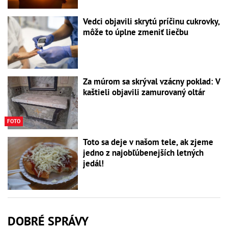
Vedci objavili skrytú príčinu cukrovky,
môže to úplne zmeniť liečbu
Za múrom sa skrýval vzácny poklad: V
kaštieli objavili zamurovaný oltár
FOTO
Toto sa deje v našom tele, ak zjeme
jedno z najobľúbenejších letných
jedál!
DOBRÉ SPRÁVY