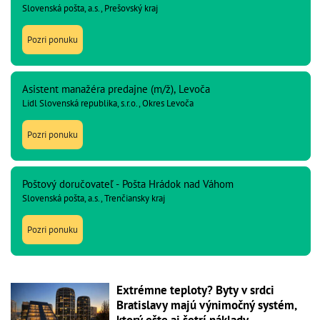
Slovenská pošta, a.s., Prešovský kraj
Pozri ponuku
Asistent manažéra predajne (m/ž), Levoča
Lidl Slovenská republika, s.r.o., Okres Levoča
Pozri ponuku
Poštový doručovateľ - Pošta Hrádok nad Váhom
Slovenská pošta, a.s., Trenčiansky kraj
Pozri ponuku
Extrémne teploty? Byty v srdci
Bratislavy majú výnimočný systém,
ktorý ešte aj šetrí náklady