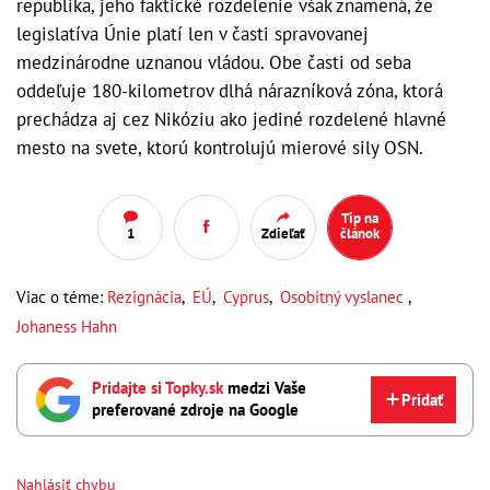
republika, jeho faktické rozdelenie však znamená, že
legislatíva Únie platí len v časti spravovanej
medzinárodne uznanou vládou. Obe časti od seba
oddeľuje 180-kilometrov dlhá nárazníková zóna, ktorá
prechádza aj cez Nikóziu ako jediné rozdelené hlavné
mesto na svete, ktorú kontrolujú mierové sily OSN.
Tip na
1
Zdieľať
článok
Viac o téme:
Rezignácia
,
EÚ
,
Cyprus
,
Osobitný vyslanec
,
Johaness Hahn
Pridajte si Topky.sk
medzi Vaše
Pridať
preferované zdroje na Google
Nahlásiť chybu