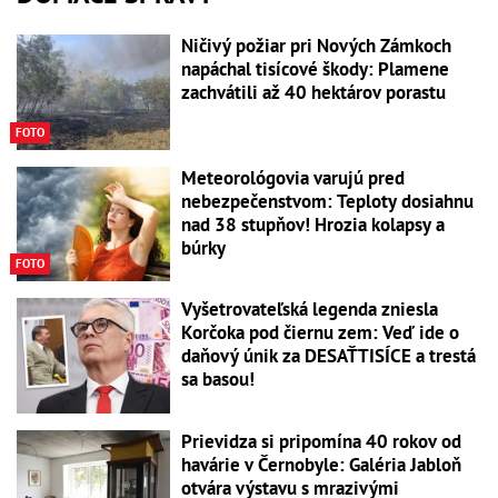
Ničivý požiar pri Nových Zámkoch
napáchal tisícové škody: Plamene
zachvátili až 40 hektárov porastu
FOTO
Meteorológovia varujú pred
nebezpečenstvom: Teploty dosiahnu
nad 38 stupňov! Hrozia kolapsy a
búrky
FOTO
Vyšetrovateľská legenda zniesla
Korčoka pod čiernu zem: Veď ide o
daňový únik za DESAŤTISÍCE a trestá
sa basou!
Prievidza si pripomína 40 rokov od
havárie v Černobyle: Galéria Jabloň
otvára výstavu s mrazivými