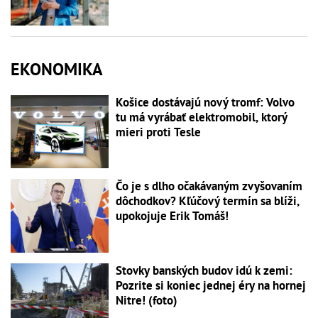
EKONOMIKA
Košice dostávajú nový tromf: Volvo
tu má vyrábať elektromobil, ktorý
mieri proti Tesle
Čo je s dlho očakávaným zvyšovaním
dôchodkov? Kľúčový termín sa blíži,
upokojuje Erik Tomáš!
Stovky banských budov idú k zemi:
Pozrite si koniec jednej éry na hornej
Nitre! (foto)