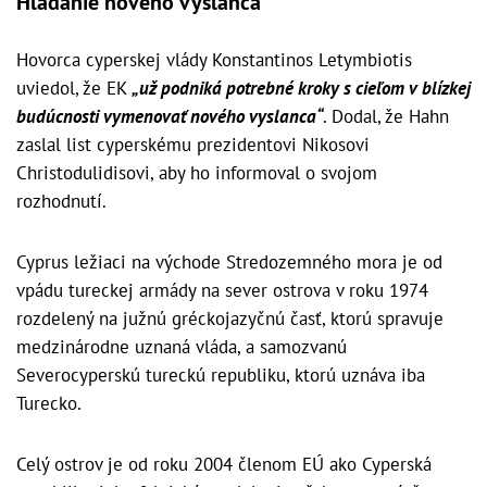
Hľadanie nového vyslanca
Hovorca cyperskej vlády Konstantinos Letymbiotis
uviedol, že EK
„už podniká potrebné kroky s cieľom v blízkej
budúcnosti vymenovať nového vyslanca“
. Dodal, že Hahn
zaslal list cyperskému prezidentovi Nikosovi
Christodulidisovi, aby ho informoval o svojom
rozhodnutí.
Cyprus ležiaci na východe Stredozemného mora je od
vpádu tureckej armády na sever ostrova v roku 1974
rozdelený na južnú gréckojazyčnú časť, ktorú spravuje
medzinárodne uznaná vláda, a samozvanú
Severocyperskú tureckú republiku, ktorú uznáva iba
Turecko.
Celý ostrov je od roku 2004 členom EÚ ako Cyperská