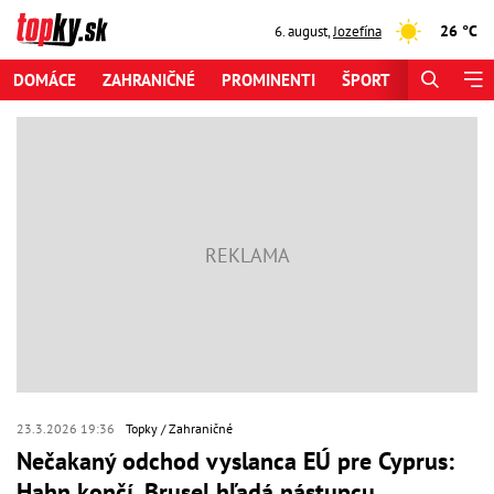
26 °C
6. august
,
Jozefína
DOMÁCE
ZAHRANIČNÉ
PROMINENTI
ŠPORT
ZAUJÍMAV
23.3.2026 19:36
Topky
Zahraničné
Nečakaný odchod vyslanca EÚ pre Cyprus:
Hahn končí, Brusel hľadá nástupcu