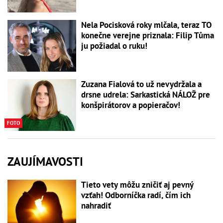
Nela Pocisková roky mlčala, teraz TO
konečne verejne priznala: Filip Tůma
ju požiadal o ruku!
Zuzana Fialová to už nevydržala a
drsne udrela: Sarkastická NÁLOŽ pre
konšpirátorov a popieračov!
FOTO
ZAUJÍMAVOSTI
Tieto vety môžu zničiť aj pevný
vzťah! Odborníčka radí, čím ich
nahradiť