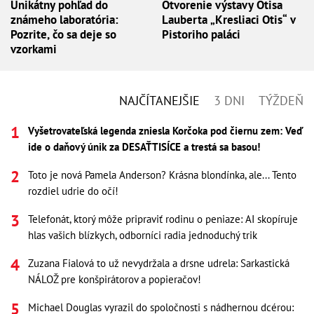
Unikátny pohľad do
Otvorenie výstavy Otisa
známeho laboratória:
Lauberta „Kresliaci Otis“ v
Pozrite, čo sa deje so
Pistoriho paláci
vzorkami
NAJČÍTANEJŠIE
3 DNI
TÝŽDEŇ
Vyšetrovateľská legenda zniesla Korčoka pod čiernu zem: Veď
ide o daňový únik za DESAŤTISÍCE a trestá sa basou!
Toto je nová Pamela Anderson? Krásna blondínka, ale... Tento
rozdiel udrie do očí!
Telefonát, ktorý môže pripraviť rodinu o peniaze: AI skopíruje
hlas vašich blízkych, odborníci radia jednoduchý trik
Zuzana Fialová to už nevydržala a drsne udrela: Sarkastická
NÁLOŽ pre konšpirátorov a popieračov!
Michael Douglas vyrazil do spoločnosti s nádhernou dcérou: