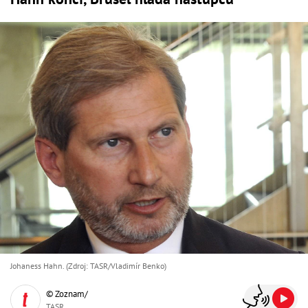
Johaness Hahn. (Zdroj: TASR/Vladimír Benko)
© Zoznam/
TASR