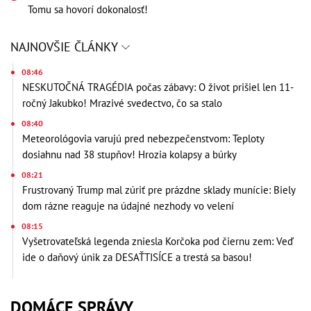
Tomu sa hovorí dokonalosť!
NAJNOVŠIE ČLÁNKY
08:46
NESKUTOČNÁ TRAGÉDIA počas zábavy: O život prišiel len 11-
ročný Jakubko! Mrazivé svedectvo, čo sa stalo
08:40
Meteorológovia varujú pred nebezpečenstvom: Teploty
dosiahnu nad 38 stupňov! Hrozia kolapsy a búrky
08:21
Frustrovaný Trump mal zúriť pre prázdne sklady munície: Biely
dom rázne reaguje na údajné nezhody vo velení
08:15
Vyšetrovateľská legenda zniesla Korčoka pod čiernu zem: Veď
ide o daňový únik za DESAŤTISÍCE a trestá sa basou!
DOMÁCE SPRÁVY