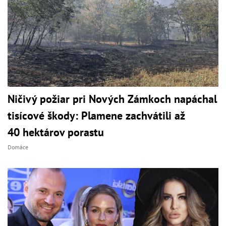
Ničivý požiar pri Nových Zámkoch napáchal
tisícové škody: Plamene zachvátili až
40 hektárov porastu
Domáce