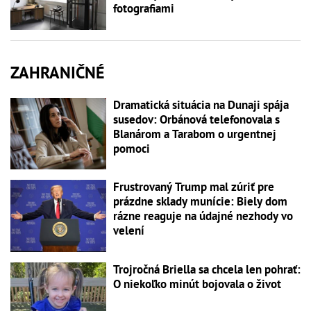
fotografiami
ZAHRANIČNÉ
Dramatická situácia na Dunaji spája
susedov: Orbánová telefonovala s
Blanárom a Tarabom o urgentnej
pomoci
Frustrovaný Trump mal zúriť pre
prázdne sklady munície: Biely dom
rázne reaguje na údajné nezhody vo
velení
Trojročná Briella sa chcela len pohrať:
O niekoľko minút bojovala o život