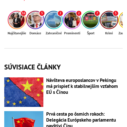
16
5
2
2
7
5
Najčítanejšie
Domáce
Zahraničné
Prominenti
Šport
Krimi
Zaují
SÚVISIACE ČLÁNKY
Návšteva europoslancov v Pekingu
má prispieť k stabilnejším vzťahom
EÚ s Čínou
Prvá cesta po ôsmich rokoch:
Delegácia Európskeho parlamentu
navštívi Čínu