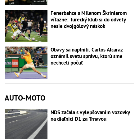
Fenerbahce s Milanom Škriniarom
víťazne: Turecký klub si do odvety
nesie dvojgólový náskok
Obavy sa naplnili: Carlos Alcaraz
oznámil svetu správu, ktorú sme
nechceli počuť
AUTO-MOTO
NDS začala s vylepšovaním vozovky
na diaľnici D1 za Trnavou