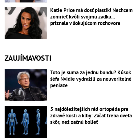
Katie Price má dosť plastík! Nechcem
zomrieť kvôli svojmu zadku...
priznala v šokujúcom rozhovore
ZAUJÍMAVOSTI
Toto je suma za jednu bundu? Kúsok
šéfa Nvidie vydražili za neuveriteľné
peniaze
5 najdôležitejších rád ortopéda pre
zdravé kosti a kĺby: Začať treba oveľa
skôr, než začnú bolieť