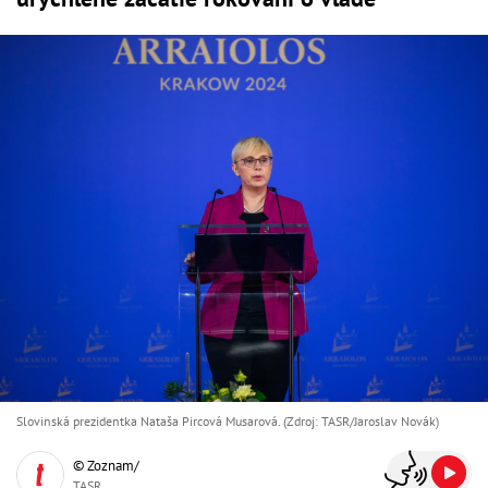
Slovinská prezidentka Nataša Pircová Musarová. (Zdroj: TASR/Jaroslav Novák)
© Zoznam/
TASR