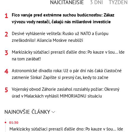
NAJČÍTANEJŠIE
3 DNI
TÝŽDEŇ
Fico varuje pred extrémne suchou budúcnosťou: Zákaz
vývozu vody nestačí, čakajú nás miliardové investície
Desivé vyhlásenie veliteľa: Rusko už NATO a Európu
zneškodnilo! Aliancia Moskve neublíži
Markizácky súťažiaci prerazil ďalšie dno: Po kauze v šou... Ide
na tom zarábať!
Astronomické divadlo roka: Už o pár dní nás čaká čiastočné
zatmenie Slnka! Zapíšte si presný čas, kedy to začne
Vojenský obvod Záhorie zasiahol rozsiahly požiar: Okresný
úrad v Malackách vyhlásil MIMORIADNU situáciu
NAJNOVŠIE ČLÁNKY
01:30
Markizácky súťažiaci prerazil ďalšie dno: Po kauze v šou... Ide