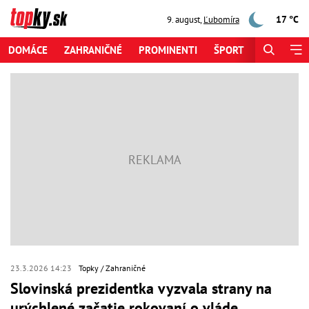
17 °C
9. august
,
Ľubomíra
DOMÁCE
ZAHRANIČNÉ
PROMINENTI
ŠPORT
ZAUJÍMAV
23.3.2026 14:23
Topky
Zahraničné
Slovinská prezidentka vyzvala strany na
urýchlené začatie rokovaní o vláde