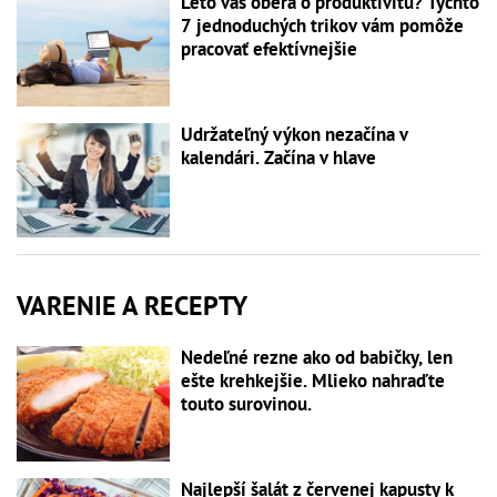
Leto vás oberá o produktivitu? Týchto
7 jednoduchých trikov vám pomôže
pracovať efektívnejšie
Udržateľný výkon nezačína v
kalendári. Začína v hlave
VARENIE A RECEPTY
Nedeľné rezne ako od babičky, len
ešte krehkejšie. Mlieko nahraďte
touto surovinou.
Najlepší šalát z červenej kapusty k