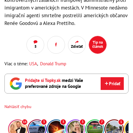
imigrantom v amerických mestách. V Minnesote nedávno
imigrační agenti smrteľne postrelili amerických občanov
Renée Goodovú a Alexa Prettiho.
Tip na
5
Zdieľať
článok
Viac o téme:
USA
,
Donald Trump
Pridajte si Topky.sk
medzi Vaše
Pridať
preferované zdroje na Google
Nahlásiť chybu
16
3
3
3
7
1