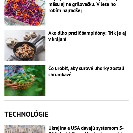
mäsu aj na grilovačku. V lete ho
robím najradšej
Ako dlho pražiť šampiňóny: Trik je aj
v krájaní
Čo urobiť, aby surové uhorky zostali
chrumkavé
TECHNOLÓGIE
Ukrajina a USA dávajú systémom S-