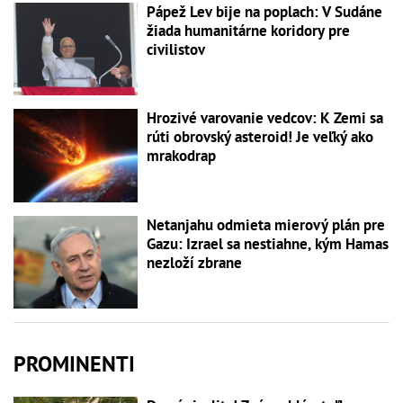
Pápež Lev bije na poplach: V Sudáne
žiada humanitárne koridory pre
civilistov
Hrozivé varovanie vedcov: K Zemi sa
rúti obrovský asteroid! Je veľký ako
mrakodrap
Netanjahu odmieta mierový plán pre
Gazu: Izrael sa nestiahne, kým Hamas
nezloží zbrane
PROMINENTI