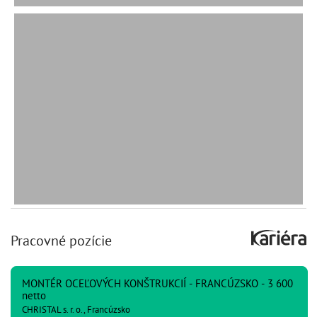
Pracovné pozície
MONTÉR OCEĽOVÝCH KONŠTRUKCIÍ - FRANCÚZSKO - 3 600
netto
CHRISTAL s. r. o., Francúzsko