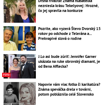
Drsná rivalita! Známa hlásateľka
nezniesla krásu Tekelyovej: Hrozné,
čo jej spravila na konkurze
Pozrite, ako vyzerá Števo Dvorský 15
rokov po odchode z Telerána a...
Prekvapivé slová o rodine
J.Lo asi bude zúriť: Jennifer Garner
ukázala na ruke obrovský diamant, je
od Bena Afflecka?
FOTO
Napovie vám viac fotka či karikatúra?
Známa speváčka drela v továrni,
potom pobláznila celé Slovensko