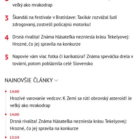
veľký ako mrakodrap
Škandál na festivale v Bratislave: Taxikár rozvážal ľudí
zdrogovaný, zostrelil policajnú motorku!
Drsná rivalita! Známa hlásateľka nezniesla krásu Tekelyovej:
Hrozné, čo jej spravila na konkurze
Napovie vám viac fotka či karikatúra? Známa speváčka drela v
továrni, potom pobláznila celé Slovensko
NAJNOVŠIE ČLÁNKY
14:00
Hrozivé varovanie vedcov: K Zemi sa rúti obrovský asteroid! Je
veľký ako mrakodrap
14:00
Drsná rivalita! Známa hlásateľka nezniesla krásu Tekelyovej:
Hrozné, čo jej spravila na konkurze
13:59