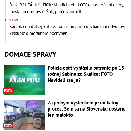
Ďalší BRUTÁLNY ÚTOK: Mladíci dobili OTCA pred očami dcéry,
musia ho operovať! Šok, prečo zaútočili
13:59
Korčok čelí ďalšej kritike: Tomáš hovorí o obchádzaní odvodov,
Viskupič o morálnom pochybení
DOMÁCE SPRÁVY
Polícia opäť vyhlásila pátranie po 15-
ročnej Sabine zo Skalice: FOTO
Nevideli ste ju?
FOTO
Za jedným výsledkom je unikátny
proces: Sem sa na Slovensku dostane
len málokto
FOTO