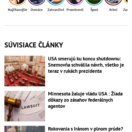
Najčítanejšie
Domáce
Zahraničné
Prominenti
Šport
Krimi
Zaují
SÚVISIACE ČLÁNKY
USA smerujú ku koncu shutdownu:
Snemovňa schválila návrh, všetko je
teraz v rukách prezidenta
Minnesota žaluje vládu USA : Žiada
dôkazy zo zásahov federálnych
agentov
Rokovania s Iránom v plnom prúde?