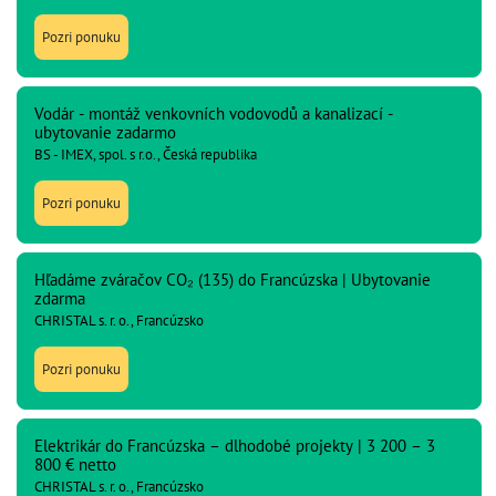
Pozri ponuku
Vodár - montáž venkovních vodovodů a kanalizací -
ubytovanie zadarmo
BS - IMEX, spol. s r.o., Česká republika
Pozri ponuku
Hľadáme zváračov CO₂ (135) do Francúzska | Ubytovanie
zdarma
CHRISTAL s. r. o., Francúzsko
Pozri ponuku
Elektrikár do Francúzska – dlhodobé projekty | 3 200 – 3
800 € netto
CHRISTAL s. r. o., Francúzsko