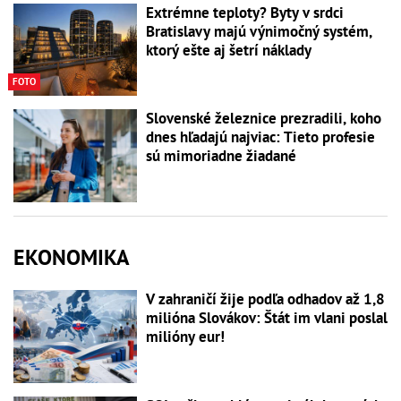
Extrémne teploty? Byty v srdci
Bratislavy majú výnimočný systém,
ktorý ešte aj šetrí náklady
FOTO
Slovenské železnice prezradili, koho
dnes hľadajú najviac: Tieto profesie
sú mimoriadne žiadané
EKONOMIKA
V zahraničí žije podľa odhadov až 1,8
milióna Slovákov: Štát im vlani poslal
milióny eur!