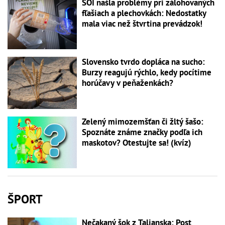
SOI našla problémy pri zálohovaných
fľašiach a plechovkách: Nedostatky
mala viac než štvrtina prevádzok!
Slovensko tvrdo dopláca na sucho:
Burzy reagujú rýchlo, kedy pocítime
horúčavy v peňaženkách?
Zelený mimozemšťan či žltý šašo:
Spoznáte známe značky podľa ich
maskotov? Otestujte sa! (kvíz)
ŠPORT
Nečakaný šok z Talianska: Post