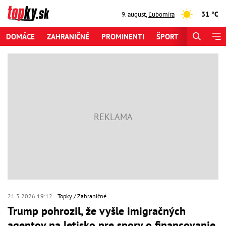
31 °C
9. august
,
Ľubomíra
DOMÁCE
ZAHRANIČNÉ
PROMINENTI
ŠPORT
ZAUJÍMAV
21.3.2026 19:12
Topky
Zahraničné
Trump pohrozil, že vyšle imigračných
agentov na letisko pre spory o financovanie