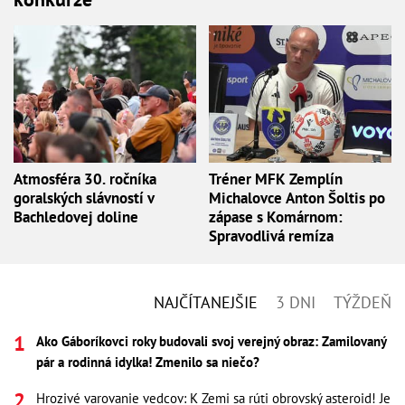
Atmosféra 30. ročníka
Tréner MFK Zemplín
goralských slávností v
Michalovce Anton Šoltis po
Bachledovej doline
zápase s Komárnom:
Spravodlivá remíza
NAJČÍTANEJŠIE
3 DNI
TÝŽDEŇ
Ako Gáboríkovci roky budovali svoj verejný obraz: Zamilovaný
pár a rodinná idylka! Zmenilo sa niečo?
Hrozivé varovanie vedcov: K Zemi sa rúti obrovský asteroid! Je