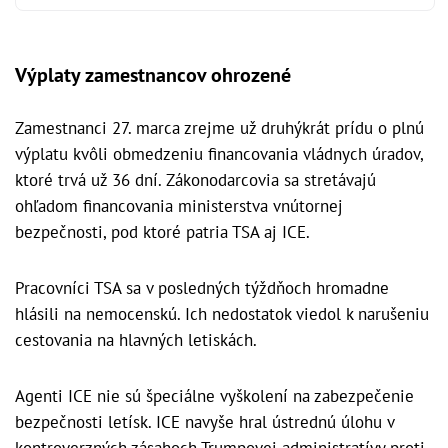
Výplaty zamestnancov ohrozené
Zamestnanci 27. marca zrejme už druhýkrát prídu o plnú
výplatu kvôli obmedzeniu financovania vládnych úradov,
ktoré trvá už 36 dní. Zákonodarcovia sa stretávajú
ohľadom financovania ministerstva vnútornej
bezpečnosti, pod ktoré patria TSA aj ICE.
Pracovníci TSA sa v posledných týždňoch hromadne
hlásili na nemocenskú. Ich nedostatok viedol k narušeniu
cestovania na hlavných letiskách.
Agenti ICE nie sú špeciálne vyškolení na zabezpečenie
bezpečnosti letísk. ICE navyše hral ústrednú úlohu v
kontroverzných zásahoch Trumpovej administratívy proti