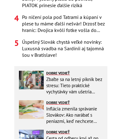
PIATOK prinesie ďalšie riziká
Po ničení pola pod Tatrami a kúpaní v
plese tu máme ďalší nešvár! Drzosť bez
hraníc: Dvojica kvôli fotke vošla do...
Úspešný Slovák chystá veľké novinky:
Luxusná svadba na Sardínii aj tajomná
šou v Bratislave!
DOBRE VEDIEŤ
Zbaľte sa na letný piknik bez
stresu: Tieto praktické
vychytávky vám ušetria
miesto v batohu!
DOBRE VEDIEŤ
Inflácia zmenila správanie
Slovákov: Ako narábať s
peniazmi, keď nechcete
zbytočne riskovať?
DOBRE VEDIEŤ
Cesta od odberu krvi až po