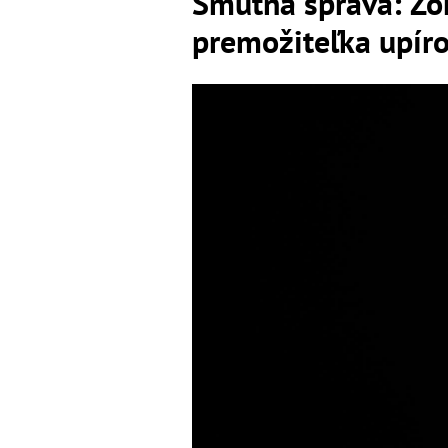
Smutná správa: Zom
premožiteľka upír