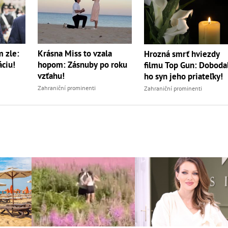
m zle:
Krásna Miss to vzala
Hrozná smrť hviezdy
áciu!
hopom: Zásnuby po roku
filmu Top Gun: Doboda
vzťahu!
ho syn jeho priateľky!
Zahraniční prominenti
Zahraniční prominenti