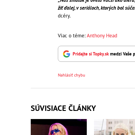
„Náš smútok je oveľa väčší ako diera
žiť ďalej, v seriáloch, ktorých bol súča
dcéry.
Viac o téme:
Anthony Head
Pridajte si Topky.sk
medzi Vaše p
Nahlásiť chybu
SÚVISIACE ČLÁNKY