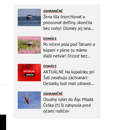
ZAHRANIČNÉ
Žena išla šnorchlovať a
pozorovať delfíny, skončila
bez nohy! Úlomky jej tela
zostali v mori
DOMÁCE
Po ničení pola pod Tatrami a
kúpaní v plese tu máme
ďalší nešvár! Drzosť bez
hraníc: Dvojica kvôli fotke
DOMÁCE
vošla do...
AKTUÁLNE Na kúpalisku pri
Šali zasahujú záchranári:
Desiatky ľudí mali zdravotné
ťažkosti!
ZAHRANIČNÉ
Osudný výlet do Álp: Mladá
Češka (†13) zahynula pred
očami rodičov