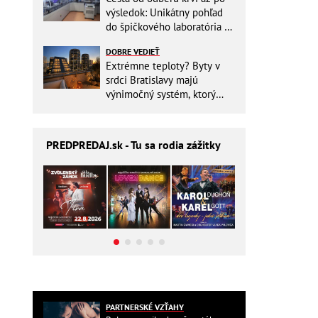
výsledok: Unikátny pohľad
do špičkového laboratória na
Slovensku
DOBRE VEDIEŤ
Extrémne teploty? Byty v
srdci Bratislavy majú
výnimočný systém, ktorý
ešte aj šetrí náklady
PREDPREDAJ
.sk - Tu sa rodia zážitky
PARTNERSKÉ VZŤAHY