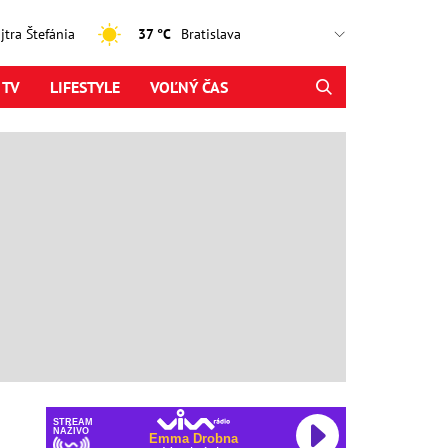
ajtra Štefánia
37 °C
 TV
LIFESTYLE
VOĽNÝ ČAS
STREAM
NAŽIVO
Emma Drobna