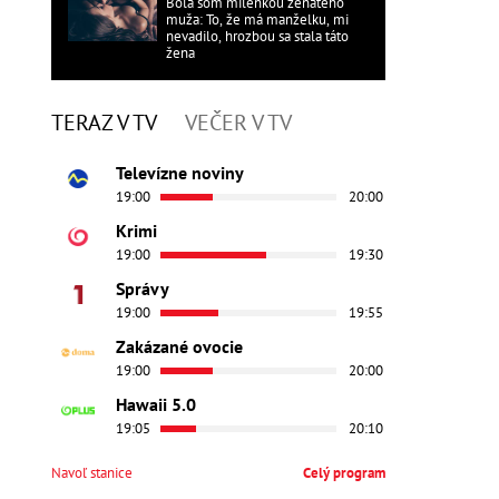
Bola som milenkou ženatého
muža: To, že má manželku, mi
nevadilo, hrozbou sa stala táto
žena
TERAZ V TV
VEČER V TV
Televízne noviny
19:00
20:00
Krimi
19:00
19:30
Správy
19:00
19:55
Zakázané ovocie
19:00
20:00
Hawaii 5.0
19:05
20:10
Navoľ stanice
Celý program