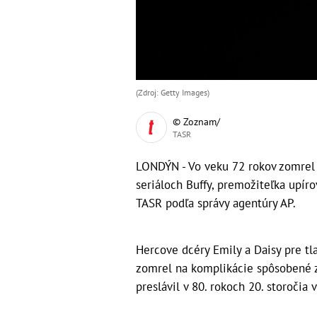
(Zdroj: Getty Images)
© Zoznam/
TASR
LONDÝN - Vo veku 72 rokov zomrel
seriáloch Buffy, premožiteľka upíro
TASR podľa správy agentúry AP.
Hercove dcéry Emily a Daisy pre tla
zomrel na komplikácie spôsobené 
preslávil v 80. rokoch 20. storočia