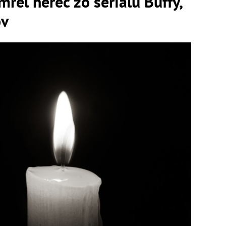
rel herec zo seriálu Buffy,
ov