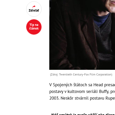
Zdieľať
Tip na
článok
(Zdroj: Twentieth Century-Fox Film Corporation)
V Spojených štátoch sa Head presad
postavy v kultovom seriáli Buffy, p
2003. Neskôr stvárnil postavu Rupe