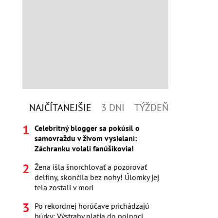
NAJČÍTANEJŠIE
3 DNI
TÝŽDEŇ
Celebritný blogger sa pokúsil o
samovraždu v živom vysielaní:
Záchranku volali fanúšikovia!
Žena išla šnorchlovať a pozorovať
delfíny, skončila bez nohy! Úlomky jej
tela zostali v mori
Po rekordnej horúčave prichádzajú
búrky: Výstrahy platia do polnoci,