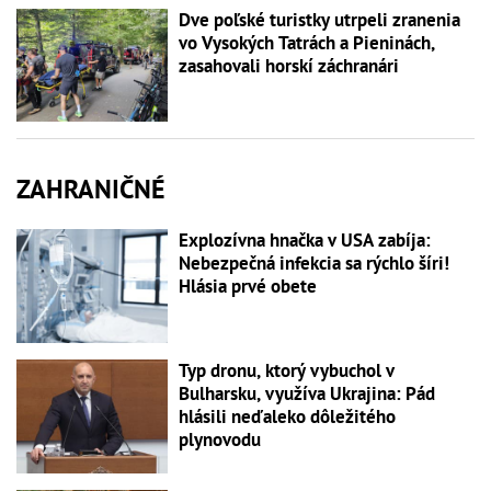
Dve poľské turistky utrpeli zranenia
vo Vysokých Tatrách a Pieninách,
zasahovali horskí záchranári
ZAHRANIČNÉ
Explozívna hnačka v USA zabíja:
Nebezpečná infekcia sa rýchlo šíri!
Hlásia prvé obete
Typ dronu, ktorý vybuchol v
Bulharsku, využíva Ukrajina: Pád
hlásili neďaleko dôležitého
plynovodu