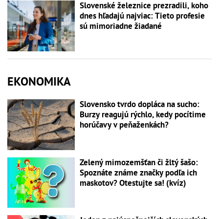
Slovenské železnice prezradili, koho
dnes hľadajú najviac: Tieto profesie
sú mimoriadne žiadané
EKONOMIKA
Slovensko tvrdo dopláca na sucho:
Burzy reagujú rýchlo, kedy pocítime
horúčavy v peňaženkách?
Zelený mimozemšťan či žltý šašo:
Spoznáte známe značky podľa ich
maskotov? Otestujte sa! (kvíz)