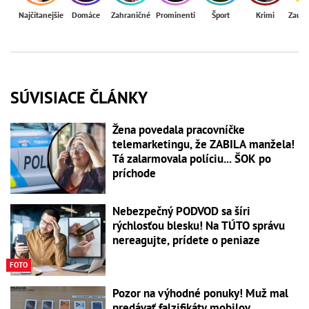
Najčítanejšie
Domáce
Zahraničné
Prominenti
Šport
Krimi
Zaují
SÚVISIACE ČLÁNKY
Žena povedala pracovníčke
telemarketingu, že ZABILA manžela!
Tá zalarmovala políciu... ŠOK po
príchode
Nebezpečný PODVOD sa šíri
rýchlosťou blesku! Na TÚTO správu
nereagujte, prídete o peniaze
FOTO
Pozor na výhodné ponuky! Muž mal
predávať falzifikáty mobilov