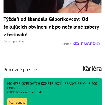
Týždeň od škandálu Gáboríkovcov: Od
šokujúcich obvinení až po nečakané zábery
z festivalu!
Domáci prominenti
Pracovné pozície
MONTÉR OCEĽOVÝCH KONŠTRUKCIÍ - FRANCÚZSKO - 3 600
netto
CHRISTAL s. r. o., Francúzsko
Pozri ponuku