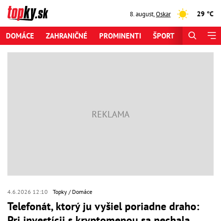
29 °C
8. august
,
Oskar
DOMÁCE
ZAHRANIČNÉ
PROMINENTI
ŠPORT
ZAUJÍMAV
4.6.2026 12:10
Topky
Domáce
Telefonát, ktorý ju vyšiel poriadne draho:
Pri investícii s kryptomenou sa nechala