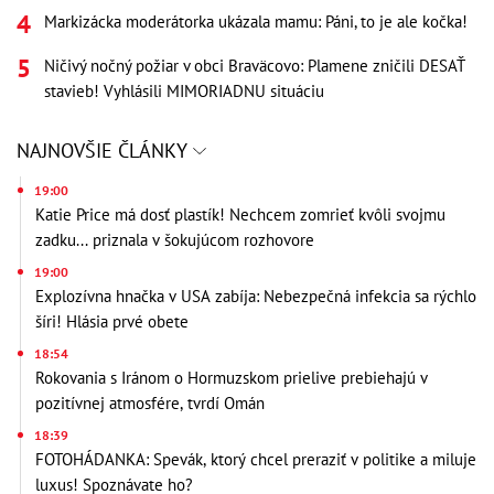
Markizácka moderátorka ukázala mamu: Páni, to je ale kočka!
Ničivý nočný požiar v obci Braväcovo: Plamene zničili DESAŤ
stavieb! Vyhlásili MIMORIADNU situáciu
NAJNOVŠIE ČLÁNKY
19:00
Katie Price má dosť plastík! Nechcem zomrieť kvôli svojmu
zadku... priznala v šokujúcom rozhovore
19:00
Explozívna hnačka v USA zabíja: Nebezpečná infekcia sa rýchlo
šíri! Hlásia prvé obete
18:54
Rokovania s Iránom o Hormuzskom prielive prebiehajú v
pozitívnej atmosfére, tvrdí Omán
18:39
FOTOHÁDANKA: Spevák, ktorý chcel preraziť v politike a miluje
luxus! Spoznávate ho?