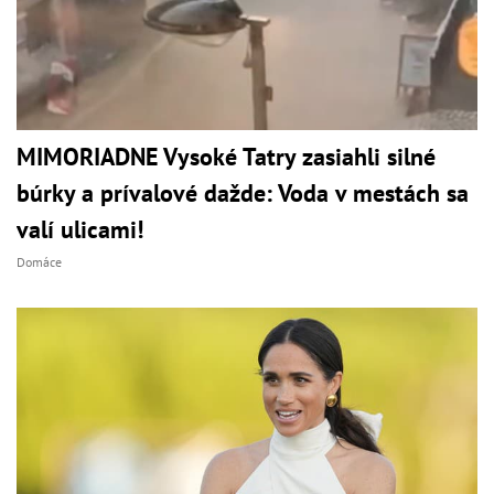
MIMORIADNE Vysoké Tatry zasiahli silné
búrky a prívalové dažde: Voda v mestách sa
valí ulicami!
Domáce