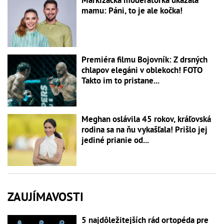
Markizácka moderátorka ukázala
mamu: Páni, to je ale kočka!
Premiéra filmu Bojovník: Z drsných
chlapov elegáni v oblekoch! FOTO
Takto im to pristane...
Meghan oslávila 45 rokov, kráľovská
rodina sa na ňu vykašľala! Prišlo jej
jediné prianie od...
ZAUJÍMAVOSTI
5 najdôležitejších rád ortopéda pre