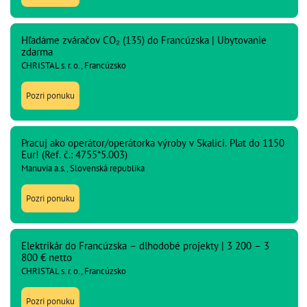
Hľadáme zváračov CO₂ (135) do Francúzska | Ubytovanie
zdarma
CHRISTAL s. r. o., Francúzsko
Pozri ponuku
Pracuj ako operátor/operátorka výroby v Skalici. Plat do 1150
Eur! (Ref. č.: 4755*5.003)
Manuvia a.s., Slovenská republika
Pozri ponuku
Elektrikár do Francúzska – dlhodobé projekty | 3 200 – 3
800 € netto
CHRISTAL s. r. o., Francúzsko
Pozri ponuku