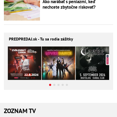
Ako narábať s peniazmi, keď
nechcete zbytočne riskovať?
PREDPREDAJ
.sk - Tu sa rodia zážitky
ZOZNAM TV