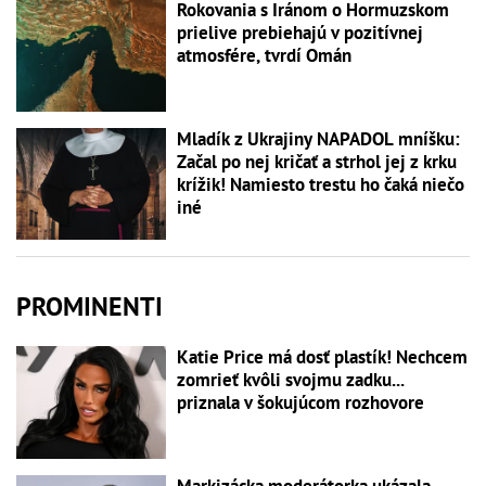
Rokovania s Iránom o Hormuzskom
prielive prebiehajú v pozitívnej
atmosfére, tvrdí Omán
Mladík z Ukrajiny NAPADOL mníšku:
Začal po nej kričať a strhol jej z krku
krížik! Namiesto trestu ho čaká niečo
iné
PROMINENTI
Katie Price má dosť plastík! Nechcem
zomrieť kvôli svojmu zadku...
priznala v šokujúcom rozhovore