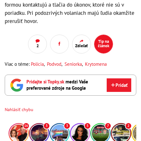
formou kontaktujú a tlačia do úkonov, ktoré nie sú v
poriadku. Pri podozrivých volaniach majú ľudia okamžite
prerušiť hovor.
Tip na
2
Zdieľať
článok
Viac o téme:
Polícia
,
Podvod
,
Seniorka
,
Krytomena
Pridajte si Topky.sk
medzi Vaše
Pridať
preferované zdroje na Google
Nahlásiť chybu
16
3
3
5
7
2