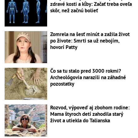
zdravé kosti a kĺby: Začať treba oveľa
skôr, než začnú bolieť
Zomrela na šesť minút a zažila život
po živote: Smrti sa už nebojím,
hovorí Patty
Čo sa tu stalo pred 3000 rokmi?
Archeológovia narazili na záhadné
pozostatky
Rozvod, výpoveď aj zbohom rodine:
Mama štyroch detí zahodila starý
život a utiekla do Talianska