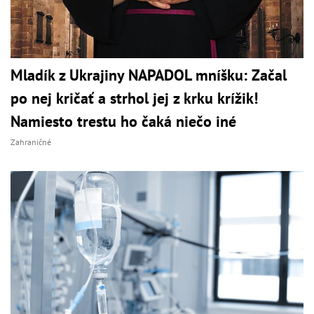
Mladík z Ukrajiny NAPADOL mníšku: Začal
po nej kričať a strhol jej z krku krížik!
Namiesto trestu ho čaká niečo iné
Zahraničné