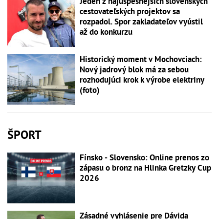
Jeden z najúspešnejších slovenských
cestovateľských projektov sa
rozpadol. Spor zakladateľov vyústil
až do konkurzu
Historický moment v Mochovciach:
Nový jadrový blok má za sebou
rozhodujúci krok k výrobe elektriny
(foto)
ŠPORT
Fínsko - Slovensko: Online prenos zo
zápasu o bronz na Hlinka Gretzky Cup
2026
Zásadné vyhlásenie pre Dávida