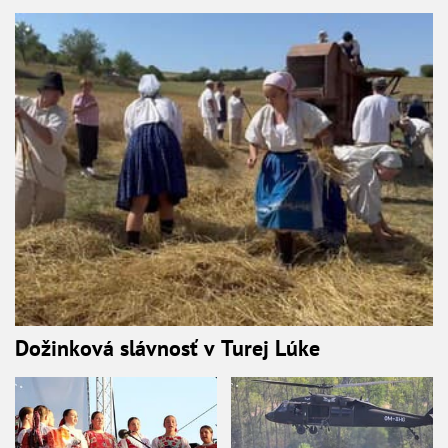
Dožinková slávnosť v Turej Lúke