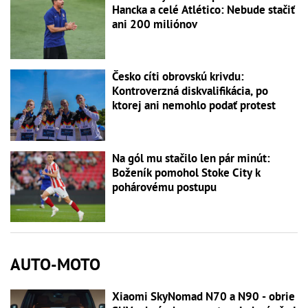
Hancka a celé Atlético: Nebude stačiť
ani 200 miliónov
Česko cíti obrovskú krivdu:
Kontroverzná diskvalifikácia, po
ktorej ani nemohlo podať protest
Na gól mu stačilo len pár minút:
Boženík pomohol Stoke City k
pohárovému postupu
AUTO-MOTO
Xiaomi SkyNomad N70 a N90 - obrie