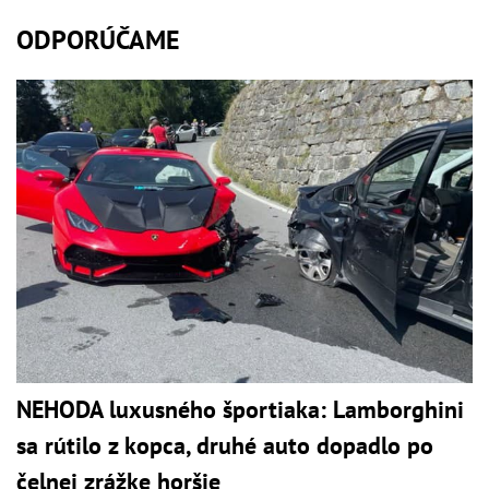
ODPORÚČAME
NEHODA luxusného športiaka: Lamborghini
sa rútilo z kopca, druhé auto dopadlo po
čelnej zrážke horšie