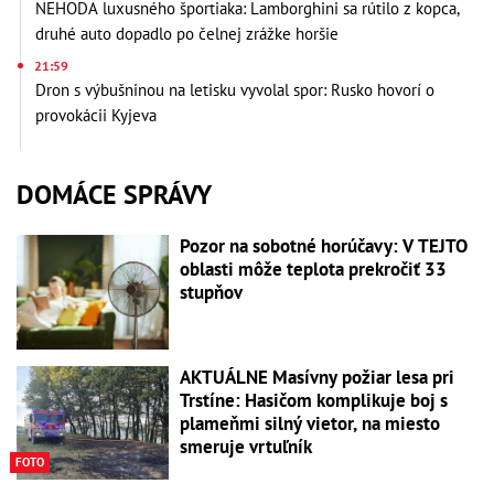
NEHODA luxusného športiaka: Lamborghini sa rútilo z kopca,
druhé auto dopadlo po čelnej zrážke horšie
21:59
Dron s výbušninou na letisku vyvolal spor: Rusko hovorí o
provokácii Kyjeva
DOMÁCE SPRÁVY
Pozor na sobotné horúčavy: V TEJTO
oblasti môže teplota prekročiť 33
stupňov
AKTUÁLNE Masívny požiar lesa pri
Trstíne: Hasičom komplikuje boj s
plameňmi silný vietor, na miesto
smeruje vrtuľník
FOTO