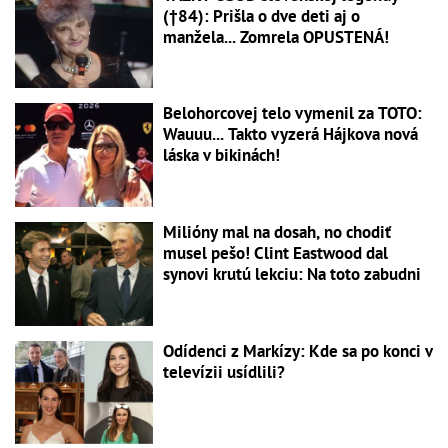
(†84): Prišla o dve deti aj o
manžela... Zomrela OPUSTENÁ!
Belohorcovej telo vymenil za TOTO:
Wauuu... Takto vyzerá Hájkova nová
láska v bikinách!
Milióny mal na dosah, no chodiť
musel pešo! Clint Eastwood dal
synovi krutú lekciu: Na toto zabudni
Odídenci z Markízy: Kde sa po konci v
televízii usídlili?