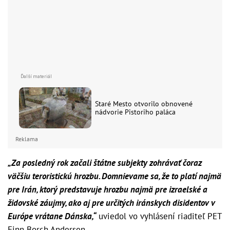
Staré Mesto otvorilo obnovené
nádvorie Pistoriho paláca
Reklama
„Za posledný rok začali štátne subjekty zohrávať čoraz
väčšiu teroristickú hrozbu. Domnievame sa, že to platí najmä
pre Irán, ktorý predstavuje hrozbu najmä pre izraelské a
židovské záujmy, ako aj pre určitých iránskych disidentov v
Európe vrátane Dánska,“
uviedol vo vyhlásení riaditeľ PET
Finn Borch Andersen.