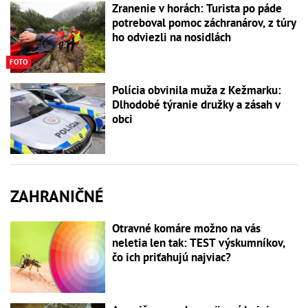
Zranenie v horách: Turista po páde
potreboval pomoc záchranárov, z túry
ho odviezli na nosidlách
FOTO
Polícia obvinila muža z Kežmarku:
Dlhodobé týranie družky a zásah v
obci
ZAHRANIČNÉ
Otravné komáre možno na vás
neletia len tak: TEST výskumníkov,
čo ich priťahujú najviac?