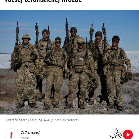
Ilustračné foto (Zdroj: SITA/AP/Ebrahim Noroozi)
© Zoznam/
TASR