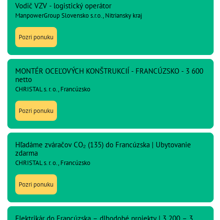
Vodič VZV - logistický operátor
ManpowerGroup Slovensko s.r.o., Nitriansky kraj
Pozri ponuku
MONTÉR OCEĽOVÝCH KONŠTRUKCIÍ - FRANCÚZSKO - 3 600
netto
CHRISTAL s. r. o., Francúzsko
Pozri ponuku
Hľadáme zváračov CO₂ (135) do Francúzska | Ubytovanie
zdarma
CHRISTAL s. r. o., Francúzsko
Pozri ponuku
Elektrikár do Francúzska – dlhodobé projekty | 3 200 – 3