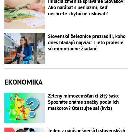
Inflácia zmenila správanie Slovákov:
Ako narábať s peniazmi, keď
nechcete zbytočne riskovať?
Slovenské železnice prezradili, koho
dnes hľadajú najviac: Tieto profesie
sú mimoriadne žiadané
EKONOMIKA
Zelený mimozemšťan či žltý šašo:
Spoznáte známe značky podľa ich
maskotov? Otestujte sa! (kvíz)
Jeden z najúspešnejších slovenských