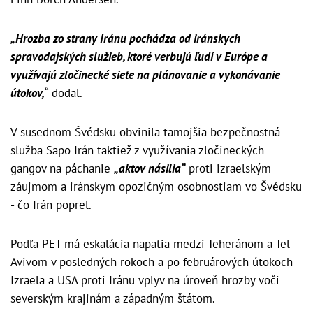
„Hrozba zo strany Iránu pochádza od iránskych
spravodajských služieb, ktoré verbujú ľudí v Európe a
využívajú zločinecké siete na plánovanie a vykonávanie
útokov,
“ dodal.
V susednom Švédsku obvinila tamojšia bezpečnostná
služba Sapo Irán taktiež z využívania zločineckých
gangov na páchanie
„aktov násilia“
proti izraelským
záujmom a iránskym opozičným osobnostiam vo Švédsku
- čo Irán poprel.
Podľa PET má eskalácia napätia medzi Teheránom a Tel
Avivom v posledných rokoch a po februárových útokoch
Izraela a USA proti Iránu vplyv na úroveň hrozby voči
severským krajinám a západným štátom.