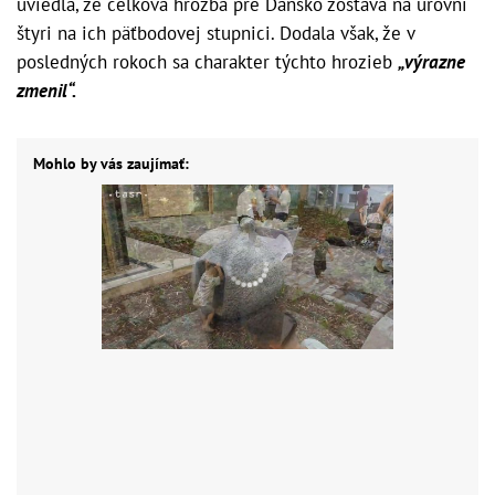
uviedla, že celková hrozba pre Dánsko zostáva na úrovni
štyri na ich päťbodovej stupnici. Dodala však, že v
posledných rokoch sa charakter týchto hrozieb
„výrazne
zmenil“.
Mohlo by vás zaujímať: