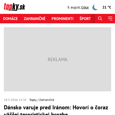
21 °C
8. august
,
Oskar
DOMÁCE
ZAHRANIČNÉ
PROMINENTI
ŠPORT
ZAUJÍMAV
29.5.2026 15:35
Topky
Zahraničné
Dánsko varuje pred Iránom: Hovorí o čoraz
väčšej teroristickej hrozbe