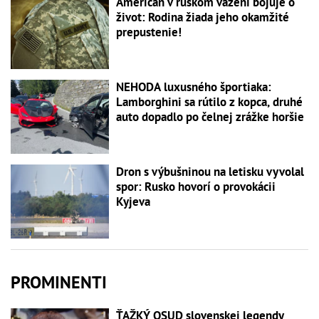
Američan v ruskom väzení bojuje o
život: Rodina žiada jeho okamžité
prepustenie!
NEHODA luxusného športiaka:
Lamborghini sa rútilo z kopca, druhé
auto dopadlo po čelnej zrážke horšie
Dron s výbušninou na letisku vyvolal
spor: Rusko hovorí o provokácii
Kyjeva
PROMINENTI
ŤAŽKÝ OSUD slovenskej legendy