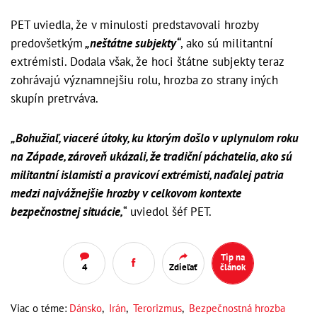
PET uviedla, že v minulosti predstavovali hrozby
predovšetkým
„neštátne subjekty“
, ako sú militantní
extrémisti. Dodala však, že hoci štátne subjekty teraz
zohrávajú významnejšiu rolu, hrozba zo strany iných
skupín pretrváva.
„Bohužiaľ, viaceré útoky, ku ktorým došlo v uplynulom roku
na Západe, zároveň ukázali, že tradiční páchatelia, ako sú
militantní islamisti a pravicoví extrémisti, naďalej patria
medzi najvážnejšie hrozby v celkovom kontexte
bezpečnostnej situácie,
“ uviedol šéf PET.
Tip na
4
Zdieľať
článok
Viac o téme:
Dánsko
,
Irán
,
Terorizmus
,
Bezpečnostná hrozba