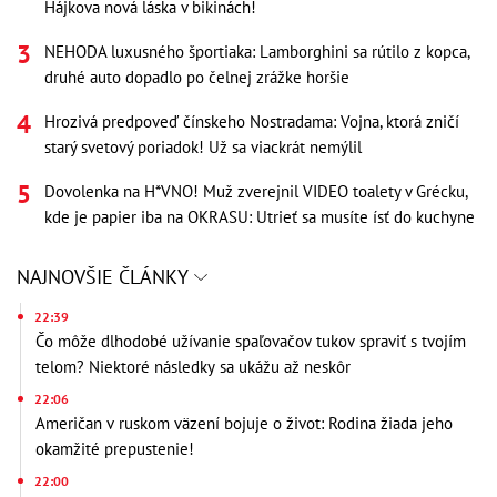
Hájkova nová láska v bikinách!
NEHODA luxusného športiaka: Lamborghini sa rútilo z kopca,
druhé auto dopadlo po čelnej zrážke horšie
Hrozivá predpoveď čínskeho Nostradama: Vojna, ktorá zničí
starý svetový poriadok! Už sa viackrát nemýlil
Dovolenka na H*VNO! Muž zverejnil VIDEO toalety v Grécku,
kde je papier iba na OKRASU: Utrieť sa musíte ísť do kuchyne
NAJNOVŠIE ČLÁNKY
22:39
Čo môže dlhodobé užívanie spaľovačov tukov spraviť s tvojím
telom? Niektoré následky sa ukážu až neskôr
22:06
Američan v ruskom väzení bojuje o život: Rodina žiada jeho
okamžité prepustenie!
22:00