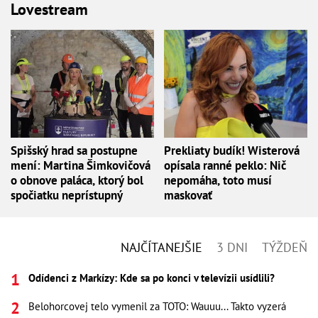
Lovestream
Spišský hrad sa postupne
Prekliaty budík! Wisterová
mení: Martina Šimkovičová
opísala ranné peklo: Nič
o obnove paláca, ktorý bol
nepomáha, toto musí
spočiatku neprístupný
maskovať
NAJČÍTANEJŠIE
3 DNI
TÝŽDEŇ
Odídenci z Markízy: Kde sa po konci v televízii usídlili?
Belohorcovej telo vymenil za TOTO: Wauuu... Takto vyzerá