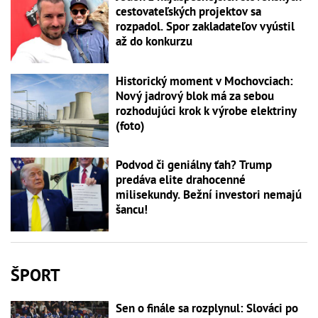
cestovateľských projektov sa
rozpadol. Spor zakladateľov vyústil
až do konkurzu
Historický moment v Mochovciach:
Nový jadrový blok má za sebou
rozhodujúci krok k výrobe elektriny
(foto)
Podvod či geniálny ťah? Trump
predáva elite drahocenné
milisekundy. Bežní investori nemajú
šancu!
ŠPORT
Sen o finále sa rozplynul: Slováci po