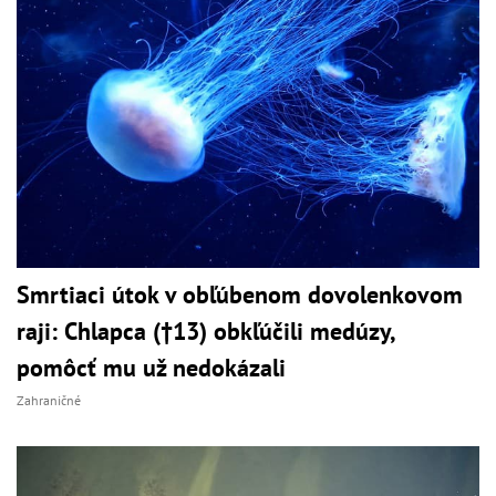
Smrtiaci útok v obľúbenom dovolenkovom
raji: Chlapca (†13) obkľúčili medúzy,
pomôcť mu už nedokázali
Zahraničné