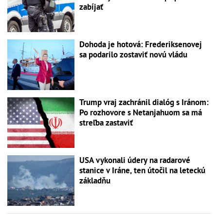
zabíjať
Dohoda je hotová: Frederiksenovej
sa podarilo zostaviť novú vládu
Trump vraj zachránil dialóg s Iránom:
Po rozhovore s Netanjahuom sa má
streľba zastaviť
USA vykonali údery na radarové
stanice v Iráne, ten útočil na leteckú
základňu