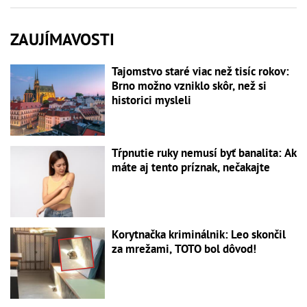
ZAUJÍMAVOSTI
Tajomstvo staré viac než tisíc rokov:
Brno možno vzniklo skôr, než si
historici mysleli
Tŕpnutie ruky nemusí byť banalita: Ak
máte aj tento príznak, nečakajte
Korytnačka kriminálnik: Leo skončil
za mrežami, TOTO bol dôvod!