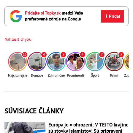
Pridajte si Topky.sk
medzi Vaše
Pridať
preferované zdroje na Google
Nahlásiť chybu
16
4
5
4
7
5
Najčítanejšie
Domáce
Zahraničné
Prominenti
Šport
Krimi
Zaují
SÚVISIACE ČLÁNKY
Európa je v ohrození: V TEJTO krajine
sú stovky islamistov! Sú pripravení