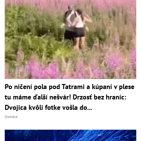
Po ničení pola pod Tatrami a kúpaní v plese
tu máme ďalší nešvár! Drzosť bez hraníc:
Dvojica kvôli fotke vošla do...
Domáce