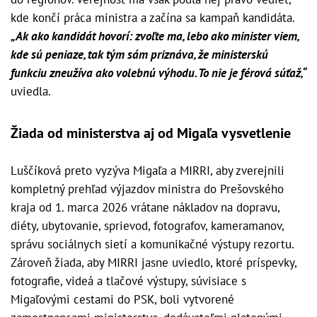
kde končí práca ministra a začína sa kampaň kandidáta.
„Ak ako kandidát hovorí: zvoľte ma, lebo ako minister viem,
kde sú peniaze, tak tým sám priznáva, že ministerskú
funkciu zneužíva ako volebnú výhodu. To nie je férová súťaž,“
uviedla.
Žiada od ministerstva aj od Migaľa vysvetlenie
Luščíková preto vyzýva Migaľa a MIRRI, aby zverejnili
kompletný prehľad výjazdov ministra do Prešovského
kraja od 1. marca 2026 vrátane nákladov na dopravu,
diéty, ubytovanie, sprievod, fotografov, kameramanov,
správu sociálnych sietí a komunikačné výstupy rezortu.
Zároveň žiada, aby MIRRI jasne uviedlo, ktoré príspevky,
fotografie, videá a tlačové výstupy, súvisiace s
Migaľovými cestami do PSK, boli vytvorené