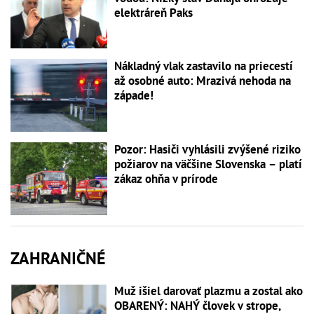
elektráreň Paks
Nákladný vlak zastavilo na priecestí
až osobné auto: Mrazivá nehoda na
západe!
Pozor: Hasiči vyhlásili zvýšené riziko
požiarov na väčšine Slovenska – platí
zákaz ohňa v prírode
ZAHRANIČNÉ
Muž išiel darovať plazmu a zostal ako
OBARENÝ: NAHÝ človek v strope,