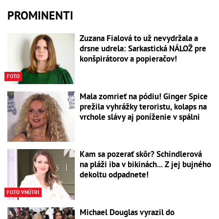
PROMINENTI
Zuzana Fialová to už nevydržala a
drsne udrela: Sarkastická NÁLOŽ pre
konšpirátorov a popieračov!
FOTO
Mala zomrieť na pódiu! Ginger Spice
prežila vyhrážky teroristu, kolaps na
vrchole slávy aj poníženie v spálni
Kam sa pozerať skôr? Schindlerová
na pláži iba v bikinách... Z jej bujného
dekoltu odpadnete!
FOTO VNÚTRI
Michael Douglas vyrazil do