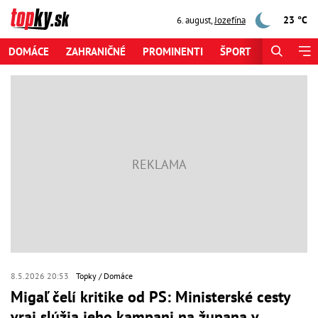
23 °C
6. august
,
Jozefína
DOMÁCE
ZAHRANIČNÉ
PROMINENTI
ŠPORT
ZAUJÍMAV
8.5.2026 20:53
Topky
Domáce
Migaľ čelí kritike od PS: Ministerské cesty
vraj slúžia jeho kampani na župana v