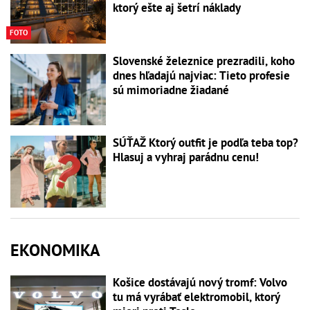
ktorý ešte aj šetrí náklady
FOTO
Slovenské železnice prezradili, koho
dnes hľadajú najviac: Tieto profesie
sú mimoriadne žiadané
SÚŤAŽ Ktorý outfit je podľa teba top?
Hlasuj a vyhraj parádnu cenu!
EKONOMIKA
Košice dostávajú nový tromf: Volvo
tu má vyrábať elektromobil, ktorý