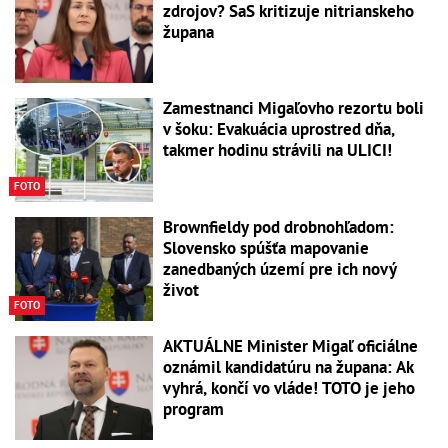
zdrojov? SaS kritizuje nitrianskeho
župana
Zamestnanci Migaľovho rezortu boli
v šoku: Evakuácia uprostred dňa,
takmer hodinu strávili na ULICI!
FOTO
Brownfieldy pod drobnohľadom:
Slovensko spúšťa mapovanie
zanedbaných území pre ich nový
život
FOTO
AKTUÁLNE Minister Migaľ oficiálne
oznámil kandidatúru na župana: Ak
vyhrá, končí vo vláde! TOTO je jeho
program