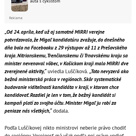
auta s cyklistom
Reklama
„Od 24. apríla, keď už aj samotné MIRRI verejne
potvrdzovalo, že Migaľ kandidatúru zvažuje, do dnešného
dňa bolo na Facebooku z 29 výstupov až 11 z Prešovského
kraja. Nitrianskemu, Trenčianskemu či Trnavskému kraju sa
minister nevenoval vôbec, v Košickom kraji malo MIRRI dve
zverejnené aktivity,“
uviedla Luščíková.
„Toto nevyzerá ako
bežná ministerská práca v regiónoch. Skôr systematické
budovanie viditeľnosti kandidáta v kraji, v ktorom chce
kandidovať. Rozdiel je len v tom, že bežný kandidát si
kampaň platí zo svojho účtu. Minister Migaľ ju robí za
peniaze nás všetkých,“
dodala.
Podľa Luščíkovej nikto ministrovi neberie právo chodiť
do regiónov. Verejnosť má však podľa nej právo vedieť,