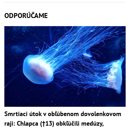
ODPORÚČAME
Smrtiaci útok v obľúbenom dovolenkovom
raji: Chlapca (†13) obkľúčili medúzy,