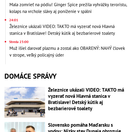
Mala zomrieť na pódiu! Ginger Spice prežila vyhrážky teroristu,
kolaps na vrchole slávy aj poníženie v spálni
24:01
Železnice ukázali VIDEO: TAKTO má vyzerať nová Hlavná
stanica v Bratislave! Detský kútik aj bezbarierové toalety
Streda 23:00
Muž išiel darovať plazmu a zostal ako OBARENÝ: NAHÝ človek
v strope, veľký policajný úder
DOMÁCE SPRÁVY
Železnice ukázali VIDEO: TAKTO má
vyzerať nová Hlavná stanica v
Bratislave! Detský kútik aj
bezbarierové toalety
Slovensko pomáha Maďarsku s
vodou: Nízky stav Dunaja ohrozuje