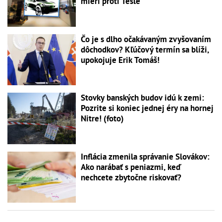
mieri proti Tesle
Čo je s dlho očakávaným zvyšovaním
dôchodkov? Kľúčový termín sa blíži,
upokojuje Erik Tomáš!
Stovky banských budov idú k zemi:
Pozrite si koniec jednej éry na hornej
Nitre! (foto)
Inflácia zmenila správanie Slovákov:
Ako narábať s peniazmi, keď
nechcete zbytočne riskovať?