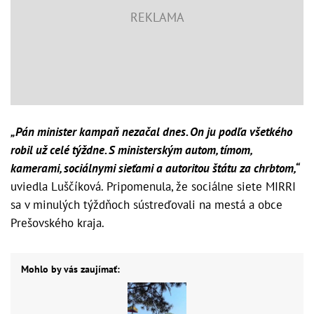
„Pán minister kampaň nezačal dnes. On ju podľa všetkého
robil už celé týždne. S ministerským autom, tímom,
kamerami, sociálnymi sieťami a autoritou štátu za chrbtom,“
uviedla Luščíková. Pripomenula, že sociálne siete MIRRI
sa v minulých týždňoch sústreďovali na mestá a obce
Prešovského kraja.
Mohlo by vás zaujímať: