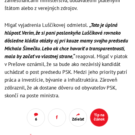
zamestnancami ministerstva, dodávateľmi platenými
štátom alebo z verejných zdrojov.
Migaľ vyjadrenia Luščíkovej odmietol.
„Toto je úplná
hlúposť. Verím, že si pani poslankyňa Luščíková rovnako
dôsledne kládla otázky aj pri kauze mamy svojho predsedu
Michala Šimečku. Lebo ak chce hovoriť o transparentnosti,
mala by začať vo vlastnej strane,“
reagoval. Migaľ v piatok
v Prešove oznámil, že sa bude ako nezávislý kandidát
uchádzať o post predsedu PSK. Medzi jeho priority patrí
práca a investície, bývanie a infraštruktúra. Zároveň
zdôraznil, že ak dostane dôveru od obyvateľov PSK,
skončí na poste ministra.
Tip na
6
Zdieľať
článok