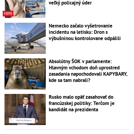
veľký policajný úder
FOTO
Nemecko začalo vyšetrovanie
incidentu na letisku: Dron s
výbušninou kontrolovane odpálili
Absolútny ŠOK v parlamente:
Hlavným vchodom doň uprostred
zasadania napochodovali KAPYBARY,
kde sa tam nabrali?
Rusko malo opäť zasahovať do
francúzskej politiky: Terčom je
kandidát na prezidenta