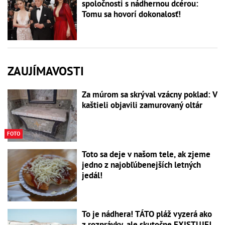
spoločnosti s nádhernou dcérou:
Tomu sa hovorí dokonalosť!
ZAUJÍMAVOSTI
Za múrom sa skrýval vzácny poklad: V
kaštieli objavili zamurovaný oltár
FOTO
Toto sa deje v našom tele, ak zjeme
jedno z najobľúbenejších letných
jedál!
To je nádhera! TÁTO pláž vyzerá ako
z rozprávky, ale skutočne EXISTUJE!