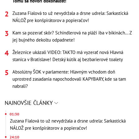
Tomu sa hovorí dokonalosť!
Zuzana Fialová to už nevydržala a drsne udrela: Sarkastická
NÁLOŽ pre konšpirátorov a popieračov!
Kam sa pozerať skôr? Schindlerová na pláži iba v bikinách... Z
jej bujného dekoltu odpadnete!
Železnice ukázali VIDEO: TAKTO má vyzerať nová Hlavná
stanica v Bratislave! Detský kútik aj bezbarierové toalety
Absolútny ŠOK v parlamente: Hlavným vchodom doň
uprostred zasadania napochodovali KAPYBARY, kde sa tam
nabrali?
NAJNOVŠIE ČLÁNKY
01:30
Zuzana Fialová to už nevydržala a drsne udrela: Sarkastická
NÁLOŽ pre konšpirátorov a popieračov!
24:10