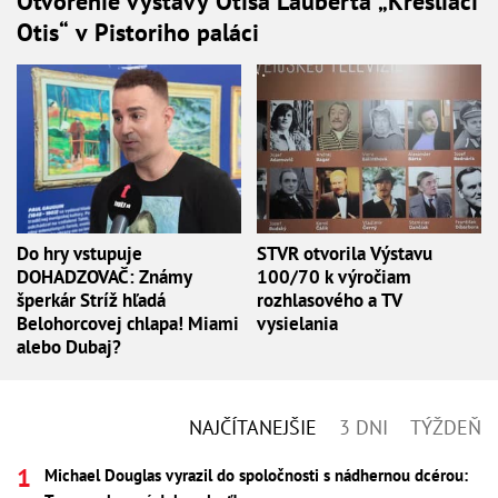
Otvorenie výstavy Otisa Lauberta „Kresliaci
Otis“ v Pistoriho paláci
Do hry vstupuje
STVR otvorila Výstavu
DOHADZOVAČ: Známy
100/70 k výročiam
šperkár Stríž hľadá
rozhlasového a TV
Belohorcovej chlapa! Miami
vysielania
alebo Dubaj?
NAJČÍTANEJŠIE
3 DNI
TÝŽDEŇ
Michael Douglas vyrazil do spoločnosti s nádhernou dcérou: