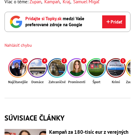
Viac o téme:
Župan
,
Kampaň
,
Kraj
,
Samuel Migaľ
Pridajte si Topky.sk
medzi Vaše
Pridať
preferované zdroje na Google
Nahlásiť chybu
16
4
2
4
7
5
Najčítanejšie
Domáce
Zahraničné
Prominenti
Šport
Krimi
Zaují
SÚVISIACE ČLÁNKY
Kampaň za 180-tisíc eur z verejných