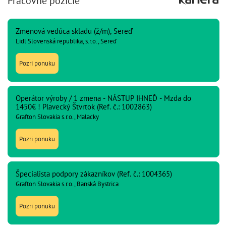
Pracovné pozície
Zmenová vedúca skladu (ž/m), Sereď
Lidl Slovenská republika, s.r.o., Sereď
Pozri ponuku
Operátor výroby / 1 zmena - NÁSTUP IHNEĎ - Mzda do
1450€ ! Plavecký Štvrtok (Ref. č.: 1002863)
Grafton Slovakia s.r.o., Malacky
Pozri ponuku
Špecialista podpory zákazníkov (Ref. č.: 1004365)
Grafton Slovakia s.r.o., Banská Bystrica
Pozri ponuku