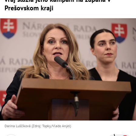
Prešovskom kraji
Darina Luščíková (Zdroj: Topky/Vlado Anjel)