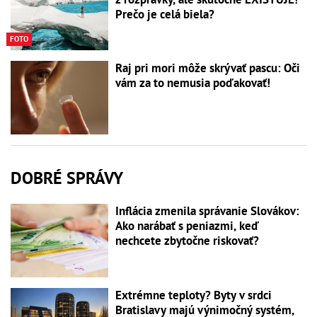
Prečo je celá biela?
FOTO
Raj pri mori môže skrývať pascu: Oči
vám za to nemusia poďakovať!
DOBRÉ SPRÁVY
Inflácia zmenila správanie Slovákov:
Ako narábať s peniazmi, keď
nechcete zbytočne riskovať?
Extrémne teploty? Byty v srdci
Bratislavy majú výnimočný systém,