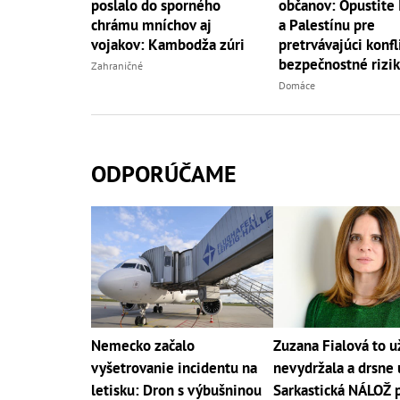
poslalo do sporného
občanov: Opustite 
chrámu mníchov aj
a Palestínu pre
vojakov: Kambodža zúri
pretrvávajúci konfl
bezpečnostné rizi
Zahraničné
Domáce
ODPORÚČAME
Nemecko začalo
Zuzana Fialová to u
vyšetrovanie incidentu na
nevydržala a drsne 
letisku: Dron s výbušninou
Sarkastická NÁLOŽ 