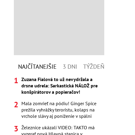
NAJČÍTANEJŠIE
3 DNI
TÝŽDEŇ
Zuzana Fialová to už nevydržala a
drsne udrela: Sarkastická NÁLOŽ pre
konšpirátorov a popieračov!
Mala zomrieť na pódiu! Ginger Spice
prežila vyhrážky teroristu, kolaps na
vrchole slávy aj poníženie v spálni
Železnice ukázali VIDEO: TAKTO má
vyzerať nová Hlavná stanica v