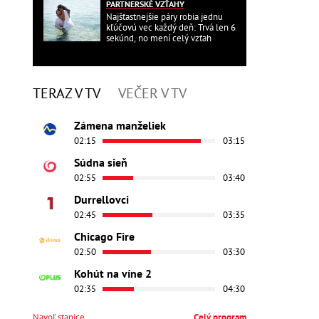
PARTNERSKÉ VZŤAHY
Najšťastnejšie páry robia jednu
kľúčovú vec každý deň: Trvá len 6
sekúnd, no mení celý vzťah
TERAZ V TV
VEČER V TV
Zámena manželiek
02:15
03:15
Súdna sieň
02:55
03:40
Durrellovci
02:45
03:35
Chicago Fire
02:50
03:30
Kohút na víne 2
02:35
04:30
Navoľ stanice
Celý program