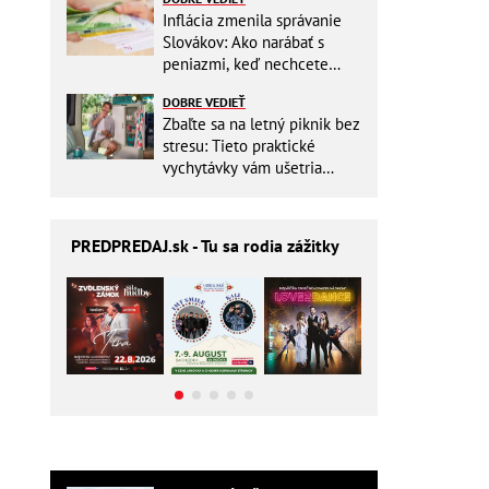
Inflácia zmenila správanie
Slovákov: Ako narábať s
peniazmi, keď nechcete
zbytočne riskovať?
DOBRE VEDIEŤ
Zbaľte sa na letný piknik bez
stresu: Tieto praktické
vychytávky vám ušetria
miesto v batohu!
PREDPREDAJ
.sk - Tu sa rodia zážitky