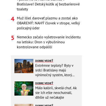
Bratislave! Detský kútik aj bezbarierové
toalety
Muž išiel darovať plazmu a zostal ako
OBARENÝ: NAHÝ človek v strope, veľký
policajný úder
Nemecko začalo vyšetrovanie incidentu
na letisku: Dron s výbušninou
kontrolovane odpálili
DOBRE VEDIEŤ
Extrémne teploty? Byty v
srdci Bratislavy majú
výnimočný systém, ktorý
ešte aj šetrí náklady
DOBRE VEDIEŤ
Málo kalórií, skvelá chuť. Ak
ste ich ešte neochutnali,
dlhšie už nečakajte
DOBRE VEDIEŤ