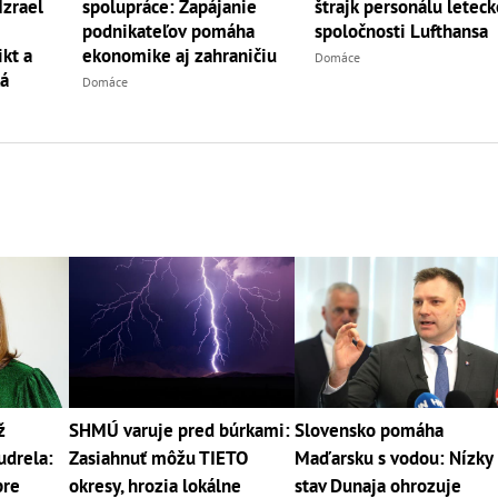
spolupráce: Zapájanie
štrajk personálu leteck
Izrael
podnikateľov pomáha
spoločnosti Lufthansa
ekonomike aj zahraničiu
ikt a
Domáce
ká
Domáce
ž
SHMÚ varuje pred búrkami:
Slovensko pomáha
udrela:
Zasiahnuť môžu TIETO
Maďarsku s vodou: Nízky
pre
okresy, hrozia lokálne
stav Dunaja ohrozuje