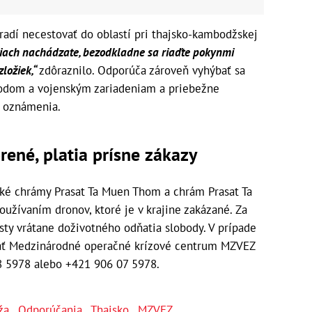
radí necestovať do oblastí pri thajsko-kambodžskej
tiach nachádzate, bezodkladne sa riaďte pokynmi
ložiek,“
zdôraznilo. Odporúča zároveň vyhýbať sa
odom a vojenským zariadeniam a priebežne
e oznámenia.
rené, platia prísne zákazy
ické chrámy Prasat Ta Muen Thom a chrám Prasat Ta
oužívaním dronov, ktoré je v krajine zakázané. Za
sty vrátane doživotného odňatia slobody. V prípade
ať Medzinárodné operačné krízové centrum MZVEZ
8 5978 alebo +421 906 07 5978.
ža
,
Odporúčania
,
Thajsko
,
MZVEZ