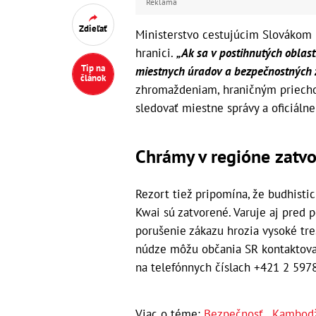
Reklama
Zdieľať
Ministerstvo cestujúcim Slovákom 
hranici.
„Ak sa v postihnutých oblas
Tip na
miestnych úradov a bezpečnostných z
článok
zhromaždeniam, hraničným priech
sledovať miestne správy a oficiáln
Chrámy v regióne zatvo
Rezort tiež pripomína, že budhist
Kwai sú zatvorené. Varuje aj pred p
porušenie zákazu hrozia vysoké tre
núdze môžu občania SR kontaktov
na telefónnych číslach +421 2 597
Viac o téme:
Bezpečnosť
,
Kambod