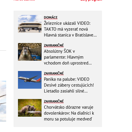
DOMÁCE
Železnice ukázali VIDEO:
TAKTO má vyzerať nová
Hlavná stanica v Bratislave!
Detský kútik aj bezbarierové
ZAHRANIČNÉ
toalety
Absolútny ŠOK v
parlamente: Hlavným
vchodom doň uprostred
zasadania napochodovali
ZAHRANIČNÉ
KAPYBARY, kde sa tam
Panika na palube: VIDEO
nabrali?
Desivé zábery cestujúcich!
Lietadlo zasiahli silné
turbulencie! 17 zranených
ZAHRANIČNÉ
Chorvátsko dôrazne varuje
dovolenkárov: Na diaľnici k
moru sa potuluje medveď