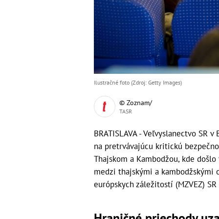
Ilustračné foto (Zdroj: Getty Images)
© Zoznam/
TASR
BRATISLAVA - Veľvyslanectvo SR v 
na pretrvávajúcu kritickú bezpečno
Thajskom a Kambodžou, kde došlo v
medzi thajskými a kambodžskými oz
európskych záležitostí (MZVEZ) SR
Hraničné priechody uza