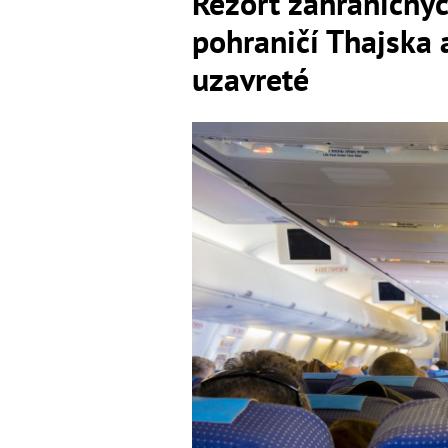
Rezort zahraničnýc
pohraničí Thajska 
uzavreté