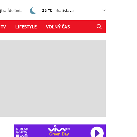
ajtra Štefánia
23 °C
 TV
LIFESTYLE
VOĽNÝ ČAS
STREAM
NAŽIVO
Green Day