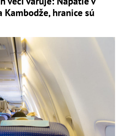
h vecí varuje: Napätie v
a Kambodže, hranice sú