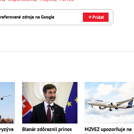
referované zdroje na Google
Pridať
Blanár zdôraznil prínos
MZVEZ upozorňuje na
vyzýva