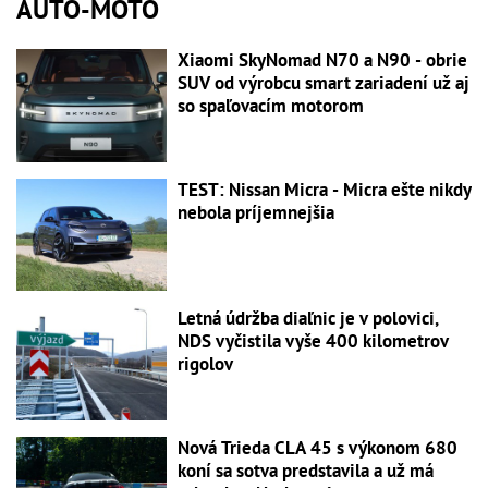
AUTO-MOTO
Xiaomi SkyNomad N70 a N90 - obrie
SUV od výrobcu smart zariadení už aj
so spaľovacím motorom
TEST: Nissan Micra - Micra ešte nikdy
nebola príjemnejšia
Letná údržba diaľnic je v polovici,
NDS vyčistila vyše 400 kilometrov
rigolov
Nová Trieda CLA 45 s výkonom 680
koní sa sotva predstavila a už má