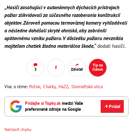
„Hasiči zasahujúci v autonómnych dýchacích prístrojoch
požiar zlikvidovali za súčasného rozoberania konštrukcií
objektov. Zároveň pomocou termovíznej kamery vyhľadávali
a následne dohášali skryté ohniská, aby zabránili
opätovnému vzniku požiaru. V dôsledku požiaru nevznikla
majiteľom chatiek žiadna materiálna škoda,“
dodali hasiči.
Tip na
3
Zdieľať
článok
Viac o téme:
Požiar
,
Chatky
,
HaZZ
,
Slovnaftská ulica
Pridajte si Topky.sk
medzi Vaše
Pridať
preferované zdroje na Google
Nahlásiť chybu