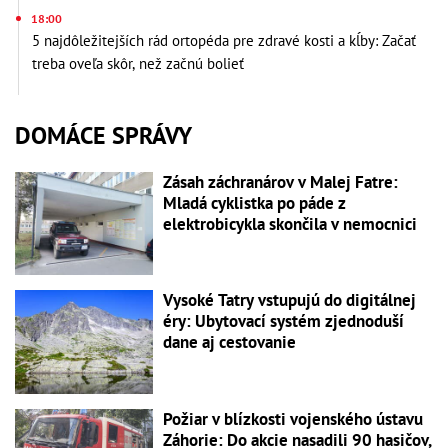
18:00
5 najdôležitejších rád ortopéda pre zdravé kosti a kĺby: Začať
treba oveľa skôr, než začnú bolieť
DOMÁCE SPRÁVY
Zásah záchranárov v Malej Fatre:
Mladá cyklistka po páde z
elektrobicykla skončila v nemocnici
Vysoké Tatry vstupujú do digitálnej
éry: Ubytovací systém zjednoduší
dane aj cestovanie
Požiar v blízkosti vojenského ústavu
Záhorie: Do akcie nasadili 90 hasičov,