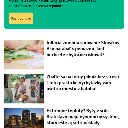
Administratívno - Klientsky pracovník/čka Prešov
LepsiaPraca.sk, Slovenská republika
Pozri ponuku
Inflácia zmenila správanie Slovákov:
Ako narábať s peniazmi, keď
nechcete zbytočne riskovať?
Zbaľte sa na letný piknik bez stresu:
Tieto praktické vychytávky vám
ušetria miesto v batohu!
Extrémne teploty? Byty v srdci
Bratislavy majú výnimočný systém,
ktorý ešte aj šetrí náklady