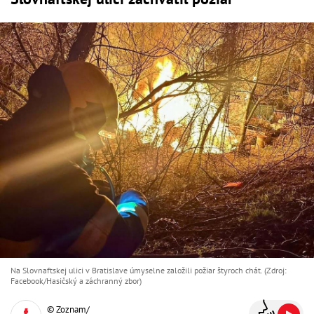
Na Slovnaftskej ulici v Bratislave úmyselne založili požiar štyroch chát. (Zdroj:
Facebook/Hasičský a záchranný zbor )
© Zoznam/