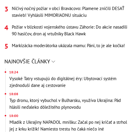
Ničivý nočný požiar v obci Braväcovo: Plamene zničili DESAŤ
stavieb! Vyhlásili MIMORIADNU situáciu
Požiar v blízkosti vojenského ústavu Záhorie: Do akcie nasadili
90 hasičov, dron aj vrtuľníky Black Hawk
Markizácka moderátorka ukázala mamu: Páni, to je ale kočka!
NAJNOVŠIE ČLÁNKY
18:24
Vysoké Tatry vstupujú do digitálnej éry: Ubytovací systém
zjednoduší dane aj cestovanie
18:08
Typ dronu, ktorý vybuchol v Bulharsku, využíva Ukrajina: Pád
hlásili neďaleko dôležitého plynovodu
18:00
Mladík z Ukrajiny NAPADOL mníšku: Začal po nej kričať a strhol
jej z krku krížik! Namiesto trestu ho čaká niečo iné