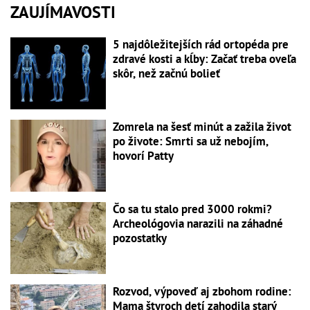
ZAUJÍMAVOSTI
5 najdôležitejších rád ortopéda pre
zdravé kosti a kĺby: Začať treba oveľa
skôr, než začnú bolieť
Zomrela na šesť minút a zažila život
po živote: Smrti sa už nebojím,
hovorí Patty
Čo sa tu stalo pred 3000 rokmi?
Archeológovia narazili na záhadné
pozostatky
Rozvod, výpoveď aj zbohom rodine:
Mama štyroch detí zahodila starý