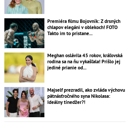
Premiéra filmu Bojovník: Z drsných
chlapov elegáni v oblekoch! FOTO
Takto im to pristane...
Meghan oslávila 45 rokov, kráľovská
rodina sa na ňu vykašľala! Prišlo jej
jediné prianie od...
Majself prezradil, ako zvláda výchovu
pätnásťročného syna Nikolasa:
Ideálny tínedžer?!