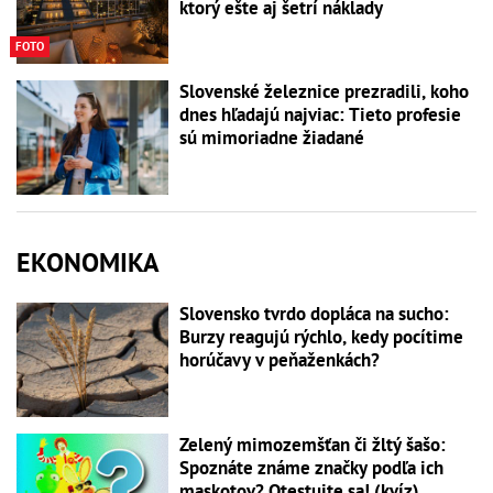
ktorý ešte aj šetrí náklady
FOTO
Slovenské železnice prezradili, koho
dnes hľadajú najviac: Tieto profesie
sú mimoriadne žiadané
EKONOMIKA
Slovensko tvrdo dopláca na sucho:
Burzy reagujú rýchlo, kedy pocítime
horúčavy v peňaženkách?
Zelený mimozemšťan či žltý šašo:
Spoznáte známe značky podľa ich
maskotov? Otestujte sa! (kvíz)