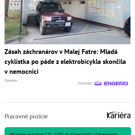
Zásah záchranárov v Malej Fatre: Mladá
cyklistka po páde z elektrobicykla skončila
v nemocnici
Domáce
Pracovné pozície
Hľadáme zváračov CO₂ (135) do Francúzska | Ubytovanie