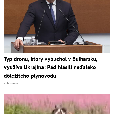
Typ dronu, ktorý vybuchol v Bulharsku,
využíva Ukrajina: Pád hlásili neďaleko
dôležitého plynovodu
Zahraničné