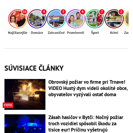
16
4
3
4
7
2
Najčítanejšie
Domáce
Zahraničné
Prominenti
Šport
Krimi
Zaují
SÚVISIACE ČLÁNKY
Obrovský požiar vo firme pri Trnave!
VIDEO Hustý dym videli okolité obce,
obyvateľov vyzývali ostať doma
FOTO
Zásah hasičov v Bytči: Nočný požiar
troch vozidiel spôsobil škodu za
tisíce eur! Príčinu vyšetrujú