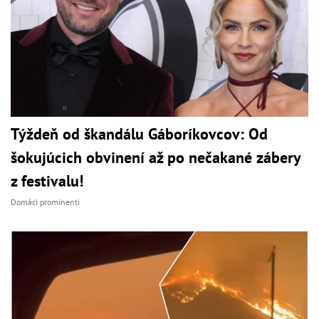
Týždeň od škandálu Gáboríkovcov: Od
šokujúcich obvinení až po nečakané zábery
z festivalu!
Domáci prominenti