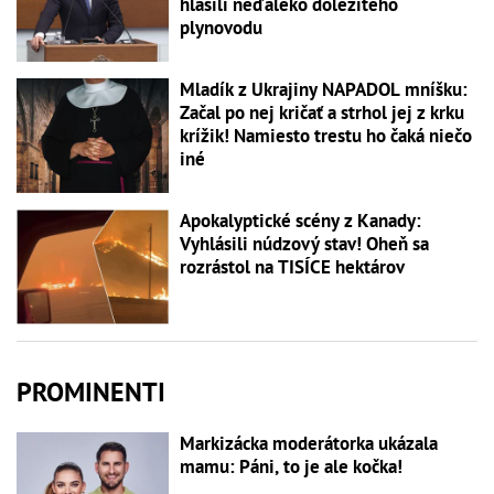
hlásili neďaleko dôležitého
plynovodu
Mladík z Ukrajiny NAPADOL mníšku:
Začal po nej kričať a strhol jej z krku
krížik! Namiesto trestu ho čaká niečo
iné
Apokalyptické scény z Kanady:
Vyhlásili núdzový stav! Oheň sa
rozrástol na TISÍCE hektárov
PROMINENTI
Markizácka moderátorka ukázala
mamu: Páni, to je ale kočka!