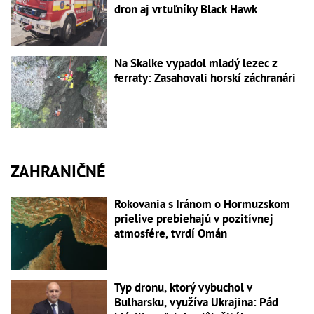
dron aj vrtuľníky Black Hawk
Na Skalke vypadol mladý lezec z
ferraty: Zasahovali horskí záchranári
ZAHRANIČNÉ
Rokovania s Iránom o Hormuzskom
prielive prebiehajú v pozitívnej
atmosfére, tvrdí Omán
Typ dronu, ktorý vybuchol v
Bulharsku, využíva Ukrajina: Pád