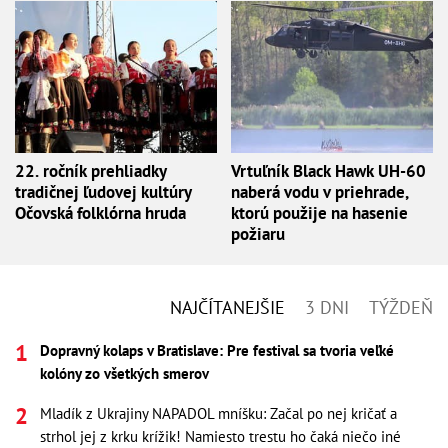
22. ročník prehliadky
Vrtuľník Black Hawk UH-60
tradičnej ľudovej kultúry
naberá vodu v priehrade,
Očovská folklórna hruda
ktorú použije na hasenie
požiaru
NAJČÍTANEJŠIE
3 DNI
TÝŽDEŇ
Dopravný kolaps v Bratislave: Pre festival sa tvoria veľké
kolóny zo všetkých smerov
Mladík z Ukrajiny NAPADOL mníšku: Začal po nej kričať a
strhol jej z krku krížik! Namiesto trestu ho čaká niečo iné