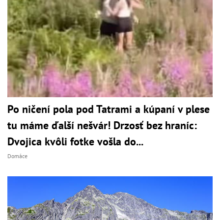
Po ničení pola pod Tatrami a kúpaní v plese
tu máme ďalší nešvár! Drzosť bez hraníc:
Dvojica kvôli fotke vošla do...
Domáce