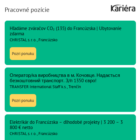
Pracovné pozície
Hľadáme zváračov CO₂ (135) do Francúzska | Ubytovanie
zdarma
CHRISTAL s. r. o., Francúzsko
Pozri ponuku
Оператор/ка виробництва в м. Кочовце. Надається
безкоштовний транспорт. З/п 1350 євро!
TRANSFER International Staff k.s., Trenčín
Pozri ponuku
Elektrikár do Francúzska – dlhodobé projekty | 3 200 – 3
800 € netto
CHRISTAL s. r. o., Francúzsko