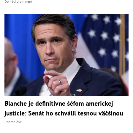
Domáci prominenti
Blanche je definitívne šéfom americkej
justície: Senát ho schválil tesnou väčšinou
Zahraničné