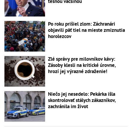
tesnou väčšinou
Po roku prišiel zlom: Záchranári
objavili päť tiel na mieste zmiznutia
horolezcov
Zlé správy pre milovníkov kávy:
Zásoby klesli na kritické úrovne,
hrozí jej výrazné zdraženie!
Niečo jej nesedelo: Pekárka išla
skontrolovať stálych zákazníkov,
zachránila im život