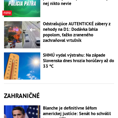
nej nikto nevie
FOTO
Odstrašujúce AUTENTICKÉ zábery z
nehody na D1: Dodávka ľahla
popolom, ťažko zraneného
zachraňoval vrtuľník
SHMÚ vydal výstrahu: Na západe
Slovenska dnes hrozia horúčavy až do
33 °C
ZAHRANIČNÉ
Blanche je definitívne šéfom
americkej justície: Senát ho schválil