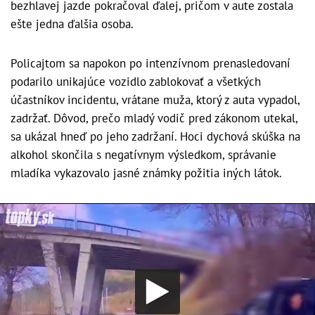
bezhlavej jazde pokračoval ďalej, pričom v aute zostala
ešte jedna ďalšia osoba.
Policajtom sa napokon po intenzívnom prenasledovaní
podarilo unikajúce vozidlo zablokovať a všetkých
účastníkov incidentu, vrátane muža, ktorý z auta vypadol,
zadržať. Dôvod, prečo mladý vodič pred zákonom utekal,
sa ukázal hneď po jeho zadržaní. Hoci dychová skúška na
alkohol skončila s negatívnym výsledkom, správanie
mladíka vykazovalo jasné známky požitia iných látok.