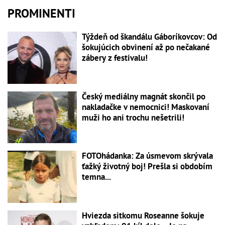
PROMINENTI
Týždeň od škandálu Gáboríkovcov: Od
šokujúcich obvinení až po nečakané
zábery z festivalu!
Český mediálny magnát skončil po
nakladačke v nemocnici! Maskovaní
muži ho ani trochu nešetrili!
FOTOhádanka: Za úsmevom skrývala
ťažký životný boj! Prešla si obdobím
temna...
Hviezda sitkomu Roseanne šokuje