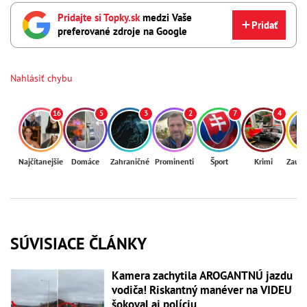
Pridajte si Topky.sk
medzi Vaše
Pridať
preferované zdroje na Google
Nahlásiť chybu
16
5
3
2
7
4
Najčítanejšie
Domáce
Zahraničné
Prominenti
Šport
Krimi
Zaují
SÚVISIACE ČLÁNKY
Kamera zachytila AROGANTNÚ jazdu
vodiča! Riskantný manéver na VIDEU
šokoval aj políciu