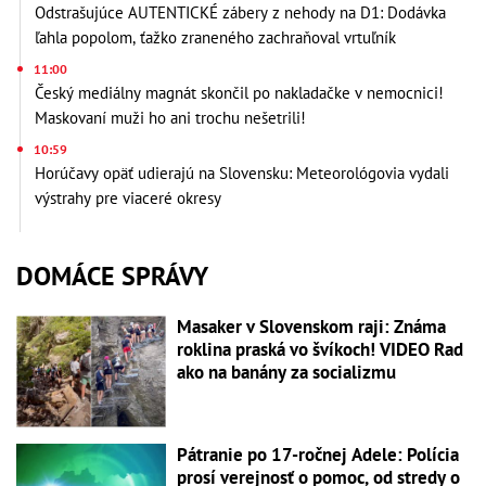
Odstrašujúce AUTENTICKÉ zábery z nehody na D1: Dodávka
ľahla popolom, ťažko zraneného zachraňoval vrtuľník
11:00
Český mediálny magnát skončil po nakladačke v nemocnici!
Maskovaní muži ho ani trochu nešetrili!
10:59
Horúčavy opäť udierajú na Slovensku: Meteorológovia vydali
výstrahy pre viaceré okresy
DOMÁCE SPRÁVY
Masaker v Slovenskom raji: Známa
roklina praská vo švíkoch! VIDEO Rad
ako na banány za socializmu
Pátranie po 17-ročnej Adele: Polícia
prosí verejnosť o pomoc, od stredy o