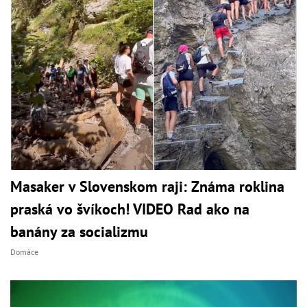
Masaker v Slovenskom raji: Známa roklina
praská vo švíkoch! VIDEO Rad ako na
banány za socializmu
Domáce