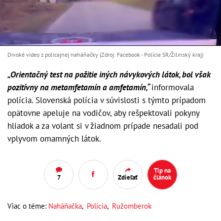
Divoké video z policajnej naháňačky (Zdroj: Facebook - Polícia SR/Žilinský kraj)
„Orientačný test na požitie iných návykových látok, bol však
pozitívny na metamfetamín a amfetamín,“
informovala
polícia. Slovenská polícia v súvislosti s týmto prípadom
opätovne apeluje na vodičov, aby rešpektovali pokyny
hliadok a za volant si v žiadnom prípade nesadali pod
vplyvom omamných látok.
Tip na
7
Zdieľať
článok
Viac o téme:
Naháňačka
,
Polícia
,
Ružomberok