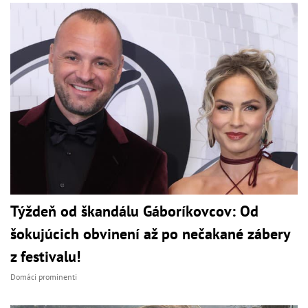
Týždeň od škandálu Gáboríkovcov: Od
šokujúcich obvinení až po nečakané zábery
z festivalu!
Domáci prominenti