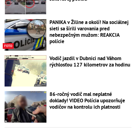
PANIKA v Žiline a okolí! Na sociálnej
sieti sa šírili varovania pred
nebezpečným mužom: REAKCIA
polície
FOTO
Vodič jazdil v Dubnici nad Váhom
rýchlosťou 127 kilometrov za hodinu
86-ročný vodič mal neplatné
doklady! VIDEO Polícia upozorňuje
vodičov na kontrolu ich platnosti