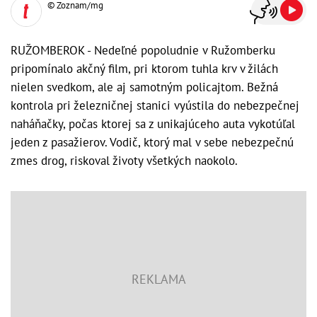
© Zoznam/mg
RUŽOMBEROK - Nedeľné popoludnie v Ružomberku
pripomínalo akčný film, pri ktorom tuhla krv v žilách
nielen svedkom, ale aj samotným policajtom. Bežná
kontrola pri železničnej stanici vyústila do nebezpečnej
naháňačky, počas ktorej sa z unikajúceho auta vykotúľal
jeden z pasažierov. Vodič, ktorý mal v sebe nebezpečnú
zmes drog, riskoval životy všetkých naokolo.