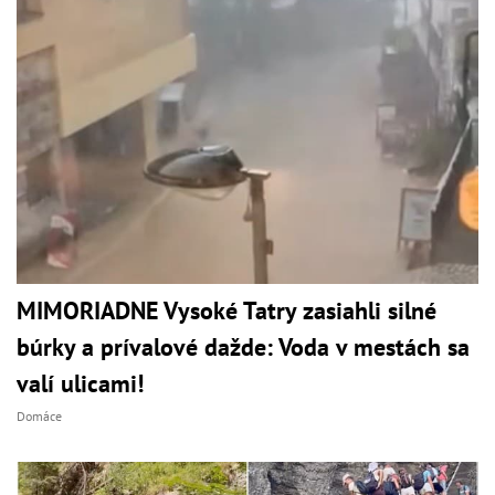
MIMORIADNE Vysoké Tatry zasiahli silné
búrky a prívalové dažde: Voda v mestách sa
valí ulicami!
Domáce