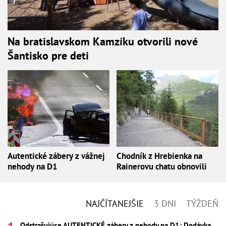
Na bratislavskom Kamzíku otvorili nové
Šantisko pre deti
Autentické zábery z vážnej
Chodník z Hrebienka na
nehody na D1
Rainerovu chatu obnovili
NAJČÍTANEJŠIE
3 DNI
TÝŽDEŇ
Odstrašujúce AUTENTICKÉ zábery z nehody na D1: Dodávka