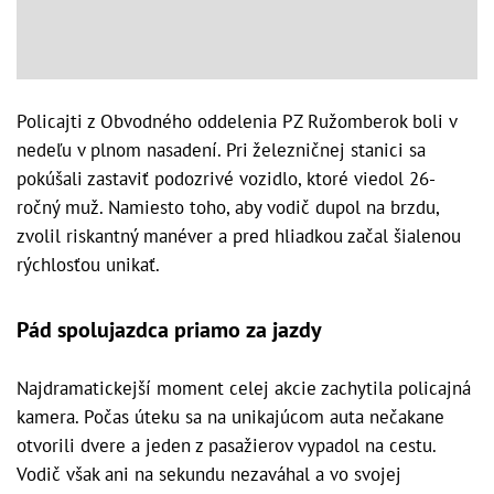
Policajti z Obvodného oddelenia PZ Ružomberok boli v
nedeľu v plnom nasadení. Pri železničnej stanici sa
pokúšali zastaviť podozrivé vozidlo, ktoré viedol 26-
ročný muž. Namiesto toho, aby vodič dupol na brzdu,
zvolil riskantný manéver a pred hliadkou začal šialenou
rýchlosťou unikať.
Pád spolujazdca priamo za jazdy
Najdramatickejší moment celej akcie zachytila policajná
kamera. Počas úteku sa na unikajúcom auta nečakane
otvorili dvere a jeden z pasažierov vypadol na cestu.
Vodič však ani na sekundu nezaváhal a vo svojej