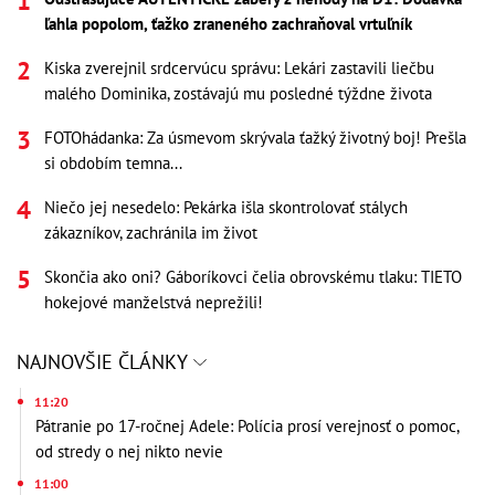
ľahla popolom, ťažko zraneného zachraňoval vrtuľník
Kiska zverejnil srdcervúcu správu: Lekári zastavili liečbu
malého Dominika, zostávajú mu posledné týždne života
FOTOhádanka: Za úsmevom skrývala ťažký životný boj! Prešla
si obdobím temna...
Niečo jej nesedelo: Pekárka išla skontrolovať stálych
zákazníkov, zachránila im život
Skončia ako oni? Gáboríkovci čelia obrovskému tlaku: TIETO
hokejové manželstvá neprežili!
NAJNOVŠIE ČLÁNKY
11:20
Pátranie po 17-ročnej Adele: Polícia prosí verejnosť o pomoc,
od stredy o nej nikto nevie
11:00