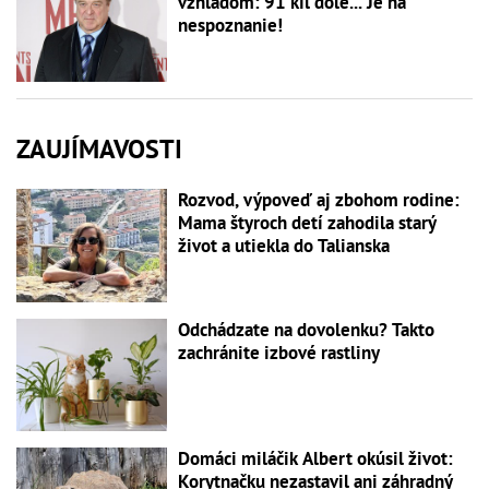
vzhľadom: 91 kíl dole... Je na
nespoznanie!
ZAUJÍMAVOSTI
Rozvod, výpoveď aj zbohom rodine:
Mama štyroch detí zahodila starý
život a utiekla do Talianska
Odchádzate na dovolenku? Takto
zachránite izbové rastliny
Domáci miláčik Albert okúsil život:
Korytnačku nezastavil ani záhradný