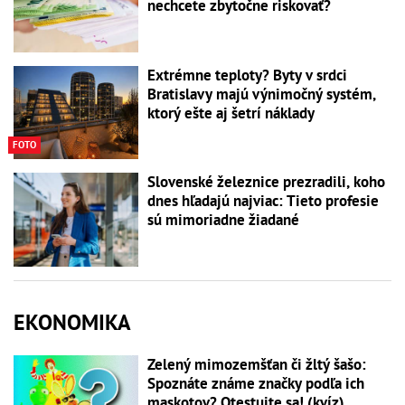
nechcete zbytočne riskovať?
Extrémne teploty? Byty v srdci
Bratislavy majú výnimočný systém,
ktorý ešte aj šetrí náklady
FOTO
Slovenské železnice prezradili, koho
dnes hľadajú najviac: Tieto profesie
sú mimoriadne žiadané
EKONOMIKA
Zelený mimozemšťan či žltý šašo:
Spoznáte známe značky podľa ich
maskotov? Otestujte sa! (kvíz)