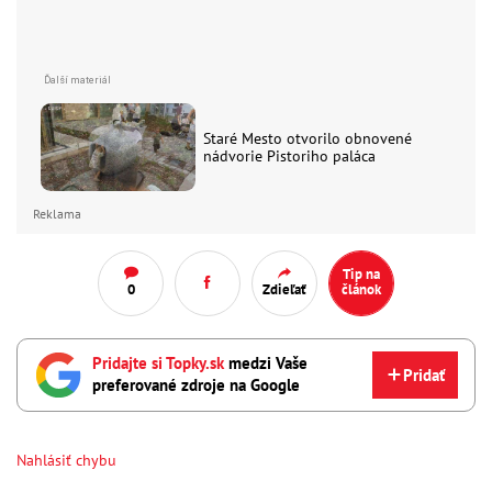
Staré Mesto otvorilo obnovené
nádvorie Pistoriho paláca
Reklama
Tip na
0
Zdieľať
článok
Pridajte si Topky.sk
medzi Vaše
Pridať
preferované zdroje na Google
Nahlásiť chybu