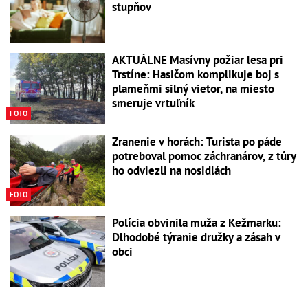
stupňov
AKTUÁLNE Masívny požiar lesa pri
Trstíne: Hasičom komplikuje boj s
plameňmi silný vietor, na miesto
smeruje vrtuľník
FOTO
Zranenie v horách: Turista po páde
potreboval pomoc záchranárov, z túry
ho odviezli na nosidlách
FOTO
Polícia obvinila muža z Kežmarku:
Dlhodobé týranie družky a zásah v
obci