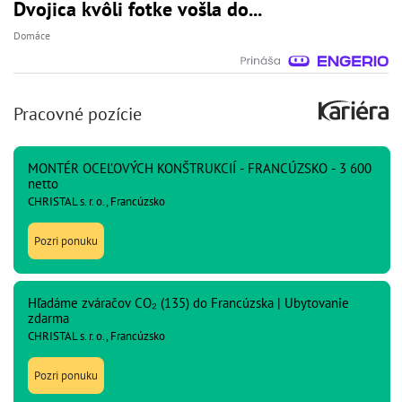
Dvojica kvôli fotke vošla do...
Domáce
Pracovné pozície
MONTÉR OCEĽOVÝCH KONŠTRUKCIÍ - FRANCÚZSKO - 3 600
netto
CHRISTAL s. r. o., Francúzsko
Pozri ponuku
Hľadáme zváračov CO₂ (135) do Francúzska | Ubytovanie
zdarma
CHRISTAL s. r. o., Francúzsko
Pozri ponuku