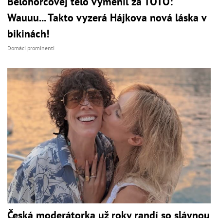
Belohorcovej telo vymenil za TOTO:
Wauuu... Takto vyzerá Hájkova nová láska v
bikinách!
Domáci prominenti
Česká moderátorka už roky randí so slávnou