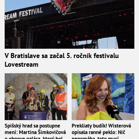
V Bratislave sa začal 5. ročník festivalu
Lovestream
Spišský hrad sa postupne
Prekliaty budík! Wisterová
mení: Martina Šimkovičová
opísala ranné peklo: Nič
o obnove paláca, ktorý bol
nepomáha, toto musí