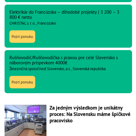
Elektrikár do Francúzska – dlhodobé projekty | 3 200 – 3
800 € netto
CHRISTAL s. r. o., Francúzsko
Pozri ponuku
Rušňovodič/Rušňovodička s praxou pre celé Slovensko s
náborovým príspevkom 4000€
Železničná spoločnosť Slovensko, a.s., Slovenská republika
Pozri ponuku
Za jedným výsledkom je unikátny
proces: Na Slovensku máme špičkové
pracovisko