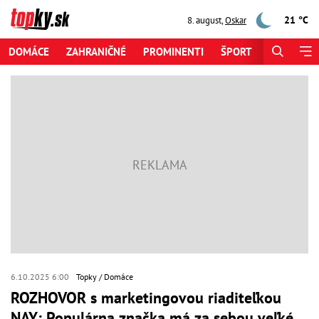
21 °C
8. august
,
Oskar
DOMÁCE
ZAHRANIČNÉ
PROMINENTI
ŠPORT
ZAUJÍMAV
6.10.2025 6:00
Topky
Domáce
ROZHOVOR s marketingovou riaditeľkou
NAY: Populárna značka má za sebou veľké