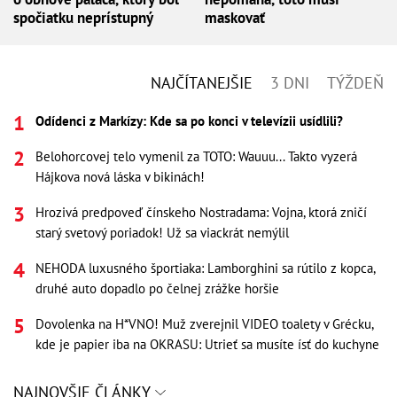
spočiatku neprístupný
maskovať
NAJČÍTANEJŠIE
3 DNI
TÝŽDEŇ
Odídenci z Markízy: Kde sa po konci v televízii usídlili?
Belohorcovej telo vymenil za TOTO: Wauuu... Takto vyzerá
Hájkova nová láska v bikinách!
Hrozivá predpoveď čínskeho Nostradama: Vojna, ktorá zničí
starý svetový poriadok! Už sa viackrát nemýlil
NEHODA luxusného športiaka: Lamborghini sa rútilo z kopca,
druhé auto dopadlo po čelnej zrážke horšie
Dovolenka na H*VNO! Muž zverejnil VIDEO toalety v Grécku,
kde je papier iba na OKRASU: Utrieť sa musíte ísť do kuchyne
NAJNOVŠIE ČLÁNKY