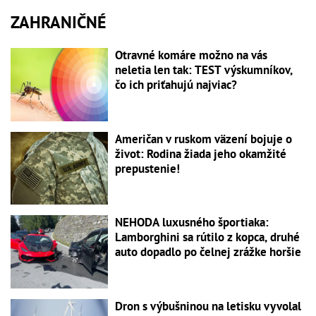
ZAHRANIČNÉ
Otravné komáre možno na vás
neletia len tak: TEST výskumníkov,
čo ich priťahujú najviac?
Američan v ruskom väzení bojuje o
život: Rodina žiada jeho okamžité
prepustenie!
NEHODA luxusného športiaka:
Lamborghini sa rútilo z kopca, druhé
auto dopadlo po čelnej zrážke horšie
Dron s výbušninou na letisku vyvolal