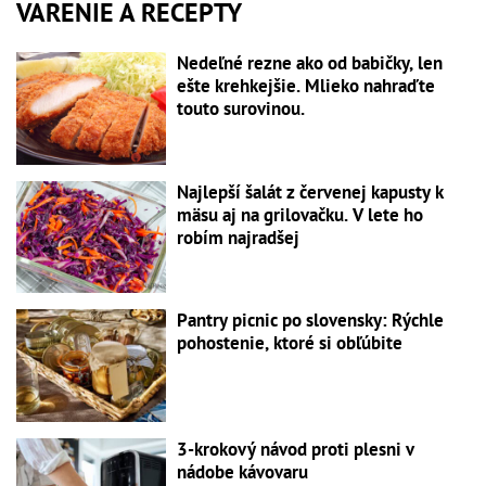
VARENIE A RECEPTY
Nedeľné rezne ako od babičky, len
ešte krehkejšie. Mlieko nahraďte
touto surovinou.
Najlepší šalát z červenej kapusty k
mäsu aj na grilovačku. V lete ho
robím najradšej
Pantry picnic po slovensky: Rýchle
pohostenie, ktoré si obľúbite
3-krokový návod proti plesni v
nádobe kávovaru