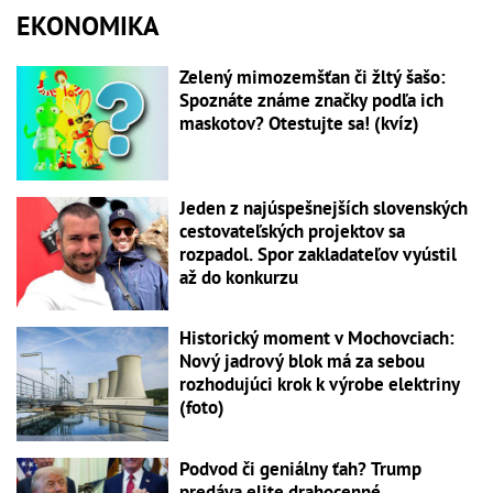
EKONOMIKA
Zelený mimozemšťan či žltý šašo:
Spoznáte známe značky podľa ich
maskotov? Otestujte sa! (kvíz)
Jeden z najúspešnejších slovenských
cestovateľských projektov sa
rozpadol. Spor zakladateľov vyústil
až do konkurzu
Historický moment v Mochovciach:
Nový jadrový blok má za sebou
rozhodujúci krok k výrobe elektriny
(foto)
Podvod či geniálny ťah? Trump
predáva elite drahocenné