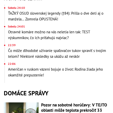
Sobota 24:10
ŤAŽKÝ OSUD slovenskej legendy (†84): Prišla o dve deti aj o
manžela... Zomrela OPUSTENÁ!
Sobota 24:01
Otravné komáre možno na vás neletia len tak: TEST
výskumníkov, čo ich priťahujú najviac?
22:39
Čo môže dlhodobé užívanie spaľovačov tukov spraviť s tvojím
telom? Niektoré následky sa ukážu až neskôr
22:06
Američan v ruskom väzení bojuje o život: Rodina žiada jeho
okamžité prepustenie!
DOMÁCE SPRÁVY
Pozor na sobotné horúčavy: V TEJTO
oblasti môže teplota prekročiť 33