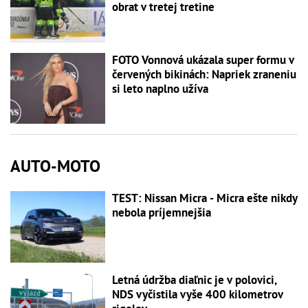
obrat v tretej tretine
FOTO Vonnová ukázala super formu v
červených bikinách: Napriek zraneniu
si leto naplno užíva
AUTO-MOTO
TEST: Nissan Micra - Micra ešte nikdy
nebola príjemnejšia
Letná údržba diaľnic je v polovici,
NDS vyčistila vyše 400 kilometrov