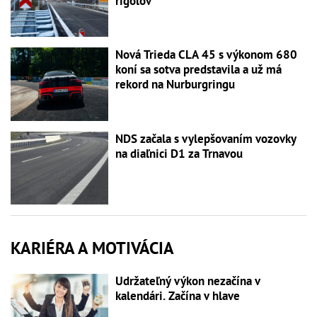
rigolov
Nová Trieda CLA 45 s výkonom 680
koní sa sotva predstavila a už má
rekord na Nurburgringu
NDS začala s vylepšovaním vozovky
na diaľnici D1 za Trnavou
KARIÉRA A MOTIVÁCIA
Udržateľný výkon nezačína v
kalendári. Začína v hlave