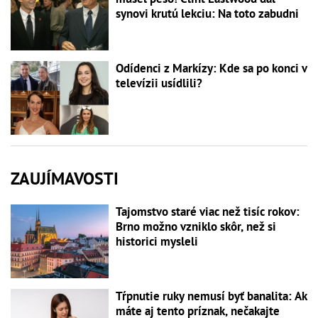
synovi krutú lekciu: Na toto zabudni
Odídenci z Markízy: Kde sa po konci v
televízii usídlili?
ZAUJÍMAVOSTI
Tajomstvo staré viac než tisíc rokov:
Brno možno vzniklo skôr, než si
historici mysleli
Tŕpnutie ruky nemusí byť banalita: Ak
máte aj tento príznak, nečakajte