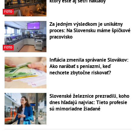
ktorý ešte aj šetrí náklady
FOTO
Za jedným výsledkom je unikátny
proces: Na Slovensku máme špičkové
pracovisko
FOTO
Inflácia zmenila správanie Slovákov:
Ako narábať s peniazmi, keď
nechcete zbytočne riskovať?
Slovenské železnice prezradili, koho
dnes hľadajú najviac: Tieto profesie
sú mimoriadne žiadané