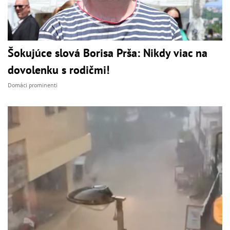
Šokujúce slová Borisa Prša: Nikdy viac na
dovolenku s rodičmi!
Domáci prominenti