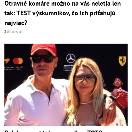
Otravné komáre možno na vás neletia len
tak: TEST výskumníkov, čo ich priťahujú
najviac?
Zahraničné