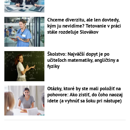
Chceme diverzitu, ale len dovtedy,
kým ju nevidíme? Tetovanie v práci
stále rozdeľuje Slovákov
Školstvo: Najväčší dopyt je po
učiteľoch matematiky, angličtiny a
fyziky
Otázky, ktoré by ste mali položiť na
pohovore: Ako zistiť, do čoho naozaj
idete (a vyhnúť sa šoku pri nástupe)