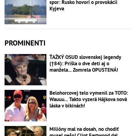
spor: Rusko hovorí o provokácii
Kyjeva
PROMINENTI
ŤAŽKÝ OSUD slovenskej legendy
(†84): Prišla o dve deti aj o
manžela... Zomrela OPUSTENÁ!
Belohorcovej telo vymenil za TOTO:
Wauuu... Takto vyzerá Hájkova nová
láska v bikinách!
Milióny mal na dosah, no chodiť
musel pešo! Clint Eastwood dal