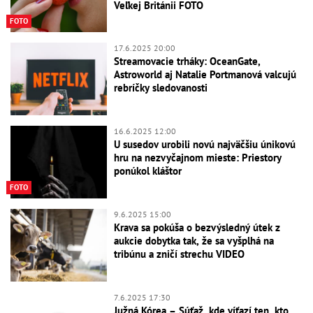
Veľkej Británii FOTO
FOTO
17.6.2025 20:00
Streamovacie trháky: OceanGate,
Astroworld aj Natalie Portmanová valcujú
rebríčky sledovanosti
16.6.2025 12:00
U susedov urobili novú najväčšiu únikovú
hru na nezvyčajnom mieste: Priestory
ponúkol kláštor
FOTO
9.6.2025 15:00
Krava sa pokúša o bezvýsledný útek z
aukcie dobytka tak, že sa vyšplhá na
tribúnu a zničí strechu VIDEO
7.6.2025 17:30
Južná Kórea – Súťaž, kde víťazí ten, kto