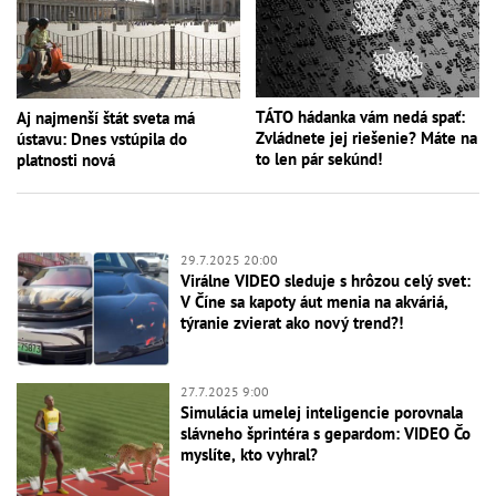
TÁTO hádanka vám nedá spať:
Aj najmenší štát sveta má
Zvládnete jej riešenie? Máte na
ústavu: Dnes vstúpila do
to len pár sekúnd!
platnosti nová
29.7.2025 20:00
Virálne VIDEO sleduje s hrôzou celý svet:
V Číne sa kapoty áut menia na akváriá,
týranie zvierat ako nový trend?!
27.7.2025 9:00
Simulácia umelej inteligencie porovnala
slávneho šprintéra s gepardom: VIDEO Čo
myslíte, kto vyhral?