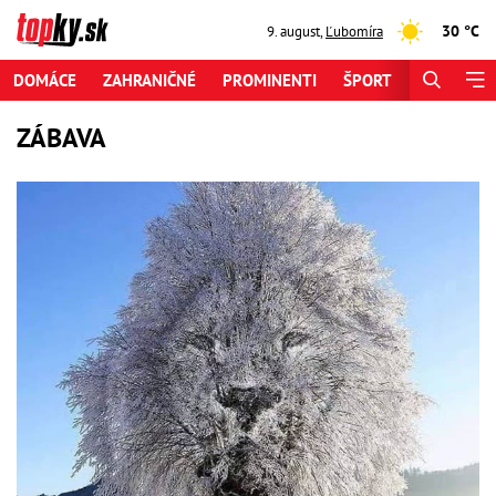
30 °C
9. august
,
Ľubomíra
DOMÁCE
ZAHRANIČNÉ
PROMINENTI
ŠPORT
ZAUJÍMAV
ZÁBAVA