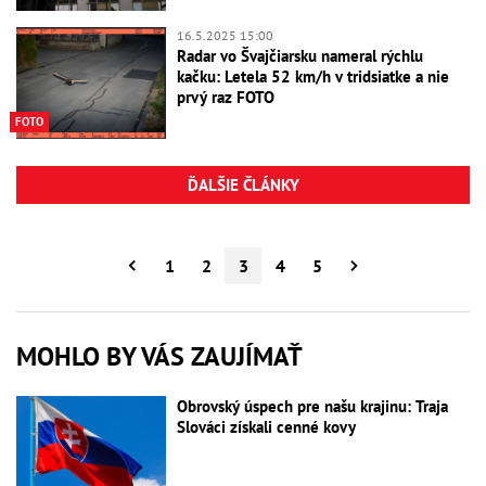
16.5.2025 15:00
Radar vo Švajčiarsku nameral rýchlu
kačku: Letela 52 km/h v tridsiatke a nie
prvý raz FOTO
FOTO
ĎALŠIE ČLÁNKY
1
2
3
4
5
MOHLO BY VÁS ZAUJÍMAŤ
Obrovský úspech pre našu krajinu: Traja
Slováci získali cenné kovy