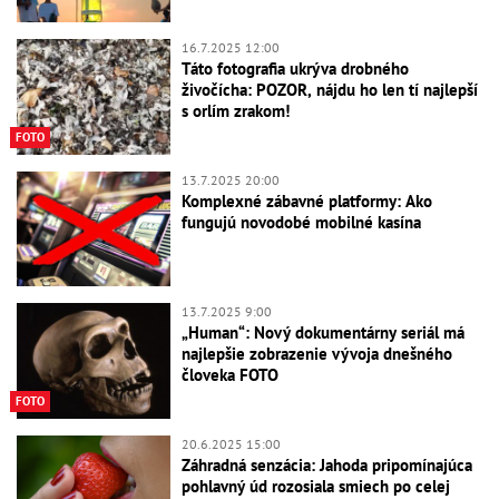
16.7.2025 12:00
Táto fotografia ukrýva drobného
živočícha: POZOR, nájdu ho len tí najlepší
s orlím zrakom!
FOTO
13.7.2025 20:00
Komplexné zábavné platformy: Ako
fungujú novodobé mobilné kasína
13.7.2025 9:00
„Human“: Nový dokumentárny seriál má
najlepšie zobrazenie vývoja dnešného
človeka FOTO
FOTO
20.6.2025 15:00
Záhradná senzácia: Jahoda pripomínajúca
pohlavný úd rozosiala smiech po celej