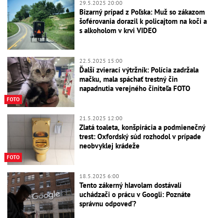
29.5.2025 20:00
Bizarný prípad z Poľska: Muž so zákazom
šoférovania dorazil k policajtom na koči a
s alkoholom v krvi VIDEO
22.5.2025 15:00
Ďalší zvierací výtržník: Polícia zadržala
mačku, mala spáchať trestný čin
napadnutia verejného činiteľa FOTO
FOTO
21.5.2025 12:00
Zlatá toaleta, konšpirácia a podmienečný
trest: Oxfordský súd rozhodol v prípade
neobvyklej krádeže
FOTO
18.5.2025 6:00
Tento zákerný hlavolam dostávali
uchádzači o prácu v Googli: Poznáte
správnu odpoveď?