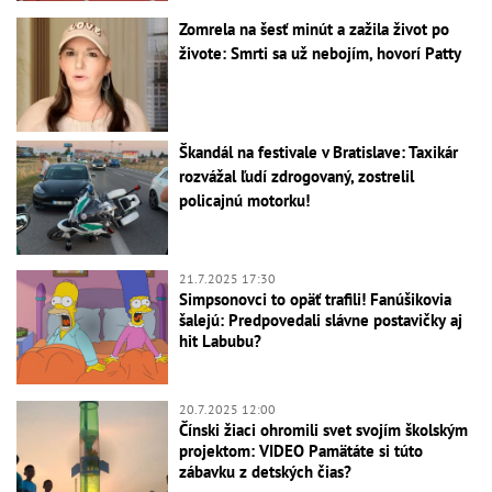
Zomrela na šesť minút a zažila život po
živote: Smrti sa už nebojím, hovorí Patty
Škandál na festivale v Bratislave: Taxikár
rozvážal ľudí zdrogovaný, zostrelil
policajnú motorku!
21.7.2025 17:30
Simpsonovci to opäť trafili! Fanúšikovia
šalejú: Predpovedali slávne postavičky aj
hit Labubu?
20.7.2025 12:00
Čínski žiaci ohromili svet svojím školským
projektom: VIDEO Pamätáte si túto
zábavku z detských čias?