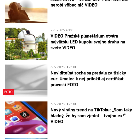
nerobí vôbec nič VIDEO
7.6.2025 6:00
VIDEO Pražské planetárium otvára
najväčšiu LED kupolu svojho druhu na
svete VIDEO
6.6.2025 12:00
Neviditeľná socha sa predala za tisícky
eur: Umelec k nej priložil aj certifikát
pravosti FOTO
FOTO
3.6.2025 12:00
Nový virálny trend na TikToku: „Som taký
hladný, že by som zjedol... tvojho ex!“
VIDEO