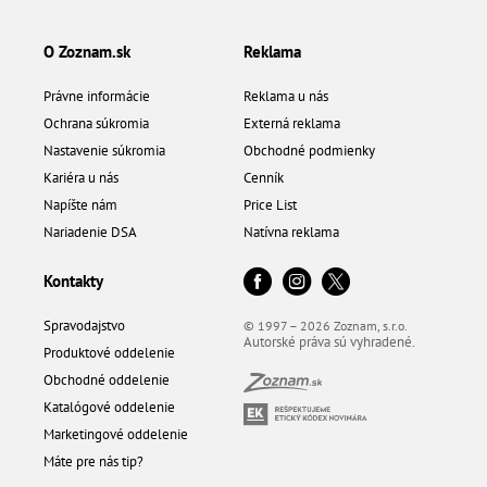
O Zoznam.sk
Reklama
Právne informácie
Reklama u nás
Ochrana súkromia
Externá reklama
Nastavenie súkromia
Obchodné podmienky
Kariéra u nás
Cenník
Napíšte nám
Price List
Nariadenie DSA
Natívna reklama
Kontakty
Spravodajstvo
© 1997 – 2026 Zoznam, s.r.o.
Autorské práva sú vyhradené.
Produktové oddelenie
Obchodné oddelenie
Katalógové oddelenie
Marketingové oddelenie
Máte pre nás tip?