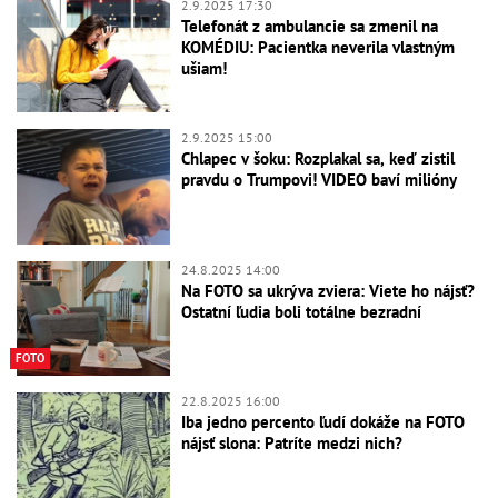
2.9.2025 17:30
Telefonát z ambulancie sa zmenil na
KOMÉDIU: Pacientka neverila vlastným
ušiam!
2.9.2025 15:00
Chlapec v šoku: Rozplakal sa, keď zistil
pravdu o Trumpovi! VIDEO baví milióny
24.8.2025 14:00
Na FOTO sa ukrýva zviera: Viete ho nájsť?
Ostatní ľudia boli totálne bezradní
FOTO
22.8.2025 16:00
Iba jedno percento ľudí dokáže na FOTO
nájsť slona: Patríte medzi nich?