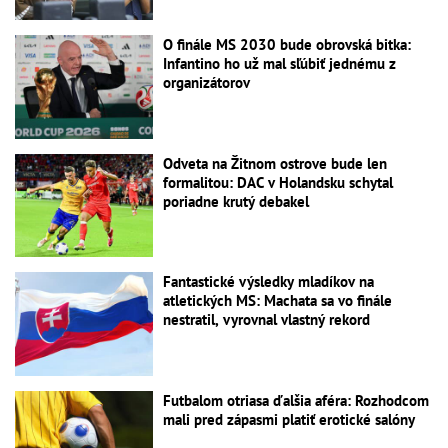
O finále MS 2030 bude obrovská bitka:
Infantino ho už mal sľúbiť jednému z
organizátorov
Odveta na Žitnom ostrove bude len
formalitou: DAC v Holandsku schytal
poriadne krutý debakel
Fantastické výsledky mladíkov na
atletických MS: Machata sa vo finále
nestratil, vyrovnal vlastný rekord
Futbalom otriasa ďalšia aféra: Rozhodcom
mali pred zápasmi platiť erotické salóny