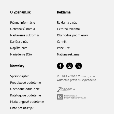
O Zoznam.sk
Reklama
Právne informácie
Reklama u nás
Ochrana súkromia
Externá reklama
Nastavenie súkromia
Obchodné podmienky
Kariéra u nás
Cenník
Napíšte nám
Price List
Nariadenie DSA
Natívna reklama
Kontakty
Spravodajstvo
© 1997 – 2026 Zoznam, s.r.o.
Autorské práva sú vyhradené.
Produktové oddelenie
Obchodné oddelenie
Katalógové oddelenie
Marketingové oddelenie
Máte pre nás tip?