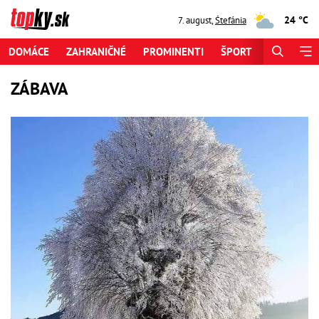
24 °C
7. august
,
Štefánia
DOMÁCE
ZAHRANIČNÉ
PROMINENTI
ŠPORT
ZAUJÍMAV
ZÁBAVA