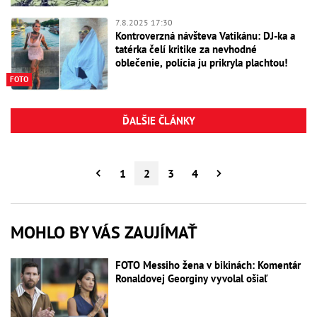
7.8.2025 17:30
Kontroverzná návšteva Vatikánu: DJ-ka a
tatérka čelí kritike za nevhodné
oblečenie, polícia ju prikryla plachtou!
FOTO
ĎALŠIE ČLÁNKY
1
2
3
4
MOHLO BY VÁS ZAUJÍMAŤ
FOTO Messiho žena v bikinách: Komentár
Ronaldovej Georginy vyvolal ošiaľ