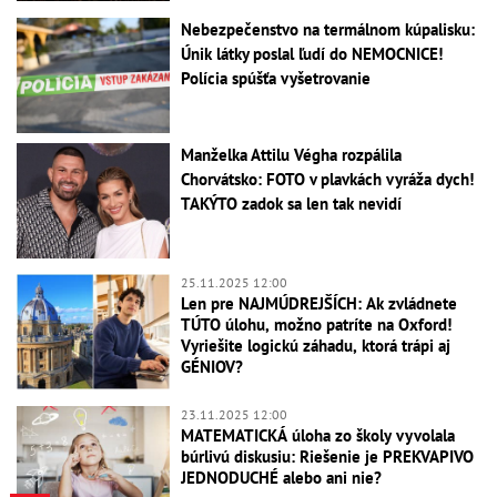
Nebezpečenstvo na termálnom kúpalisku:
Únik látky poslal ľudí do NEMOCNICE!
Polícia spúšťa vyšetrovanie
Manželka Attilu Végha rozpálila
Chorvátsko: FOTO v plavkách vyráža dych!
TAKÝTO zadok sa len tak nevidí
25.11.2025 12:00
Len pre NAJMÚDREJŠÍCH: Ak zvládnete
TÚTO úlohu, možno patríte na Oxford!
Vyriešite logickú záhadu, ktorá trápi aj
GÉNIOV?
23.11.2025 12:00
MATEMATICKÁ úloha zo školy vyvolala
búrlivú diskusiu: Riešenie je PREKVAPIVO
JEDNODUCHÉ alebo ani nie?