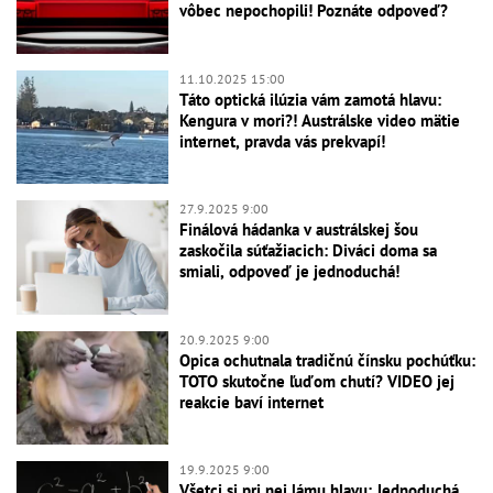
vôbec nepochopili! Poznáte odpoveď?
11.10.2025 15:00
Táto optická ilúzia vám zamotá hlavu:
Kengura v mori?! Austrálske video mätie
internet, pravda vás prekvapí!
27.9.2025 9:00
Finálová hádanka v austrálskej šou
zaskočila súťažiacich: Diváci doma sa
smiali, odpoveď je jednoduchá!
20.9.2025 9:00
Opica ochutnala tradičnú čínsku pochúťku:
TOTO skutočne ľuďom chutí? VIDEO jej
reakcie baví internet
19.9.2025 9:00
Všetci si pri nej lámu hlavu: Jednoduchá