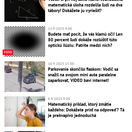
matematická úloha rozdelila ľudí na dva
tábory! Dokážete ju vyriešiť?
15.9.2025 9:00
Budete mať pocit, že vás klamú oči! Len
80 percent ľudí dokáže rozlúštiť túto
optickú ilúziu: Patríte medzi nich?
FOTO
10.9.2025 15:00
Parkovanie skončilo fiaskom: Vodič sa
snažil na svojom mini aute paralelne
zaparkovať, VIDEO baví internet!
8.9.2025 9:00
Matematický príklad, ktorý zmätie
každého: Dokážete prísť na odpoveď? Tá
je prekvapivo jednoduchá