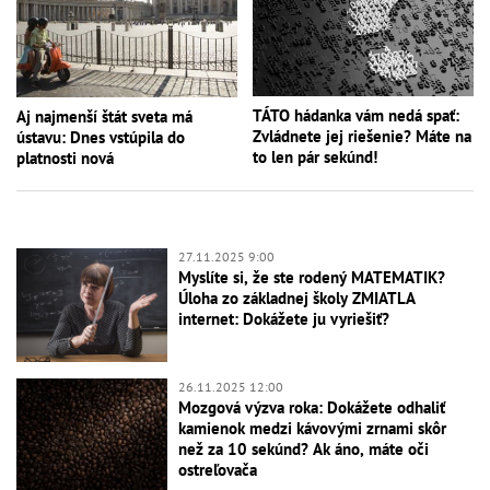
TÁTO hádanka vám nedá spať:
Aj najmenší štát sveta má
Zvládnete jej riešenie? Máte na
ústavu: Dnes vstúpila do
to len pár sekúnd!
platnosti nová
27.11.2025 9:00
Myslíte si, že ste rodený MATEMATIK?
Úloha zo základnej školy ZMIATLA
internet: Dokážete ju vyriešiť?
26.11.2025 12:00
Mozgová výzva roka: Dokážete odhaliť
kamienok medzi kávovými zrnami skôr
než za 10 sekúnd? Ak áno, máte oči
ostreľovača