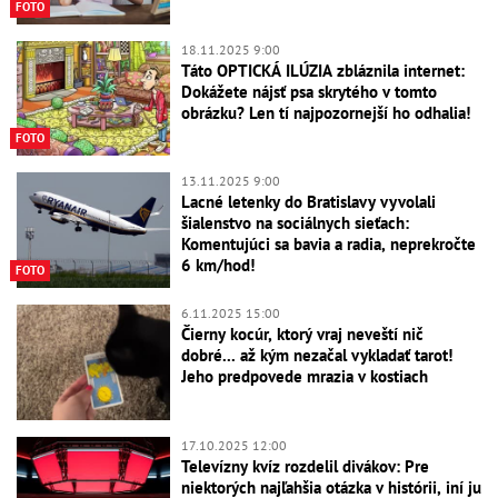
FOTO
18.11.2025 9:00
Táto OPTICKÁ ILÚZIA zbláznila internet:
Dokážete nájsť psa skrytého v tomto
obrázku? Len tí najpozornejší ho odhalia!
FOTO
13.11.2025 9:00
Lacné letenky do Bratislavy vyvolali
šialenstvo na sociálnych sieťach:
Komentujúci sa bavia a radia, neprekročte
6 km/hod!
FOTO
6.11.2025 15:00
Čierny kocúr, ktorý vraj neveští nič
dobré... až kým nezačal vykladať tarot!
Jeho predpovede mrazia v kostiach
17.10.2025 12:00
Televízny kvíz rozdelil divákov: Pre
niektorých najľahšia otázka v histórii, iní ju