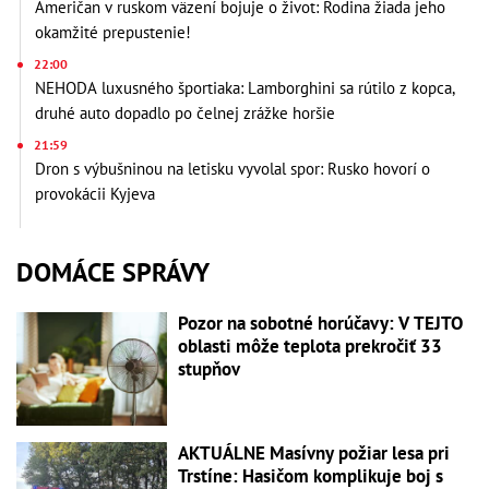
Američan v ruskom väzení bojuje o život: Rodina žiada jeho
okamžité prepustenie!
22:00
NEHODA luxusného športiaka: Lamborghini sa rútilo z kopca,
druhé auto dopadlo po čelnej zrážke horšie
21:59
Dron s výbušninou na letisku vyvolal spor: Rusko hovorí o
provokácii Kyjeva
DOMÁCE SPRÁVY
Pozor na sobotné horúčavy: V TEJTO
oblasti môže teplota prekročiť 33
stupňov
AKTUÁLNE Masívny požiar lesa pri
Trstíne: Hasičom komplikuje boj s