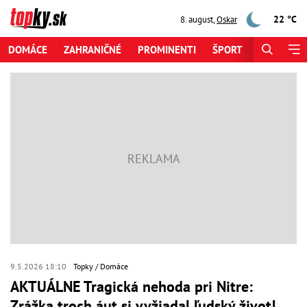
22 °C
8. august
,
Oskar
DOMÁCE
ZAHRANIČNÉ
PROMINENTI
ŠPORT
ZAUJÍMAV
9.5.2026 18:10
Topky
Domáce
AKTUÁLNE Tragická nehoda pri Nitre:
Zrážka troch áut si vyžiadal ľudský život!