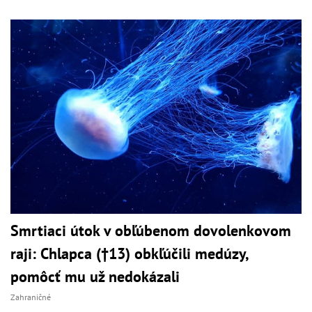
Smrtiaci útok v obľúbenom dovolenkovom
raji: Chlapca (†13) obkľúčili medúzy,
pomôcť mu už nedokázali
Zahraničné