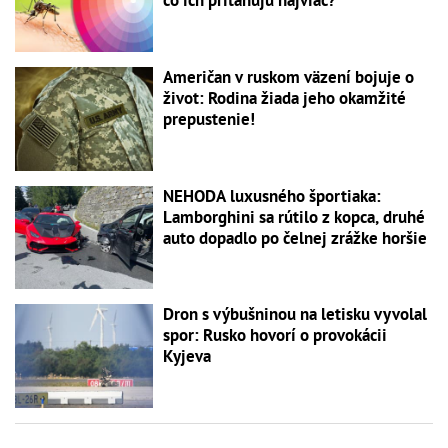
Američan v ruskom väzení bojuje o
život: Rodina žiada jeho okamžité
prepustenie!
NEHODA luxusného športiaka:
Lamborghini sa rútilo z kopca, druhé
auto dopadlo po čelnej zrážke horšie
Dron s výbušninou na letisku vyvolal
spor: Rusko hovorí o provokácii
Kyjeva