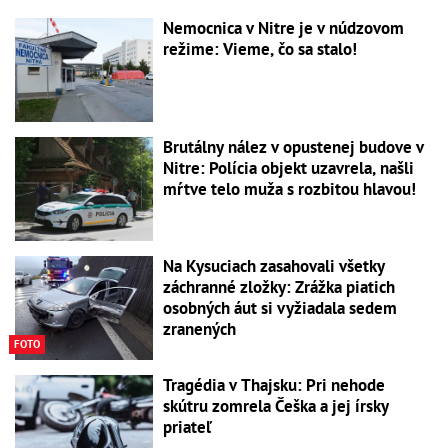
Nemocnica v Nitre je v núdzovom
režime: Vieme, čo sa stalo!
Brutálny nález v opustenej budove v
Nitre: Polícia objekt uzavrela, našli
mŕtve telo muža s rozbitou hlavou!
Na Kysuciach zasahovali všetky
záchranné zložky: Zrážka piatich
osobných áut si vyžiadala sedem
zranených
FOTO
Tragédia v Thajsku: Pri nehode
skútru zomrela Češka a jej írsky
priateľ