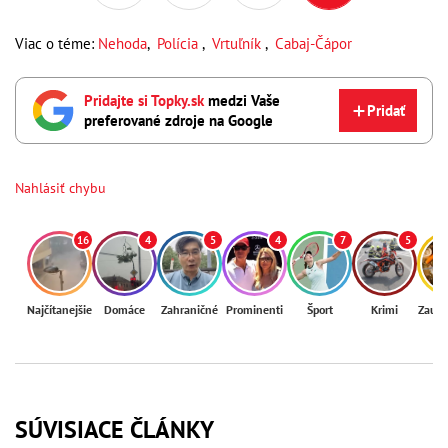
Viac o téme:
Nehoda
,
Polícia
,
Vrtuľník
,
Cabaj-Čápor
Pridajte si Topky.sk
medzi Vaše
Pridať
preferované zdroje na Google
Nahlásiť chybu
16
4
5
4
7
5
Najčítanejšie
Domáce
Zahraničné
Prominenti
Šport
Krimi
Zaují
SÚVISIACE ČLÁNKY