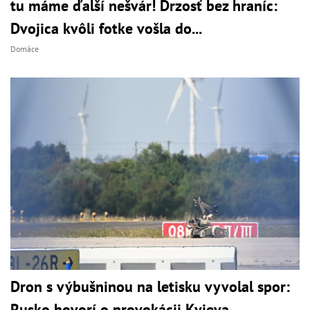
tu máme ďalší nešvár! Drzosť bez hraníc:
Dvojica kvôli fotke vošla do...
Domáce
Dron s výbušninou na letisku vyvolal spor:
Rusko hovorí o provokácii Kyjeva