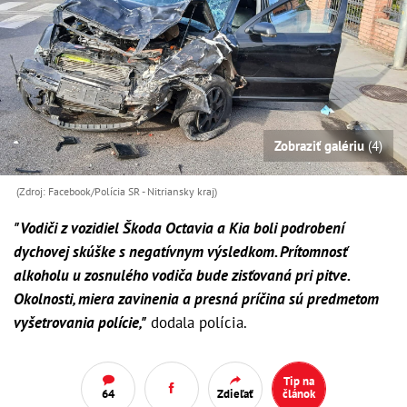
Zobraziť galériu
(4)
(Zdroj: Facebook/Polícia SR - Nitriansky kraj )
"Vodiči z vozidiel Škoda Octavia a Kia boli podrobení
dychovej skúške s negatívnym výsledkom. Prítomnosť
alkoholu u zosnulého vodiča bude zisťovaná pri pitve.
Okolnosti, miera zavinenia a presná príčina sú predmetom
vyšetrovania polície,"
dodala polícia.
Tip na
64
Zdieľať
článok