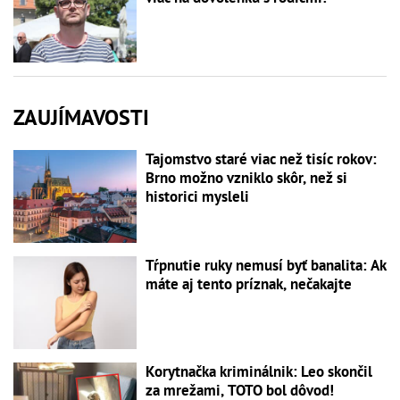
ZAUJÍMAVOSTI
Tajomstvo staré viac než tisíc rokov:
Brno možno vzniklo skôr, než si
historici mysleli
Tŕpnutie ruky nemusí byť banalita: Ak
máte aj tento príznak, nečakajte
Korytnačka kriminálnik: Leo skončil
za mrežami, TOTO bol dôvod!