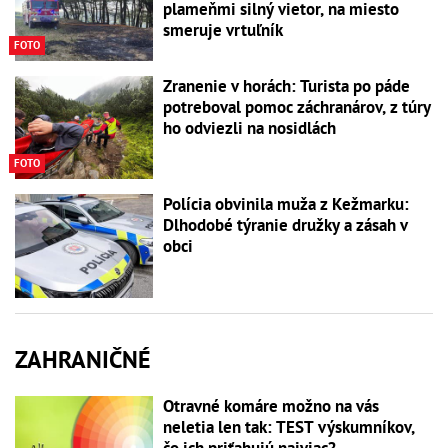
plameňmi silný vietor, na miesto
smeruje vrtuľník
FOTO
Zranenie v horách: Turista po páde
potreboval pomoc záchranárov, z túry
ho odviezli na nosidlách
FOTO
Polícia obvinila muža z Kežmarku:
Dlhodobé týranie družky a zásah v
obci
ZAHRANIČNÉ
Otravné komáre možno na vás
neletia len tak: TEST výskumníkov,
čo ich priťahujú najviac?