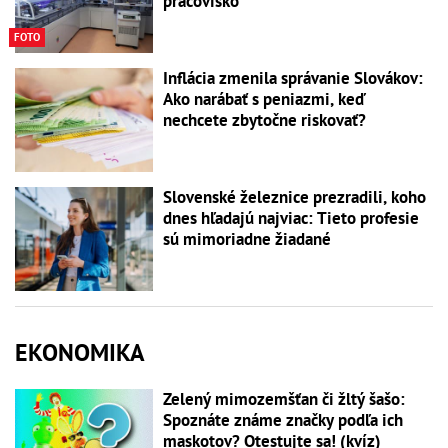
pracovisko
FOTO
Inflácia zmenila správanie Slovákov:
Ako narábať s peniazmi, keď
nechcete zbytočne riskovať?
Slovenské železnice prezradili, koho
dnes hľadajú najviac: Tieto profesie
sú mimoriadne žiadané
EKONOMIKA
Zelený mimozemšťan či žltý šašo:
Spoznáte známe značky podľa ich
maskotov? Otestujte sa! (kvíz)