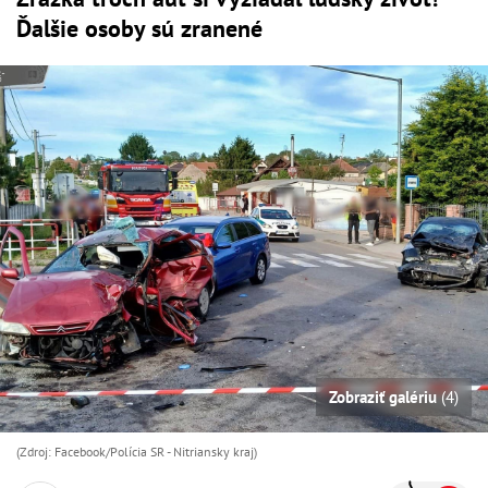
Ďalšie osoby sú zranené
Zobraziť galériu
(4)
(Zdroj: Facebook/Polícia SR - Nitriansky kraj )