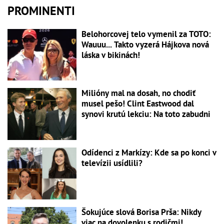
PROMINENTI
Belohorcovej telo vymenil za TOTO:
Wauuu... Takto vyzerá Hájkova nová
láska v bikinách!
Milióny mal na dosah, no chodiť
musel pešo! Clint Eastwood dal
synovi krutú lekciu: Na toto zabudni
Odídenci z Markízy: Kde sa po konci v
televízii usídlili?
Šokujúce slová Borisa Prša: Nikdy
viac na dovolenku s rodičmi!