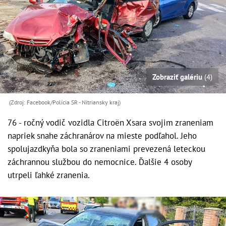
Zobraziť galériu
(4)
(Zdroj: Facebook/Polícia SR - Nitriansky kraj )
76 - ročný vodič vozidla Citroën Xsara svojim zraneniam
napriek snahe záchranárov na mieste podľahol. Jeho
spolujazdkyňa bola so zraneniami prevezená leteckou
záchrannou službou do nemocnice. Ďalšie 4 osoby
utrpeli ľahké zranenia.