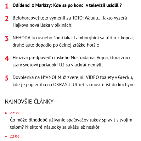
Odídenci z Markízy: Kde sa po konci v televízii usídlili?
Belohorcovej telo vymenil za TOTO: Wauuu... Takto vyzerá
Hájkova nová láska v bikinách!
NEHODA luxusného športiaka: Lamborghini sa rútilo z kopca,
druhé auto dopadlo po čelnej zrážke horšie
Hrozivá predpoveď čínskeho Nostradama: Vojna, ktorá zničí
starý svetový poriadok! Už sa viackrát nemýlil
Dovolenka na H*VNO! Muž zverejnil VIDEO toalety v Grécku,
kde je papier iba na OKRASU: Utrieť sa musíte ísť do kuchyne
NAJNOVŠIE ČLÁNKY
22:39
Čo môže dlhodobé užívanie spaľovačov tukov spraviť s tvojím
telom? Niektoré následky sa ukážu až neskôr
22:06