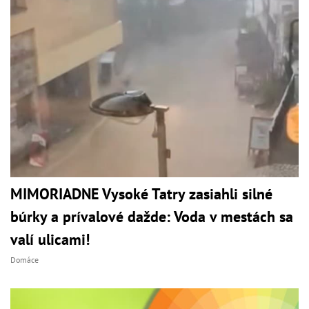
MIMORIADNE Vysoké Tatry zasiahli silné
búrky a prívalové dažde: Voda v mestách sa
valí ulicami!
Domáce