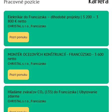
Pracovné pozície
Elektrikár do Francúzska – dlhodobé projekty | 3 200 – 3
800 € netto
CHRISTAL s. r. o., Francúzsko
Pozri ponuku
MONTÉR OCEĽOVÝCH KONŠTRUKCIÍ - FRANCÚZSKO - 3 600
netto
CHRISTAL s. r. o., Francúzsko
Pozri ponuku
Hľadáme zváračov CO₂ (135) do Francúzska | Ubytovanie
zdarma
CHRISTAL s. r. o., Francúzsko