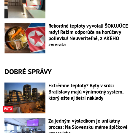
Rekordné teploty vyvolali ŠOKUJÚCE
rady! Režim odporúča na horúčavy
polievku! Neuveriteľné, z AKÉHO
zvierata
DOBRÉ SPRÁVY
Extrémne teploty? Byty v srdci
Bratislavy majú výnimočný systém,
ktorý ešte aj šetrí náklady
FOTO
Za jedným výsledkom je unikátny
proces: Na Slovensku máme špičkové