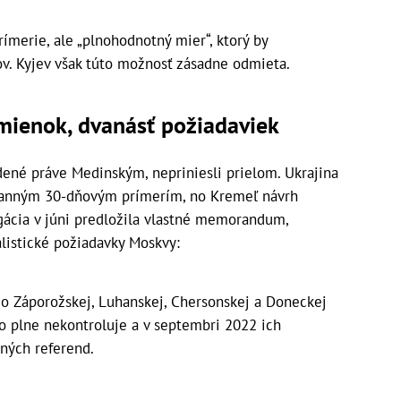
ímerie, ale „plnohodnotný mier“, ktorý by
ov. Kyjev však túto možnosť zásadne odmieta.
mienok, dvanásť požiadaviek
dené práve Medinským, nepriniesli prielom. Ukrajina
stranným 30-dňovým prímerím, no Kremeľ návrh
gácia v júni predložila vlastné memorandum,
listické požiadavky Moskvy:
zo Záporožskej, Luhanskej, Chersonskej a Doneckej
ko plne nekontroluje a v septembri 2022 ich
ných referend.