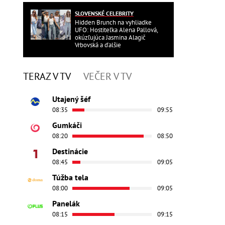
SLOVENSKÉ CELEBRITY
Hidden Brunch na vyhliadke
UFO: Hostiteľka Alena Pallová,
okúzľujúca Jasmina Alagič
Vrbovská a ďalšie
TERAZ V TV
VEČER V TV
Utajený šéf
08:35
09:55
Gumkáči
08:20
08:50
Destinácie
08:45
09:05
Túžba tela
08:00
09:05
Panelák
08:15
09:15