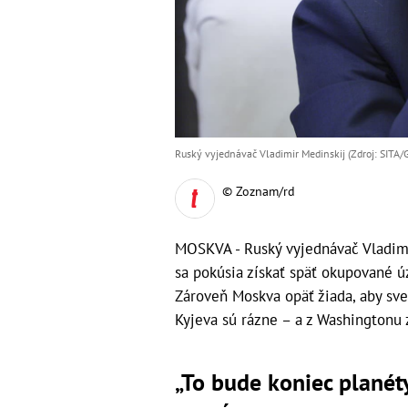
Ruský vyjednávač Vladimir Medinskij (Zdroj: SITA/G
© Zoznam/rd
MOSKVA - Ruský vyjednávač Vladimi
sa pokúsia získať späť okupované ú
Zároveň Moskva opäť žiada, aby sve
Kyjeva sú rázne – a z Washingtonu z
„To bude koniec planéty