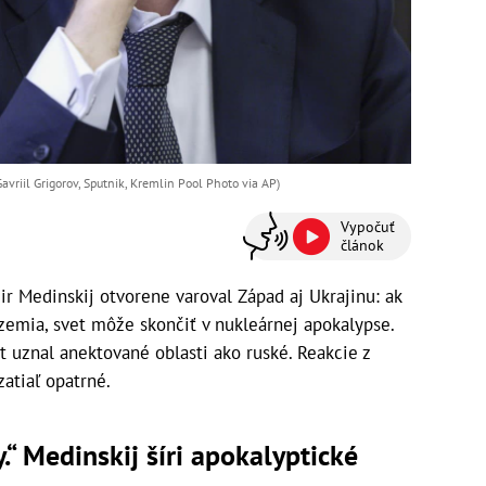
avriil Grigorov, Sputnik, Kremlin Pool Photo via AP)
Vypočuť
článok
r Medinskij otvorene varoval Západ aj Ukrajinu: ak
zemia, svet môže skončiť v nukleárnej apokalypse.
t uznal anektované oblasti ako ruské. Reakcie z
atiaľ opatrné.
.“ Medinskij šíri apokalyptické