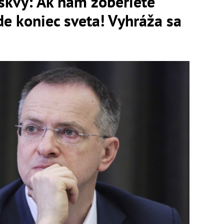
skvy: Ak nám zoberiete
e koniec sveta! Vyhráža sa