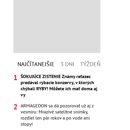
NAJČÍTANEJŠIE
3 DNI
TÝŽDEŇ
ŠOKUJÚCE ZISTENIE Známy reťazec
predával rybacie konzervy, v ktorých
chýbali RYBY! Môžete ich mať doma aj
vy
ARMAGEDON sa dá pozorovať už aj z
vesmíru: Mrazivé satelitné snímky,
rozdiel len pár rokov a po vode ani
stopy!