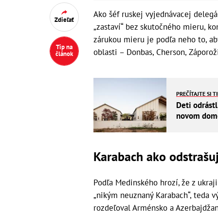
Ako šéf ruskej vyjednávacej delegác
Zdieľať
„zastaví“ bez skutočného mieru, konf
zárukou mieru je podľa neho to, 
Tip na
oblasti – Donbas, Cherson, Záporož
článok
PREČÍTAJTE SI T
Deti odrástl
novom dome 
Karabach ako odstrašuj
Podľa Medinského hrozí, že z ukraj
„nikým neuznaný Karabach“, teda vý
rozdeľoval Arménsko a Azerbajdža