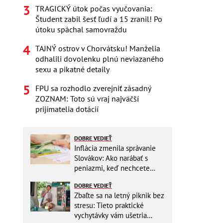
TRAGICKÝ útok počas vyučovania:
Študent zabil šesť ľudí a 15 zranil! Po
útoku spáchal samovraždu
TAJNÝ ostrov v Chorvátsku! Manželia
odhalili dovolenku plnú neviazaného
sexu a pikatné detaily
FPU sa rozhodlo zverejniť zásadný
ZOZNAM: Toto sú vraj najväčší
prijímatelia dotácií
DOBRE VEDIEŤ
Inflácia zmenila správanie
Slovákov: Ako narábať s
peniazmi, keď nechcete
zbytočne riskovať?
DOBRE VEDIEŤ
Zbaľte sa na letný piknik bez
stresu: Tieto praktické
vychytávky vám ušetria