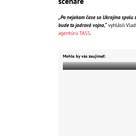
scenáre
„Po nejakom čase sa Ukrajina spolu s
bude to jadrová vojna,“
vyhlásil Vlad
agentúru TASS
.
Mohlo by vás zaujímať: