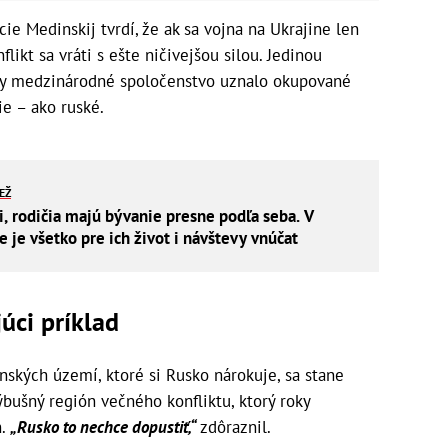
ie Medinskij tvrdí, že ak sa vojna na Ukrajine len
likt sa vráti s ešte ničivejšou silou. Jedinou
aby medzinárodné spoločenstvo uznalo okupované
ie – ako ruské.
IEŽ
i, rodičia majú bývanie presne podľa seba. V
je všetko pre ich život i návštevy vnúčat
úci príklad
inských území, ktoré si Rusko nárokuje, sa stane
bušný región večného konfliktu, ktorý roky
n.
„Rusko to nechce dopustiť,“
zdôraznil.