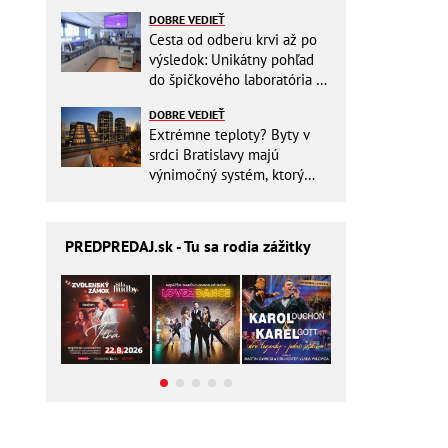
miesto v batohu!
DOBRE VEDIEŤ
Cesta od odberu krvi až po
výsledok: Unikátny pohľad
do špičkového laboratória na
Slovensku
DOBRE VEDIEŤ
Extrémne teploty? Byty v
srdci Bratislavy majú
výnimočný systém, ktorý
ešte aj šetrí náklady
PREDPREDAJ
.sk - Tu sa rodia zážitky