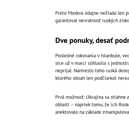
Preto Moskva údajne nežiada len pr
garantoval nevratnosť ruských zisk
Dve ponuky, desať pod
Posledné rokovania v Istanbule, ve
síce už v marci súhlasila s jedno
neprijal. Namiesto toho ruská dele
ktorého obsah len podčiarkol nerea
Prvá možnosť: Ukrajina sa stiahne 
oblasti – napriek tomu, že ich Rus
anektovalo na základe zmanipulova