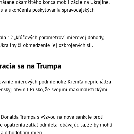
rátane okamžitého konca mobilizácie na Ukrajine,
du a ukončenia poskytovania spravodajských
la 12 „kľúčových parametrov“ mierovej dohody,
 Ukrajiny či obmedzenie jej ozbrojených síl.
racia sa na Trumpa
ktovanie mierových podmienok z Kremľa neprichádza
nskyj obvinil Rusko, že svojimi maximalistickými
A Donalda Trumpa s výzvou na nové sankcie proti
e opatrenia zatiaľ odmieta, obávajúc sa, že by mohli
 a dlhodobom mieri.