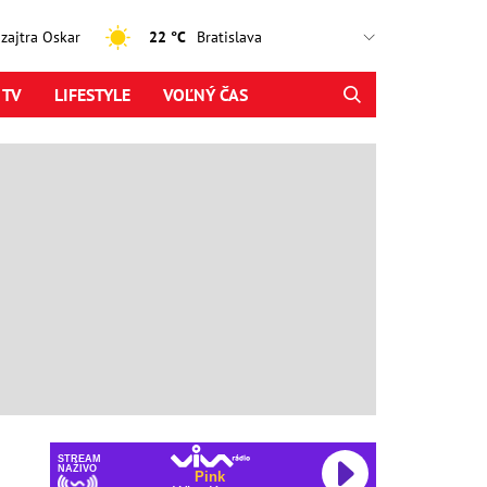
, zajtra Oskar
22 °C
 TV
LIFESTYLE
VOĽNÝ ČAS
STREAM
NAŽIVO
Pink