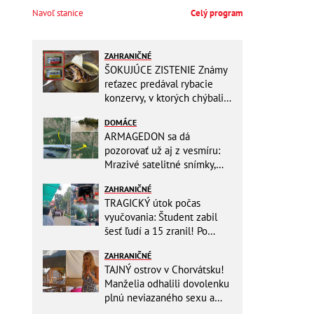
Navoľ stanice
Celý program
ZAHRANIČNÉ
ŠOKUJÚCE ZISTENIE Známy
reťazec predával rybacie
konzervy, v ktorých chýbali
RYBY! Môžete ich mať doma
DOMÁCE
aj vy
ARMAGEDON sa dá
pozorovať už aj z vesmíru:
Mrazivé satelitné snímky,
rozdiel len pár rokov a po
ZAHRANIČNÉ
vode ani stopy!
TRAGICKÝ útok počas
vyučovania: Študent zabil
šesť ľudí a 15 zranil! Po
útoku spáchal samovraždu
ZAHRANIČNÉ
TAJNÝ ostrov v Chorvátsku!
Manželia odhalili dovolenku
plnú neviazaného sexu a
pikatné detaily