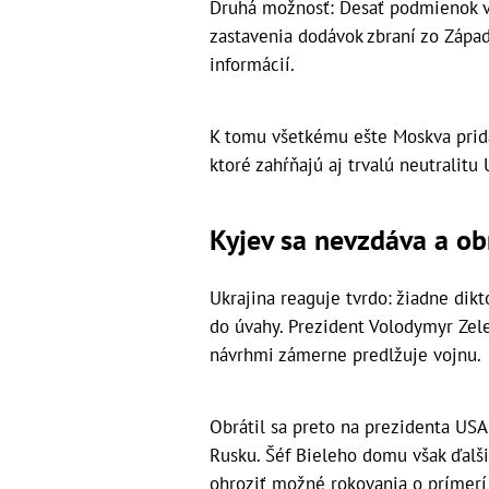
Druhá možnosť: Desať podmienok v
zastavenia dodávok zbraní zo Zápa
informácií.
K tomu všetkému ešte Moskva prida
ktoré zahŕňajú aj trvalú neutralitu
Kyjev sa nevzdáva a ob
Ukrajina reaguje tvrdo: žiadne di
do úvahy. Prezident Volodymyr Zele
návrhmi zámerne predlžuje vojnu.
Obrátil sa preto na prezidenta US
Rusku. Šéf Bieleho domu však ďalši
ohroziť možné rokovania o prímerí