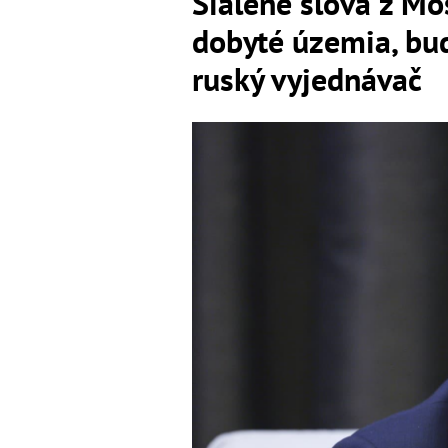
Šialené slová z Mo
dobyté územia, bud
ruský vyjednávač