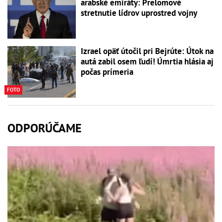
arabské emiráty: Prelomové
stretnutie lídrov uprostred vojny
Izrael opäť útočil pri Bejrúte: Útok na
autá zabil osem ľudí! Úmrtia hlásia aj
počas prímeria
FOTO
ODPORÚČAME