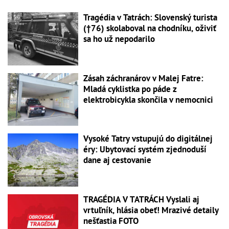
Tragédia v Tatrách: Slovenský turista
(†76) skolaboval na chodníku, oživiť
sa ho už nepodarilo
Zásah záchranárov v Malej Fatre:
Mladá cyklistka po páde z
elektrobicykla skončila v nemocnici
Vysoké Tatry vstupujú do digitálnej
éry: Ubytovací systém zjednoduší
dane aj cestovanie
TRAGÉDIA V TATRÁCH Vyslali aj
vrtuľník, hlásia obeť! Mrazivé detaily
nešťastia FOTO