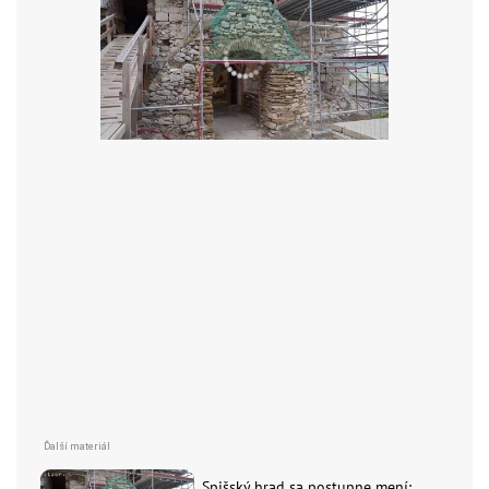
Spišský hrad sa postupne mení: