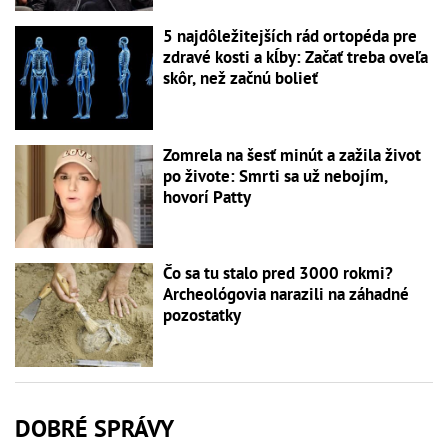
5 najdôležitejších rád ortopéda pre
zdravé kosti a kĺby: Začať treba oveľa
skôr, než začnú bolieť
Zomrela na šesť minút a zažila život
po živote: Smrti sa už nebojím,
hovorí Patty
Čo sa tu stalo pred 3000 rokmi?
Archeológovia narazili na záhadné
pozostatky
DOBRÉ SPRÁVY