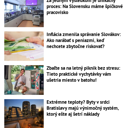
Za jedným výsledkom je unikátny
proces: Na Slovensku máme špičkové
pracovisko
Inflácia zmenila správanie Slovákov:
Ako narábať s peniazmi, keď
nechcete zbytočne riskovať?
Zbaľte sa na letný piknik bez stresu:
Tieto praktické vychytávky vám
ušetria miesto v batohu!
Extrémne teploty? Byty v srdci
Bratislavy majú výnimočný systém,
ktorý ešte aj šetrí náklady