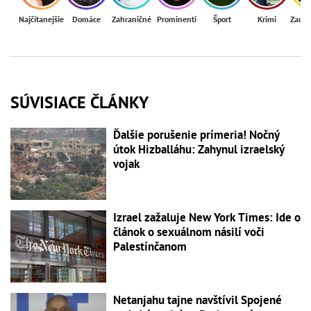
Najčítanejšie
Domáce
Zahraničné
Prominenti
Šport
Krimi
Zaují
SÚVISIACE ČLÁNKY
Ďalšie porušenie prímeria! Nočný
útok Hizballáhu: Zahynul izraelský
vojak
Izrael zažaluje New York Times: Ide o
článok o sexuálnom násilí voči
Palestínčanom
Netanjahu tajne navštívil Spojené