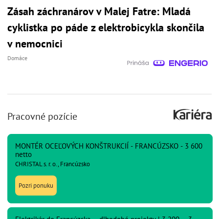
Zásah záchranárov v Malej Fatre: Mladá
cyklistka po páde z elektrobicykla skončila
v nemocnici
Domáce
Pracovné pozície
MONTÉR OCEĽOVÝCH KONŠTRUKCIÍ - FRANCÚZSKO - 3 600
netto
CHRISTAL s. r. o., Francúzsko
Pozri ponuku