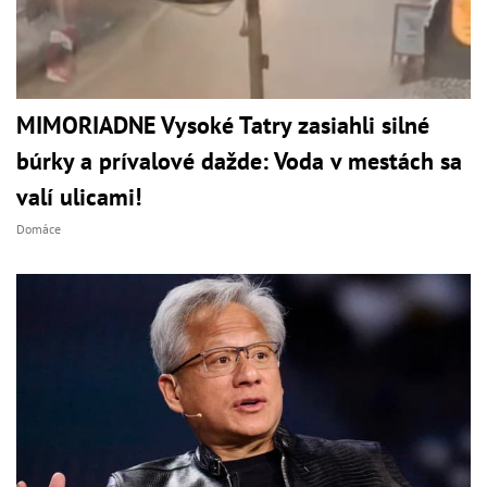
MIMORIADNE Vysoké Tatry zasiahli silné
búrky a prívalové dažde: Voda v mestách sa
valí ulicami!
Domáce