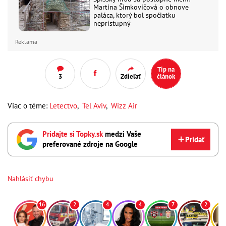
Martina Šimkovičová o obnove
paláca, ktorý bol spočiatku
neprístupný
Reklama
Tip na
3
Zdieľať
článok
Viac o téme:
Letectvo
,
Tel Aviv
,
Wizz Air
Pridajte si Topky.sk
medzi Vaše
Pridať
preferované zdroje na Google
Nahlásiť chybu
16
2
4
4
7
2