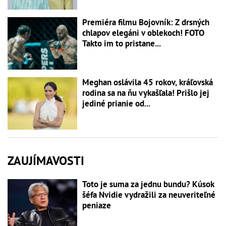
Premiéra filmu Bojovník: Z drsných
chlapov elegáni v oblekoch! FOTO
Takto im to pristane...
Meghan oslávila 45 rokov, kráľovská
rodina sa na ňu vykašľala! Prišlo jej
jediné prianie od...
ZAUJÍMAVOSTI
Toto je suma za jednu bundu? Kúsok
šéfa Nvidie vydražili za neuveriteľné
peniaze