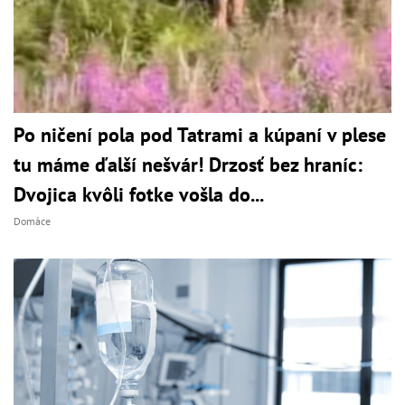
Po ničení pola pod Tatrami a kúpaní v plese
tu máme ďalší nešvár! Drzosť bez hraníc:
Dvojica kvôli fotke vošla do...
Domáce