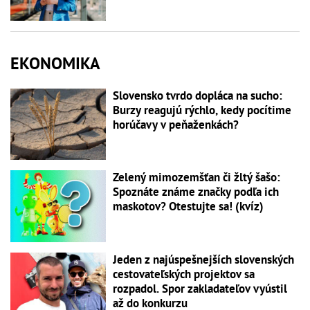
EKONOMIKA
Slovensko tvrdo dopláca na sucho:
Burzy reagujú rýchlo, kedy pocítime
horúčavy v peňaženkách?
Zelený mimozemšťan či žltý šašo:
Spoznáte známe značky podľa ich
maskotov? Otestujte sa! (kvíz)
Jeden z najúspešnejších slovenských
cestovateľských projektov sa
rozpadol. Spor zakladateľov vyústil
až do konkurzu