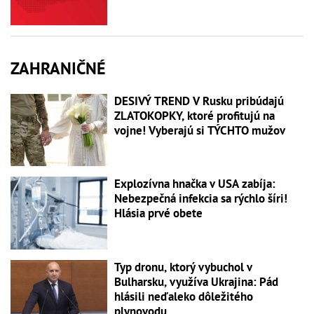
ZAHRANIČNÉ
DESIVÝ TREND V Rusku pribúdajú
ZLATOKOPKY, ktoré profitujú na
vojne! Vyberajú si TÝCHTO mužov
Explozívna hnačka v USA zabíja:
Nebezpečná infekcia sa rýchlo šíri!
Hlásia prvé obete
Typ dronu, ktorý vybuchol v
Bulharsku, využíva Ukrajina: Pád
hlásili neďaleko dôležitého
plynovodu