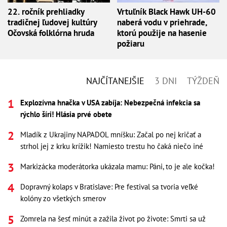
22. ročník prehliadky
Vrtuľník Black Hawk UH-60
tradičnej ľudovej kultúry
naberá vodu v priehrade,
Očovská folklórna hruda
ktorú použije na hasenie
požiaru
NAJČÍTANEJŠIE
3 DNI
TÝŽDEŇ
Explozívna hnačka v USA zabíja: Nebezpečná infekcia sa
rýchlo šíri! Hlásia prvé obete
Mladík z Ukrajiny NAPADOL mníšku: Začal po nej kričať a
strhol jej z krku krížik! Namiesto trestu ho čaká niečo iné
Markizácka moderátorka ukázala mamu: Páni, to je ale kočka!
Dopravný kolaps v Bratislave: Pre festival sa tvoria veľké
kolóny zo všetkých smerov
Zomrela na šesť minút a zažila život po živote: Smrti sa už