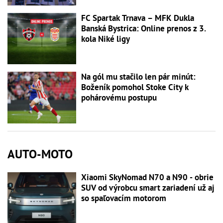
FC Spartak Trnava – MFK Dukla
Banská Bystrica: Online prenos z 3.
kola Niké ligy
Na gól mu stačilo len pár minút:
Boženík pomohol Stoke City k
pohárovému postupu
AUTO-MOTO
Xiaomi SkyNomad N70 a N90 - obrie
SUV od výrobcu smart zariadení už aj
so spaľovacím motorom