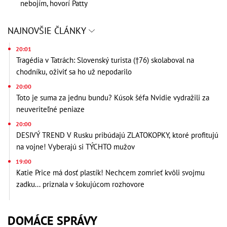
nebojím, hovorí Patty
NAJNOVŠIE ČLÁNKY
20:01
Tragédia v Tatrách: Slovenský turista (†76) skolaboval na
chodníku, oživiť sa ho už nepodarilo
20:00
Toto je suma za jednu bundu? Kúsok šéfa Nvidie vydražili za
neuveriteľné peniaze
20:00
DESIVÝ TREND V Rusku pribúdajú ZLATOKOPKY, ktoré profitujú
na vojne! Vyberajú si TÝCHTO mužov
19:00
Katie Price má dosť plastík! Nechcem zomrieť kvôli svojmu
zadku... priznala v šokujúcom rozhovore
DOMÁCE SPRÁVY