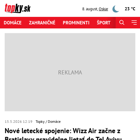
23 °C
8. august
,
Oskar
DOMÁCE
ZAHRANIČNÉ
PROMINENTI
ŠPORT
ZAUJÍMAV
15.5.2026 12:19
Topky
Domáce
Nové letecké spojenie: Wizz Air začne z
Bratislavy pravidelne lietať do Tel Avivu