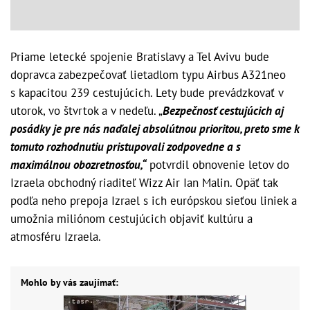
Priame letecké spojenie Bratislavy a Tel Avivu bude
dopravca zabezpečovať lietadlom typu Airbus A321neo
s kapacitou 239 cestujúcich. Lety bude prevádzkovať v
utorok, vo štvrtok a v nedeľu. „
Bezpečnosť cestujúcich aj
posádky je pre nás naďalej absolútnou prioritou, preto sme k
tomuto rozhodnutiu pristupovali zodpovedne a s
maximálnou obozretnosťou,“
potvrdil obnovenie letov do
Izraela obchodný riaditeľ Wizz Air Ian Malin. Opäť tak
podľa neho prepoja Izrael s ich európskou sieťou liniek a
umožnia miliónom cestujúcich objaviť kultúru a
atmosféru Izraela.
Mohlo by vás zaujímať: