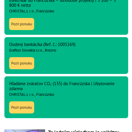
Elektrikár do Francúzska – dlhodobé projekty | 3 200 – 3
800 € netto
CHRISTAL s. r. o., Francúzsko
Pozri ponuku
Osobný bankár/ka (Ref. č.: 1005269)
Grafton Slovakia s.r.o., Brezno
Pozri ponuku
Hľadáme zváračov CO₂ (135) do Francúzska | Ubytovanie
zdarma
CHRISTAL s. r. o., Francúzsko
Pozri ponuku