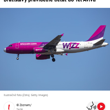
Ilustračné foto (Zdroj: Getty Images)
© Zoznam/
TASR