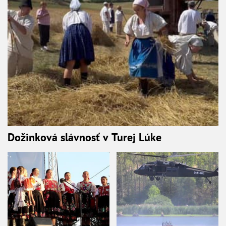
Dožinková slávnosť v Turej Lúke