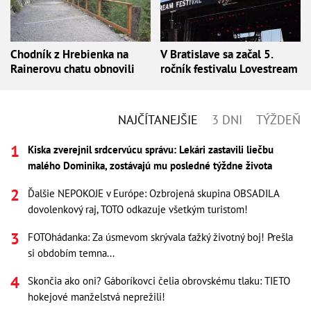
Chodník z Hrebienka na
V Bratislave sa začal 5.
Rainerovu chatu obnovili
ročník festivalu Lovestream
NAJČÍTANEJŠIE
3 DNI
TÝŽDEŇ
Kiska zverejnil srdcervúcu správu: Lekári zastavili liečbu
malého Dominika, zostávajú mu posledné týždne života
Ďalšie NEPOKOJE v Európe: Ozbrojená skupina OBSADILA
dovolenkový raj, TOTO odkazuje všetkým turistom!
FOTOhádanka: Za úsmevom skrývala ťažký životný boj! Prešla
si obdobím temna...
Skončia ako oni? Gáboríkovci čelia obrovskému tlaku: TIETO
hokejové manželstvá neprežili!