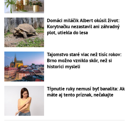
Domáci miláčik Albert okúsil život:
Korytnačku nezastavil ani záhradný
plot, utiekla do lesa
Tajomstvo staré viac než tisíc rokov:
Brno možno vzniklo skôr, než si
historici mysleli
Tŕpnutie ruky nemusí byť banalita: Ak
máte aj tento príznak, nečakajte