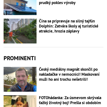
prudký pokles výroby
Čína sa pripravuje na silný tajfún
Dolphin: Zatvára školy aj turistické
atrakcie, hrozia záplavy
PROMINENTI
Český mediálny magnát skončil po
nakladačke v nemocnici! Maskovaní
muži ho ani trochu nešetrili!
FOTOhádanka: Za úsmevom skrývala
ťažký životný boj! Prešla si obdobím