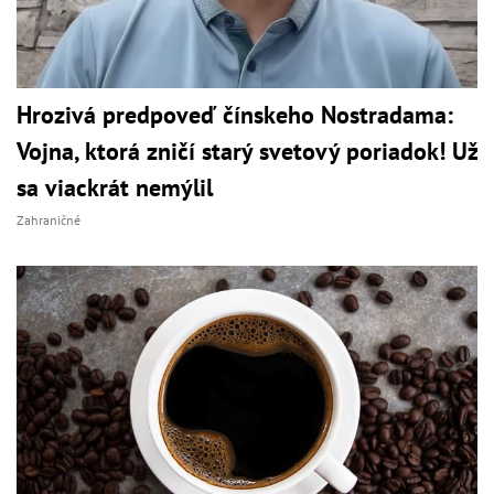
Hrozivá predpoveď čínskeho Nostradama:
Vojna, ktorá zničí starý svetový poriadok! Už
sa viackrát nemýlil
Zahraničné