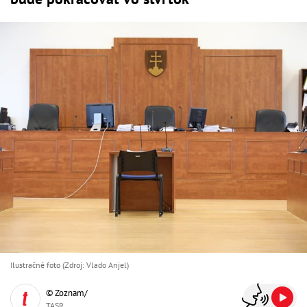
Ilustračné foto (Zdroj: Vlado Anjel)
© Zoznam/
TASR