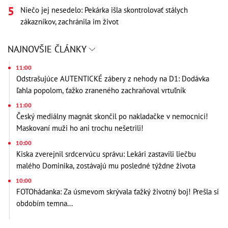
Niečo jej nesedelo: Pekárka išla skontrolovať stálych
zákazníkov, zachránila im život
NAJNOVŠIE ČLÁNKY
11:00
Odstrašujúce AUTENTICKÉ zábery z nehody na D1: Dodávka
ľahla popolom, ťažko zraneného zachraňoval vrtuľník
11:00
Český mediálny magnát skončil po nakladačke v nemocnici!
Maskovaní muži ho ani trochu nešetrili!
10:00
Kiska zverejnil srdcervúcu správu: Lekári zastavili liečbu
malého Dominika, zostávajú mu posledné týždne života
10:00
FOTOhádanka: Za úsmevom skrývala ťažký životný boj! Prešla si
obdobím temna...