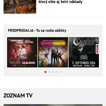
ktorý ešte aj šetrí náklady
PREDPREDAJ
.sk - Tu sa rodia zážitky
ZOZNAM TV