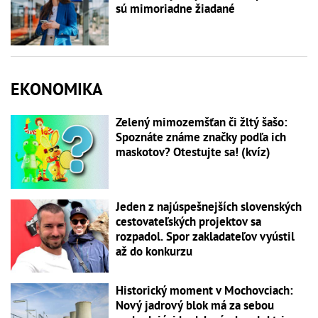
sú mimoriadne žiadané
EKONOMIKA
Zelený mimozemšťan či žltý šašo:
Spoznáte známe značky podľa ich
maskotov? Otestujte sa! (kvíz)
Jeden z najúspešnejších slovenských
cestovateľských projektov sa
rozpadol. Spor zakladateľov vyústil
až do konkurzu
Historický moment v Mochovciach:
Nový jadrový blok má za sebou