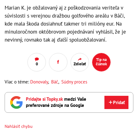
Marian K. je obžalovaný aj z poškodzovania veriteľa v
súvislosti s verejnou dražbou golfového areálu v Báči,
kde mala škoda dosiahnuť takmer tri milióny eur. Na
minuloročnom októbrovom pojednávaní vyhlásil, že je
nevinný, rovnako tak aj ďalší spoluobžalovaní.
Tip na
0
Zdieľať
článok
Viac o téme:
Donovaly
,
Báč
,
Súdny proces
Pridajte si Topky.sk
medzi Vaše
Pridať
preferované zdroje na Google
Nahlásiť chybu