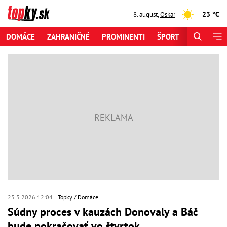
23 °C
8. august
,
Oskar
DOMÁCE
ZAHRANIČNÉ
PROMINENTI
ŠPORT
ZAUJÍMAV
23.3.2026 12:04
Topky
Domáce
Súdny proces v kauzách Donovaly a Báč
bude pokračovať vo štvrtok