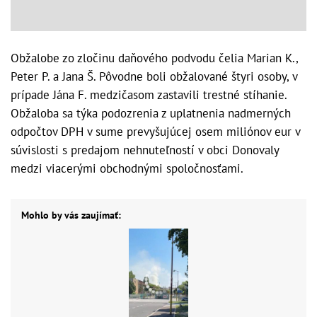
Obžalobe zo zločinu daňového podvodu čelia Marian K.,
Peter P. a Jana Š. Pôvodne boli obžalované štyri osoby, v
prípade Jána F. medzičasom zastavili trestné stíhanie.
Obžaloba sa týka podozrenia z uplatnenia nadmerných
odpočtov DPH v sume prevyšujúcej osem miliónov eur v
súvislosti s predajom nehnuteľností v obci Donovaly
medzi viacerými obchodnými spoločnosťami.
Mohlo by vás zaujímať: