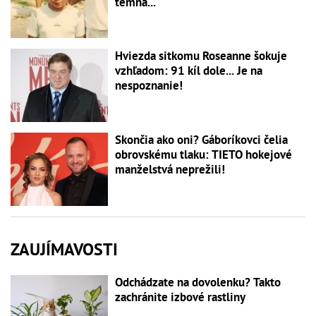
temna...
Hviezda sitkomu Roseanne šokuje
vzhľadom: 91 kíl dole... Je na
nespoznanie!
Skončia ako oni? Gáboríkovci čelia
obrovskému tlaku: TIETO hokejové
manželstvá neprežili!
ZAUJÍMAVOSTI
Odchádzate na dovolenku? Takto
zachránite izbové rastliny