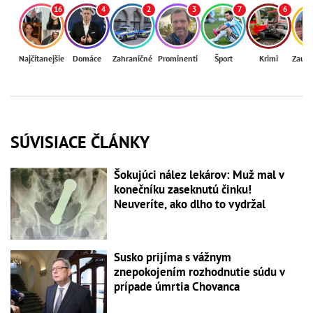
16
4
2
3
7
6
Najčítanejšie
Domáce
Zahraničné
Prominenti
Šport
Krimi
Zaují
SÚVISIACE ČLÁNKY
Šokujúci nález lekárov: Muž mal v
konečníku zaseknutú činku!
Neuveríte, ako dlho to vydržal
Susko prijíma s vážnym
znepokojením rozhodnutie súdu v
prípade úmrtia Chovanca