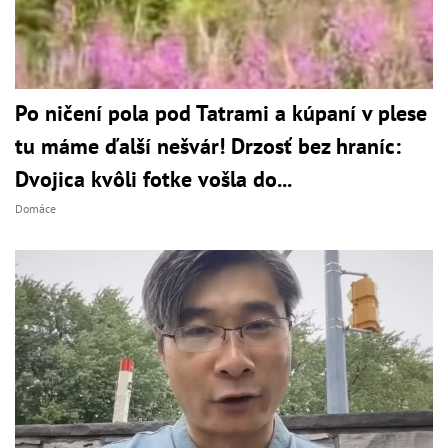
Po ničení pola pod Tatrami a kúpaní v plese
tu máme ďalší nešvár! Drzosť bez hraníc:
Dvojica kvôli fotke vošla do...
Domáce