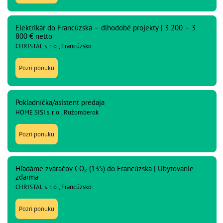
Elektrikár do Francúzska – dlhodobé projekty | 3 200 – 3
800 € netto
CHRISTAL s. r. o., Francúzsko
Pozri ponuku
Pokladníčka/asistent predaja
HOME SISI s. r. o., Ružomberok
Pozri ponuku
Hľadáme zváračov CO₂ (135) do Francúzska | Ubytovanie
zdarma
CHRISTAL s. r. o., Francúzsko
Pozri ponuku