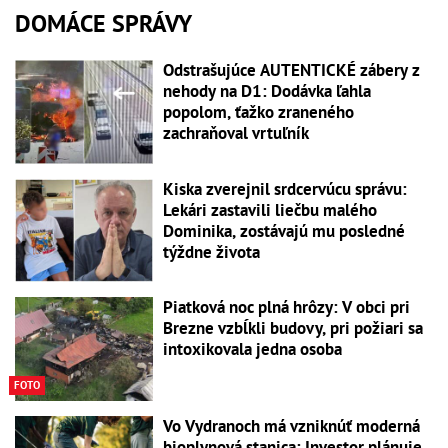
DOMÁCE SPRÁVY
Odstrašujúce AUTENTICKÉ zábery z
nehody na D1: Dodávka ľahla
popolom, ťažko zraneného
zachraňoval vrtuľník
Kiska zverejnil srdcervúcu správu:
Lekári zastavili liečbu malého
Dominika, zostávajú mu posledné
týždne života
Piatková noc plná hrôzy: V obci pri
Brezne vzbĺkli budovy, pri požiari sa
intoxikovala jedna osoba
FOTO
Vo Vydranoch má vzniknúť moderná
bioplynová stanica: Investor plánuje