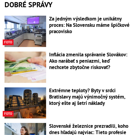
DOBRÉ SPRÁVY
Za jedným výsledkom je unikátny
proces: Na Slovensku máme špičkové
pracovisko
FOTO
Inflácia zmenila správanie Slovákov:
Ako narábať s peniazmi, keď
nechcete zbytočne riskovať?
Extrémne teploty? Byty v srdci
Bratislavy majú výnimočný systém,
ktorý ešte aj šetrí náklady
FOTO
Slovenské železnice prezradili, koho
dnes hľadajú najviac: Tieto profesie