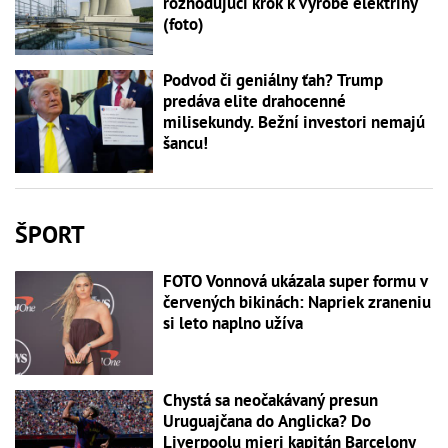
rozhodujúci krok k výrobe elektriny
(foto)
Podvod či geniálny ťah? Trump
predáva elite drahocenné
milisekundy. Bežní investori nemajú
šancu!
ŠPORT
FOTO Vonnová ukázala super formu v
červených bikinách: Napriek zraneniu
si leto naplno užíva
Chystá sa neočakávaný presun
Uruguajčana do Anglicka? Do
Liverpoolu mieri kapitán Barcelony