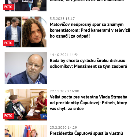
FOTO
3.3.2023 18:17
Matovičov neúprosný spor so známym
komentátorom: Pred kamerami v televízii
ho označil za odpad!
FOTO
14.10.2021 11:51
Rada by chcela cyklickú širokú diskusiu
odborníkov: Manažment sa tým zaoberá
22.11.2020 16:00
Veľká pocta pre veterána Vlada Strmeňa
od prezidentky Čaputovej: Príbeh, ktorý
vás chytí za srdce
FOTO
23.2.2020 14:29
Prezidentka Čaputová spustila vlastnú