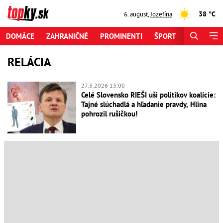
38 °C
6. august
,
Jozefína
DOMÁCE
ZAHRANIČNÉ
PROMINENTI
ŠPORT
ZAUJÍMAV
RELÁCIA
27.3.2026 13:00
Celé Slovensko RIEŠI uši politikov koalície:
Tajné slúchadlá a hľadanie pravdy, Hlina
pohrozil rušičkou!