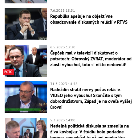
7.6.2023 18:51
Republika apeluje na objektívne
obsadzovanie diskusných relácií v RTVS
6.5.2023 13:30
Čepček mal v televízii diskutovať o
potratoch: Obrovský ZVRAT, moderátor od
zlosti vybuchol, toto si nikto nedovolil!
FOTO
31.3.2023 14:58
Nadeždin stratil nervy počas relácie:
VIDEO jeho výbuchu! Skončite s tým
dobrodružstvom, Západ je na oveľa vyššej
úrovni
5.3.2023 14:00
Nedeľná politická diskusia sa zmenila na
živú kovbojku: V štúdiu bolo poriadne
horúco, nevydržal to už ani moderátor