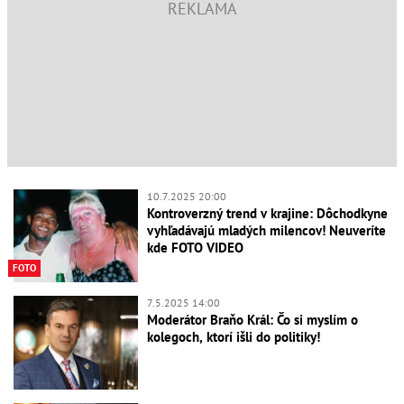
10.7.2025 20:00
Kontroverzný trend v krajine: Dôchodkyne
vyhľadávajú mladých milencov! Neuveríte
kde FOTO VIDEO
FOTO
7.5.2025 14:00
Moderátor Braňo Král: Čo si myslím o
kolegoch, ktorí išli do politiky!