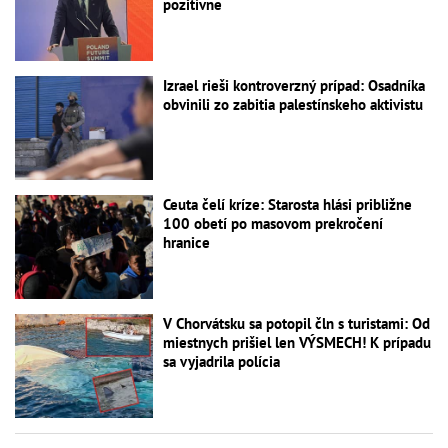
pozitívne
Izrael rieši kontroverzný prípad: Osadníka
obvinili zo zabitia palestínskeho aktivistu
Ceuta čelí kríze: Starosta hlási približne
100 obetí po masovom prekročení
hranice
V Chorvátsku sa potopil čln s turistami: Od
miestnych prišiel len VÝSMECH! K prípadu
sa vyjadrila polícia