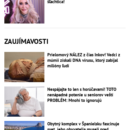
šľachtica!
ZAUJÍMAVOSTI
Prielomový NÁLEZ z čias Inkov! Vedci z
múmií získali DNA vírusu, ktorý zabíjal
milióny ľudí
Nespájajte to len s horúčavami! TOTO
nenápadné potenie u seniorov veští
PROBLÉM: Mnohí to ignorujú
Obytný komplex v Španielsku fascinuje
svet, jeho obyvatelia museli pred