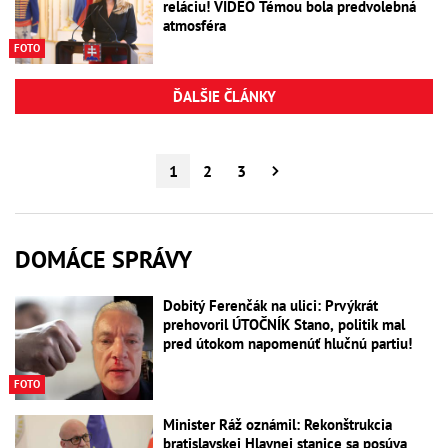
reláciu! VIDEO Témou bola predvolebná
atmosféra
FOTO
ĎALŠIE ČLÁNKY
1
2
3
DOMÁCE SPRÁVY
Dobitý Ferenčák na ulici: Prvýkrát
prehovoril ÚTOČNÍK Stano, politik mal
pred útokom napomenúť hlučnú partiu!
FOTO
Minister Ráž oznámil: Rekonštrukcia
bratislavskej Hlavnej stanice sa posúva