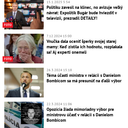
15.1.2025 5:54
Politiku zavesil na klinec, no avizuje veľký
návrat: Expolitik Bugár bude hviezdiť v
televízii, prezradil DETAILY!
FOTO
7.12.2024 15:00
Vnučka dala oceniť šperky svojej starej
mamy: Keď zistila ich hodnotu, rozplakala
sa! Aj experti onemeli
FOTO
26.3.2024 15:18
Téma účasti ministra v relácii s Danielom
Bombicom sa má presunúť na ďalší výbor
22.3.2024 11:06
Opozícia žiada mimoriadny výbor pre
ministrovu účasť v relácii s Danielom
Bombicom