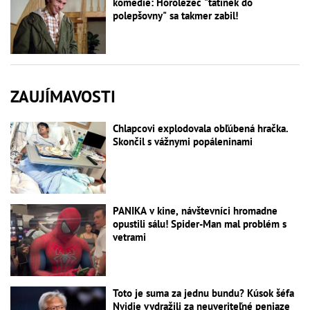
komédie: Horolezec "tatínek do
polepšovny" sa takmer zabil!
ZAUJÍMAVOSTI
Chlapcovi explodovala obľúbená hračka.
Skončil s vážnymi popáleninami
PANIKA v kine, návštevníci hromadne
opustili sálu! Spider-Man mal problém s
vetrami
Toto je suma za jednu bundu? Kúsok šéfa
Nvidie vydražili za neuveriteľné peniaze