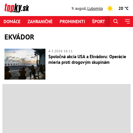
20 °C
9. august
,
Ľubomíra
DOMÁCE
ZAHRANIČNÉ
PROMINENTI
ŠPORT
ZAUJÍMAV
EKVÁDOR
4.3.2026 16:11
Spoločná akcia USA a Ekvádoru: Operácie
mieria proti drogovým skupinám