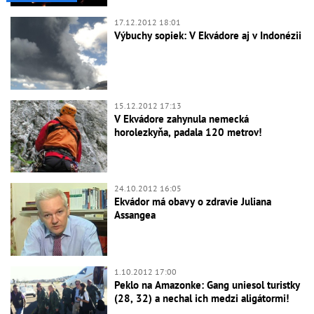
17.12.2012 18:01
Výbuchy sopiek: V Ekvádore aj v Indonézii
15.12.2012 17:13
V Ekvádore zahynula nemecká
horolezkyňa, padala 120 metrov!
24.10.2012 16:05
Ekvádor má obavy o zdravie Juliana
Assangea
1.10.2012 17:00
Peklo na Amazonke: Gang uniesol turistky
(28, 32) a nechal ich medzi aligátormi!