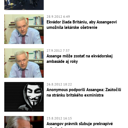
28.9.2012 6:49
Ekvádor žiada Britániu, aby Assangeovi
umožnila lekárske ošetrenie
27.9.2012 7:37
Assange môže zostať na ekvádorskej
ambasáde aj roky
26.8.2012 18:22
Anonymous podporili Assangea: Zaútočili
na stránku britského exministra
23.8.2012 16:15
Assangov právnik sľubuje prekvapivé