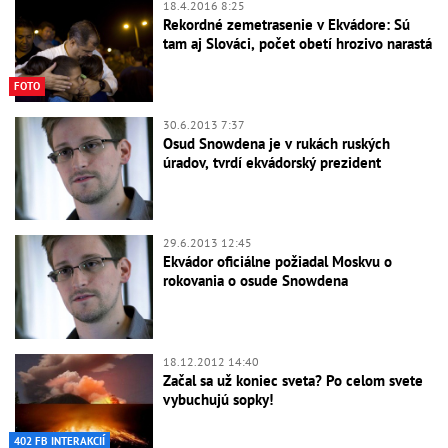
18.4.2016 8:25
Rekordné zemetrasenie v Ekvádore: Sú
tam aj Slováci, počet obetí hrozivo narastá
FOTO
30.6.2013 7:37
Osud Snowdena je v rukách ruských
úradov, tvrdí ekvádorský prezident
29.6.2013 12:45
Ekvádor oficiálne požiadal Moskvu o
rokovania o osude Snowdena
18.12.2012 14:40
Začal sa už koniec sveta? Po celom svete
vybuchujú sopky!
402 FB INTERAKCIÍ