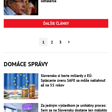
odhalenia
ĎALŠIE ČLÁNKY
1
2
3
DOMÁCE SPRÁVY
Slovensko si berie miliardy z EÚ:
Splácanie úveru SAFE sa môže natiahnuť
až na 55 rokov
Za jedným výsledkom je unikátny proces:
Sem sa na Slovensku dostane len málokto