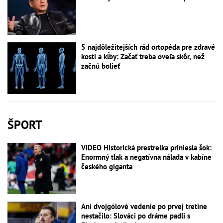
5 najdôležitejších rád ortopéda pre zdravé
kosti a kĺby: Začať treba oveľa skôr, než
začnú bolieť
ŠPORT
VIDEO Historická prestrelka priniesla šok:
Enormný tlak a negatívna nálada v kabíne
českého giganta
Ani dvojgólové vedenie po prvej tretine
nestačilo: Slováci po dráme padli s