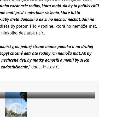
lebo existencie rodiny, ktorú majú. Ak by to politici cítili
ne mali prísť s návrhom riešenia, ktoré takto
aby dieťa donosili a ak si ho nechcú nechať, dali na
dieťa by potom žilo v rodine, ktorá ho nemôže mať.
iekoľko desiatok tisíc.
konomicky, na jednej strane máme ponuku a na druhej
dopyt chcené deti, ale rodiny ich nemôžu mať. Ak by
 nechcené deti by matky donosili a mohli by si ich
é zadosťučinenie,“
dodal Matovič.