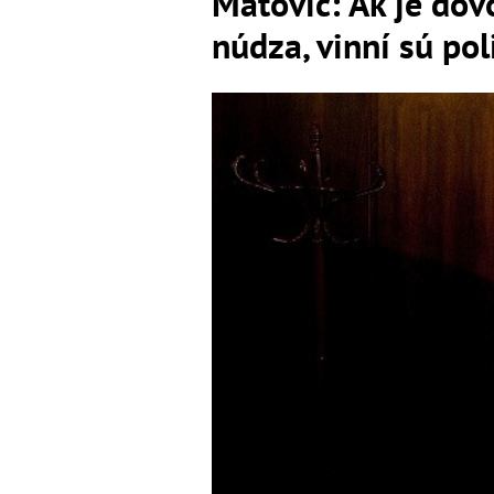
Matovič: Ak je dô
núdza, vinní sú poli