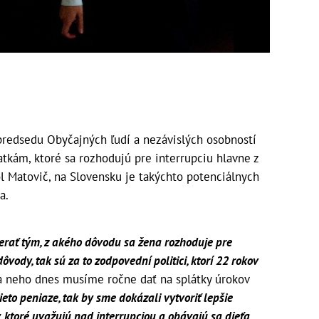
predsedu Obyčajných ľudí a nezávislých osobností
tkám, ktoré sa rozhodujú pre interrupciu hlavne z
 Matovič, na Slovensku je takýchto potenciálnych
a.
erať tým, z akého dôvodu sa žena rozhoduje pre
ôvody, tak sú za to zodpovední politici, ktorí 22 rokov
ľa neho dnes musíme ročne dať na splátky úrokov
eto peniaze, tak by sme dokázali vytvoriť lepšie
 ktoré uvažujú nad interrupciou a obávajú sa dieťa