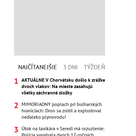
NAJČÍTANEJŠIE
3 DNI
TÝŽDEŇ
AKTUÁLNE V Chorvátsku došlo k zrážke
dvoch vlakov: Na mieste zasahujú
všetky záchranné zložky
MIMORIADNY poplach pri bulharských
hraniciach: Dron sa zrútil a explodoval
neďaleko plynovodu!
Útok na taxikára v Seredi má rozuzlenie:
Polícia vypátrala dvoch 17-ročných