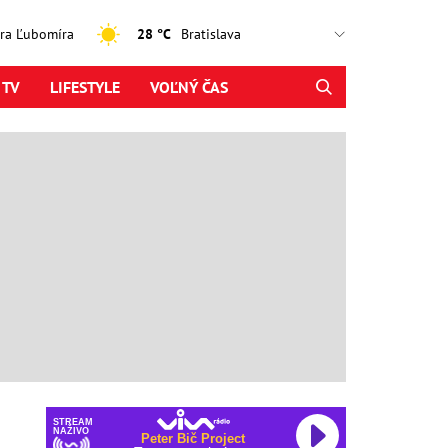
jtra Ľubomíra
28 °C
 TV
LIFESTYLE
VOĽNÝ ČAS
STREAM
NAŽIVO
Peter Bič Project