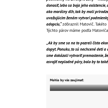
donosiť, lebo sa boja jeho existencie, a
ako morálny dlh, tak by mali prirodze
uvažujúcim ženám vytvorí podmienky, 
adopciu,“
zdôraznil Matovič. Takéto 
Týchto párov máme podľa Matoviča n
„Ak by sme sa na to pozreli čisto e
dopyt. Ponuku, to sú nechcené deti a 
sme dokázali vytvoriť premostenie, že
osvojiť neplodné páry, bolo by to tak
Mohlo by vás zaujímať: