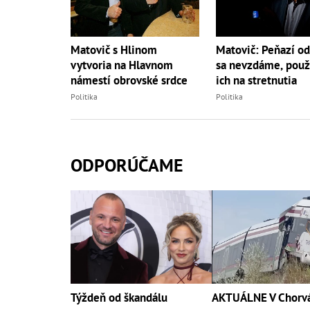
Matovič s Hlinom
Matovič: Peňazí od
vytvoria na Hlavnom
sa nevzdáme, pou
námestí obrovské srdce
ich na stretnutia
Politika
Politika
ODPORÚČAME
Týždeň od škandálu
AKTUÁLNE V Chorv