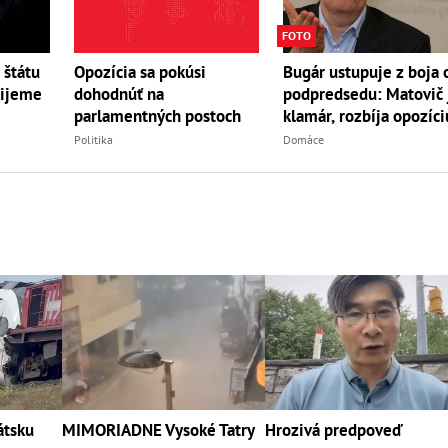
FOTO
 štátu
Opozícia sa pokúsi
Bugár ustupuje z boja 
žijeme
dohodnúť na
podpredsedu: Matovič 
parlamentných postoch
klamár, rozbíja opozíci
Politika
Domáce
átsku
MIMORIADNE Vysoké Tatry
Hrozivá predpoveď