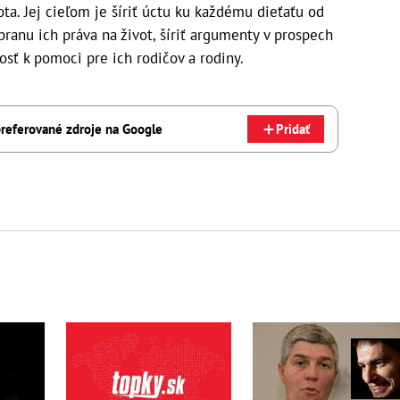
ta. Jej cieľom je šíriť úctu ku každému dieťaťu od
branu ich práva na život, šíriť argumenty v prospech
osť k pomoci pre ich rodičov a rodiny.
referované zdroje na Google
Pridať