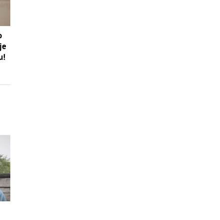
o
je
u!