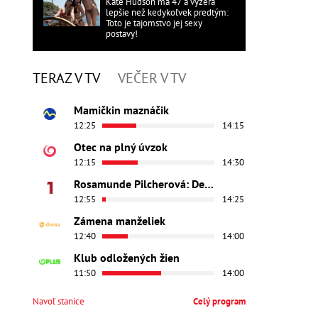
Kate Hudson má 47 a vyzerá
lepšie než kedykoľvek predtým:
Toto je tajomstvo jej sexy
postavy!
TERAZ V TV
VEČER V TV
Mamičkin maznáčik
12:25
14:15
Otec na plný úvzok
12:15
14:30
Rosamunde Pilcherová: Dedičstvo lásky
12:55
14:25
Zámena manželiek
12:40
14:00
Klub odložených žien
11:50
14:00
Navoľ stanice
Celý program