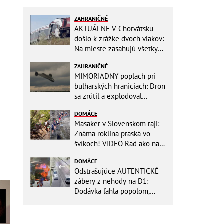
ZAHRANIČNÉ
AKTUÁLNE V Chorvátsku
došlo k zrážke dvoch vlakov:
Na mieste zasahujú všetky
záchranné zložky
ZAHRANIČNÉ
MIMORIADNY poplach pri
bulharských hraniciach: Dron
sa zrútil a explodoval
neďaleko plynovodu!
DOMÁCE
Masaker v Slovenskom raji:
Známa roklina praská vo
švíkoch! VIDEO Rad ako na
banány za socializmu
DOMÁCE
Odstrašujúce AUTENTICKÉ
zábery z nehody na D1:
Dodávka ľahla popolom,
ťažko zraneného
zachraňoval vrtuľník