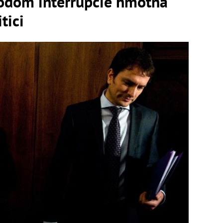
vodom interrupcie hmotná
tici