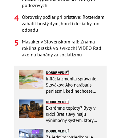
podozrivých
Obrovský požiar pri prístave: Rotterdam
zahalil hustý dym, horeli desiatky ton
odpadu
Masaker v Slovenskom raji: Známa
roklina praská vo švíkoch! VIDEO Rad
ako na banány za socializmu
DOBRE VEDIEŤ
Inflácia zmenila správanie
Slovákov: Ako narábať s
peniazmi, keď nechcete
zbytočne riskovať?
DOBRE VEDIEŤ
Extrémne teploty? Byty v
srdci Bratislavy majú
výnimočný systém, ktorý
ešte aj šetrí náklady
DOBRE VEDIEŤ
Za jedným výsledkom je