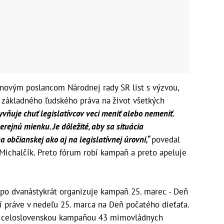
 novým poslancom Národnej rady SR list s výzvou,
 základného ľudského práva na život všetkých
vňuje chuť legislatívcov veci meniť alebo nemeniť.
rejnú mienku. Je dôležité, aby sa situácia
 občianskej ako aj na legislatívnej úrovni,“
povedal
 Michalčík. Preto fórum robí kampaň a preto apeluje
po dvanástykrát organizuje kampaň 25. marec - Deň
í práve v nedeľu 25. marca na Deň počatého dieťaťa.
u celoslovenskou kampaňou 43 mimovládnych