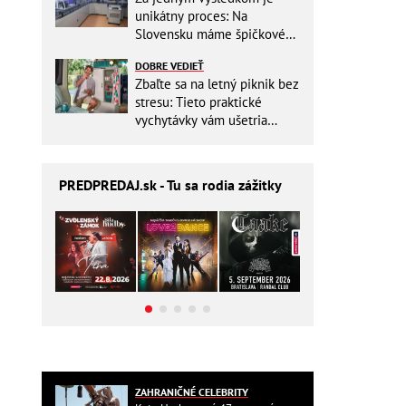
unikátny proces: Na
Slovensku máme špičkové
pracovisko
DOBRE VEDIEŤ
Zbaľte sa na letný piknik bez
stresu: Tieto praktické
vychytávky vám ušetria
miesto v batohu!
PREDPREDAJ
.sk - Tu sa rodia zážitky
ZAHRANIČNÉ CELEBRITY