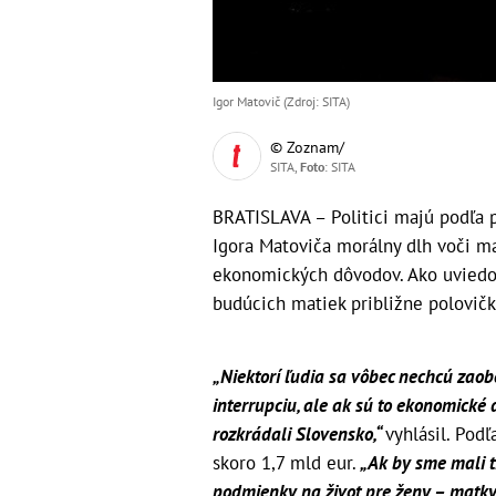
Igor Matovič (Zdroj: SITA)
© Zoznam/
SITA,
Foto
: SITA
BRATISLAVA – Politici majú podľa 
Igora Matoviča morálny dlh voči ma
ekonomických dôvodov. Ako uviedol
budúcich matiek približne polovičk
„Niektorí ľudia sa vôbec nechcú zaob
interrupciu, ale ak sú to ekonomické d
rozkrádali Slovensko,“
vyhlásil. Pod
skoro 1,7 mld eur.
„Ak by sme mali ti
podmienky na život pre ženy – matky,