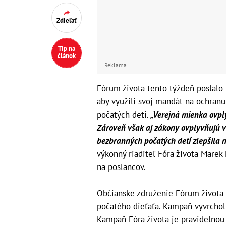
Zdieľať
Tip na
článok
Reklama
Fórum života tento týždeň poslalo
aby využili svoj mandát na ochranu
počatých detí.
„Verejná mienka ovply
Zároveň však aj zákony ovplyvňujú ve
bezbranných počatých detí zlepšila na
výkonný riaditeľ Fóra života Marek
na poslancov.
Občianske združenie Fórum života 
počatého dieťaťa. Kampaň vyvrchol
Kampaň Fóra života je pravidelno